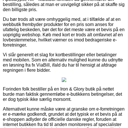
bestilling, således at man er usvigeligt sikker på at skaffe sig
den billigste pris.
Du bør trods alt være omhyggelig med, at i tilfælde af at en
webbutik frembyder produkter for en pris som anses for
ufattelig beskeden, bør det for det meste være et bevis på en
uoprigtig webshop. Køb med kort er trods alt omfavnet af en
lovbestemmelse, hvilket værner os imod bedrageriske e-
forretninger.
Vi slår generelt et slag for kortbestillinger eller betalinger
med mobilen. Som en alternativ mulighed kunne du udnytte
en løsning fra fx ViaBill, ifald du har til hensigt at afdrage
regningen i flere bidder.
Forinden folk bestiller på en Iron & Glory butik på nettet
burde man faktisk gennemløbe e-butikkens betingelser, det
er dog typisk ikke særlig morsomt.
Alternativet kunne måske være at granske om e-forretningen
er e-mærke godkendt, grundet at det typisk er et bevis på at
e-shoppen adlyder de officielle danske regler, foruden at
internet butikken fra tid til anden monitoreres af specialister