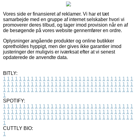
Vores side er finansieret af reklamer. Vi har et tæt
samarbejde med en gruppe af internet selskaber hvori vi
promoverer deres tilbud, og tager imod provision når en af
de besøgende på vores website gennemfører en ordre.
Oplysninger angående produkter og online butikker
opretholdes hyppigt, men der gives ikke garantier imod
justeringer der muligvis er iværksat efter at vi senest
opdaterede de anvendte data.
BITLY:
1
1
1
1
1
1
1
1
1
1
1
1
1
1
1
1
1
1
1
1
1
1
1
1
1
1
1
1
1
1
1
1
1
1
1
1
1
1
1
1
1
1
1
1
1
1
1
1
1
1
1
1
1
1
1
1
1
1
1
1
1
1
1
1
1
1
1
1
1
1
1
1
1
1
1
1
1
1
1
1
1
1
1
1
1
1
1
1
1
1
1
1
1
1
1
1
1
1
1
1
SPOTIFY:
1
1
1
1
1
1
1
1
1
1
1
1
1
1
1
1
1
1
1
1
1
1
1
1
1
1
1
1
1
1
1
1
1
1
1
1
1
1
1
1
1
1
1
1
1
1
1
1
1
1
1
1
1
1
1
1
1
1
1
1
1
1
1
1
1
1
1
1
1
1
1
1
1
1
1
1
1
1
1
1
1
1
1
1
1
1
1
1
1
1
1
1
1
1
1
1
1
1
1
1
CUTTLY BIO:
1