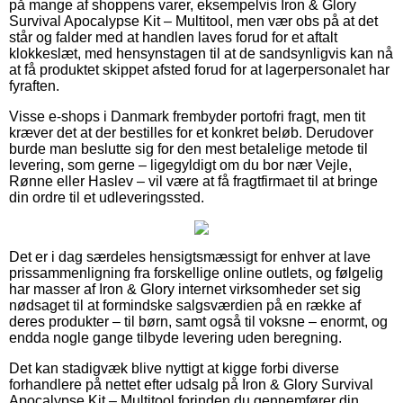
på mange af shoppens varer, eksempelvis Iron & Glory
Survival Apocalypse Kit – Multitool, men vær obs på at det
står og falder med at handlen laves forud for et aftalt
klokkeslæt, med hensynstagen til at de sandsynligvis kan nå
at få produktet skippet afsted forud for at lagerpersonalet har
fyraften.
Visse e-shops i Danmark frembyder portofri fragt, men tit
kræver det at der bestilles for et konkret beløb. Derudover
burde man beslutte sig for den mest betalelige metode til
levering, som gerne – ligegyldigt om du bor nær Vejle,
Rønne eller Haslev – vil være at få fragtfirmaet til at bringe
din ordre til et udleveringssted.
Det er i dag særdeles hensigtsmæssigt for enhver at lave
prissammenligning fra forskellige online outlets, og følgelig
har masser af Iron & Glory internet virksomheder set sig
nødsaget til at formindske salgsværdien på en række af
deres produkter – til børn, samt også til voksne – enormt, og
endda nogle gange tilbyde levering uden beregning.
Det kan stadigvæk blive nyttigt at kigge forbi diverse
forhandlere på nettet efter udsalg på Iron & Glory Survival
Apocalypse Kit – Multitool forinden du gennemfører din