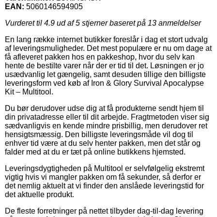
EAN:
5060146594905
Vurderet til
4.9
ud af 5 stjerner baseret på
13
anmeldelser
En lang række internet butikker foreslår i dag et stort udvalg
af leveringsmuligheder. Det mest populære er nu om dage at
få afleveret pakken hos en pakkeshop, hvor du selv kan
hente de bestilte varer når der er tid til det. Løsningen er jo
usædvanlig let gængelig, samt desuden tillige den billigste
leveringsform ved køb af Iron & Glory Survival Apocalypse
Kit – Multitool.
Du bør derudover udse dig at få produkterne sendt hjem til
din privatadresse eller til dit arbejde. Fragtmetoden viser sig
sædvanligvis en kende mindre prisbillig, men derudover ret
hensigtsmæssig. Den billigste leveringsmåde vil dog til
enhver tid være at du selv henter pakken, men det står og
falder med at du er tæt på online butikkens hjemsted.
Leveringsdygtigheden på Multitool er selvfølgelig ekstremt
vigtig hvis vi mangler pakken om få sekunder, så derfor er
det nemlig aktuelt at vi finder den anslåede leveringstid for
det aktuelle produkt.
De fleste forretninger på nettet tilbyder dag-til-dag levering