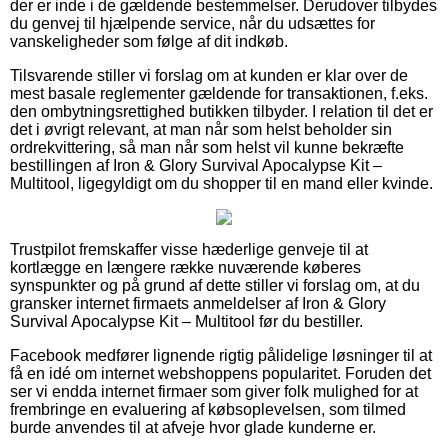
der er inde i de gældende bestemmelser. Derudover tilbydes
du genvej til hjælpende service, når du udsættes for
vanskeligheder som følge af dit indkøb.
Tilsvarende stiller vi forslag om at kunden er klar over de
mest basale reglementer gældende for transaktionen, f.eks.
den ombytningsrettighed butikken tilbyder. I relation til det er
det i øvrigt relevant, at man når som helst beholder sin
ordrekvittering, så man når som helst vil kunne bekræfte
bestillingen af Iron & Glory Survival Apocalypse Kit –
Multitool, ligegyldigt om du shopper til en mand eller kvinde.
Trustpilot fremskaffer visse hæderlige genveje til at
kortlægge en længere række nuværende køberes
synspunkter og på grund af dette stiller vi forslag om, at du
gransker internet firmaets anmeldelser af Iron & Glory
Survival Apocalypse Kit – Multitool før du bestiller.
Facebook medfører lignende rigtig pålidelige løsninger til at
få en idé om internet webshoppens popularitet. Foruden det
ser vi endda internet firmaer som giver folk mulighed for at
frembringe en evaluering af købsoplevelsen, som tilmed
burde anvendes til at afveje hvor glade kunderne er.