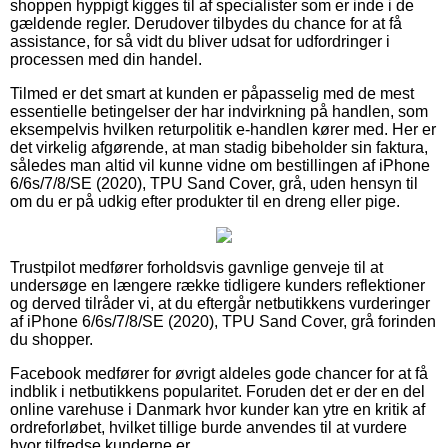
shoppen hyppigt kigges til af specialister som er inde i de
gældende regler. Derudover tilbydes du chance for at få
assistance, for så vidt du bliver udsat for udfordringer i
processen med din handel.
Tilmed er det smart at kunden er påpasselig med de mest
essentielle betingelser der har indvirkning på handlen, som
eksempelvis hvilken returpolitik e-handlen kører med. Her er
det virkelig afgørende, at man stadig bibeholder sin faktura,
således man altid vil kunne vidne om bestillingen af iPhone
6/6s/7/8/SE (2020), TPU Sand Cover, grå, uden hensyn til
om du er på udkig efter produkter til en dreng eller pige.
Trustpilot medfører forholdsvis gavnlige genveje til at
undersøge en længere række tidligere kunders reflektioner
og derved tilråder vi, at du eftergår netbutikkens vurderinger
af iPhone 6/6s/7/8/SE (2020), TPU Sand Cover, grå forinden
du shopper.
Facebook medfører for øvrigt aldeles gode chancer for at få
indblik i netbutikkens popularitet. Foruden det er der en del
online varehuse i Danmark hvor kunder kan ytre en kritik af
ordreforløbet, hvilket tillige burde anvendes til at vurdere
hvor tilfredse kunderne er.