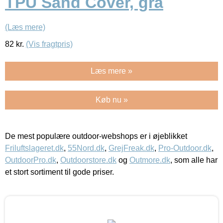
TPU Sand Cover, grå
(Læs mere)
82
kr.
(Vis fragtpris)
Læs mere »
Køb nu »
De mest populære outdoor-webshops er i øjeblikket
Friluftslageret.dk
,
55Nord.dk
,
GrejFreak.dk
,
Pro-Outdoor.dk
,
OutdoorPro.dk
,
Outdoorstore.dk
og
Outmore.dk
, som alle har
et stort sortiment til gode priser.