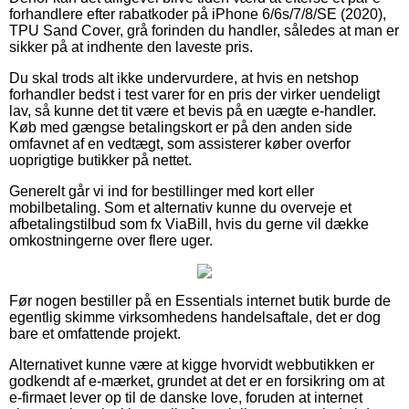
forhandlere efter rabatkoder på iPhone 6/6s/7/8/SE (2020),
TPU Sand Cover, grå forinden du handler, således at man er
sikker på at indhente den laveste pris.
Du skal trods alt ikke undervurdere, at hvis en netshop
forhandler bedst i test varer for en pris der virker uendeligt
lav, så kunne det tit være et bevis på en uægte e-handler.
Køb med gængse betalingskort er på den anden side
omfavnet af en vedtægt, som assisterer køber overfor
uoprigtige butikker på nettet.
Generelt går vi ind for bestillinger med kort eller
mobilbetaling. Som et alternativ kunne du overveje et
afbetalingstilbud som fx ViaBill, hvis du gerne vil dække
omkostningerne over flere uger.
Før nogen bestiller på en Essentials internet butik burde de
egentlig skimme virksomhedens handelsaftale, det er dog
bare et omfattende projekt.
Alternativet kunne være at kigge hvorvidt webbutikken er
godkendt af e-mærket, grundet at det er en forsikring om at
e-firmaet lever op til de danske love, foruden at internet