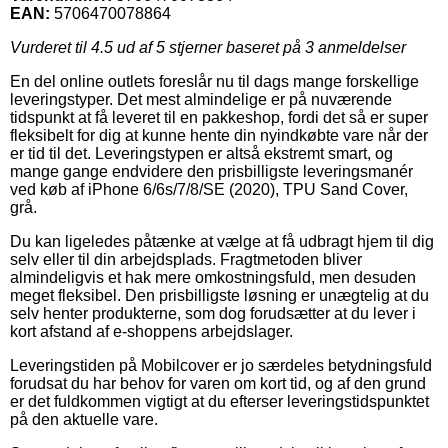
EAN:
5706470078864
Vurderet til
4.5
ud af 5 stjerner baseret på
3
anmeldelser
En del online outlets foreslår nu til dags mange forskellige
leveringstyper. Det mest almindelige er på nuværende
tidspunkt at få leveret til en pakkeshop, fordi det så er super
fleksibelt for dig at kunne hente din nyindkøbte vare når der
er tid til det. Leveringstypen er altså ekstremt smart, og
mange gange endvidere den prisbilligste leveringsmanér
ved køb af iPhone 6/6s/7/8/SE (2020), TPU Sand Cover,
grå.
Du kan ligeledes påtænke at vælge at få udbragt hjem til dig
selv eller til din arbejdsplads. Fragtmetoden bliver
almindeligvis et hak mere omkostningsfuld, men desuden
meget fleksibel. Den prisbilligste løsning er unægtelig at du
selv henter produkterne, som dog forudsætter at du lever i
kort afstand af e-shoppens arbejdslager.
Leveringstiden på Mobilcover er jo særdeles betydningsfuld
forudsat du har behov for varen om kort tid, og af den grund
er det fuldkommen vigtigt at du efterser leveringstidspunktet
på den aktuelle vare.