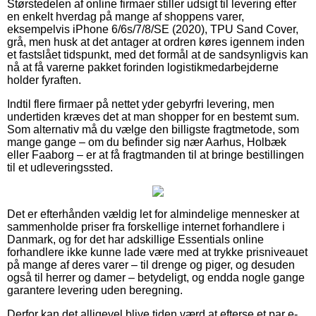
Størstedelen af online firmaer stiller udsigt til levering efter
en enkelt hverdag på mange af shoppens varer,
eksempelvis iPhone 6/6s/7/8/SE (2020), TPU Sand Cover,
grå, men husk at det antager at ordren køres igennem inden
et fastslået tidspunkt, med det formål at de sandsynligvis kan
nå at få varerne pakket forinden logistikmedarbejderne
holder fyraften.
Indtil flere firmaer på nettet yder gebyrfri levering, men
undertiden kræves det at man shopper for en bestemt sum.
Som alternativ må du vælge den billigste fragtmetode, som
mange gange – om du befinder sig nær Aarhus, Holbæk
eller Faaborg – er at få fragtmanden til at bringe bestillingen
til et udleveringssted.
Det er efterhånden vældig let for almindelige mennesker at
sammenholde priser fra forskellige internet forhandlere i
Danmark, og for det har adskillige Essentials online
forhandlere ikke kunne lade være med at trykke prisniveauet
på mange af deres varer – til drenge og piger, og desuden
også til herrer og damer – betydeligt, og endda nogle gange
garantere levering uden beregning.
Derfor kan det alligevel blive tiden værd at efterse et par e-