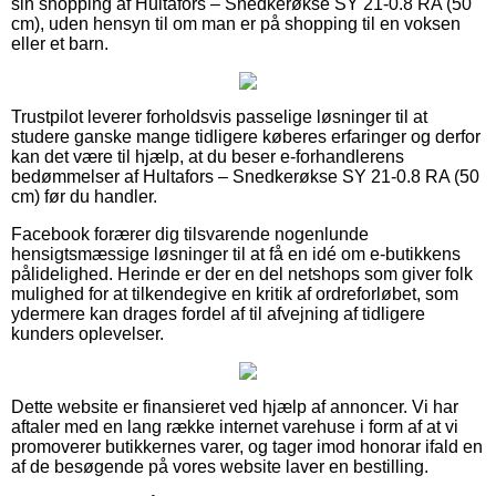
sin shopping af Hultafors – Snedkerøkse SY 21-0.8 RA (50
cm), uden hensyn til om man er på shopping til en voksen
eller et barn.
Trustpilot leverer forholdsvis passelige løsninger til at
studere ganske mange tidligere køberes erfaringer og derfor
kan det være til hjælp, at du beser e-forhandlerens
bedømmelser af Hultafors – Snedkerøkse SY 21-0.8 RA (50
cm) før du handler.
Facebook forærer dig tilsvarende nogenlunde
hensigtsmæssige løsninger til at få en idé om e-butikkens
pålidelighed. Herinde er der en del netshops som giver folk
mulighed for at tilkendegive en kritik af ordreforløbet, som
ydermere kan drages fordel af til afvejning af tidligere
kunders oplevelser.
Dette website er finansieret ved hjælp af annoncer. Vi har
aftaler med en lang række internet varehuse i form af at vi
promoverer butikkernes varer, og tager imod honorar ifald en
af de besøgende på vores website laver en bestilling.