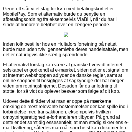
Generelt slår vi et slag for køb med betalingskort eller
MobilePay. Som et alternativ burde du benytte en
afbetalingsordning fra eksempelvis ViaBill, når du har i
sinde at honorere beløbet over en længere periode.
Inden folk bestiller hos en Hultafors forretning på nettet
burde man uden tvivl gennemløbe deres handelsaftale, men
det er naturligvis ikke særlig spændende.
Et alternativt forslag kan være at granske hvorvidt internet
selskabet er godkendt af e-mærket, siden det er et signal om
at internet webshoppen adlyder de danske regler, samt at
online shoppen tit besigtiges af sagkyndige der har megen
viden om retningslinjerne. Desuden får du anledning til
støtte, for så vidt du oplever besvær som følge af dit køb.
Udover dette tilråder vi at man er oppe på mærkerne
omkring de mest relevante bestemmelser der kan spille ind i
forbindelse med transaktionen, eksempelvis hvilken
ombytningsrettighed e-forhandleren tilbyder. På grund af
dette er det samtidig essesentielt, at man stadig sikrer ens e-
mail kvittering, således man når som helst kan dokumentere