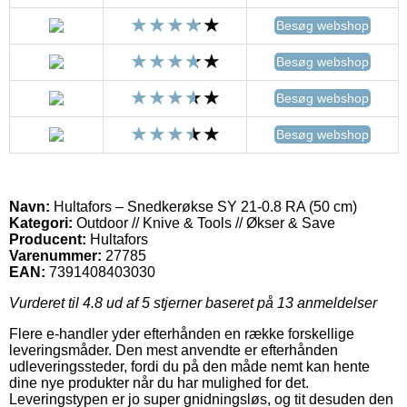
Besøg webshop
Besøg webshop
Besøg webshop
Besøg webshop
Navn:
Hultafors – Snedkerøkse SY 21-0.8 RA (50 cm)
Kategori:
Outdoor // Knive & Tools // Økser & Save
Producent:
Hultafors
Varenummer:
27785
EAN:
7391408403030
Vurderet til
4.8
ud af 5 stjerner baseret på
13
anmeldelser
Flere e-handler yder efterhånden en række forskellige
leveringsmåder. Den mest anvendte er efterhånden
udleveringssteder, fordi du på den måde nemt kan hente
dine nye produkter når du har mulighed for det.
Leveringstypen er jo super gnidningsløs, og tit desuden den