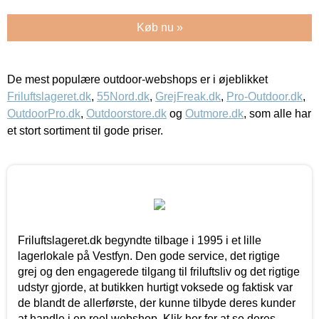
Køb nu »
De mest populære outdoor-webshops er i øjeblikket
Friluftslageret.dk
,
55Nord.dk
,
GrejFreak.dk
,
Pro-Outdoor.dk
,
OutdoorPro.dk
,
Outdoorstore.dk
og
Outmore.dk
, som alle har
et stort sortiment til gode priser.
Friluftslageret.dk begyndte tilbage i 1995 i et lille
lagerlokale på Vestfyn. Den gode service, det rigtige
grej og den engagerede tilgang til friluftsliv og det rigtige
udstyr gjorde, at butikken hurtigt voksede og faktisk var
de blandt de allerførste, der kunne tilbyde deres kunder
at handle i en reel webshop. Klik her for at se deres