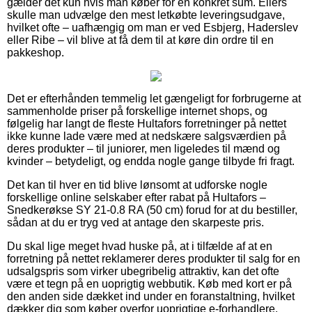
gælder det kun hvis man køber for en konkret sum. Ellers
skulle man udvælge den mest letkøbte leveringsudgave,
hvilket ofte – uafhængig om man er ved Esbjerg, Haderslev
eller Ribe – vil blive at få dem til at køre din ordre til en
pakkeshop.
Det er efterhånden temmelig let gængeligt for forbrugerne at
sammenholde priser på forskellige internet shops, og
følgelig har langt de fleste Hultafors forretninger på nettet
ikke kunne lade være med at nedskære salgsværdien på
deres produkter – til juniorer, men ligeledes til mænd og
kvinder – betydeligt, og endda nogle gange tilbyde fri fragt.
Det kan til hver en tid blive lønsomt at udforske nogle
forskellige online selskaber efter rabat på Hultafors –
Snedkerøkse SY 21-0.8 RA (50 cm) forud for at du bestiller,
sådan at du er tryg ved at antage den skarpeste pris.
Du skal lige meget hvad huske på, at i tilfælde af at en
forretning på nettet reklamerer deres produkter til salg for en
udsalgspris som virker ubegribelig attraktiv, kan det ofte
være et tegn på en uoprigtig webbutik. Køb med kort er på
den anden side dækket ind under en foranstaltning, hvilket
dækker dig som køber overfor uoprigtige e-forhandlere.