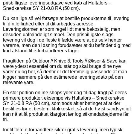
prisbilligste leveringsudgave ved køb af Hultafors –
Snedkerøkse SY 21-0.8 RA (50 cm).
Du kan lige så vel forsøge at bestille produkterne til levering
til din lejlighed eller til dit arbejdes adresse.
Leveringsformen er som regel lidt mere bekostelig, men
desuden ualmindeligt simpel. Den prisbilligste slags
levering vil dog i de fleste tilfælde være at du selv henter
varerne, men den løsning forudsætter at du befinder dig med
kort afstand til e-forhandlerens lager.
Fragttiden på Outdoor // Knive & Tools // Økser & Save kan
være yderst essentiel om du står og skal bruge dine nye
varer nu og her, så derfor er det temmelig passende at man
kigger nærmere på den estimerede leveringsdato på den
relevante vare.
En stor portion online shops yder dag-til-dag fragt på deres
primære produkter, eksempelvis Hultafors – Snedkerøkse
SY 21-0.8 RA (50 cm), som trods alt er betinget af at der
bestilles før et bestemt klokkeslæt, så at de højst sandsynligt
kan nå at få produktet klargjort før logistikmedarbejderne får
fri.
Indtil flere e-forhandlere sikrer gratis levering, men typisk