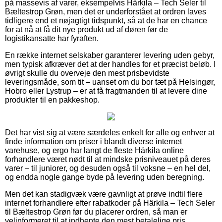
på massevis af varer, eksempelvis Härkila – Tech Seler til
Bæltestrop Grøn, men det er underforstået at ordren laves
tidligere end et nøjagtigt tidspunkt, så at de har en chance
for at nå at få dit nye produkt ud af døren før de
logistikansatte har fyraften.
En række internet selskaber garanterer levering uden gebyr,
men typisk afkræver det at der handles for et præcist beløb. I
øvrigt skulle du overveje den mest prisbevidste
leveringsmåde, som tit – uanset om du bor tæt på Helsingør,
Hobro eller Lystrup – er at få fragtmanden til at levere dine
produkter til en pakkeshop.
Det har vist sig at være særdeles enkelt for alle og enhver at
finde information om priser i blandt diverse internet
varehuse, og ergo har langt de fleste Härkila online
forhandlere været nødt til at mindske prisniveauet på deres
varer – til juniorer, og desuden også til voksne – en hel del,
og endda nogle gange byde på levering uden beregning.
Men det kan stadigvæk være gavnligt at prøve indtil flere
internet forhandlere efter rabatkoder på Härkila – Tech Seler
til Bæltestrop Grøn før du placerer ordren, så man er
velinformeret til at indhente den mest betalelige pris.