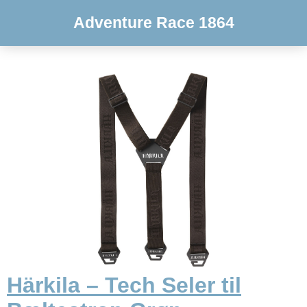
Adventure Race 1864
Härkila – Tech Seler til