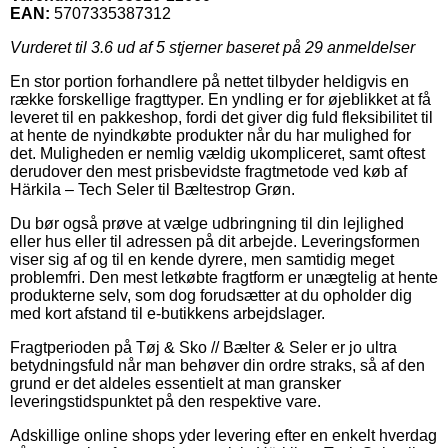
EAN:
5707335387312
Vurderet til
3.6
ud af 5 stjerner baseret på
29
anmeldelser
En stor portion forhandlere på nettet tilbyder heldigvis en
række forskellige fragttyper. En yndling er for øjeblikket at få
leveret til en pakkeshop, fordi det giver dig fuld fleksibilitet til
at hente de nyindkøbte produkter når du har mulighed for
det. Muligheden er nemlig vældig ukompliceret, samt oftest
derudover den mest prisbevidste fragtmetode ved køb af
Härkila – Tech Seler til Bæltestrop Grøn.
Du bør også prøve at vælge udbringning til din lejlighed
eller hus eller til adressen på dit arbejde. Leveringsformen
viser sig af og til en kende dyrere, men samtidig meget
problemfri. Den mest letkøbte fragtform er unægtelig at hente
produkterne selv, som dog forudsætter at du opholder dig
med kort afstand til e-butikkens arbejdslager.
Fragtperioden på Tøj & Sko // Bælter & Seler er jo ultra
betydningsfuld når man behøver din ordre straks, så af den
grund er det aldeles essentielt at man gransker
leveringstidspunktet på den respektive vare.
Adskillige online shops yder levering efter en enkelt hverdag