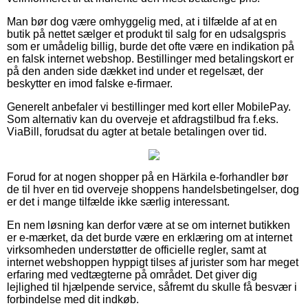
Man bør dog være omhyggelig med, at i tilfælde af at en
butik på nettet sælger et produkt til salg for en udsalgspris
som er umådelig billig, burde det ofte være en indikation på
en falsk internet webshop. Bestillinger med betalingskort er
på den anden side dækket ind under et regelsæt, der
beskytter en imod falske e-firmaer.
Generelt anbefaler vi bestillinger med kort eller MobilePay.
Som alternativ kan du overveje et afdragstilbud fra f.eks.
ViaBill, forudsat du agter at betale betalingen over tid.
Forud for at nogen shopper på en Härkila e-forhandler bør
de til hver en tid overveje shoppens handelsbetingelser, dog
er det i mange tilfælde ikke særlig interessant.
En nem løsning kan derfor være at se om internet butikken
er e-mærket, da det burde være en erklæring om at internet
virksomheden understøtter de officielle regler, samt at
internet webshoppen hyppigt tilses af jurister som har meget
erfaring med vedtægterne på området. Det giver dig
lejlighed til hjælpende service, såfremt du skulle få besvær i
forbindelse med dit indkøb.