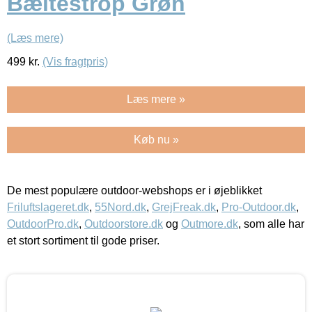
Bæltestrop Grøn
(Læs mere)
499
kr.
(Vis fragtpris)
Læs mere »
Køb nu »
De mest populære outdoor-webshops er i øjeblikket
Friluftslageret.dk
,
55Nord.dk
,
GrejFreak.dk
,
Pro-Outdoor.dk
,
OutdoorPro.dk
,
Outdoorstore.dk
og
Outmore.dk
, som alle har
et stort sortiment til gode priser.