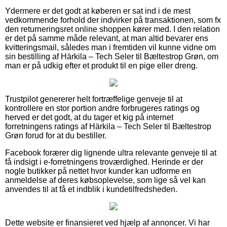
Ydermere er det godt at køberen er sat ind i de mest
vedkommende forhold der indvirker på transaktionen, som fx
den returneringsret online shoppen kører med. I den relation
er det på samme måde relevant, at man altid bevarer ens
kvitteringsmail, således man i fremtiden vil kunne vidne om
sin bestilling af Härkila – Tech Seler til Bæltestrop Grøn, om
man er på udkig efter et produkt til en pige eller dreng.
Trustpilot genererer helt fortræffelige genveje til at
kontrollere en stor portion andre forbrugeres ratings og
herved er det godt, at du tager et kig på internet
forretningens ratings af Härkila – Tech Seler til Bæltestrop
Grøn forud for at du bestiller.
Facebook forærer dig lignende ultra relevante genveje til at
få indsigt i e-forretningens troværdighed. Herinde er der
nogle butikker på nettet hvor kunder kan udforme en
anmeldelse af deres købsoplevelse, som lige så vel kan
anvendes til at få et indblik i kundetilfredsheden.
Dette website er finansieret ved hjælp af annoncer. Vi har