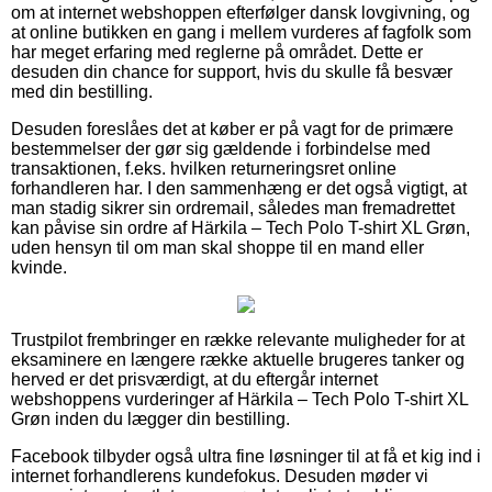
om at internet webshoppen efterfølger dansk lovgivning, og
at online butikken en gang i mellem vurderes af fagfolk som
har meget erfaring med reglerne på området. Dette er
desuden din chance for support, hvis du skulle få besvær
med din bestilling.
Desuden foreslåes det at køber er på vagt for de primære
bestemmelser der gør sig gældende i forbindelse med
transaktionen, f.eks. hvilken returneringsret online
forhandleren har. I den sammenhæng er det også vigtigt, at
man stadig sikrer sin ordremail, således man fremadrettet
kan påvise sin ordre af Härkila – Tech Polo T-shirt XL Grøn,
uden hensyn til om man skal shoppe til en mand eller
kvinde.
Trustpilot frembringer en række relevante muligheder for at
eksaminere en længere række aktuelle brugeres tanker og
herved er det prisværdigt, at du eftergår internet
webshoppens vurderinger af Härkila – Tech Polo T-shirt XL
Grøn inden du lægger din bestilling.
Facebook tilbyder også ultra fine løsninger til at få et kig ind i
internet forhandlerens kundefokus. Desuden møder vi