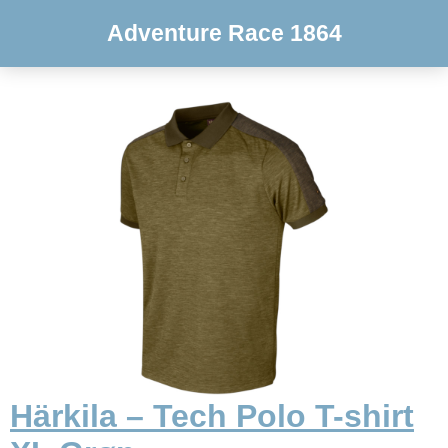
Adventure Race 1864
Härkila – Tech Polo T-shirt