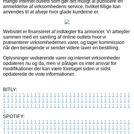
mange internet outlets som gør det muligt at publicere en
anmeldelse af virksomhedens service, hvilket tillige kan
anvendes til at afveje hvor glade kunderne er.
Websitet er finansieret af indtægter fra annoncer. Vi arbejder
sammen med en samling af online outlets hvor vi
præsenterer virksomhedernes varer, og tager kommission
når den besøgende vi sender videre laver en bestilling.
Oplysninger vedrørende varer og internet virksomheder
opdateres nu og da, men vi påtager os intet ansvar for
modifikationer der kan være foretaget siden vi sidst
opdaterede de viste informationer.
BITLY:
1
1
1
1
1
1
1
1
1
1
1
1
1
1
1
1
1
1
1
1
1
1
1
1
1
1
1
1
1
1
1
1
1
1
1
1
1
1
1
1
1
1
1
1
1
1
1
1
1
1
1
1
1
1
1
1
1
1
1
1
1
1
1
1
1
1
1
1
1
1
1
1
1
1
1
1
1
1
1
1
1
1
1
1
1
1
1
1
1
1
1
1
1
1
1
1
1
1
1
1
SPOTIFY:
1
1
1
1
1
1
1
1
1
1
1
1
1
1
1
1
1
1
1
1
1
1
1
1
1
1
1
1
1
1
1
1
1
1
1
1
1
1
1
1
1
1
1
1
1
1
1
1
1
1
1
1
1
1
1
1
1
1
1
1
1
1
1
1
1
1
1
1
1
1
1
1
1
1
1
1
1
1
1
1
1
1
1
1
1
1
1
1
1
1
1
1
1
1
1
1
1
1
1