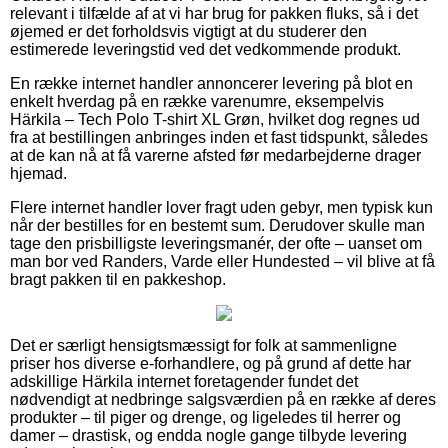
relevant i tilfælde af at vi har brug for pakken fluks, så i det
øjemed er det forholdsvis vigtigt at du studerer den
estimerede leveringstid ved det vedkommende produkt.
En række internet handler annoncerer levering på blot en
enkelt hverdag på en række varenumre, eksempelvis
Härkila – Tech Polo T-shirt XL Grøn, hvilket dog regnes ud
fra at bestillingen anbringes inden et fast tidspunkt, således
at de kan nå at få varerne afsted før medarbejderne drager
hjemad.
Flere internet handler lover fragt uden gebyr, men typisk kun
når der bestilles for en bestemt sum. Derudover skulle man
tage den prisbilligste leveringsmanér, der ofte – uanset om
man bor ved Randers, Varde eller Hundested – vil blive at få
bragt pakken til en pakkeshop.
Det er særligt hensigtsmæssigt for folk at sammenligne
priser hos diverse e-forhandlere, og på grund af dette har
adskillige Härkila internet foretagender fundet det
nødvendigt at nedbringe salgsværdien på en række af deres
produkter – til piger og drenge, og ligeledes til herrer og
damer – drastisk, og endda nogle gange tilbyde levering