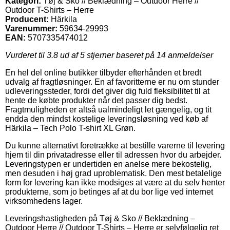
Kategori:
Tøj & Sko // Beklædning – Outdoor Herre //
Outdoor T-Shirts – Herre
Producent:
Härkila
Varenummer:
59634-29993
EAN:
5707335474012
Vurderet til
3.8
ud af 5 stjerner baseret på
14
anmeldelser
En hel del online butikker tilbyder efterhånden et bredt
udvalg af fragtløsninger. En af favoritterne er nu om stunder
udleveringssteder, fordi det giver dig fuld fleksibilitet til at
hente de købte produkter når det passer dig bedst.
Fragtmuligheden er altså ualmindeligt let gængelig, og tit
endda den mindst kostelige leveringsløsning ved køb af
Härkila – Tech Polo T-shirt XL Grøn.
Du kunne alternativt foretrække at bestille varerne til levering
hjem til din privatadresse eller til adressen hvor du arbejder.
Leveringstypen er undertiden en anelse mere bekostelig,
men desuden i høj grad uproblematisk. Den mest betalelige
form for levering kan ikke modsiges at være at du selv henter
produkterne, som jo betinges af at du bor lige ved internet
virksomhedens lager.
Leveringshastigheden på Tøj & Sko // Beklædning –
Outdoor Herre // Outdoor T-Shirts – Herre er selvfølgelig ret