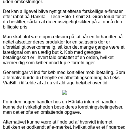
uden omkostninger.
Det kan alligevel blive nyttigt at efterse forskellige e-firmaer
efter rabat på Härkila – Tech Polo T-shirt XL Grøn forud for at
du bestiller, sådan at du er usvigeligt sikker på at opnå den
billigste pris.
Man skal blot være opmærksom på, at når en forhandler på
nettet afsætter deres produkter for en salgspris der er
uforståeligt overkommelig, så kan det mange gange være et
faresignal om en uærlig butik. Køb med gængse
betalingskort er i hvert fald omfattet af en orden, hvilket
værner dig som køber imod fup e-forretninger.
Generelt går vi ind for køb med kort eller mobilbetaling. Som
alternativ burde du benytte en afbetalingsordning fra f.eks.
ViaBill, i tilfælde af at du vil afdrage beløbet over tid.
Forinden nogen handler hos en Härkila internet handler
kunne de i virkeligheden bese deres forretningsbetingelser,
men det er ofte en omfattende opgave.
Alternativet kunne være at finde ud af hvorvidt internet
butikken er godkendt af e-mærket, hvilket ofte er et fingerpeg