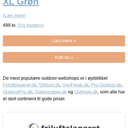
XL Grøn
(Læs mere)
499
kr.
(Vis fragtpris)
Læs mere »
Køb nu »
De mest populære outdoor-webshops er i øjeblikket
Friluftslageret.dk
,
55Nord.dk
,
GrejFreak.dk
,
Pro-Outdoor.dk
,
OutdoorPro.dk
,
Outdoorstore.dk
og
Outmore.dk
, som alle har
et stort sortiment til gode priser.