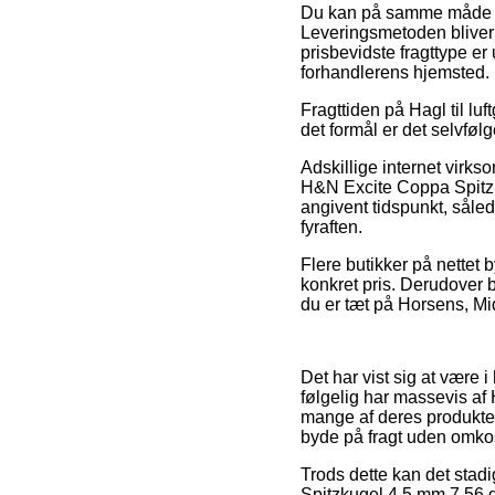
Du kan på samme måde forsø
Leveringsmetoden blive
prisbevidste fragttype er 
forhandlerens hjemsted.
Fragttiden på Hagl til lu
det formål er det selvføl
Adskillige internet virk
H&N Excite Coppa Spitzku
angivent tidspunkt, sålede
fyraften.
Flere butikker på nettet 
konkret pris. Derudover b
du er tæt på Horsens, Midd
Det har vist sig at være i
følgelig har massevis af
mange af deres produkter 
byde på fragt uden omko
Trods dette kan det stad
Spitzkugel 4,5 mm 7,56 g