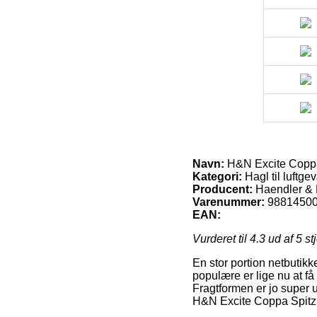
Navn:
H&N Excite Coppa
Kategori:
Hagl til luftge
Producent:
Haendler &
Varenummer:
9881450
EAN:
Vurderet til
4.3
ud af 5 st
En stor portion netbutikk
populære er lige nu at få 
Fragtformen er jo super 
H&N Excite Coppa Spitzk