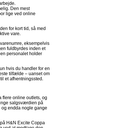
 arbejde.
elig. Den mest
bor lige ved online
den for kort tid, så med
ktive vare.
af varenumre, eksempelvis
gen fuldbyrdes inden et
nden personalet holder
kun hvis du handler for en
este tilfælde – uanset om
til et afhentningssted.
a flere online outlets, og
bringe salgsværdien på
el, og endda nogle gange
ud på H&N Excite Coppa
ryg ved at modtage den