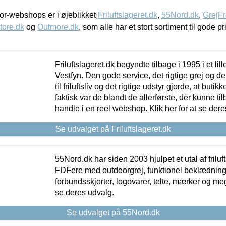
r-webshops er i øjeblikket
Friluftslageret.dk
,
55Nord.dk
,
GrejFr
tore.dk
og
Outmore.dk
, som alle har et stort sortiment til gode pr
Friluftslageret.dk begyndte tilbage i 1995 i et lil
Vestfyn. Den gode service, det rigtige grej og 
til friluftsliv og det rigtige udstyr gjorde, at buti
faktisk var de blandt de allerførste, der kunne ti
handle i en reel webshop. Klik her for at se dere
Se udvalget på Friluftslageret.dk
55Nord.dk har siden 2003 hjulpet et utal af friluf
FDFere med outdoorgrej, funktionel beklædning,
forbundsskjorter, logovarer, telte, mærker og meg
se deres udvalg.
Se udvalget på 55Nord.dk