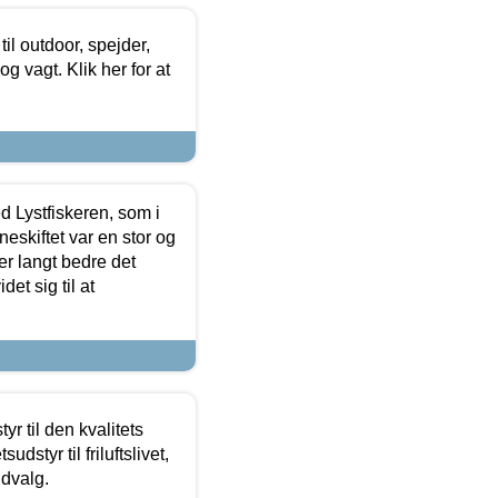
il outdoor, spejder,
 og vagt. Klik her for at
d Lystfiskeren, som i
neskiftet var en stor og
r langt bedre det
et sig til at
r til den kvalitets
dstyr til friluftslivet,
udvalg.