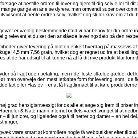
ge at bestille ordren til levering hjem til dig selv eller til dit
r mange gange en anelse dyrere, men omvendt super overkomm
utvivlsomt at hente ordren selv, hvilket dog stiller krav om at du 
ftgevær er vældig bestemmende ifald vi har behov for din ordre in
gelig relevant at du ser den anslåede leveringsdato på den respe
somheder giver levering på blot en enkelt hverdag på massevis 
gel 4,5 mm 7,56 grain, hvilket dog er regnet ud fra at bestillin
s at de har udsigt til at kunne nå at få dit nye produkt klar fori
byder på fragt uden betaling, men i de fleste tilfælde gælder det 
ør man overveje den mest letkøbte form for levering, som i de fl
elfart eller Haslev – er at få fragtfirmaet til at køre produkterne 
 høj grad hensigtsmæssigt for os alle at søge sig frem til priser fr
 Haendler & Natermann internet outlets været tvunget til at ned
– til juniorer, og ligeledes også til herrer og damer – en hel d
stninger.
igvæk være smart at kontrollere nogle få webbutikker efter tilb
rain forinden du gennemfører din bestilling, sådan at man er t