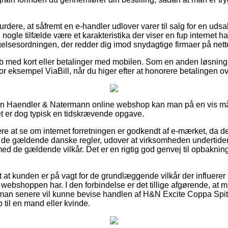
rdere, at såfremt en e-handler udlover varer til salg for en uds
 nogle tilfælde være et karakteristika der viser en fup internet 
gelsesordningen, der redder dig imod snydagtige firmaer på nette
køb med kort eller betalinger med mobilen. Som en anden løsning
r eksempel ViaBill, når du higer efter at honorere betalingen o
 i en Haendler & Natermann online webshop kan man på en vis
t er dog typisk en tidskrævende opgave.
re at se om internet forretningen er godkendt af e-mærket, da de
 de gældende danske regler, udover at virksomheden undertide
d de gældende vilkår. Det er en rigtig god genvej til opbakning,
gt at kunden er på vagt for de grundlæggende vilkår der influere
 webshoppen har. I den forbindelse er det tillige afgørende, at
å man senere vil kunne bevise handlen af H&N Excite Coppa Spi
 til en mand eller kvinde.