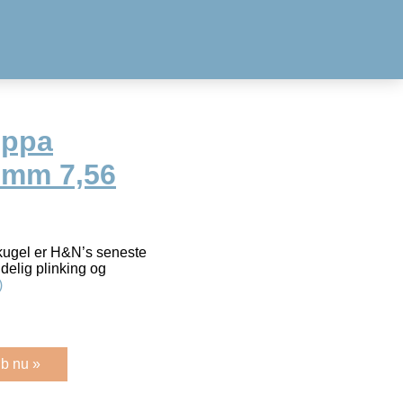
oppa
5 mm 7,56
kugel er H&N’s seneste
delig plinking og
)
b nu »