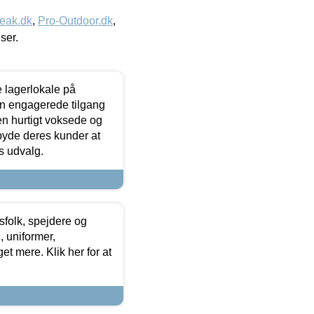
eak.dk
,
Pro-Outdoor.dk
,
iser.
le lagerlokale på
den engagerede tilgang
kken hurtigt voksede og
lbyde deres kunder at
s udvalg.
tsfolk, spejdere og
 uniformer,
et mere. Klik her for at