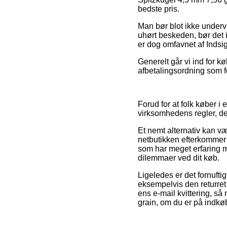
bedste pris.
Man bør blot ikke undervu
uhørt beskeden, bør det i
er dog omfavnet af Indsi
Generelt går vi ind for 
afbetalingsordning som fo
Forud for at folk køber
virksomhedens regler, de
Et nemt alternativ kan væ
netbutikken efterkommer
som har meget erfaring me
dilemmaer ved dit køb.
Ligeledes er det fornufti
eksempelvis den returret
ens e-mail kvittering, s
grain, om du er på indkøb