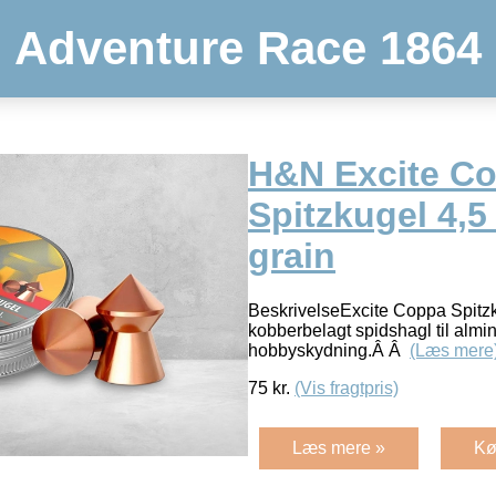
Adventure Race 1864
H&N Excite C
Spitzkugel 4,
grain
BeskrivelseExcite Coppa Spitz
kobberbelagt spidshagl til almin
hobbyskydning.Â Â
(Læs mere
75
kr.
(Vis fragtpris)
Læs mere »
Kø