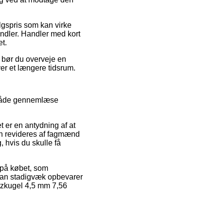
algspris som kan virke
handler. Handler med kort
t.
 bør du overveje en
ver et længere tidsrum.
 måde gennemlæse
t er en antydning af at
n revideres af fagmænd
 hvis du skulle få
r på købet, som
 man stadigvæk opbevarer
tzkugel 4,5 mm 7,56