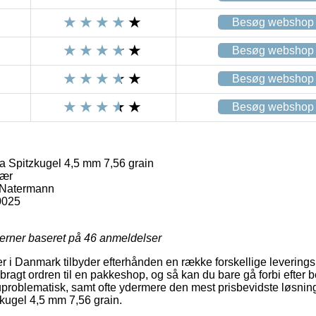
Besøg webshop
Besøg webshop
Besøg webshop
Besøg webshop
 Spitzkugel 4,5 mm 7,56 grain
vær
 Natermann
0025
jerner baseret på
46
anmeldelser
er i Danmark tilbyder efterhånden en række forskellige leverings
bragt ordren til en pakkeshop, og så kan du bare gå forbi efter be
uproblematisk, samt ofte ydermere den mest prisbevidste løsning 
ugel 4,5 mm 7,56 grain.