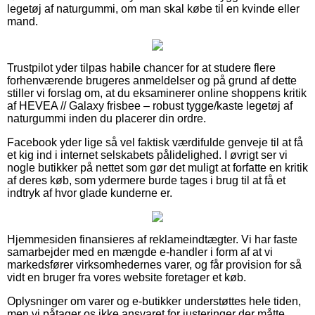
legetøj af naturgummi, om man skal købe til en kvinde eller
mand.
Trustpilot yder tilpas habile chancer for at studere flere
forhenværende brugeres anmeldelser og på grund af dette
stiller vi forslag om, at du eksaminerer online shoppens kritik
af HEVEA // Galaxy frisbee – robust tygge/kaste legetøj af
naturgummi inden du placerer din ordre.
Facebook yder lige så vel faktisk værdifulde genveje til at få
et kig ind i internet selskabets pålidelighed. I øvrigt ser vi
nogle butikker på nettet som gør det muligt at forfatte en kritik
af deres køb, som ydermere burde tages i brug til at få et
indtryk af hvor glade kunderne er.
Hjemmesiden finansieres af reklameindtægter. Vi har faste
samarbejder med en mængde e-handler i form af at vi
markedsfører virksomhedernes varer, og får provision for så
vidt en bruger fra vores website foretager et køb.
Oplysninger om varer og e-butikker understøttes hele tiden,
men vi påtager os ikke ansvaret for justeringer der måtte