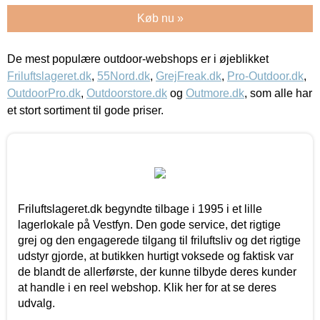
Køb nu »
De mest populære outdoor-webshops er i øjeblikket
Friluftslageret.dk
,
55Nord.dk
,
GrejFreak.dk
,
Pro-Outdoor.dk
,
OutdoorPro.dk
,
Outdoorstore.dk
og
Outmore.dk
, som alle har
et stort sortiment til gode priser.
Friluftslageret.dk begyndte tilbage i 1995 i et lille
lagerlokale på Vestfyn. Den gode service, det rigtige
grej og den engagerede tilgang til friluftsliv og det rigtige
udstyr gjorde, at butikken hurtigt voksede og faktisk var
de blandt de allerførste, der kunne tilbyde deres kunder
at handle i en reel webshop. Klik her for at se deres
udvalg.