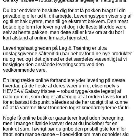
Galaxy frisbee – robust tygge/kaste legetøj af naturgummi.
Du bør endvidere beslutte dig for at få pakken bragt til din
privatbolig eller ud til dit arbejde. Leveringstypen viser sig af
og til et hak dyrere, men tillige ekstremt bekvem. Den mest
betalelige form for levering vil dog i de fleste tilfælde være
selv at hente pakken, men dette stiller krav om at du bor i
kort afstand af online firmaets hjemsted.
Leveringshastigheden på Leg & Træning er ultra
udslagsgivende såfremt du har behov for dine nye produkter
nu og her, og i det øjemed er det særdeles væsentligt at vi
besigtiger den anslåede leveringsdato ved den
vedkommende vare.
En lang række online forhandlere yder levering på næste
hverdag på de fleste af deres varenumre, eksempelvis
HEVEA // Galaxy frisbee – robust tygge/kaste legetøj af
naturgummi, som dog er afhængig af at ordren laves forud
for et fastsat tidspunkt, således at de har udsigt til at kunne
nå at få varerne fikset forinden logistikmedarbejderne får fri.
Nogle få online butikker garanterer fragt uden beregning,
men i mange tilfælde kræver det at du indkøber for en
konkret sum. I øvrigt bør du gribe den prisbilligste form for
fragt, som mange gange – ligegyldigt om man opholder sig