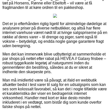
tæt på Horsens, Rønne eller Ebeltoft – vil være at få
fragtmanden til at køre ordren til en pakkeshop.
Det er jo efterhånden rigtig ligetil for almindelige dødelige at
analysere priser på diverse netbutikker, og altså har flere
internet varehuse været nødt til at tvinge salgspriserne på en
række af deres varer – til drenge og piger, samt også til
voksne – betydeligt, og endda nogle gange garantere fragt
uden beregning.
Men det kan immervæk blive udbytterigt at sammenholde et
par shops på nettet efter rabat på HEVEA // Galaxy frisbee –
robust tygge/kaste legetøj af naturgummi inden du
gennemfører din bestilling, således at du er sikret at
indhente den skarpeste pris.
Man må imidlertid være så påvagt, at ifald en webbutik
afsætter bedst i test varer til salg for en udsalgspris som kan
ses som kolossalt favorabel, så kan det i nogle tilfælde være
et karakteristika der viser en bedragerisk internet
virksomhed. Handler med kort er ikke desto mindre
inkluderet i en vedtægt, som bistår dig som kunde overfor
falske shops på nettet.