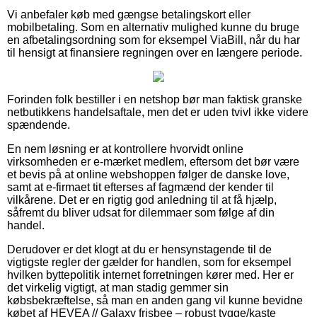
Vi anbefaler køb med gængse betalingskort eller
mobilbetaling. Som en alternativ mulighed kunne du bruge
en afbetalingsordning som for eksempel ViaBill, når du har
til hensigt at finansiere regningen over en længere periode.
Forinden folk bestiller i en netshop bør man faktisk granske
netbutikkens handelsaftale, men det er uden tvivl ikke videre
spændende.
En nem løsning er at kontrollere hvorvidt online
virksomheden er e-mærket medlem, eftersom det bør være
et bevis på at online webshoppen følger de danske love,
samt at e-firmaet tit efterses af fagmænd der kender til
vilkårene. Det er en rigtig god anledning til at få hjælp,
såfremt du bliver udsat for dilemmaer som følge af din
handel.
Derudover er det klogt at du er hensynstagende til de
vigtigste regler der gælder for handlen, som for eksempel
hvilken byttepolitik internet forretningen kører med. Her er
det virkelig vigtigt, at man stadig gemmer sin
købsbekræftelse, så man en anden gang vil kunne bevidne
købet af HEVEA // Galaxy frisbee – robust tygge/kaste