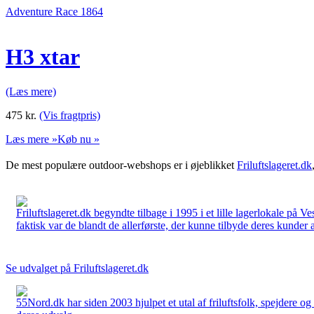
Adventure Race 1864
H3 xtar
(Læs mere)
475
kr.
(Vis fragtpris)
Læs mere »
Køb nu »
De mest populære outdoor-webshops er i øjeblikket
Friluftslageret.dk
Friluftslageret.dk begyndte tilbage i 1995 i et lille lagerlokale på V
faktisk var de blandt de allerførste, der kunne tilbyde deres kunder 
Se udvalget på Friluftslageret.dk
55Nord.dk har siden 2003 hjulpet et utal af friluftsfolk, spejdere 