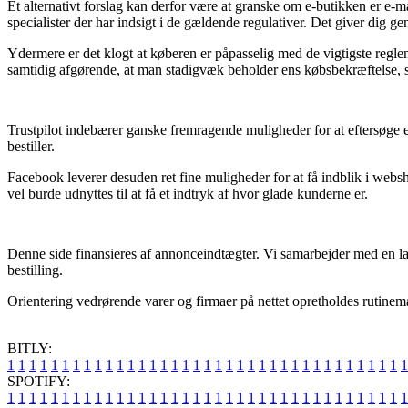
Et alternativt forslag kan derfor være at granske om e-butikken er e-mæ
specialister der har indsigt i de gældende regulativer. Det giver dig 
Ydermere er det klogt at køberen er påpasselig med de vigtigste regl
samtidig afgørende, at man stadigvæk beholder ens købsbekræftelse, 
Trustpilot indebærer ganske fremragende muligheder for at eftersøge en
bestiller.
Facebook leverer desuden ret fine muligheder for at få indblik i websh
vel burde udnyttes til at få et indtryk af hvor glade kunderne er.
Denne side finansieres af annonceindtægter. Vi samarbejder med en la
bestilling.
Orientering vedrørende varer og firmaer på nettet opretholdes rutinemæs
BITLY:
1
1
1
1
1
1
1
1
1
1
1
1
1
1
1
1
1
1
1
1
1
1
1
1
1
1
1
1
1
1
1
1
1
1
1
1
1
SPOTIFY:
1
1
1
1
1
1
1
1
1
1
1
1
1
1
1
1
1
1
1
1
1
1
1
1
1
1
1
1
1
1
1
1
1
1
1
1
1