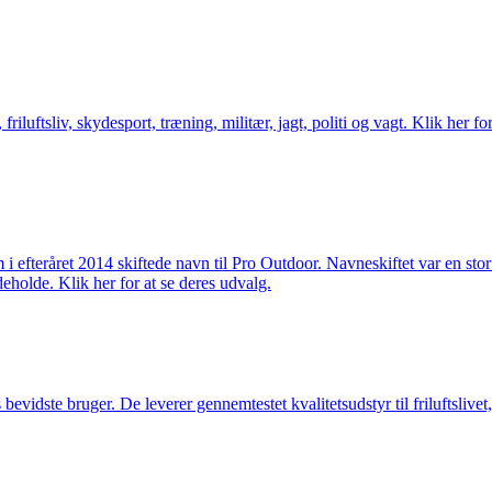
friluftsliv, skydesport, træning, militær, jagt, politi og vagt. Klik her fo
m i efteråret 2014 skiftede navn til Pro Outdoor. Navneskiftet var en st
deholde. Klik her for at se deres udvalg.
idste bruger. De leverer gennemtestet kvalitetsudstyr til friluftslivet, 