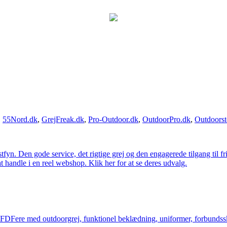
,
55Nord.dk
,
GrejFreak.dk
,
Pro-Outdoor.dk
,
OutdoorPro.dk
,
Outdoorst
estfyn. Den gode service, det rigtige grej og den engagerede tilgang til fr
at handle i en reel webshop. Klik her for at se deres udvalg.
og FDFere med outdoorgrej, funktionel beklædning, uniformer, forbundsskj