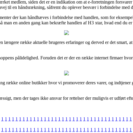
rket medlem, siden det er en indikation om at e-forretningen forsvarer d
genvej til en håndsrækning, såfremt du oplever besvær i forbindelse med 
ementer der kan håndhæves i forbindelse med handlen, som for eksempel
så man en anden gang kan bekræfte handlen af H3 xtar, hvad end du er
 længere række aktuelle brugeres erfaringer og derved er det smart, at 
oppens pålidelighed. Foruden det er der en række internet firmaer hvor d
ng række online butikker hvor vi promoverer deres varer, og indtjener 
sigt, men der tages ikke ansvar for rettelser der muligvis er udført efte
1
1
1
1
1
1
1
1
1
1
1
1
1
1
1
1
1
1
1
1
1
1
1
1
1
1
1
1
1
1
1
1
1
1
1
1
1
1
1
1
1
1
1
1
1
1
1
1
1
1
1
1
1
1
1
1
1
1
1
1
1
1
1
1
1
1
1
1
1
1
1
1
1
1