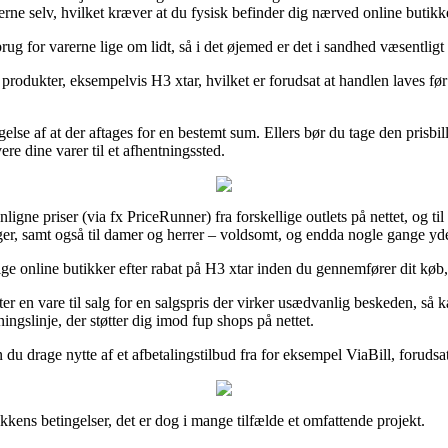
arerne selv, hvilket kræver at du fysisk befinder dig nærved online butik
g for varerne lige om lidt, så i det øjemed er det i sandhed væsentligt 
e produkter, eksempelvis H3 xtar, hvilket er forudsat at handlen laves før
ngelse af at der aftages for en bestemt sum. Ellers bør du tage den pris
ere dine varer til et afhentningssted.
gne priser (via fx PriceRunner) fra forskellige outlets på nettet, og til
 piger, samt også til damer og herrer – voldsomt, og endda nogle gange y
e online butikker efter rabat på H3 xtar inden du gennemfører dit køb, så
tter en vare til salg for en salgspris der virker usædvanlig beskeden, så
ingslinje, der støtter dig imod fup shops på nettet.
n du drage nytte af et afbetalingstilbud fra for eksempel ViaBill, foruds
kkens betingelser, det er dog i mange tilfælde et omfattende projekt.