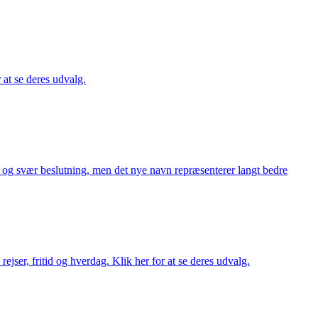
r at se deres udvalg.
or og svær beslutning, men det nye navn repræsenterer langt bedre
rejser, fritid og hverdag. Klik her for at se deres udvalg.