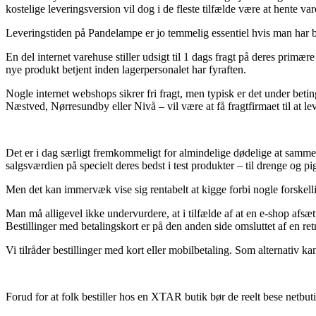
kostelige leveringsversion vil dog i de fleste tilfælde være at hente v
Leveringstiden på Pandelampe er jo temmelig essentiel hvis man har bru
En del internet varehuse stiller udsigt til 1 dags fragt på deres primær
nye produkt betjent inden lagerpersonalet har fyraften.
Nogle internet webshops sikrer fri fragt, men typisk er det under beti
Næstved, Nørresundby eller Nivå – vil være at få fragtfirmaet til at lev
Det er i dag særligt fremkommeligt for almindelige dødelige at sammenli
salgsværdien på specielt deres bedst i test produkter – til drenge og
Men det kan immervæk vise sig rentabelt at kigge forbi nogle forskellig
Man må alligevel ikke undervurdere, at i tilfælde af at en e-shop afsæ
Bestillinger med betalingskort er på den anden side omsluttet af en retn
Vi tilråder bestillinger med kort eller mobilbetaling. Som alternativ ka
Forud for at folk bestiller hos en XTAR butik bør de reelt bese netbuti