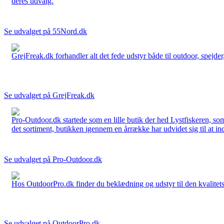
deres udvalg.
Se udvalget på 55Nord.dk
GrejFreak.dk forhandler alt det fede udstyr både til outdoor, spejder, 
Se udvalget på GrejFreak.dk
Pro-Outdoor.dk startede som en lille butik der hed Lystfiskeren, so
det sortiment, butikken igennem en årrække har udvidet sig til at in
Se udvalget på Pro-Outdoor.dk
Hos OutdoorPro.dk finder du beklædning og udstyr til den kvalitets bev
Se udvalget på OutdoorPro.dk