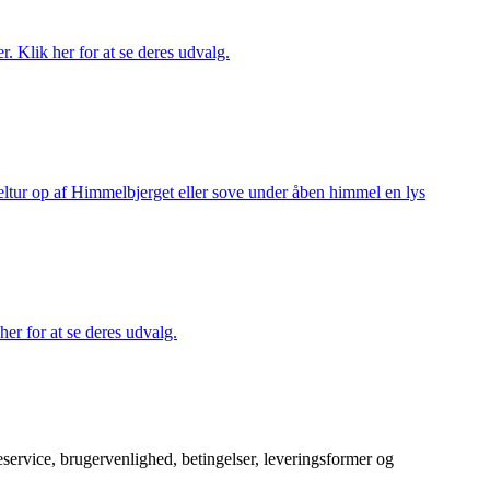
r. Klik her for at se deres udvalg.
keltur op af Himmelbjerget eller sove under åben himmel en lys
her for at se deres udvalg.
service, brugervenlighed, betingelser, leveringsformer og