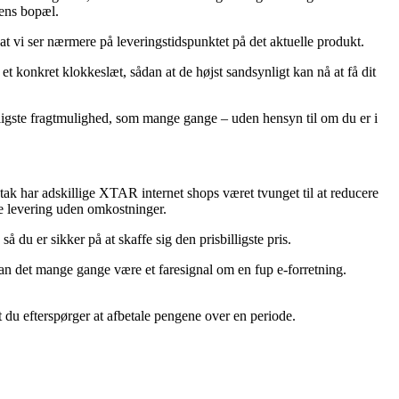
kens bopæl.
at vi ser nærmere på leveringstidspunktet på det aktuelle produkt.
 et konkret klokkeslæt, sådan at de højst sandsynligt kan nå at få dit
billigste fragtmulighed, som mange gange – uden hensyn til om du er i
 tak har adskillige XTAR internet shops været tvunget til at reducere
de levering uden omkostninger.
 du er sikker på at skaffe sig den prisbilligste pris.
 kan det mange gange være et faresignal om en fup e-forretning.
at du efterspørger at afbetale pengene over en periode.