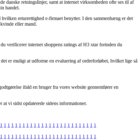
e danske retningslinjer, samt at internet virksomheden ofte ses til af
din handel.
 hvilken returrettighed e-firmaet benytter. I den sammenhæng er det
 kvinde eller mand.
du verificerer internet shoppens ratings af H3 xtar forinden du
et er muligt at udforme en evaluering af ordreforløbet, hvilket lige så
godtgørelse ifald en bruger fra vores website gennemfører en
r at vi sidst opdaterede sidens informationer.
1
1
1
1
1
1
1
1
1
1
1
1
1
1
1
1
1
1
1
1
1
1
1
1
1
1
1
1
1
1
1
1
1
1
1
1
1
1
1
1
1
1
1
1
1
1
1
1
1
1
1
1