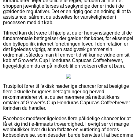
forhandleren føjer de officielle regler, foruden at internet
shoppen jævnligt efterses af sagkyndige der er inde i de
gældende regulativer. Det er en rigtig god anledning til at få
assistance, såfremt du udsættes for vanskeligheder i
processen med dit køb.
Tilmed kan det være til hjælp at du er hensynstagende til de
fundamentale betingelser der gælder for købet, for eksempel
den byttepolitik internet forretningen lover. I den relation er
det ligeledes vigtigt, at man stadigvæk gemmer sin
ordremail, således man til enhver tid vil kunne vidne om sit
køb af Grower’s Cup Honduras Capucas Coffeebrewer,
ligegyldigt om du er på indkøb til en voksen eller et barn.
Trustpilot fører til faktisk hæderlige chancer for at besigtige
flere aktuelle brugeres betragtninger og herved
rekommanderer vi, at du ser nærmere på netbutikkens
omtaler af Grower’s Cup Honduras Capucas Coffeebrewer
forinden du handler.
Facebook medfører ligeledes flere pålidelige chancer for at
få et kig ind i e-firmaets troværdighed. I øvrigt ser vi mange
webbutikker hvor du kan forfatte en vurdering af deres
købsoplevelse, som desuden burde benyttes til at bedømme