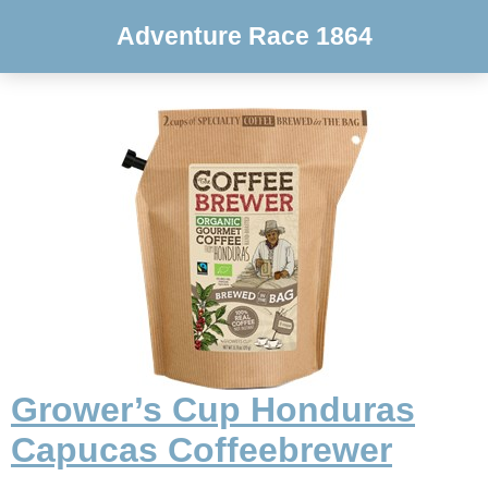
Adventure Race 1864
Grower’s Cup Honduras
Capucas Coffeebrewer