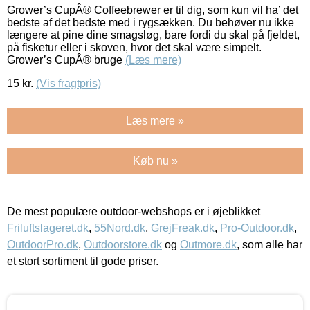
Grower’s CupÂ® Coffeebrewer er til dig, som kun vil ha’ det
bedste af det bedste med i rygsækken. Du behøver nu ikke
længere at pine dine smagsløg, bare fordi du skal på fjeldet,
på fisketur eller i skoven, hvor det skal være simpelt.
Grower’s CupÂ® bruge
(Læs mere)
15
kr.
(Vis fragtpris)
Læs mere »
Køb nu »
De mest populære outdoor-webshops er i øjeblikket
Friluftslageret.dk
,
55Nord.dk
,
GrejFreak.dk
,
Pro-Outdoor.dk
,
OutdoorPro.dk
,
Outdoorstore.dk
og
Outmore.dk
, som alle har
et stort sortiment til gode priser.