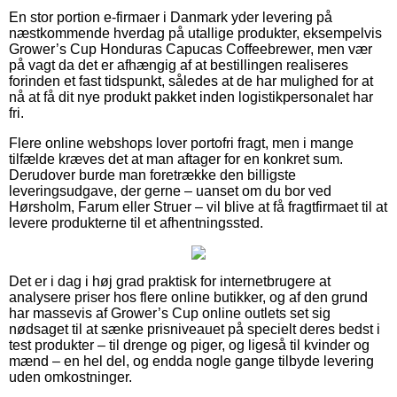
En stor portion e-firmaer i Danmark yder levering på
næstkommende hverdag på utallige produkter, eksempelvis
Grower’s Cup Honduras Capucas Coffeebrewer, men vær
på vagt da det er afhængig af at bestillingen realiseres
forinden et fast tidspunkt, således at de har mulighed for at
nå at få dit nye produkt pakket inden logistikpersonalet har
fri.
Flere online webshops lover portofri fragt, men i mange
tilfælde kræves det at man aftager for en konkret sum.
Derudover burde man foretrække den billigste
leveringsudgave, der gerne – uanset om du bor ved
Hørsholm, Farum eller Struer – vil blive at få fragtfirmaet til at
levere produkterne til et afhentningssted.
Det er i dag i høj grad praktisk for internetbrugere at
analysere priser hos flere online butikker, og af den grund
har massevis af Grower’s Cup online outlets set sig
nødsaget til at sænke prisniveauet på specielt deres bedst i
test produkter – til drenge og piger, og ligeså til kvinder og
mænd – en hel del, og endda nogle gange tilbyde levering
uden omkostninger.