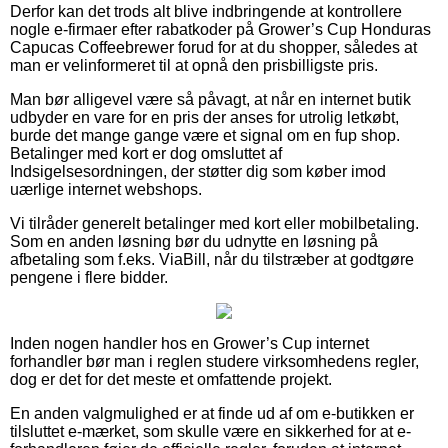
Derfor kan det trods alt blive indbringende at kontrollere
nogle e-firmaer efter rabatkoder på Grower’s Cup Honduras
Capucas Coffeebrewer forud for at du shopper, således at
man er velinformeret til at opnå den prisbilligste pris.
Man bør alligevel være så påvagt, at når en internet butik
udbyder en vare for en pris der anses for utrolig letkøbt,
burde det mange gange være et signal om en fup shop.
Betalinger med kort er dog omsluttet af
Indsigelsesordningen, der støtter dig som køber imod
uærlige internet webshops.
Vi tilråder generelt betalinger med kort eller mobilbetaling.
Som en anden løsning bør du udnytte en løsning på
afbetaling som f.eks. ViaBill, når du tilstræber at godtgøre
pengene i flere bidder.
Inden nogen handler hos en Grower’s Cup internet
forhandler bør man i reglen studere virksomhedens regler,
dog er det for det meste et omfattende projekt.
En anden valgmulighed er at finde ud af om e-butikken er
tilsluttet e-mærket, som skulle være en sikkerhed for at e-