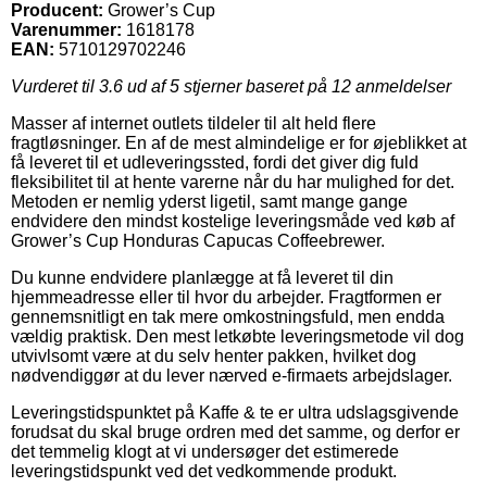
Producent:
Grower’s Cup
Varenummer:
1618178
EAN:
5710129702246
Vurderet til
3.6
ud af 5 stjerner baseret på
12
anmeldelser
Masser af internet outlets tildeler til alt held flere
fragtløsninger. En af de mest almindelige er for øjeblikket at
få leveret til et udleveringssted, fordi det giver dig fuld
fleksibilitet til at hente varerne når du har mulighed for det.
Metoden er nemlig yderst ligetil, samt mange gange
endvidere den mindst kostelige leveringsmåde ved køb af
Grower’s Cup Honduras Capucas Coffeebrewer.
Du kunne endvidere planlægge at få leveret til din
hjemmeadresse eller til hvor du arbejder. Fragtformen er
gennemsnitligt en tak mere omkostningsfuld, men endda
vældig praktisk. Den mest letkøbte leveringsmetode vil dog
utvivlsomt være at du selv henter pakken, hvilket dog
nødvendiggør at du lever nærved e-firmaets arbejdslager.
Leveringstidspunktet på Kaffe & te er ultra udslagsgivende
forudsat du skal bruge ordren med det samme, og derfor er
det temmelig klogt at vi undersøger det estimerede
leveringstidspunkt ved det vedkommende produkt.