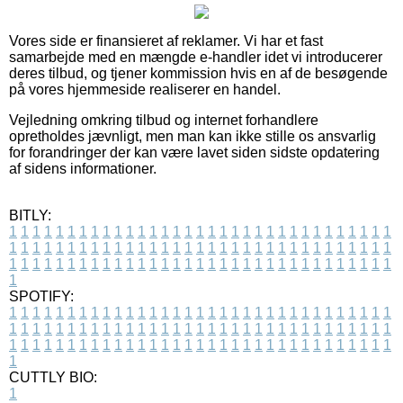
Vores side er finansieret af reklamer. Vi har et fast
samarbejde med en mængde e-handler idet vi introducerer
deres tilbud, og tjener kommission hvis en af de besøgende
på vores hjemmeside realiserer en handel.
Vejledning omkring tilbud og internet forhandlere
opretholdes jævnligt, men man kan ikke stille os ansvarlig
for forandringer der kan være lavet siden sidste opdatering
af sidens informationer.
BITLY:
1
1
1
1
1
1
1
1
1
1
1
1
1
1
1
1
1
1
1
1
1
1
1
1
1
1
1
1
1
1
1
1
1
1
1
1
1
1
1
1
1
1
1
1
1
1
1
1
1
1
1
1
1
1
1
1
1
1
1
1
1
1
1
1
1
1
1
1
1
1
1
1
1
1
1
1
1
1
1
1
1
1
1
1
1
1
1
1
1
1
1
1
1
1
1
1
1
1
1
1
SPOTIFY:
1
1
1
1
1
1
1
1
1
1
1
1
1
1
1
1
1
1
1
1
1
1
1
1
1
1
1
1
1
1
1
1
1
1
1
1
1
1
1
1
1
1
1
1
1
1
1
1
1
1
1
1
1
1
1
1
1
1
1
1
1
1
1
1
1
1
1
1
1
1
1
1
1
1
1
1
1
1
1
1
1
1
1
1
1
1
1
1
1
1
1
1
1
1
1
1
1
1
1
1
CUTTLY BIO:
1