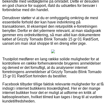
bekendte med vedtægterne på området. Dette er desuden
en god chance for support, ifald du udsættes for besvær i
forbindelse med din handel.
Derudover støtter vi at du er omhyggelig omkring de mest
essentielle forhold der kan have indvirkning på
transaktionen, til eksempel den returpolitik e-forretningen
benytter. Derfor er det ydermere relevant, at man stadigvæk
gemmer ens ordrekvittering, så man altid kan dokumentere
købet af Grizzly Tornado Blink Tornado 15 gr 01 Rød/Sort,
uanset om man skal shoppe til en dreng eller pige.
Trustpilot medfører en lang række solide muligheder for at
kontrollere en række forhenværende brugeres anmeldelser
og derved er det fornuftigt, at du analyserer internet
forretningens anmeldelser af Grizzly Tornado Blink Tornado
15 gr 01 Rød/Sort forinden du bestiller.
Facebook tilbyder tillige faktisk relevante muligheder for at få
indsigt i internet butikkens troværdighed. Her er der mange
internet butikker hvor det er muligt at udforme en kritik af
købsoplevelsen, hvilket tilmed kan tages i brug til at vurdere
kundetilfredsheden.