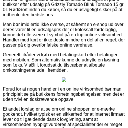
butikker efter udsalg på Grizzly Tornado Blink Tornado 15 gr
01 Rød/Sort inden du køber, så du er usvigeligt sikker på at
indhente den bedste pris.
Man bør imidlertid ikke overse, at såfremt en e-shop udlover
deres varer til en udsalgspris der er kolossalt fordelagtig,
kunne det ofte være et symbol på en fup online virksomhed.
Handler med kort er ikke desto mindre en del af en regel, der
passer på dig overfor falske online varehuse.
Generelt tilråder vi køb med betalingskort eller betalinger
med mobilen. Som alternativ kunne du udnytte en løsning
som f.eks. ViaBill, forudsat du tilstræber at afbetale
omkostningerne ude i fremtiden.
Forud for at nogen handler i en online virksomhed bør man
principielt se på butikkens forretningsbetingelser, men det er
uden tvivl en tidskrævende opgave.
Et andet forslag er at se om online shoppen er e-mærke
godkendt, hvilket typisk er en sikkerhed for at internet firmaet
lever op til gældende dansk lovgivning, samt at
virksomheden hyppigt vurderes af specialister der er meget