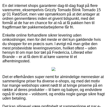
En del internet shops garanterer dag-til-dag fragt på flere
varenumre, eksempelvis Grizzly Tornado Blink Tornado 15
gr 01 Rød/Sort, men vær opmærksom på at det antager at
ordren gennemføres inden et givent tidspunkt, med det
formål at de har en chance for at nå at få pakken hen til
fragtfirmaet før pakkemedarbejderne får fri.
Enkelte online forhandlere sikrer levering uden
omkostninger, men for det meste er det kun gældende hvis
du shopper for en præcis sum. I øvrigt må man gribe den
mest prisbevidste leveringsversion, hvilket oftest – uden
hensyn til om man bor tæt på Fredericia, Lillerød eller
Brande – er at få dem til at køre varerne til et
afhentningssted.
Det er efterhånden super nemt for almindelige mennesker at
sammenligne priser fra diverse e-shops, og med det motiv
har mange webshops været nødt til at tvinge priserne på en
række af deres produkter – til børn og babyer, og endvidere
også til voksne – voldsomt, og endda nogle gange sikre fragt
uden betaling.
Det kan alligevel være profitabelt at sammenligne et par e-