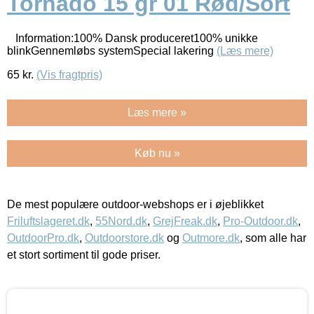
Tornado 15 gr 01 Rød/Sort
Information:100% Dansk produceret100% unikke
blinkGennemløbs systemSpecial lakering
(Læs mere)
65
kr.
(Vis fragtpris)
Læs mere »
Køb nu »
De mest populære outdoor-webshops er i øjeblikket
Friluftslageret.dk
,
55Nord.dk
,
GrejFreak.dk
,
Pro-Outdoor.dk
,
OutdoorPro.dk
,
Outdoorstore.dk
og
Outmore.dk
, som alle har
et stort sortiment til gode priser.