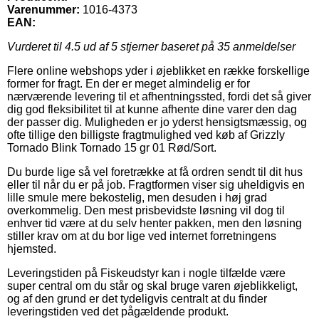
Varenummer:
1016-4373
EAN:
Vurderet til
4.5
ud af 5 stjerner baseret på
35
anmeldelser
Flere online webshops yder i øjeblikket en række forskellige
former for fragt. En der er meget almindelig er for
nærværende levering til et afhentningssted, fordi det så giver
dig god fleksibilitet til at kunne afhente dine varer den dag
der passer dig. Muligheden er jo yderst hensigtsmæssig, og
ofte tillige den billigste fragtmulighed ved køb af Grizzly
Tornado Blink Tornado 15 gr 01 Rød/Sort.
Du burde lige så vel foretrække at få ordren sendt til dit hus
eller til når du er på job. Fragtformen viser sig uheldigvis en
lille smule mere bekostelig, men desuden i høj grad
overkommelig. Den mest prisbevidste løsning vil dog til
enhver tid være at du selv henter pakken, men den løsning
stiller krav om at du bor lige ved internet forretningens
hjemsted.
Leveringstiden på Fiskeudstyr kan i nogle tilfælde være
super central om du står og skal bruge varen øjeblikkeligt,
og af den grund er det tydeligvis centralt at du finder
leveringstiden ved det pågældende produkt.