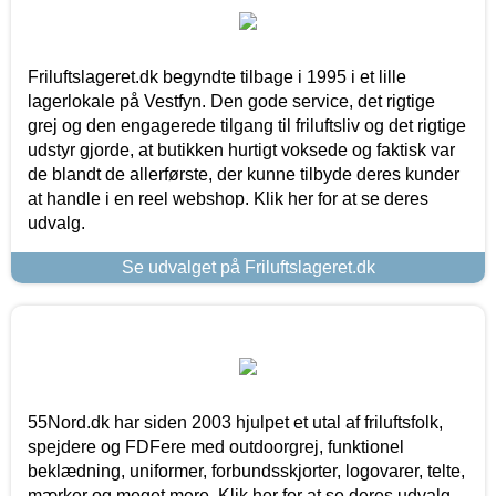
Friluftslageret.dk begyndte tilbage i 1995 i et lille
lagerlokale på Vestfyn. Den gode service, det rigtige
grej og den engagerede tilgang til friluftsliv og det rigtige
udstyr gjorde, at butikken hurtigt voksede og faktisk var
de blandt de allerførste, der kunne tilbyde deres kunder
at handle i en reel webshop. Klik her for at se deres
udvalg.
Se udvalget på Friluftslageret.dk
55Nord.dk har siden 2003 hjulpet et utal af friluftsfolk,
spejdere og FDFere med outdoorgrej, funktionel
beklædning, uniformer, forbundsskjorter, logovarer, telte,
mærker og meget mere. Klik her for at se deres udvalg.