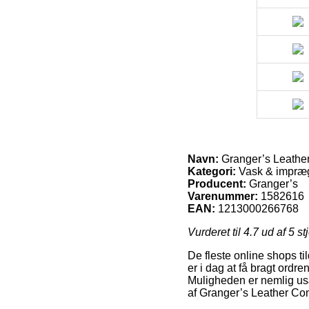
Navn:
Granger’s Leather
Kategori:
Vask & impræg
Producent:
Granger’s
Varenummer:
1582616
EAN:
1213000266768
Vurderet til
4.7
ud af 5 st
De fleste online shops t
er i dag at få bragt ordr
Muligheden er nemlig usæ
af Granger’s Leather Con