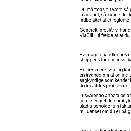
Du må trods alt være så p
favorabel, så kunne det t
indbefattet af et reglem
Generelt foreslår vi hand
ViaBill, i tilfælde af at
Før nogen handler hos en
shoppens forretningsvilk
En nemmere løsning kan d
en tryghed om at online 
sagkyndige som kender be
du forvoldes problemer i
Tilsvarende anbefales d
for eksempel den ombytni
stadig beholder sin faktu
ml, uanset om du er på g
Trustpilot fremskaffer ult