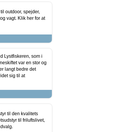
il outdoor, spejder,
 og vagt. Klik her for at
d Lystfiskeren, som i
neskiftet var en stor og
r langt bedre det
et sig til at
r til den kvalitets
dstyr til friluftslivet,
udvalg.