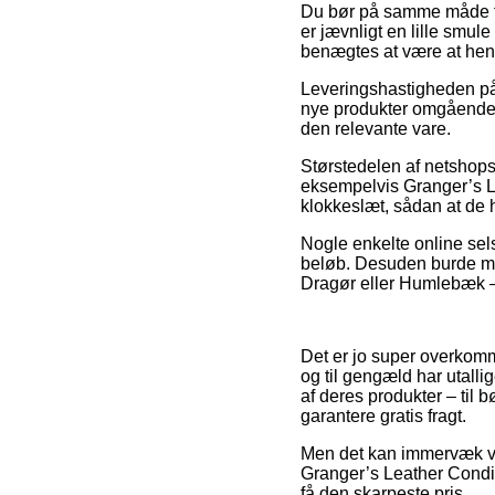
Du bør på samme måde fors
er jævnligt en lille smul
benægtes at være at hent
Leveringshastigheden på 
nye produkter omgående, 
den relevante vare.
Størstedelen af netshops
eksempelvis Granger’s Le
klokkeslæt, sådan at de h
Nogle enkelte online sels
beløb. Desuden burde man
Dragør eller Humlebæk – vi
Det er jo super overkomme
og til gengæld har utal
af deres produkter – til 
garantere gratis fragt.
Men det kan immervæk vise
Granger’s Leather Condit
få den skarpeste pris.