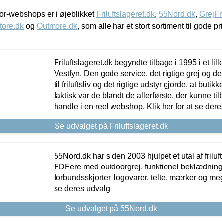
r-webshops er i øjeblikket
Friluftslageret.dk
,
55Nord.dk
,
GrejFr
tore.dk
og
Outmore.dk
, som alle har et stort sortiment til gode pr
Friluftslageret.dk begyndte tilbage i 1995 i et lil
Vestfyn. Den gode service, det rigtige grej og 
til friluftsliv og det rigtige udstyr gjorde, at buti
faktisk var de blandt de allerførste, der kunne ti
handle i en reel webshop. Klik her for at se dere
Se udvalget på Friluftslageret.dk
55Nord.dk har siden 2003 hjulpet et utal af friluf
FDFere med outdoorgrej, funktionel beklædning,
forbundsskjorter, logovarer, telte, mærker og meg
se deres udvalg.
Se udvalget på 55Nord.dk