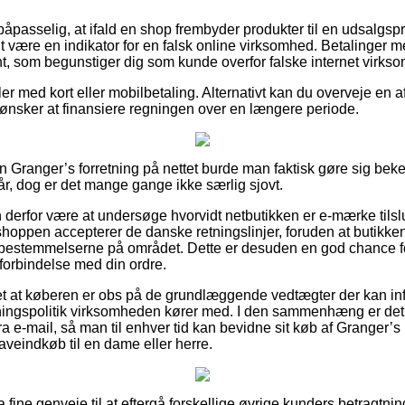
åpasselig, at ifald en shop frembyder produkter til en udsalgspri
it være en indikator for en falsk online virksomhed. Betalinger me
ent, som begunstiger dig som kunde overfor falske internet virks
ler med kort eller mobilbetaling. Alternativt kan du overveje en 
 du ønsker at finansiere regningen over en længere periode.
 Granger’s forretning på nettet burde man faktisk gøre sig bek
år, dog er det mange gange ikke særlig sjovt.
erfor være at undersøge hvorvidt netbutikken er e-mærke tilslu
shoppen accepterer de danske retningslinjer, foruden at butikke
stemmelserne på området. Dette er desuden en god chance for a
 forbindelse med din ordre.
et at køberen er obs på de grundlæggende vedtægter der kan in
ngspolitik virksomheden kører med. I den sammenhæng er det i 
ra e-mail, så man til enhver tid kan bevidne sit køb af Granger’s
aveindkøb til en dame eller herre.
ra fine genveje til at eftergå forskellige øvrige kunders betragtning