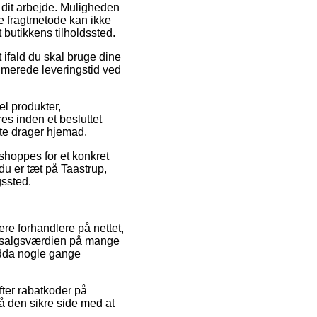
å dit arbejde. Muligheden
te fragtmetode kan ikke
butikkens tilholdssted.
 ifald du skal bruge dine
timerede leveringstid ved
el produkter,
s inden et besluttet
tte drager hjemad.
 shoppes for et konkret
du er tæt på Taastrup,
gssted.
re forhandlere på nettet,
se salgsværdien på mange
endda nogle gange
fter rabatkoder på
å den sikre side med at