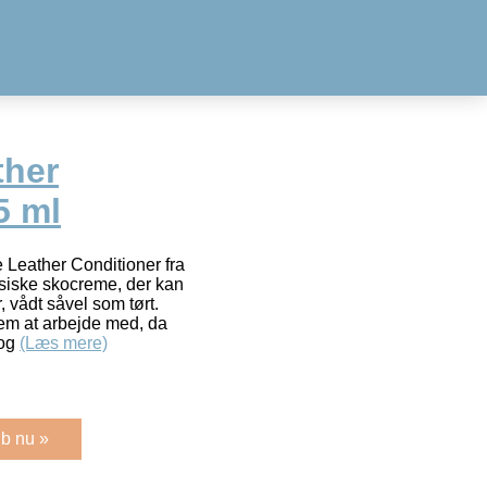
ther
5 ml
 Leather Conditioner fra
siske skocreme, der kan
r, vådt såvel som tørt.
m at arbejde med, da
 og
(Læs mere)
b nu »