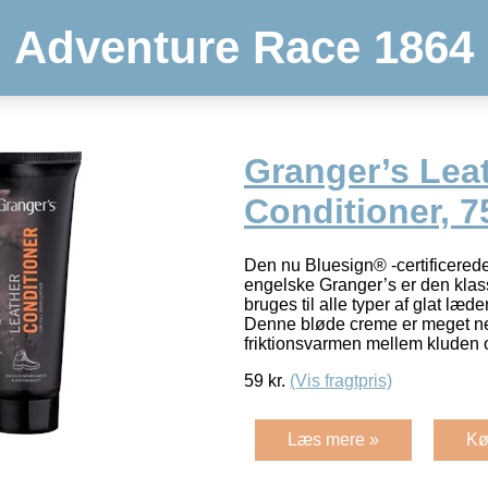
Adventure Race 1864
Granger’s Lea
Conditioner, 7
Den nu Bluesign® -certificerede
engelske Granger’s er den klas
bruges til alle typer af glat læde
Denne bløde creme er meget ne
friktionsvarmen mellem kluden
59
kr.
(Vis fragtpris)
Læs mere »
Kø