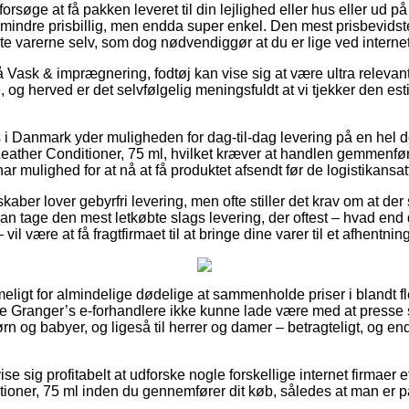
øge at få pakken leveret til din lejlighed eller hus eller ud p
e mindre prisbillig, men endda super enkel. Den mest prisbevids
e varerne selv, som dog nødvendiggør at du er lige ved internet 
Vask & imprægnering, fodtøj kan vise sig at være ultra relevant
og herved er det selvfølgelig meningsfuldt at vi tjekker den es
 i Danmark yder muligheden for dag-til-dag levering på en hel d
ather Conditioner, 75 ml, hvilket kræver at handlen gemmenføre
ar mulighed for at nå at få produktet afsendt før de logistikansa
kaber lover gebyrfri levering, men ofte stiller det krav om at der
 tage den mest letkøbte slags levering, der oftest – hvad end 
l være at få fragtfirmaet til at bringe dine varer til et afhentnin
ligt for almindelige dødelige at sammenholde priser i blandt fle
lige Granger’s e-forhandlere ikke kunne lade være med at pres
børn og babyer, og ligeså til herrer og damer – betragteligt, og 
 sig profitabelt at udforske nogle forskellige internet firmaer e
ioner, 75 ml inden du gennemfører dit køb, således at man er p