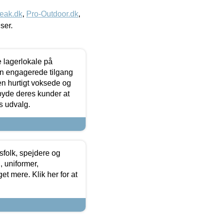
eak.dk
,
Pro-Outdoor.dk
,
iser.
le lagerlokale på
den engagerede tilgang
kken hurtigt voksede og
lbyde deres kunder at
s udvalg.
tsfolk, spejdere og
 uniformer,
et mere. Klik her for at