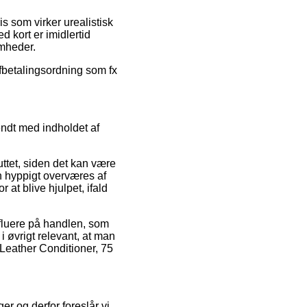
s som virker urealistisk
d kort er imidlertid
omheder.
afbetalingsordning som fx
endt med indholdet af
ttet, siden det kan være
n hyppigt overværes af
t blive hjulpet, ifald
fluere på handlen, som
øvrigt relevant, at man
 Leather Conditioner, 75
er og derfor foreslår vi,