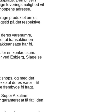
jdsplads. Den bliver i
ige leveringsmulighed vil
-shoppens adresse.
bruge produktet om et
gstid på det respektive
f deres varenumre,
er at transaktionen
akkeansatte har fri.
s for en konkret sum.
er ved Esbjerg, Slagelse
et shops, og med det
ke af deres varer – til
 frembyde fri fragt.
P Super Alkaline
aranteret at få fat i den