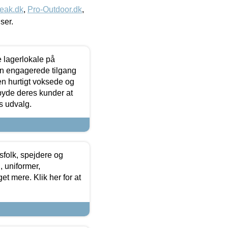
eak.dk
,
Pro-Outdoor.dk
,
iser.
le lagerlokale på
den engagerede tilgang
kken hurtigt voksede og
lbyde deres kunder at
s udvalg.
tsfolk, spejdere og
 uniformer,
et mere. Klik her for at