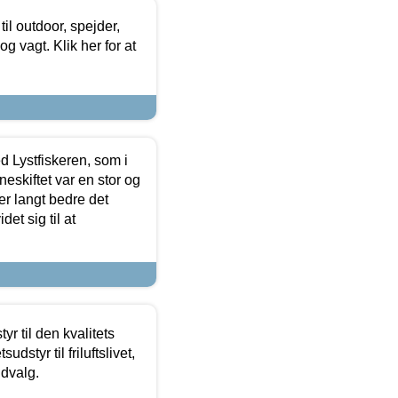
il outdoor, spejder,
 og vagt. Klik her for at
d Lystfiskeren, som i
neskiftet var en stor og
r langt bedre det
et sig til at
r til den kvalitets
dstyr til friluftslivet,
udvalg.