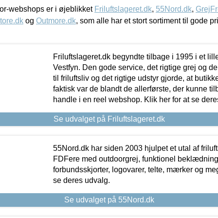
r-webshops er i øjeblikket
Friluftslageret.dk
,
55Nord.dk
,
GrejFr
tore.dk
og
Outmore.dk
, som alle har et stort sortiment til gode pr
Friluftslageret.dk begyndte tilbage i 1995 i et lil
Vestfyn. Den gode service, det rigtige grej og 
til friluftsliv og det rigtige udstyr gjorde, at buti
faktisk var de blandt de allerførste, der kunne ti
handle i en reel webshop. Klik her for at se dere
Se udvalget på Friluftslageret.dk
55Nord.dk har siden 2003 hjulpet et utal af friluf
FDFere med outdoorgrej, funktionel beklædning,
forbundsskjorter, logovarer, telte, mærker og meg
se deres udvalg.
Se udvalget på 55Nord.dk