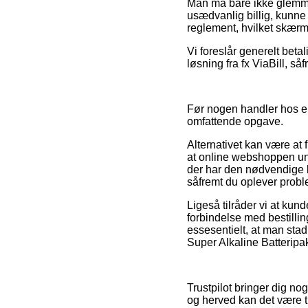
Man må bare ikke glemme, 
usædvanlig billig, kunne 
reglement, hvilket skærm
Vi foreslår generelt beta
løsning fra fx ViaBill, s
Før nogen handler hos en
omfattende opgave.
Alternativet kan være at 
at online webshoppen und
der har den nødvendige 
såfremt du oplever probl
Ligeså tilråder vi at ku
forbindelse med bestilli
essesentielt, at man stad
Super Alkaline Batteripak
Trustpilot bringer dig n
og herved kan det være t