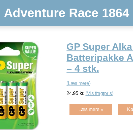
Adventure Race 1864
GP Super Alka
Batteripakke 
– 4 stk.
(Læs mere)
24.95
kr.
(Vis fragtpris)
Læs mere »
Kø