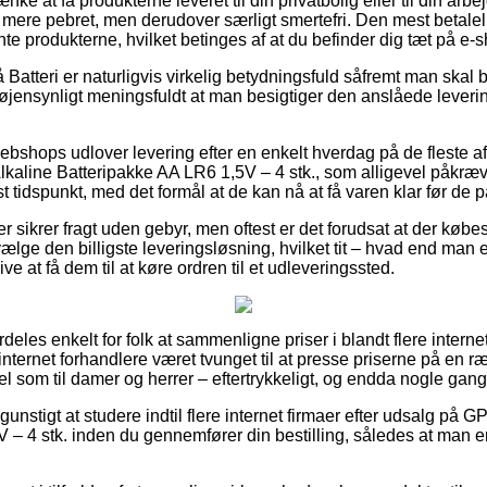
e at få produkterne leveret til din privatbolig eller til din arbe
mere pebret, men derudover særligt smertefri. Den mest betalel
nte produkterne, hvilket betinges af at du befinder dig tæt på e
Batteri er naturligvis virkelig betydningsfuld såfremt man skal 
 øjensynligt meningsfuldt at man besigtiger den anslåede leverin
ebshops udlover levering efter en enkelt hverdag på de fleste a
aline Batteripakke AA LR6 1,5V – 4 stk., som alligevel påkræv
 tidspunkt, med det formål at de kan nå at få varen klar før de p
er sikrer fragt uden gebyr, men oftest er det forudsat at der købe
ælge den billigste leveringsløsning, hvilket tit – hvad end man 
ive at få dem til at køre ordren til et udleveringssted.
deles enkelt for folk at sammenligne priser i blandt flere intern
nternet forhandlere været tvunget til at presse priserne på en ræk
el som til damer og herrer – eftertrykkeligt, og endda nogle gange
nstigt at studere indtil flere internet firmaer efter udsalg på G
– 4 stk. inden du gennemfører din bestilling, således at man er g