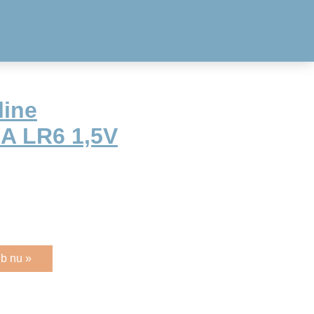
line
AA LR6 1,5V
b nu »