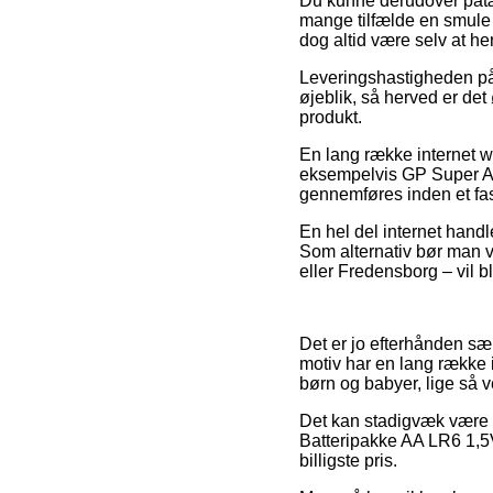
Du kunne derudover påtænk
mange tilfælde en smule 
dog altid være selv at he
Leveringshastigheden på 
øjeblik, så herved er det
produkt.
En lang række internet w
eksempelvis GP Super Alk
gennemføres inden et fast
En hel del internet handl
Som alternativ bør man v
eller Fredensborg – vil bl
Det er jo efterhånden sær
motiv har en lang række i
børn og babyer, lige så v
Det kan stadigvæk være gu
Batteripakke AA LR6 1,5V 
billigste pris.