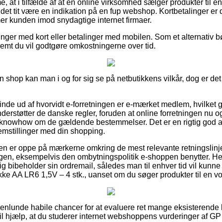
at i tilfælde af at en online virksomhed sælger produkter til e
det tit være en indikation på en fup webshop. Kortbetalinger er d
er kunden imod snydagtige internet firmaer.
linger med kort eller betalinger med mobilen. Som et alternativ b
åfremt du vil godtgøre omkostningerne over tid.
 shop kan man i og for sig se på netbutikkens vilkår, dog er de
finde ud af hvorvidt e-forretningen er e-mærket medlem, hvilket 
erstøtter de danske regler, foruden at online forretningen nu og
knowhow om de gældende bestemmelser. Det er en rigtig god anl
emstillinger med din shopping.
nden er oppe på mærkerne omkring de mest relevante retningslin
ngen, eksempelvis den ombytningspolitik e-shoppen benytter. He
ig bibeholder sin ordremail, således man til enhver tid vil kunn
ke AA LR6 1,5V – 4 stk., uanset om du søger produkter til en vo
ogenlunde habile chancer for at evaluere ret mange eksisteren
il hjælp, at du studerer internet webshoppens vurderinger af GP