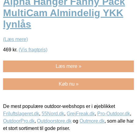
Alpha Hanger Fanny Pack
MultiCam Almindelig YKK
lynlås
(Læs mere)
469
kr.
(Vis fragtpris)
Læs mere »
Køb nu »
De mest populære outdoor-webshops er i øjeblikket
Friluftslageret.dk
,
55Nord.dk
,
GrejFreak.dk
,
Pro-Outdoor.dk
,
OutdoorPro.dk
,
Outdoorstore.dk
og
Outmore.dk
, som alle har
et stort sortiment til gode priser.