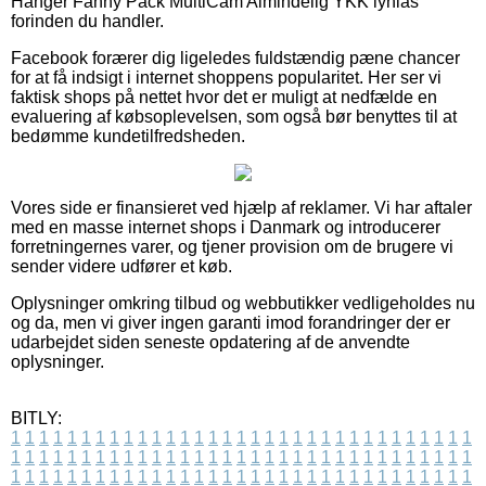
Hanger Fanny Pack MultiCam Almindelig YKK lynlås
forinden du handler.
Facebook forærer dig ligeledes fuldstændig pæne chancer
for at få indsigt i internet shoppens popularitet. Her ser vi
faktisk shops på nettet hvor det er muligt at nedfælde en
evaluering af købsoplevelsen, som også bør benyttes til at
bedømme kundetilfredsheden.
Vores side er finansieret ved hjælp af reklamer. Vi har aftaler
med en masse internet shops i Danmark og introducerer
forretningernes varer, og tjener provision om de brugere vi
sender videre udfører et køb.
Oplysninger omkring tilbud og webbutikker vedligeholdes nu
og da, men vi giver ingen garanti imod forandringer der er
udarbejdet siden seneste opdatering af de anvendte
oplysninger.
BITLY:
1
1
1
1
1
1
1
1
1
1
1
1
1
1
1
1
1
1
1
1
1
1
1
1
1
1
1
1
1
1
1
1
1
1
1
1
1
1
1
1
1
1
1
1
1
1
1
1
1
1
1
1
1
1
1
1
1
1
1
1
1
1
1
1
1
1
1
1
1
1
1
1
1
1
1
1
1
1
1
1
1
1
1
1
1
1
1
1
1
1
1
1
1
1
1
1
1
1
1