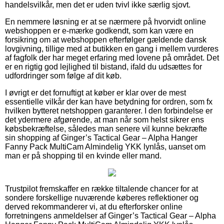
handelsvilkår, men det er uden tvivl ikke særlig sjovt.
En nemmere løsning er at se nærmere på hvorvidt online
webshoppen er e-mærke godkendt, som kan være en
forsikring om at webshoppen efterfølger gældende dansk
lovgivning, tillige med at butikken en gang i mellem vurderes
af fagfolk der har meget erfaring med lovene på området. Det
er en rigtig god lejlighed til bistand, ifald du udsættes for
udfordringer som følge af dit køb.
I øvrigt er det fornuftigt at køber er klar over de mest
essentielle vilkår der kan have betydning for ordren, som fx
hvilken bytteret netshoppen garanterer. I den forbindelse er
det ydermere afgørende, at man når som helst sikrer ens
købsbekræftelse, således man senere vil kunne bekræfte
sin shopping af Ginger’s Tactical Gear – Alpha Hanger
Fanny Pack MultiCam Almindelig YKK lynlås, uanset om
man er på shopping til en kvinde eller mand.
Trustpilot fremskaffer en række tiltalende chancer for at
sondere forskellige nuværende køberes reflektioner og
derved rekommanderer vi, at du efterforsker online
forretningens anmeldelser af Ginger’s Tactical Gear – Alpha