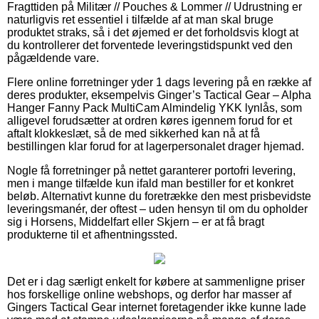
Fragttiden på Militær // Pouches & Lommer // Udrustning er
naturligvis ret essentiel i tilfælde af at man skal bruge
produktet straks, så i det øjemed er det forholdsvis klogt at
du kontrollerer det forventede leveringstidspunkt ved den
pågældende vare.
Flere online forretninger yder 1 dags levering på en række af
deres produkter, eksempelvis Ginger’s Tactical Gear – Alpha
Hanger Fanny Pack MultiCam Almindelig YKK lynlås, som
alligevel forudsætter at ordren køres igennem forud for et
aftalt klokkeslæt, så de med sikkerhed kan nå at få
bestillingen klar forud for at lagerpersonalet drager hjemad.
Nogle få forretninger på nettet garanterer portofri levering,
men i mange tilfælde kun ifald man bestiller for et konkret
beløb. Alternativt kunne du foretrække den mest prisbevidste
leveringsmanér, der oftest – uden hensyn til om du opholder
sig i Horsens, Middelfart eller Skjern – er at få bragt
produkterne til et afhentningssted.
Det er i dag særligt enkelt for købere at sammenligne priser
hos forskellige online webshops, og derfor har masser af
Gingers Tactical Gear internet foretagender ikke kunne lade