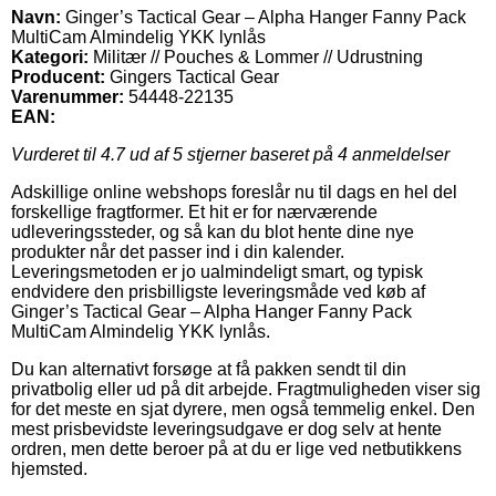
Navn:
Ginger’s Tactical Gear – Alpha Hanger Fanny Pack
MultiCam Almindelig YKK lynlås
Kategori:
Militær // Pouches & Lommer // Udrustning
Producent:
Gingers Tactical Gear
Varenummer:
54448-22135
EAN:
Vurderet til
4.7
ud af 5 stjerner baseret på
4
anmeldelser
Adskillige online webshops foreslår nu til dags en hel del
forskellige fragtformer. Et hit er for nærværende
udleveringssteder, og så kan du blot hente dine nye
produkter når det passer ind i din kalender.
Leveringsmetoden er jo ualmindeligt smart, og typisk
endvidere den prisbilligste leveringsmåde ved køb af
Ginger’s Tactical Gear – Alpha Hanger Fanny Pack
MultiCam Almindelig YKK lynlås.
Du kan alternativt forsøge at få pakken sendt til din
privatbolig eller ud på dit arbejde. Fragtmuligheden viser sig
for det meste en sjat dyrere, men også temmelig enkel. Den
mest prisbevidste leveringsudgave er dog selv at hente
ordren, men dette beroer på at du er lige ved netbutikkens
hjemsted.