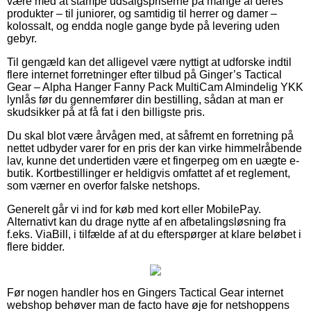
være med at stampe udsalgspriserne på mange af deres
produkter – til juniorer, og samtidig til herrer og damer –
kolossalt, og endda nogle gange byde på levering uden
gebyr.
Til gengæld kan det alligevel være nyttigt at udforske indtil
flere internet forretninger efter tilbud på Ginger’s Tactical
Gear – Alpha Hanger Fanny Pack MultiCam Almindelig YKK
lynlås før du gennemfører din bestilling, sådan at man er
skudsikker på at få fat i den billigste pris.
Du skal blot være årvågen med, at såfremt en forretning på
nettet udbyder varer for en pris der kan virke himmelråbende
lav, kunne det undertiden være et fingerpeg om en uægte e-
butik. Kortbestillinger er heldigvis omfattet af et reglement,
som værner en overfor falske netshops.
Generelt går vi ind for køb med kort eller MobilePay.
Alternativt kan du drage nytte af en afbetalingsløsning fra
f.eks. ViaBill, i tilfælde af at du efterspørger at klare beløbet i
flere bidder.
Før nogen handler hos en Gingers Tactical Gear internet
webshop behøver man de facto have øje for netshoppens