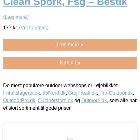
Clean Spork, Fsg – Bestik
(Læs mere)
177
kr.
(Vis fragtpris)
Læs mere »
Køb nu »
De mest populære outdoor-webshops er i øjeblikket
Friluftslageret.dk
,
55Nord.dk
,
GrejFreak.dk
,
Pro-Outdoor.dk
,
OutdoorPro.dk
,
Outdoorstore.dk
og
Outmore.dk
, som alle har
et stort sortiment til gode priser.