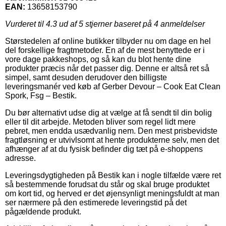
EAN:
13658153790
Vurderet til
4.3
ud af 5 stjerner baseret på
4
anmeldelser
Størstedelen af online butikker tilbyder nu om dage en hel
del forskellige fragtmetoder. En af de mest benyttede er i
vore dage pakkeshops, og så kan du blot hente dine
produkter præcis når det passer dig. Denne er altså ret så
simpel, samt desuden derudover den billigste
leveringsmanér ved køb af Gerber Devour – Cook Eat Clean
Spork, Fsg – Bestik.
Du bør alternativt udse dig at vælge at få sendt til din bolig
eller til dit arbejde. Metoden bliver som regel lidt mere
pebret, men endda usædvanlig nem. Den mest prisbevidste
fragtløsning er utvivlsomt at hente produkterne selv, men det
afhænger af at du fysisk befinder dig tæt på e-shoppens
adresse.
Leveringsdygtigheden på Bestik kan i nogle tilfælde være ret
så bestemmende forudsat du står og skal bruge produktet
om kort tid, og herved er det øjensynligt meningsfuldt at man
ser nærmere på den estimerede leveringstid på det
pågældende produkt.