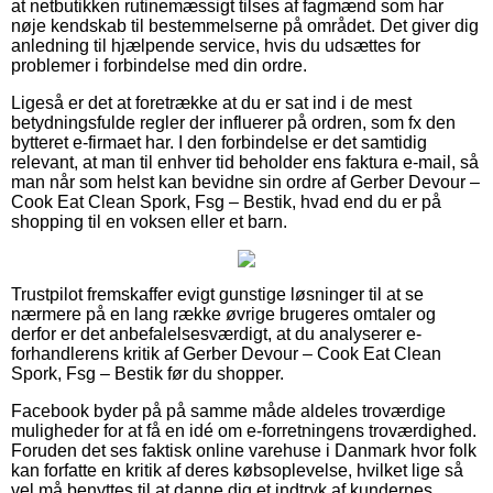
at netbutikken rutinemæssigt tilses af fagmænd som har
nøje kendskab til bestemmelserne på området. Det giver dig
anledning til hjælpende service, hvis du udsættes for
problemer i forbindelse med din ordre.
Ligeså er det at foretrække at du er sat ind i de mest
betydningsfulde regler der influerer på ordren, som fx den
bytteret e-firmaet har. I den forbindelse er det samtidig
relevant, at man til enhver tid beholder ens faktura e-mail, så
man når som helst kan bevidne sin ordre af Gerber Devour –
Cook Eat Clean Spork, Fsg – Bestik, hvad end du er på
shopping til en voksen eller et barn.
Trustpilot fremskaffer evigt gunstige løsninger til at se
nærmere på en lang række øvrige brugeres omtaler og
derfor er det anbefalelsesværdigt, at du analyserer e-
forhandlerens kritik af Gerber Devour – Cook Eat Clean
Spork, Fsg – Bestik før du shopper.
Facebook byder på på samme måde aldeles troværdige
muligheder for at få en idé om e-forretningens troværdighed.
Foruden det ses faktisk online varehuse i Danmark hvor folk
kan forfatte en kritik af deres købsoplevelse, hvilket lige så
vel må benyttes til at danne dig et indtryk af kundernes