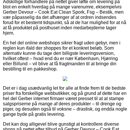
Adskillige forhandlere på nettet giver løfte om levering på
blot en enkelt hverdag på mange varenumre, eksempelvis
Gerber Devour – Cook Eat Clean Spork, Fsg – Bestik, men
vær påpasselig da det afhænger af at ordren indsendes
forud for et bestemt tidspunkt, så at de har mulighed for at nå
at få produktet på posthuset inden medarbejderne tager
hjem.
En hel del online webshops sikrer fragt uden gebyr, men i
reglen kun ifald der shoppes for et konkret beløb. Som
alternativ kunne du tage den billigste leveringsversion,
hvilket oftest – hvad end du er nær København, Hjørring
eller Billund – vil blive at få fragtmanden til at bringe din
bestilling til en pakkeshop.
Det er i dag usædvanlig let for alle at finde frem til de bedste
priser fra forskellige webbutikker, og på grund af dette har en
hel del Gerber internet firmaer været presset til at at stampe
salgspriserne på mange af deres produkter – til drenge og
piger, og desuden også til voksne – drastisk, og endda nogle
gange byde på gratis levering.
Det kan dog alligevel blive gunstigt at kontrollere diverse
shops på nettet efter tilbud på Gerber Devour – Cook Eat