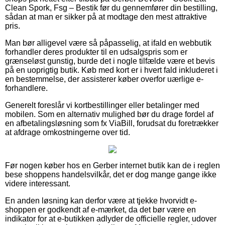
Clean Spork, Fsg – Bestik før du gennemfører din bestilling,
sådan at man er sikker på at modtage den mest attraktive
pris.
Man bør alligevel være så påpasselig, at ifald en webbutik
forhandler deres produkter til en udsalgspris som er
grænseløst gunstig, burde det i nogle tilfælde være et bevis
på en uoprigtig butik. Køb med kort er i hvert fald inkluderet i
en bestemmelse, der assisterer køber overfor uærlige e-
forhandlere.
Generelt foreslår vi kortbestillinger eller betalinger med
mobilen. Som en alternativ mulighed bør du drage fordel af
en afbetalingsløsning som fx ViaBill, forudsat du foretrækker
at afdrage omkostningerne over tid.
Før nogen køber hos en Gerber internet butik kan de i reglen
bese shoppens handelsvilkår, det er dog mange gange ikke
videre interessant.
En anden løsning kan derfor være at tjekke hvorvidt e-
shoppen er godkendt af e-mærket, da det bør være en
indikator for at e-butikken adlyder de officielle regler, udover