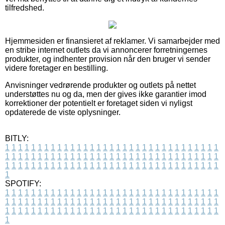
tilfredshed.
Hjemmesiden er finansieret af reklamer. Vi samarbejder med
en stribe internet outlets da vi annoncerer forretningernes
produkter, og indhenter provision når den bruger vi sender
videre foretager en bestilling.
Anvisninger vedrørende produkter og outlets på nettet
understøttes nu og da, men der gives ikke garantier imod
korrektioner der potentielt er foretaget siden vi nyligst
opdaterede de viste oplysninger.
BITLY:
1
1
1
1
1
1
1
1
1
1
1
1
1
1
1
1
1
1
1
1
1
1
1
1
1
1
1
1
1
1
1
1
1
1
1
1
1
1
1
1
1
1
1
1
1
1
1
1
1
1
1
1
1
1
1
1
1
1
1
1
1
1
1
1
1
1
1
1
1
1
1
1
1
1
1
1
1
1
1
1
1
1
1
1
1
1
1
1
1
1
1
1
1
1
1
1
1
1
1
1
SPOTIFY:
1
1
1
1
1
1
1
1
1
1
1
1
1
1
1
1
1
1
1
1
1
1
1
1
1
1
1
1
1
1
1
1
1
1
1
1
1
1
1
1
1
1
1
1
1
1
1
1
1
1
1
1
1
1
1
1
1
1
1
1
1
1
1
1
1
1
1
1
1
1
1
1
1
1
1
1
1
1
1
1
1
1
1
1
1
1
1
1
1
1
1
1
1
1
1
1
1
1
1
1