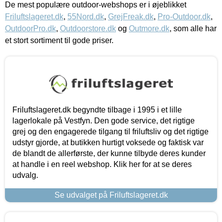
De mest populære outdoor-webshops er i øjeblikket
Friluftslageret.dk
,
55Nord.dk
,
GrejFreak.dk
,
Pro-Outdoor.dk
,
OutdoorPro.dk
,
Outdoorstore.dk
og
Outmore.dk
, som alle har
et stort sortiment til gode priser.
Friluftslageret.dk begyndte tilbage i 1995 i et lille
lagerlokale på Vestfyn. Den gode service, det rigtige
grej og den engagerede tilgang til friluftsliv og det rigtige
udstyr gjorde, at butikken hurtigt voksede og faktisk var
de blandt de allerførste, der kunne tilbyde deres kunder
at handle i en reel webshop. Klik her for at se deres
udvalg.
Se udvalget på Friluftslageret.dk