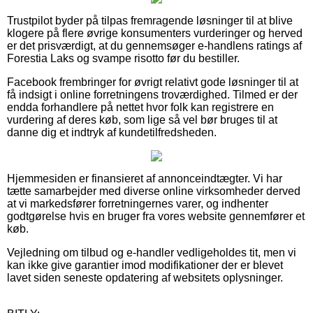
Trustpilot byder på tilpas fremragende løsninger til at blive
klogere på flere øvrige konsumenters vurderinger og herved
er det prisværdigt, at du gennemsøger e-handlens ratings af
Forestia Laks og svampe risotto før du bestiller.
Facebook frembringer for øvrigt relativt gode løsninger til at
få indsigt i online forretningens troværdighed. Tilmed er der
endda forhandlere på nettet hvor folk kan registrere en
vurdering af deres køb, som lige så vel bør bruges til at
danne dig et indtryk af kundetilfredsheden.
Hjemmesiden er finansieret af annonceindtægter. Vi har
tætte samarbejder med diverse online virksomheder derved
at vi markedsfører forretningernes varer, og indhenter
godtgørelse hvis en bruger fra vores website gennemfører et
køb.
Vejledning om tilbud og e-handler vedligeholdes tit, men vi
kan ikke give garantier imod modifikationer der er blevet
lavet siden seneste opdatering af websitets oplysninger.