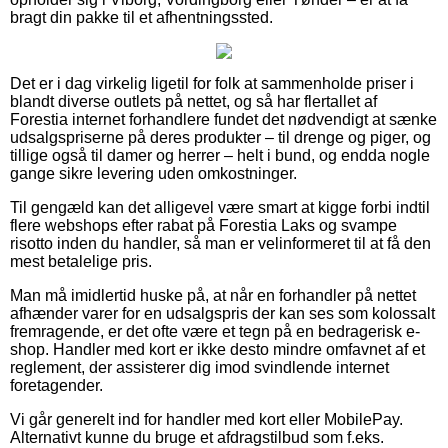
bragt din pakke til et afhentningssted.
Det er i dag virkelig ligetil for folk at sammenholde priser i
blandt diverse outlets på nettet, og så har flertallet af
Forestia internet forhandlere fundet det nødvendigt at sænke
udsalgspriserne på deres produkter – til drenge og piger, og
tillige også til damer og herrer – helt i bund, og endda nogle
gange sikre levering uden omkostninger.
Til gengæld kan det alligevel være smart at kigge forbi indtil
flere webshops efter rabat på Forestia Laks og svampe
risotto inden du handler, så man er velinformeret til at få den
mest betalelige pris.
Man må imidlertid huske på, at når en forhandler på nettet
afhænder varer for en udsalgspris der kan ses som kolossalt
fremragende, er det ofte være et tegn på en bedragerisk e-
shop. Handler med kort er ikke desto mindre omfavnet af et
reglement, der assisterer dig imod svindlende internet
foretagender.
Vi går generelt ind for handler med kort eller MobilePay.
Alternativt kunne du bruge et afdragstilbud som f.eks.