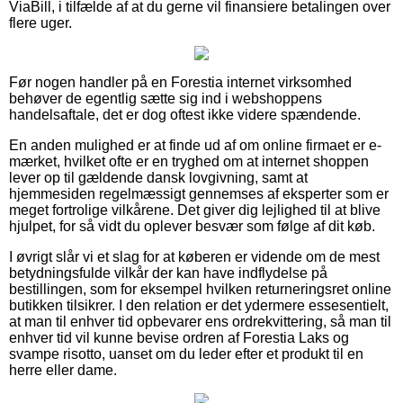
ViaBill, i tilfælde af at du gerne vil finansiere betalingen over
flere uger.
Før nogen handler på en Forestia internet virksomhed
behøver de egentlig sætte sig ind i webshoppens
handelsaftale, det er dog oftest ikke videre spændende.
En anden mulighed er at finde ud af om online firmaet er e-
mærket, hvilket ofte er en tryghed om at internet shoppen
lever op til gældende dansk lovgivning, samt at
hjemmesiden regelmæssigt gennemses af eksperter som er
meget fortrolige vilkårene. Det giver dig lejlighed til at blive
hjulpet, for så vidt du oplever besvær som følge af dit køb.
I øvrigt slår vi et slag for at køberen er vidende om de mest
betydningsfulde vilkår der kan have indflydelse på
bestillingen, som for eksempel hvilken returneringsret online
butikken tilsikrer. I den relation er det ydermere essesentielt,
at man til enhver tid opbevarer ens ordrekvittering, så man til
enhver tid vil kunne bevise ordren af Forestia Laks og
svampe risotto, uanset om du leder efter et produkt til en
herre eller dame.