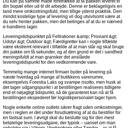
Du kan på samme måde foretrække at få pakken leveret til
din bopæl eller ud til dit arbejde. Denne er beklageligvis en
tand mere omkostningsfuld, men tillige yderst praktisk. Den
mindst kostelige type af levering vil dog utvivlsomt være at
du selv henter pakken, men det betinges af at du er nærved
e-handlens lager.
Leveringstidspunktet på Feltrationer &amp; Proviant &gt;
Udstyr &gt; Outdoor &gt; Færdigretter kan i nogle tilfælde
være ekstremt relevant i tilfælde af at man står og skal bruge
din pakke om få sekunder, og af den grund er det i sandhed
meningsfuldt at man gransker det anslåede
leveringstidspunkt for den vedkommende vare.
Temmelig mange internet firmaer byder på levering på
næste hverdag på mange af butikkens varenumre,
eksempelvis Forestia Laks og svampe risotto, men husk at
det tager udgangspunkt i at bestillingen realiseres tidligere
end et nøjagtigt tidspunkt, så de garanteret kan nå at få
bestillingen ekspederet før logistikpersonalet tager hjem.
Nogle enkelte online outlets sikrer fragt uden omkostninger,
men i reglen er det under forudsætning af at du bestiller for
en fastsat sum. I øvrigt skal du beslutte sig for den mest
betalelige leveringsudgave, der typisk – uanset om man
opholder sig i Viborg, Vordingborg eller Tønder – er at få