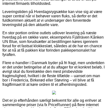
internet firmaets tilholdssted.
Leveringstiden på Hverdagsrygsække kan vise sig at være
super central når vi behøver varen fluks, så derfor er det
fuldkommen aktuelt at vi undersøger den forventede
leveringstid på den aktuelle vare.
En stor portion online outlets udlover levering på næste
hverdag på en række varer, eksempelvis Fjällräven Kånken
UN Blue, som forudsætter at bestillingen køres igennem
forud for et fastsat klokkeslæt, således at de har en chance
for at nå at få pakken klar forinden pakkepersonalet har
fyraften.
Flere e-handler i Danmark byder på fri fragt, men undertiden
er det under betingelse af at du aftager for et konkret beløb. I
øvrigt skal du foretrække den mest prisbevidste
fragtmulighed, hvilket i de fleste tilfælde – uanset om man
bor i Fredericia, Birkerød eller Støvring – vil blive at få
fragtfirmaet til at køre ordren til et afhentningssted.
Det er jo efterhånden særligt bekvemt for alle og enhver at
sammenligne priser (via fx PriceRunner) på flere internet