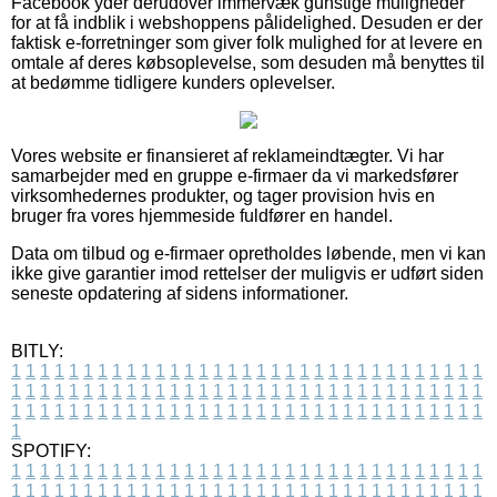
Facebook yder derudover immervæk gunstige muligheder
for at få indblik i webshoppens pålidelighed. Desuden er der
faktisk e-forretninger som giver folk mulighed for at levere en
omtale af deres købsoplevelse, som desuden må benyttes til
at bedømme tidligere kunders oplevelser.
Vores website er finansieret af reklameindtægter. Vi har
samarbejder med en gruppe e-firmaer da vi markedsfører
virksomhedernes produkter, og tager provision hvis en
bruger fra vores hjemmeside fuldfører en handel.
Data om tilbud og e-firmaer opretholdes løbende, men vi kan
ikke give garantier imod rettelser der muligvis er udført siden
seneste opdatering af sidens informationer.
BITLY:
1
1
1
1
1
1
1
1
1
1
1
1
1
1
1
1
1
1
1
1
1
1
1
1
1
1
1
1
1
1
1
1
1
1
1
1
1
1
1
1
1
1
1
1
1
1
1
1
1
1
1
1
1
1
1
1
1
1
1
1
1
1
1
1
1
1
1
1
1
1
1
1
1
1
1
1
1
1
1
1
1
1
1
1
1
1
1
1
1
1
1
1
1
1
1
1
1
1
1
1
SPOTIFY:
1
1
1
1
1
1
1
1
1
1
1
1
1
1
1
1
1
1
1
1
1
1
1
1
1
1
1
1
1
1
1
1
1
1
1
1
1
1
1
1
1
1
1
1
1
1
1
1
1
1
1
1
1
1
1
1
1
1
1
1
1
1
1
1
1
1