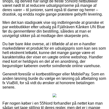
shops, og derved har langt de fleste 55Nord netbutikker
været nødt til at reducere udsalgspriserne på mange af
deres varer – til juniorer, samt også til damer og herrer –
drastisk, og endda nogle gange præstere gebyrfri levering.
Men det kan stadigvæk vise sig indbringende at granske et
par webbutikker efter udsalg på Fjällräven Kånken UN Blue
før du gennemfører din bestilling, således at man er
usvigeligt sikker på at modtage den skarpeste pris.
Du bør bare ikke overse, at i tilfælde af at en e-handler
markedsfører et produkt for en udsalgspris som kan ses som
helt ekstremt letkøbt, kunne det mange gange være et
karakteristika der viser en uægte online webshop. Handler
med kort er heldigvis en del af en anordning, der
begunstiger køberen overfor svindlende online varehuse.
Generelt foreslår vi kortbestillinger eller MobilePay. Som en
anden løsning burde du vælge en løsning på afbetaling som
fx ViaBill, for så vidt du ønsker at honorere betalingen
senere.
Før nogen køber i en 55Nord forhandler på nettet kan man
sådan set tage stilling til deres regler, men det er i mange