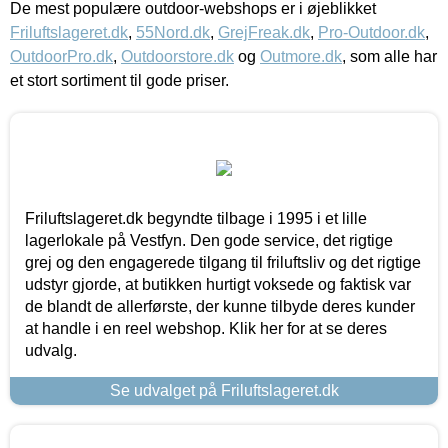
De mest populære outdoor-webshops er i øjeblikket
Friluftslageret.dk
,
55Nord.dk
,
GrejFreak.dk
,
Pro-Outdoor.dk
,
OutdoorPro.dk
,
Outdoorstore.dk
og
Outmore.dk
, som alle har
et stort sortiment til gode priser.
Friluftslageret.dk begyndte tilbage i 1995 i et lille
lagerlokale på Vestfyn. Den gode service, det rigtige
grej og den engagerede tilgang til friluftsliv og det rigtige
udstyr gjorde, at butikken hurtigt voksede og faktisk var
de blandt de allerførste, der kunne tilbyde deres kunder
at handle i en reel webshop. Klik her for at se deres
udvalg.
Se udvalget på Friluftslageret.dk