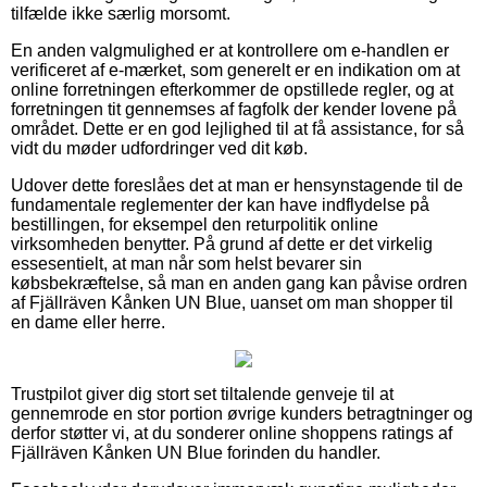
tilfælde ikke særlig morsomt.
En anden valgmulighed er at kontrollere om e-handlen er
verificeret af e-mærket, som generelt er en indikation om at
online forretningen efterkommer de opstillede regler, og at
forretningen tit gennemses af fagfolk der kender lovene på
området. Dette er en god lejlighed til at få assistance, for så
vidt du møder udfordringer ved dit køb.
Udover dette foreslåes det at man er hensynstagende til de
fundamentale reglementer der kan have indflydelse på
bestillingen, for eksempel den returpolitik online
virksomheden benytter. På grund af dette er det virkelig
essesentielt, at man når som helst bevarer sin
købsbekræftelse, så man en anden gang kan påvise ordren
af Fjällräven Kånken UN Blue, uanset om man shopper til
en dame eller herre.
Trustpilot giver dig stort set tiltalende genveje til at
gennemrode en stor portion øvrige kunders betragtninger og
derfor støtter vi, at du sonderer online shoppens ratings af
Fjällräven Kånken UN Blue forinden du handler.