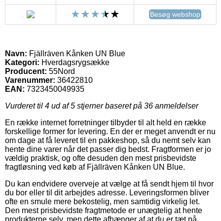
Besøg webshop
Navn:
Fjällräven Kånken UN Blue
Kategori:
Hverdagsrygsække
Producent:
55Nord
Varenummer:
36422810
EAN:
7323450049935
Vurderet til
4
ud af 5 stjerner baseret på
36
anmeldelser
En række internet forretninger tilbyder til alt held en række
forskellige former for levering. En der er meget anvendt er nu
om dage at få leveret til en pakkeshop, så du nemt selv kan
hente dine varer når det passer dig bedst. Fragtformen er jo
vældig praktisk, og ofte desuden den mest prisbevidste
fragtløsning ved køb af Fjällräven Kånken UN Blue.
Du kan endvidere overveje at vælge at få sendt hjem til hvor
du bor eller til dit arbejdes adresse. Leveringsformen bliver
ofte en smule mere bekostelig, men samtidig virkelig let.
Den mest prisbevidste fragtmetode er unægtelig at hente
produkterne selv, men dette afhænger af at du er tæt på