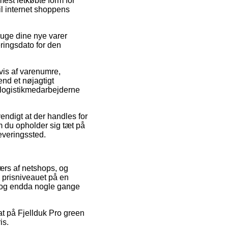
est letkøbte form for
il internet shoppens
ruge dine nye varer
ringsdato for den
vis af varenumre,
end et nøjagtigt
 logistikmedarbejderne
endigt at der handles for
m du opholder sig tæt på
leveringssted.
værs af netshops, og
ge prisniveauet på en
d, og endda nogle gange
at på Fjellduk Pro green
is.