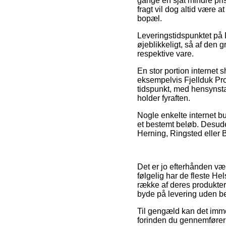
gange en sjat mindre pri
fragt vil dog altid være 
bopæl.
Leveringstidspunktet på 
øjeblikkeligt, så af den
respektive vare.
En stor portion internet
eksempelvis Fjellduk Pro 
tidspunkt, med hensynsta
holder fyraften.
Nogle enkelte internet bu
et bestemt beløb. Desude
Herning, Ringsted eller Bi
Det er jo efterhånden væl
følgelig har de fleste Hel
række af deres produkter 
byde på levering uden b
Til gengæld kan det imme
forinden du gennemfører d