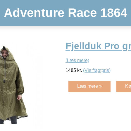
Adventure Race 1864
Fjellduk Pro g
(Læs mere)
1485
kr.
(Vis fragtpris)
Læs mere »
Kø