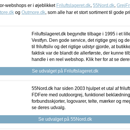
r-webshops er i øjeblikket
Friluftslageret.dk
,
55Nord.dk
,
GrejFr
tore.dk
og
Outmore.dk
, som alle har et stort sortiment til gode pr
Friluftslageret.dk begyndte tilbage i 1995 i et lil
Vestfyn. Den gode service, det rigtige grej og 
til friluftsliv og det rigtige udstyr gjorde, at buti
faktisk var de blandt de allerførste, der kunne ti
handle i en reel webshop. Klik her for at se dere
Se udvalget på Friluftslageret.dk
55Nord.dk har siden 2003 hjulpet et utal af friluf
FDFere med outdoorgrej, funktionel beklædning,
forbundsskjorter, logovarer, telte, mærker og meg
se deres udvalg.
Se udvalget på 55Nord.dk