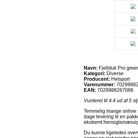
Navn:
Fjellduk Pro gree
Kategori:
Diverse
Producent:
Helsport
Varenummer:
7029988
EAN:
7029988267086
Vurderet til
4.4
ud af 5 st
Temmelig mange online sho
dage levering til en pakk
ekstremt hensigtsmæssig,
Du kunne ligeledes overve