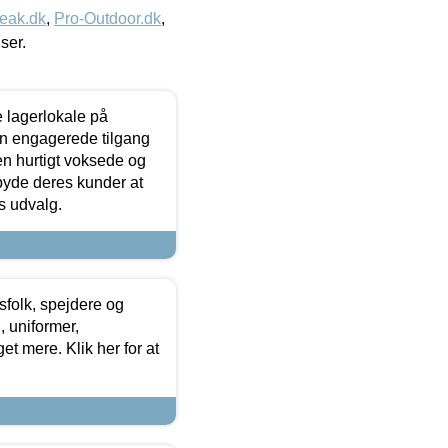
eak.dk
,
Pro-Outdoor.dk
,
iser.
le lagerlokale på
den engagerede tilgang
kken hurtigt voksede og
lbyde deres kunder at
s udvalg.
tsfolk, spejdere og
 uniformer,
et mere. Klik her for at