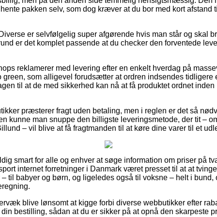
sbillig, men på den anden side temmelig hensigtsmæssig. Den m
at hente pakken selv, som dog kræver at du bor med kort afstand t
Diverse er selvfølgelig super afgørende hvis man står og skal b
 grund er det komplet passende at du checker den forventede leve
 shops reklamerer med levering efter en enkelt hverdag på masse
green, som alligevel forudsætter at ordren indsendes tidligere 
gen til at de med sikkerhed kan nå at få produktet ordnet inden
tikker præsterer fragt uden betaling, men i reglen er det så nødv
n kunne man snuppe den billigste leveringsmetode, der tit – o
llund – vil blive at få fragtmanden til at køre dine varer til et ud
dig smart for alle og enhver at søge information om priser på t
sport internet forretninger i Danmark været presset til at at tvin
– til babyer og børn, og ligeledes også til voksne – helt i bun
eregning.
rvæk blive lønsomt at kigge forbi diverse webbutikker efter rab
in bestilling, sådan at du er sikker på at opnå den skarpeste pr