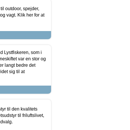
il outdoor, spejder,
 og vagt. Klik her for at
d Lystfiskeren, som i
neskiftet var en stor og
r langt bedre det
et sig til at
r til den kvalitets
dstyr til friluftslivet,
udvalg.