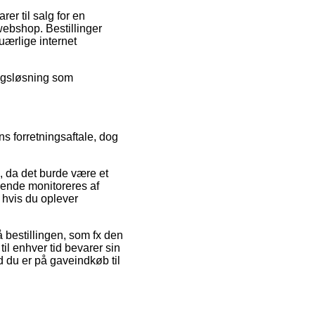
er til salg for en
ebshop. Bestillinger
uærlige internet
ragsløsning som
s forretningsaftale, dog
 da det burde være et
bende monitoreres af
 hvis du oplever
på bestillingen, som fx den
il enhver tid bevarer sin
d du er på gaveindkøb til