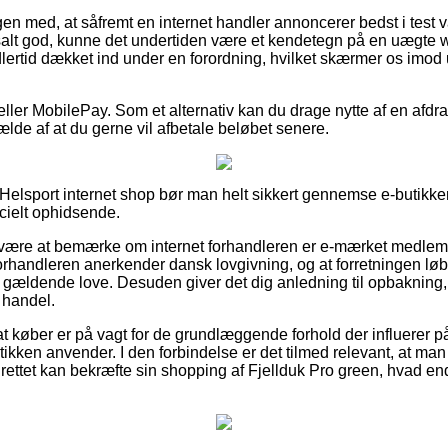
 med, at såfremt en internet handler annoncerer bedst i test var
salt god, kunne det undertiden være et kendetegn på en uægte w
dlertid dækket ind under en forordning, hvilket skærmer os imod 
r eller MobilePay. Som et alternativ kan du drage nytte af en afd
fælde af at du gerne vil afbetale beløbet senere.
elsport internet shop bør man helt sikkert gennemse e-butikken
ecielt ophidsende.
ære at bemærke om internet forhandleren er e-mærket medlem,
forhandleren anerkender dansk lovgivning, og at forretningen lø
gældende love. Desuden giver det dig anledning til opbakning,
 handel.
or at køber er på vagt for de grundlæggende forhold der influerer 
kken anvender. I den forbindelse er det tilmed relevant, at man t
rettet kan bekræfte sin shopping af Fjellduk Pro green, hvad en