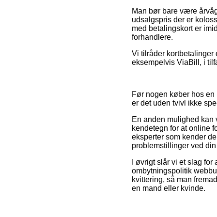
Man bør bare være årvågen
udsalgspris der er kolos
med betalingskort er imi
forhandlere.
Vi tilråder kortbetalinge
eksempelvis ViaBill, i til
Før nogen køber hos en H
er det uden tvivl ikke sp
En anden mulighed kan v
kendetegn for at online 
eksperter som kender de 
problemstillinger ved din
I øvrigt slår vi et slag f
ombytningspolitik webbuti
kvittering, så man fremad
en mand eller kvinde.