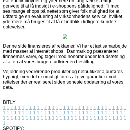
Facebook tilbyder dig ydermere en lang række ærlige
genveje til at få indsigt i e-shoppens pålidelighed. Tilmed
ses mange shops på nettet som giver folk mulighed for at
udfærdige en evaluering af virksomhedens service, hvilket
ydermere må bruges til at få et indblik i tidligere kunders
oplevelser.
Denne side finansieres af reklamer. Vi har et tæt samarbejde
med masser af internet shops i Danmark og præsenterer
firmaernes varer, og tager imod honorar under forudsætning
af at en af vores brugere udfører en bestilling.
Vejledning vedrørende produkter og netbutikker ajourføres
hyppigt, men det er umuligt for os at give garantier imod
rettelser der er realiseret siden seneste opdatering af vores
data.
BITLY:
1
1
1
1
1
1
1
1
1
1
1
1
1
1
1
1
1
1
1
1
1
1
1
1
1
1
1
1
1
1
1
1
1
1
1
1
1
1
1
1
1
1
1
1
1
1
1
1
1
1
1
1
1
1
1
1
1
1
1
1
1
1
1
1
1
1
1
1
1
1
1
1
1
1
1
1
1
1
1
1
1
1
1
1
1
1
1
1
1
1
1
1
1
1
1
1
1
1
1
1
SPOTIFY: