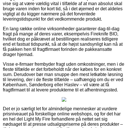
vise sig at være vældig vital i tilfælde af at man absolut skal
bruge varen inden for kort tid, så i det øjemed er det aldeles
vigtigt at du kigger nærmere på det forventede
leveringstidspunkt for det vedkommende produkt.
En lang række online virksomheder garanterer dag-til-dag
fragt på mange af deres varer, eksempelvis Fireknife BIO,
hvilket dog er påkrævet at bestillingen realiseres tidligere
end et fastsat tidspunkt, så at de højst sandsynligt kan nå at
få pakken hen til fragtfirmaet forinden de pakkeansatte
drager hjemad.
Visse e-firmaer frembyder fragt uden omkostninger, men i de
fleste tilfælde er det forbeholdt når der købes for en konkret
sum. Derudover bør man snuppe den mest letkøbte løsning
til levering, der i de fleste tilfælde – uafhængig om du er ved
København, Sønderborg eller Haslev – vil være at få
fragtfirmaet til at levere produkterne til et afhentningssted.
Det er jo særligt let for almindelige mennesker at vurdere
prisniveauet på forskellige online webshops, og for det har
en hel del Light My Fire forhandlere på nettet set sig
nødsaget til at presse udsalgspriserne på deres produkter –