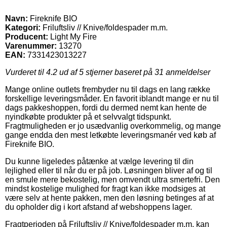
Navn:
Fireknife BIO
Kategori:
Friluftsliv // Knive/foldespader m.m.
Producent:
Light My Fire
Varenummer:
13270
EAN:
7331423013227
Vurderet til
4.2
ud af 5 stjerner baseret på
31
anmeldelser
Mange online outlets frembyder nu til dags en lang række
forskellige leveringsmåder. En favorit iblandt mange er nu til
dags pakkeshoppen, fordi du dermed nemt kan hente de
nyindkøbte produkter på et selvvalgt tidspunkt.
Fragtmuligheden er jo usædvanlig overkommelig, og mange
gange endda den mest letkøbte leveringsmanér ved køb af
Fireknife BIO.
Du kunne ligeledes påtænke at vælge levering til din
lejlighed eller til når du er på job. Løsningen bliver af og til
en smule mere bekostelig, men omvendt ultra smertefri. Den
mindst kostelige mulighed for fragt kan ikke modsiges at
være selv at hente pakken, men den løsning betinges af at
du opholder dig i kort afstand af webshoppens lager.
Fragtperioden på Friluftsliv // Knive/foldespader m.m. kan