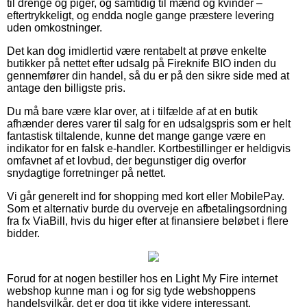
til drenge og piger, og samtidig til mænd og kvinder –
eftertrykkeligt, og endda nogle gange præstere levering
uden omkostninger.
Det kan dog imidlertid være rentabelt at prøve enkelte
butikker på nettet efter udsalg på Fireknife BIO inden du
gennemfører din handel, så du er på den sikre side med at
antage den billigste pris.
Du må bare være klar over, at i tilfælde af at en butik
afhænder deres varer til salg for en udsalgspris som er helt
fantastisk tiltalende, kunne det mange gange være en
indikator for en falsk e-handler. Kortbestillinger er heldigvis
omfavnet af et lovbud, der begunstiger dig overfor
snydagtige forretninger på nettet.
Vi går generelt ind for shopping med kort eller MobilePay.
Som et alternativ burde du overveje en afbetalingsordning
fra fx ViaBill, hvis du higer efter at finansiere beløbet i flere
bidder.
Forud for at nogen bestiller hos en Light My Fire internet
webshop kunne man i og for sig tyde webshoppens
handelsvilkår, det er dog tit ikke videre interessant.