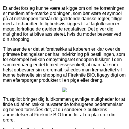
Et andet forslag kunne være at kigge om online forretningen
er medlem af e-mærke ordningen, som bør være et sympol
på at netshoppen forstår de gældende danske regler, tillige
med at e-handlen lejlighedsvis kigges til af fagfolk som er
meget fortrolige de gældende regulativer. Det giver dig
mulighed for at blive assisteret, hvis du møder besvær ved
din shopping.
Tilsvarende er det at foretrække at køberen er klar over de
primære betingelser der har indvirkning på bestillingen, som
for eksempel hvilken ombytningsret shoppen tilsikrer. I den
sammenhæng er det tilmed essesentielt, at man når som
helst opbevarer sin ordremail, således man fremadrettet vil
kunne bekræfte sin shopping af Fireknife BIO, ligegyldigt om
man efterspørger produkter til en pige eller dreng.
Trustpilot bringer dig fuldkommen gavnlige muligheder for at
finde ud af en række nuværende forbrugeres bedømmelser
og herved foreslåes det, at du sonderer e-butikkens
anmeldelser af Fireknife BIO forud for at du placerer din
ordre.