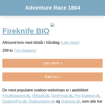
Adventure Race 1864
Fireknife BIO
Allround kniv med ildstål i håndtag
(Læs mere)
299
kr.
(Vis fragtpris)
Læs mere »
Køb nu »
De mest populære outdoor-webshops er i øjeblikket
Friluftslageret.dk
,
55Nord.dk
,
GrejFreak.dk
,
Pro-Outdoor.dk
,
OutdoorPro.dk
,
Outdoorstore.dk
og
Outmore.dk
, som alle har