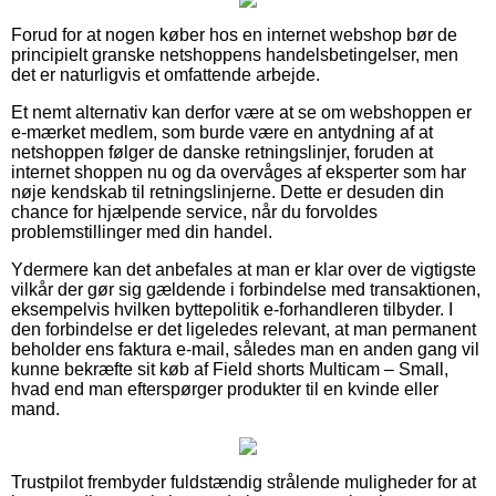
Forud for at nogen køber hos en internet webshop bør de
principielt granske netshoppens handelsbetingelser, men
det er naturligvis et omfattende arbejde.
Et nemt alternativ kan derfor være at se om webshoppen er
e-mærket medlem, som burde være en antydning af at
netshoppen følger de danske retningslinjer, foruden at
internet shoppen nu og da overvåges af eksperter som har
nøje kendskab til retningslinjerne. Dette er desuden din
chance for hjælpende service, når du forvoldes
problemstillinger med din handel.
Ydermere kan det anbefales at man er klar over de vigtigste
vilkår der gør sig gældende i forbindelse med transaktionen,
eksempelvis hvilken byttepolitik e-forhandleren tilbyder. I
den forbindelse er det ligeledes relevant, at man permanent
beholder ens faktura e-mail, således man en anden gang vil
kunne bekræfte sit køb af Field shorts Multicam – Small,
hvad end man efterspørger produkter til en kvinde eller
mand.
Trustpilot frembyder fuldstændig strålende muligheder for at