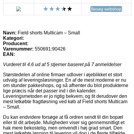
Besøg webshop
Navn:
Field shorts Multicam – Small
Kategori:
Producent:
Varenummer:
550691:90426
EAN:
Vurderet til
4.6
ud af 5 stjerner baseret på
7
anmeldelser
Størstedelen af online firmaer udlover i øjeblikket et stort
udvalg af leveringsløsninger. En af de mest moderne er nu
om stunder pakkeshops, og så afhenter du blot produkterne
lige præcis når det passer ind i din kalender.
Leveringsmetoden er jo rigtig bekvem, og tit derudover den
mest letkøbte fragtløsning ved køb af Field shorts Multicam
– Small.
Du kan endvidere forsøge at få ordren sendt til din bopæl
eller til dit arbejde. Muligheden viser sig gennemsnitligt et
hak mere bekostelig, men omvendt i høj grad smart. Den
mest letkøbte løsning til levering vil dog i de fleste tilfælde