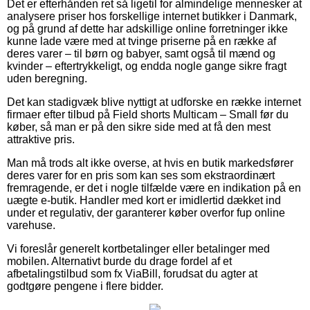
Det er efterhånden ret så ligetil for almindelige mennesker at
analysere priser hos forskellige internet butikker i Danmark,
og på grund af dette har adskillige online forretninger ikke
kunne lade være med at tvinge priserne på en række af
deres varer – til børn og babyer, samt også til mænd og
kvinder – eftertrykkeligt, og endda nogle gange sikre fragt
uden beregning.
Det kan stadigvæk blive nyttigt at udforske en række internet
firmaer efter tilbud på Field shorts Multicam – Small før du
køber, så man er på den sikre side med at få den mest
attraktive pris.
Man må trods alt ikke overse, at hvis en butik markedsfører
deres varer for en pris som kan ses som ekstraordinært
fremragende, er det i nogle tilfælde være en indikation på en
uægte e-butik. Handler med kort er imidlertid dækket ind
under et regulativ, der garanterer køber overfor fup online
varehuse.
Vi foreslår generelt kortbetalinger eller betalinger med
mobilen. Alternativt burde du drage fordel af et
afbetalingstilbud som fx ViaBill, forudsat du agter at
godtgøre pengene i flere bidder.