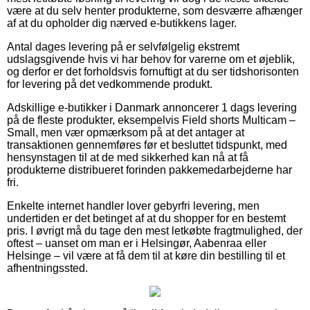
være at du selv henter produkterne, som desværre afhænger
af at du opholder dig nærved e-butikkens lager.
Antal dages levering på er selvfølgelig ekstremt
udslagsgivende hvis vi har behov for varerne om et øjeblik,
og derfor er det forholdsvis fornuftigt at du ser tidshorisonten
for levering på det vedkommende produkt.
Adskillige e-butikker i Danmark annoncerer 1 dags levering
på de fleste produkter, eksempelvis Field shorts Multicam –
Small, men vær opmærksom på at det antager at
transaktionen gennemføres før et besluttet tidspunkt, med
hensynstagen til at de med sikkerhed kan nå at få
produkterne distribueret forinden pakkemedarbejderne har
fri.
Enkelte internet handler lover gebyrfri levering, men
undertiden er det betinget af at du shopper for en bestemt
pris. I øvrigt må du tage den mest letkøbte fragtmulighed, der
oftest – uanset om man er i Helsingør, Aabenraa eller
Helsinge – vil være at få dem til at køre din bestilling til et
afhentningssted.