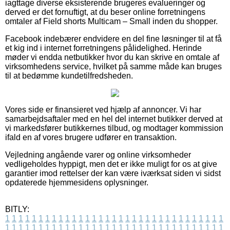
iagttage diverse eksisterende brugeres evalueringer og
derved er det fornuftigt, at du beser online forretningens
omtaler af Field shorts Multicam – Small inden du shopper.
Facebook indebærer endvidere en del fine løsninger til at få
et kig ind i internet forretningens pålidelighed. Herinde
møder vi endda netbutikker hvor du kan skrive en omtale af
virksomhedens service, hvilket på samme måde kan bruges
til at bedømme kundetilfredsheden.
Vores side er finansieret ved hjælp af annoncer. Vi har
samarbejdsaftaler med en hel del internet butikker derved at
vi markedsfører butikkernes tilbud, og modtager kommission
ifald en af vores brugere udfører en transaktion.
Vejledning angående varer og online virksomheder
vedligeholdes hyppigt, men det er ikke muligt for os at give
garantier imod rettelser der kan være iværksat siden vi sidst
opdaterede hjemmesidens oplysninger.
BITLY:
1
1
1
1
1
1
1
1
1
1
1
1
1
1
1
1
1
1
1
1
1
1
1
1
1
1
1
1
1
1
1
1
1
1
1
1
1
1
1
1
1
1
1
1
1
1
1
1
1
1
1
1
1
1
1
1
1
1
1
1
1
1
1
1
1
1