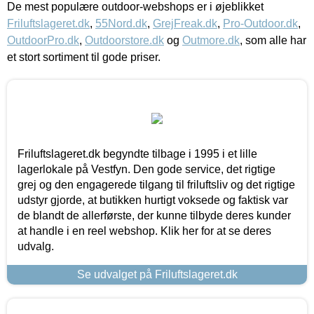
De mest populære outdoor-webshops er i øjeblikket
Friluftslageret.dk
,
55Nord.dk
,
GrejFreak.dk
,
Pro-Outdoor.dk
,
OutdoorPro.dk
,
Outdoorstore.dk
og
Outmore.dk
, som alle har
et stort sortiment til gode priser.
Friluftslageret.dk begyndte tilbage i 1995 i et lille
lagerlokale på Vestfyn. Den gode service, det rigtige
grej og den engagerede tilgang til friluftsliv og det rigtige
udstyr gjorde, at butikken hurtigt voksede og faktisk var
de blandt de allerførste, der kunne tilbyde deres kunder
at handle i en reel webshop. Klik her for at se deres
udvalg.
Se udvalget på Friluftslageret.dk