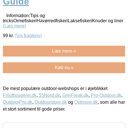
Guide
Information:Tips og
tricksOrmefiskeriHavørredfiskeriLaksefiskeriKnuder og liner
(Læs mere)
99
kr.
(Vis fragtpris)
Læs mere »
Køb nu »
De mest populære outdoor-webshops er i øjeblikket
Friluftslageret.dk
,
55Nord.dk
,
GrejFreak.dk
,
Pro-Outdoor.dk
,
OutdoorPro.dk
,
Outdoorstore.dk
og
Outmore.dk
, som alle har
et stort sortiment til gode priser.