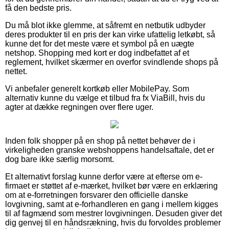
få den bedste pris.
Du må blot ikke glemme, at såfremt en netbutik udbyder
deres produkter til en pris der kan virke ufattelig letkøbt, så
kunne det for det meste være et symbol på en uægte
netshop. Shopping med kort er dog indbefattet af et
reglement, hvilket skærmer en overfor svindlende shops på
nettet.
Vi anbefaler generelt kortkøb eller MobilePay. Som
alternativ kunne du vælge et tilbud fra fx ViaBill, hvis du
agter at dække regningen over flere uger.
Inden folk shopper på en shop på nettet behøver de i
virkeligheden granske webshoppens handelsaftale, det er
dog bare ikke særlig morsomt.
Et alternativt forslag kunne derfor være at efterse om e-
firmaet er støttet af e-mærket, hvilket bør være en erklæring
om at e-forretningen forsvarer den officielle danske
lovgivning, samt at e-forhandleren en gang i mellem kigges
til af fagmænd som mestrer lovgivningen. Desuden giver det
dig genvej til en håndsrækning, hvis du forvoldes problemer