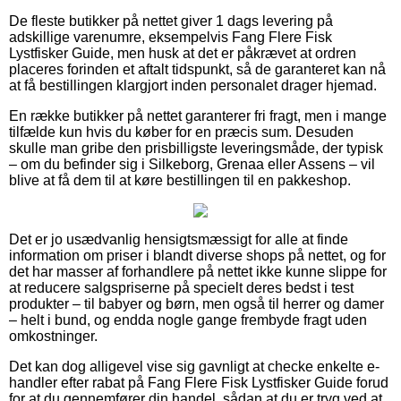
De fleste butikker på nettet giver 1 dags levering på
adskillige varenumre, eksempelvis Fang Flere Fisk
Lystfisker Guide, men husk at det er påkrævet at ordren
placeres forinden et aftalt tidspunkt, så de garanteret kan nå
at få bestillingen klargjort inden personalet drager hjemad.
En række butikker på nettet garanterer fri fragt, men i mange
tilfælde kun hvis du køber for en præcis sum. Desuden
skulle man gribe den prisbilligste leveringsmåde, der typisk
– om du befinder sig i Silkeborg, Grenaa eller Assens – vil
blive at få dem til at køre bestillingen til en pakkeshop.
Det er jo usædvanlig hensigtsmæssigt for alle at finde
information om priser i blandt diverse shops på nettet, og for
det har masser af forhandlere på nettet ikke kunne slippe for
at reducere salgspriserne på specielt deres bedst i test
produkter – til babyer og børn, men også til herrer og damer
– helt i bund, og endda nogle gange frembyde fragt uden
omkostninger.
Det kan dog alligevel vise sig gavnligt at checke enkelte e-
handler efter rabat på Fang Flere Fisk Lystfisker Guide forud
for at du gennemfører din handel, sådan at du er tryg ved at