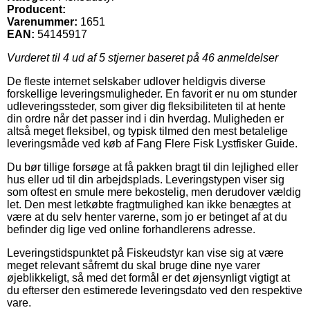
Producent:
Varenummer:
1651
EAN:
54145917
Vurderet til
4
ud af 5 stjerner baseret på
46
anmeldelser
De fleste internet selskaber udlover heldigvis diverse
forskellige leveringsmuligheder. En favorit er nu om stunder
udleveringssteder, som giver dig fleksibiliteten til at hente
din ordre når det passer ind i din hverdag. Muligheden er
altså meget fleksibel, og typisk tilmed den mest betalelige
leveringsmåde ved køb af Fang Flere Fisk Lystfisker Guide.
Du bør tillige forsøge at få pakken bragt til din lejlighed eller
hus eller ud til din arbejdsplads. Leveringstypen viser sig
som oftest en smule mere bekostelig, men derudover vældig
let. Den mest letkøbte fragtmulighed kan ikke benægtes at
være at du selv henter varerne, som jo er betinget af at du
befinder dig lige ved online forhandlerens adresse.
Leveringstidspunktet på Fiskeudstyr kan vise sig at være
meget relevant såfremt du skal bruge dine nye varer
øjeblikkeligt, så med det formål er det øjensynligt vigtigt at
du efterser den estimerede leveringsdato ved den respektive
vare.