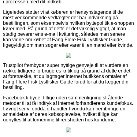
i processen med dit indkøb.
Ligeledes støtter vi at køberen er hensynstagende til de
mest vedkommende vedtægter der har indvirkning på
bestillingen, som eksempelvis hvilken byttepolitik e-shoppen
kører med. På grund af dette er det virkelig vigtigt, at man
stadig bevarer ens e-mail kvittering, således man senere
kan vidne om købet af Fang Flere Fisk Lystfisker Guide,
ligegyldigt om man søger efter varer til en mand eller kvinde.
Trustpilot frembyder super nyttige genveje til at vurdere en
række tidligere forbrugeres kritik og på grund af dette er det
at foretrække, at du iagttager internet butikkens omtaler af
Fang Flere Fisk Lystfisker Guide forud for at du lægger din
bestilling.
Facebook tilbyder tillige uden sammenligning strålende
metoder til at få indtryk af internet forhandlerens kundefokus.
I øvrigt ser vi endda e-handler hvor du kan frembringe en
anmeldelse af deres købsoplevelse, hvilket tillige kan
udnyttes til at fornemme tilfredsheden hos kunderne.