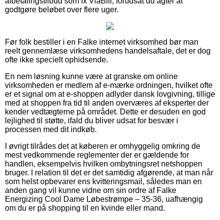
afbetalingstilbud som fx ViaBill, forudsat du agter at
godtgøre beløbet over flere uger.
Før folk bestiller i en Falke internet virksomhed bør man
reelt gennemlæse virksomhedens handelsaftale, det er dog
ofte ikke specielt ophidsende.
En nem løsning kunne være at granske om online
virksomheden er medlem af e-mærke ordningen, hvilket ofte
er et signal om at e-shoppen adlyder dansk lovgivning, tillige
med at shoppen fra tid til anden overværes af eksperter der
kender vedtægterne på området. Dette er desuden en god
lejlighed til støtte, ifald du bliver udsat for besvær i
processen med dit indkøb.
I øvrigt tilrådes det at køberen er omhyggelig omkring de
mest vedkommende reglementer der er gældende for
handlen, eksempelvis hvilken ombytningsret netshoppen
bruger. I relation til det er det samtidig afgørende, at man når
som helst opbevarer ens kvitteringsmail, således man en
anden gang vil kunne vidne om sin ordre af Falke
Energizing Cool Dame Løbestrømpe – 35-36, uafhængig
om du er på shopping til en kvinde eller mand.