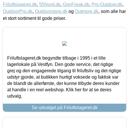
Friluftslageret.dk
,
55Nord.dk
,
GrejFreak.dk
,
Pro-Outdoor.dk
,
OutdoorPro.dk
,
Outdoorstore.dk
og
Outmore.dk
, som alle har
et stort sortiment til gode priser.
Friluftslageret.dk begyndte tilbage i 1995 i et lille
lagerlokale på Vestfyn. Den gode service, det rigtige
grej og den engagerede tilgang til friluftsliv og det rigtige
udstyr gjorde, at butikken hurtigt voksede og faktisk var
de blandt de allerførste, der kunne tilbyde deres kunder
at handle i en reel webshop. Klik her for at se deres
udvalg.
Se udvalget på Friluftslageret.dk