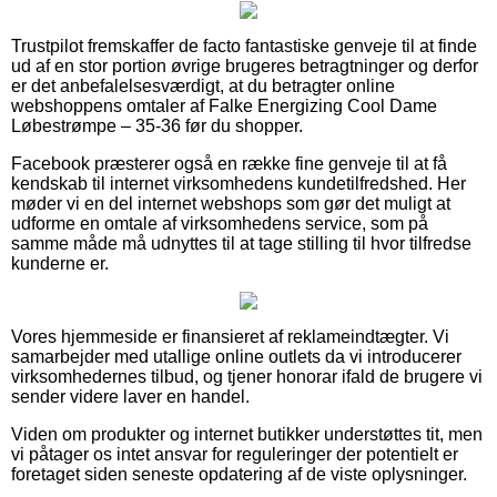
Trustpilot fremskaffer de facto fantastiske genveje til at finde
ud af en stor portion øvrige brugeres betragtninger og derfor
er det anbefalelsesværdigt, at du betragter online
webshoppens omtaler af Falke Energizing Cool Dame
Løbestrømpe – 35-36 før du shopper.
Facebook præsterer også en række fine genveje til at få
kendskab til internet virksomhedens kundetilfredshed. Her
møder vi en del internet webshops som gør det muligt at
udforme en omtale af virksomhedens service, som på
samme måde må udnyttes til at tage stilling til hvor tilfredse
kunderne er.
Vores hjemmeside er finansieret af reklameindtægter. Vi
samarbejder med utallige online outlets da vi introducerer
virksomhedernes tilbud, og tjener honorar ifald de brugere vi
sender videre laver en handel.
Viden om produkter og internet butikker understøttes tit, men
vi påtager os intet ansvar for reguleringer der potentielt er
foretaget siden seneste opdatering af de viste oplysninger.