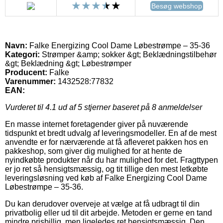
Besøg webshop
Navn:
Falke Energizing Cool Dame Løbestrømpe – 35-36
Kategori:
Strømper &amp; sokker &gt; Beklædningstilbehør
&gt; Beklædning &gt; Løbestrømper
Producent:
Falke
Varenummer:
1432528:77832
EAN:
Vurderet til
4.1
ud af 5 stjerner baseret på
8
anmeldelser
En masse internet foretagender giver på nuværende
tidspunkt et bredt udvalg af leveringsmodeller. En af de mest
anvendte er for nærværende at få afleveret pakken hos en
pakkeshop, som giver dig mulighed for at hente de
nyindkøbte produkter når du har mulighed for det. Fragttypen
er jo ret så hensigtsmæssig, og tit tillige den mest letkøbte
leveringsløsning ved køb af Falke Energizing Cool Dame
Løbestrømpe – 35-36.
Du kan derudover overveje at vælge at få udbragt til din
privatbolig eller ud til dit arbejde. Metoden er gerne en tand
mindre prisbillig, men ligeledes ret hensigtsmæssig. Den