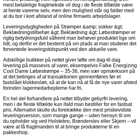
mest betalelige fragtmetode vil dog i de fleste tilfælde være
at hente varerne selv, men den mulighed står og falder med
at du bor i kort afstand af online firmaets arbejdslager.
Leveringsdygtigheden på Strømper &amp; sokker &gt;
Beklædningstilbehør &gt; Beklædning &gt; Løbestrømper er
rigtig betydningsfuld såfremt man behøver produktet lige om
lidt, og derfor er det bestemt på sin plads at man studerer det
forventede leveringstidspunkt ved den aktuelle vare.
Adskillige butikker på nettet giver løfte om dag-til-dag
levering på massevis af varer, eksempelvis Falke Energizing
Cool Dame Løbestrømpe – 35-36, men vær opmærksom på
at det betinges af at transaktionen gennemføres før et
fastslået klokkeslæt, så at de kan nå at få de nye varer afsted
forinden lagermedarbejderne har fri.
En hel del forhandlere på nettet tilbyder gebyrfri levering,
men i de fleste tilfælde kun ifald man bestiller for en fastsat
pris. Alternativt skulle du foretrække den mest prisbevidste
leveringsversion, som mange gange – uden hensyn til om
du opholder sig ved Holstebro, Brønderslev eller Skjern – vil
være at få fragtmanden til at bringe produkterne til en
pakkeshop.