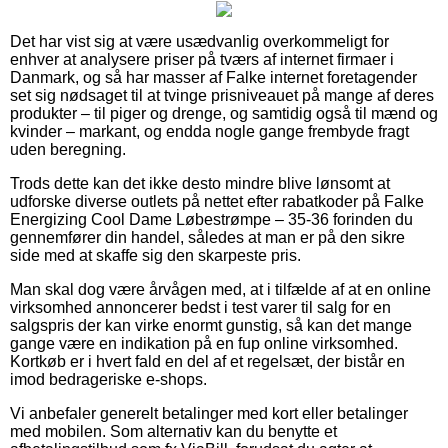
Det har vist sig at være usædvanlig overkommeligt for
enhver at analysere priser på tværs af internet firmaer i
Danmark, og så har masser af Falke internet foretagender
set sig nødsaget til at tvinge prisniveauet på mange af deres
produkter – til piger og drenge, og samtidig også til mænd og
kvinder – markant, og endda nogle gange frembyde fragt
uden beregning.
Trods dette kan det ikke desto mindre blive lønsomt at
udforske diverse outlets på nettet efter rabatkoder på Falke
Energizing Cool Dame Løbestrømpe – 35-36 forinden du
gennemfører din handel, således at man er på den sikre
side med at skaffe sig den skarpeste pris.
Man skal dog være årvågen med, at i tilfælde af at en online
virksomhed annoncerer bedst i test varer til salg for en
salgspris der kan virke enormt gunstig, så kan det mange
gange være en indikation på en fup online virksomhed.
Kortkøb er i hvert fald en del af et regelsæt, der bistår en
imod bedrageriske e-shops.
Vi anbefaler generelt betalinger med kort eller betalinger
med mobilen. Som alternativ kan du benytte et