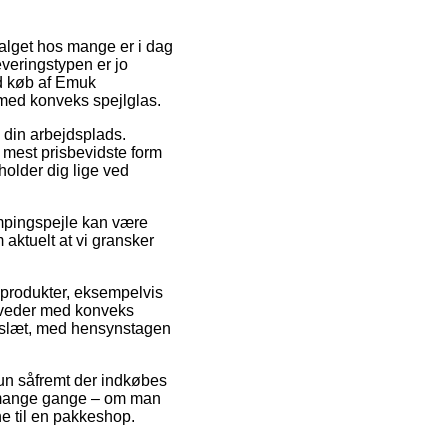
valget hos mange er i dag
everingstypen er jo
d køb af Emuk
 med konveks spejlglas.
l din arbejdsplads.
n mest prisbevidste form
holder dig lige ved
mpingspejle kan være
 aktuelt at vi gransker
 produkter, eksempelvis
hoveder med konveks
kkeslæt, med hensynstagen
 kun såfremt der indkøbes
om mange gange – om man
ne til en pakkeshop.