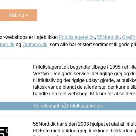
Køb nu »
r-webshops er i øjeblikket
Friluftslageret.dk
,
55Nord.dk
,
GrejFr
tore.dk
og
Outmore.dk
, som alle har et stort sortiment til gode pr
Friluftslageret.dk begyndte tilbage i 1995 i et lil
Vestfyn. Den gode service, det rigtige grej og 
til friluftsliv og det rigtige udstyr gjorde, at buti
faktisk var de blandt de allerførste, der kunne ti
handle i en reel webshop. Klik her for at se dere
Se udvalget på Friluftslageret.dk
55Nord.dk har siden 2003 hjulpet et utal af friluf
FDFere med outdoorgrej, funktionel beklædning,