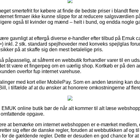
eget smertefrit for købere at finde de bedste priser i blandt fler
ernet firmaer ikke kunne slippe for at reducere salgsværdien på 
ligere også til kvinder og mænd – helt i bund, og endda nogle g
 være gavnligt at eftergå diverse e-handler efter tilbud på Emuk
 inkl. 2 stk. standard spejlhoveder med konveks spejlglas forud f
sikker på at skaffe sig den mest betalelige pris.
så påpasselig, at såfremt en webbutik forhandler varer til en ud
det tit være et fingerpeg om en uærlig shop. Kortkøb er på den a
kunden overfor fup internet varehuse.
talinger med kort eller MobilePay. Som en anden løsning kan d
Bill, i tilfælde af at du ønsker at honorere omkostningerne af fl
 EMUK online butik bør de når alt kommer til alt læse webshopp
n omfattende opgave.
re at bemærke om internet webshoppen er e-mærket medlem, eft
etter sig efter de danske regler, foruden at webbutikken af og til
 for de gældende regler. Dette er desuden en god chance for at 