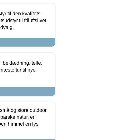
r til den kvalitets
dstyr til friluftslivet,
udvalg.
f beklædning, telte,
næste tur til nye
 små og store outdoor
 barske natur, en
ben himmel en lys