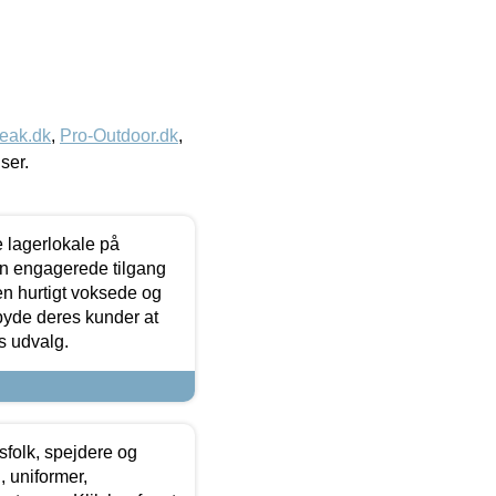
eak.dk
,
Pro-Outdoor.dk
,
iser.
le lagerlokale på
den engagerede tilgang
kken hurtigt voksede og
lbyde deres kunder at
s udvalg.
tsfolk, spejdere og
 uniformer,