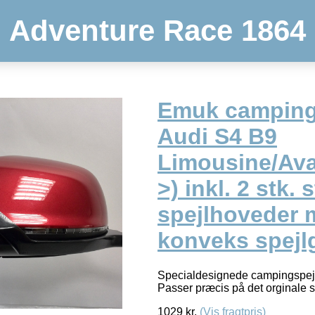
Adventure Race 1864
Emuk camping
Audi S4 B9
Limousine/Ava
>) inkl. 2 stk.
spejlhoveder 
konveks spejl
Specialdesignede campingspejle 
Passer præcis på det orginale s
1029
kr.
(Vis fragtpris)