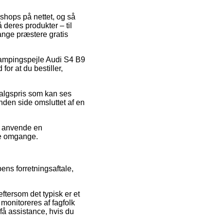
e shops på nettet, og så
deres produkter – til
ange præstere gratis
 campingspejle Audi S4 B9
or at du bestiller,
salgspris som kan ses
nden side omsluttet af en
u anvende en
ere omgange.
ens forretningsaftale,
ersom det typisk er et
 monitoreres af fagfolk
få assistance, hvis du