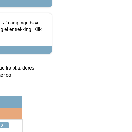
t af campingudstyr,
g eller trekking. Klik
 fra bl.a. deres
mer og
op