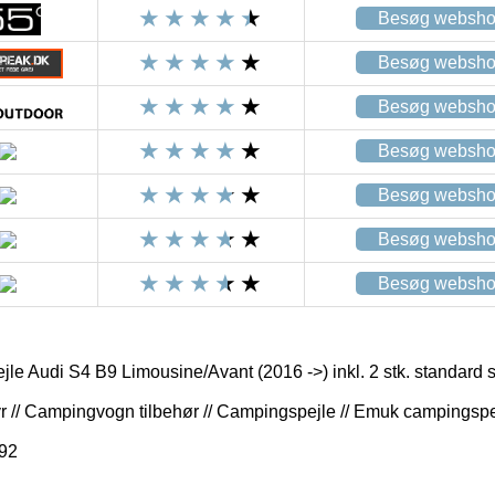
Besøg websh
Besøg websh
Besøg websh
Besøg websh
Besøg websh
Besøg websh
Besøg websh
e Audi S4 B9 Limousine/Avant (2016 ->) inkl. 2 stk. standard
// Campingvogn tilbehør // Campingspejle // Emuk campingspe
92