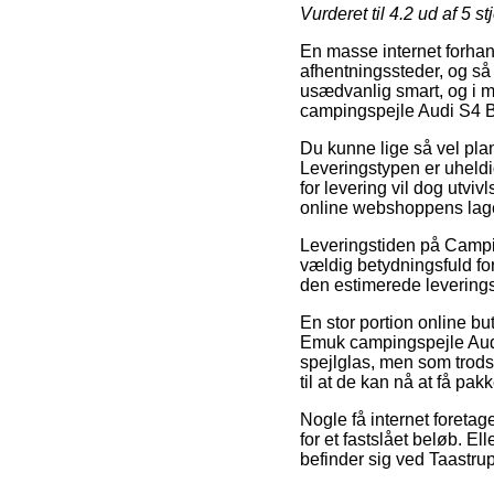
Vurderet til
4.2
ud af 5 st
En masse internet forhand
afhentningssteder, og så 
usædvanlig smart, og i 
campingspejle Audi S4 B9
Du kunne lige så vel plan
Leveringstypen er uheldig
for levering vil dog utvi
online webshoppens lage
Leveringstiden på Campi
vældig betydningsfuld for
den estimerede levering
En stor portion online b
Emuk campingspejle Audi
spejlglas, men som trods 
til at de kan nå at få pa
Nogle få internet foretag
for et fastslået beløb. 
befinder sig ved Taastrup