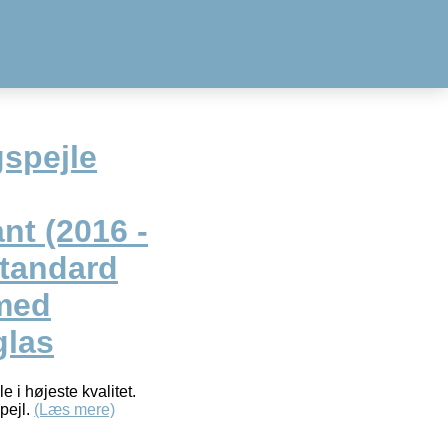
spejle
nt (2016 -
 standard
med
glas
i højeste kvalitet.
pejl.
(Læs mere)