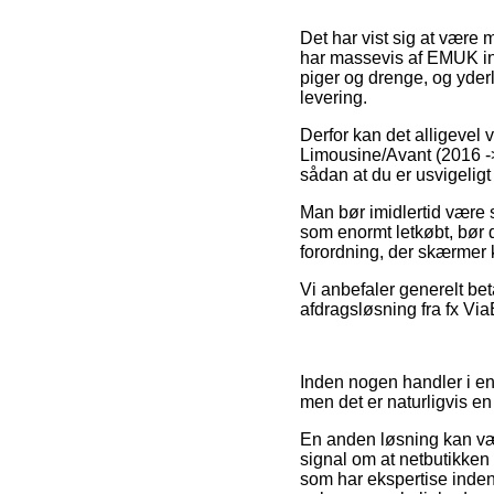
Det har vist sig at være m
har massevis af EMUK int
piger og drenge, og yder
levering.
Derfor kan det alligevel
Limousine/Avant (2016 ->)
sådan at du er usvigeligt 
Man bør imidlertid være 
som enormt letkøbt, bør 
forordning, der skærmer 
Vi anbefaler generelt be
afdragsløsning fra fx Via
Inden nogen handler i en
men det er naturligvis e
En anden løsning kan væ
signal om at netbutikken r
som har ekspertise inden