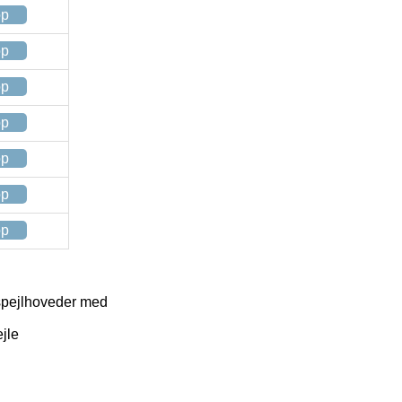
op
op
op
op
op
op
op
 spejlhoveder med
jle