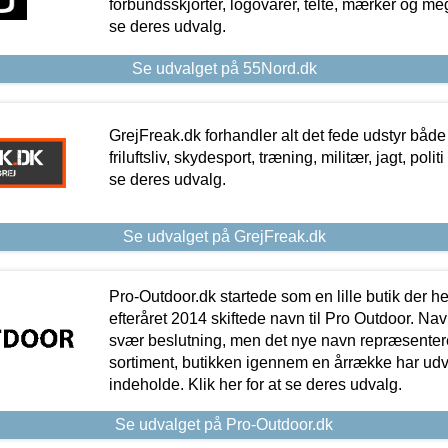
forbundsskjorter, logovarer, telte, mærker og meg
se deres udvalg.
Se udvalget på 55Nord.dk
GrejFreak.dk forhandler alt det fede udstyr både t
friluftsliv, skydesport, træning, militær, jagt, politi
se deres udvalg.
Se udvalget på GrejFreak.dk
Pro-Outdoor.dk startede som en lille butik der he
efteråret 2014 skiftede navn til Pro Outdoor. Nav
svær beslutning, men det nye navn repræsentere
sortiment, butikken igennem en årrække har udvid
indeholde. Klik her for at se deres udvalg.
Se udvalget på Pro-Outdoor.dk