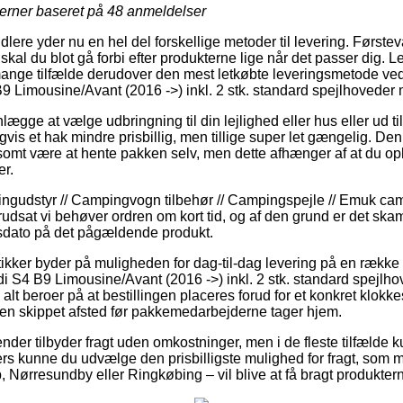
jerner baseret på
48
anmeldelser
lere yder nu en hel del forskellige metoder til levering. Første
skal du blot gå forbi efter produkterne lige når det passer dig. L
mange tilfælde derudover den mest letkøbte leveringsmetode ve
 Limousine/Avant (2016 ->) inkl. 2 stk. standard spejlhoveder
lægge at vælge udbringning til din lejlighed eller hus eller ud ti
vis et hak mindre prisbillig, men tillige super let gængelig. De
vlsomt være at hente pakken selv, men dette afhænger af at du op
r.
ngudstyr // Campingvogn tilbehør // Campingspejle // Emuk ca
udsat vi behøver ordren om kort tid, og af den grund er det skam
sdato på det pågældende produkt.
utikker byder på muligheden for dag-til-dag levering på en række
 S4 B9 Limousine/Avant (2016 ->) inkl. 2 stk. standard spejl
alt beroer på at bestillingen placeres forud for et konkret klo
kken skippet afsted før pakkemedarbejderne tager hjem.
ender tilbyder fragt uden omkostninger, men i de fleste tilfælde
Ellers kunne du udvælge den prisbilligste mulighed for fragt, s
, Nørresundby eller Ringkøbing – vil blive at få bragt produkter