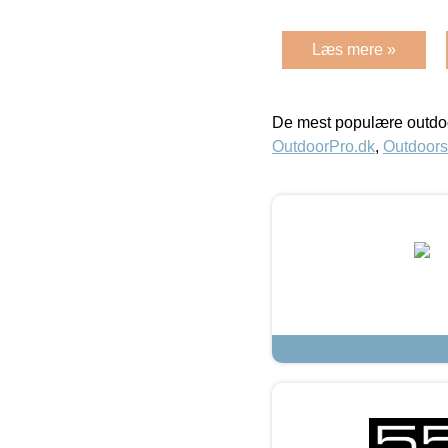
Læs mere »
De mest populære outdoo
OutdoorPro.dk
,
Outdoors