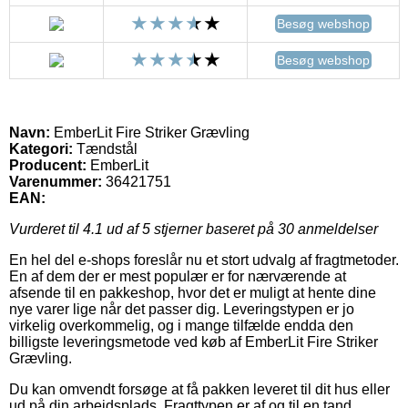
Besøg webshop
Besøg webshop
Navn:
EmberLit Fire Striker Grævling
Kategori:
Tændstål
Producent:
EmberLit
Varenummer:
36421751
EAN:
Vurderet til
4.1
ud af 5 stjerner baseret på
30
anmeldelser
En hel del e-shops foreslår nu et stort udvalg af fragtmetoder.
En af dem der er mest populær er for nærværende at
afsende til en pakkeshop, hvor det er muligt at hente dine
nye varer lige når det passer dig. Leveringstypen er jo
virkelig overkommelig, og i mange tilfælde endda den
billigste leveringsmetode ved køb af EmberLit Fire Striker
Grævling.
Du kan omvendt forsøge at få pakken leveret til dit hus eller
ud på din arbejdsplads. Fragttypen er af og til en tand