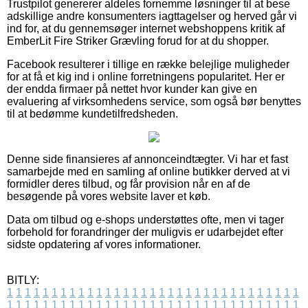
Trustpilot genererer aldeles fornemme løsninger til at bese
adskillige andre konsumenters iagttagelser og herved går vi
ind for, at du gennemsøger internet webshoppens kritik af
EmberLit Fire Striker Grævling forud for at du shopper.
Facebook resulterer i tillige en række belejlige muligheder
for at få et kig ind i online forretningens popularitet. Her er
der endda firmaer på nettet hvor kunder kan give en
evaluering af virksomhedens service, som også bør benyttes
til at bedømme kundetilfredsheden.
Denne side finansieres af annonceindtægter. Vi har et fast
samarbejde med en samling af online butikker derved at vi
formidler deres tilbud, og får provision når en af de
besøgende på vores website laver et køb.
Data om tilbud og e-shops understøttes ofte, men vi tager
forbehold for forandringer der muligvis er udarbejdet efter
sidste opdatering af vores informationer.
BITLY:
1
1
1
1
1
1
1
1
1
1
1
1
1
1
1
1
1
1
1
1
1
1
1
1
1
1
1
1
1
1
1
1
1
1
1
1
1
1
1
1
1
1
1
1
1
1
1
1
1
1
1
1
1
1
1
1
1
1
1
1
1
1
1
1
1
1