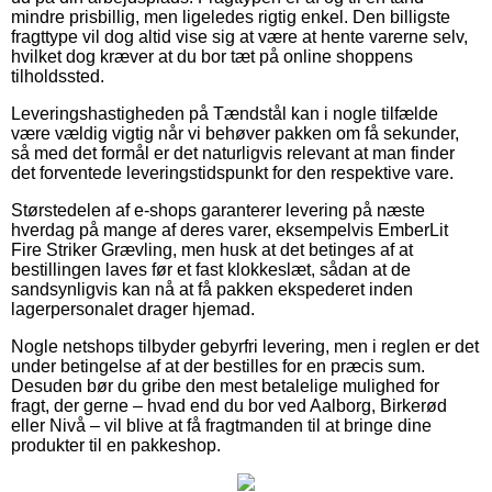
mindre prisbillig, men ligeledes rigtig enkel. Den billigste
fragttype vil dog altid vise sig at være at hente varerne selv,
hvilket dog kræver at du bor tæt på online shoppens
tilholdssted.
Leveringshastigheden på Tændstål kan i nogle tilfælde
være vældig vigtig når vi behøver pakken om få sekunder,
så med det formål er det naturligvis relevant at man finder
det forventede leveringstidspunkt for den respektive vare.
Størstedelen af e-shops garanterer levering på næste
hverdag på mange af deres varer, eksempelvis EmberLit
Fire Striker Grævling, men husk at det betinges af at
bestillingen laves før et fast klokkeslæt, sådan at de
sandsynligvis kan nå at få pakken ekspederet inden
lagerpersonalet drager hjemad.
Nogle netshops tilbyder gebyrfri levering, men i reglen er det
under betingelse af at der bestilles for en præcis sum.
Desuden bør du gribe den mest betalelige mulighed for
fragt, der gerne – hvad end du bor ved Aalborg, Birkerød
eller Nivå – vil blive at få fragtmanden til at bringe dine
produkter til en pakkeshop.