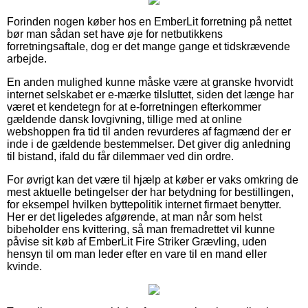
Forinden nogen køber hos en EmberLit forretning på nettet
bør man sådan set have øje for netbutikkens
forretningsaftale, dog er det mange gange et tidskrævende
arbejde.
En anden mulighed kunne måske være at granske hvorvidt
internet selskabet er e-mærke tilsluttet, siden det længe har
været et kendetegn for at e-forretningen efterkommer
gældende dansk lovgivning, tillige med at online
webshoppen fra tid til anden revurderes af fagmænd der er
inde i de gældende bestemmelser. Det giver dig anledning
til bistand, ifald du får dilemmaer ved din ordre.
For øvrigt kan det være til hjælp at køber er vaks omkring de
mest aktuelle betingelser der har betydning for bestillingen,
for eksempel hvilken byttepolitik internet firmaet benytter.
Her er det ligeledes afgørende, at man når som helst
bibeholder ens kvittering, så man fremadrettet vil kunne
påvise sit køb af EmberLit Fire Striker Grævling, uden
hensyn til om man leder efter en vare til en mand eller
kvinde.