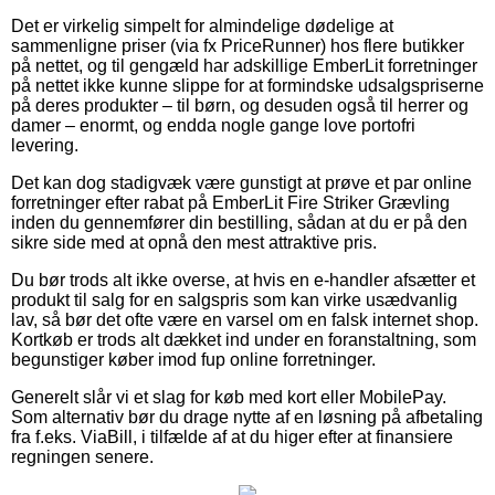
Det er virkelig simpelt for almindelige dødelige at
sammenligne priser (via fx PriceRunner) hos flere butikker
på nettet, og til gengæld har adskillige EmberLit forretninger
på nettet ikke kunne slippe for at formindske udsalgspriserne
på deres produkter – til børn, og desuden også til herrer og
damer – enormt, og endda nogle gange love portofri
levering.
Det kan dog stadigvæk være gunstigt at prøve et par online
forretninger efter rabat på EmberLit Fire Striker Grævling
inden du gennemfører din bestilling, sådan at du er på den
sikre side med at opnå den mest attraktive pris.
Du bør trods alt ikke overse, at hvis en e-handler afsætter et
produkt til salg for en salgspris som kan virke usædvanlig
lav, så bør det ofte være en varsel om en falsk internet shop.
Kortkøb er trods alt dækket ind under en foranstaltning, som
begunstiger køber imod fup online forretninger.
Generelt slår vi et slag for køb med kort eller MobilePay.
Som alternativ bør du drage nytte af en løsning på afbetaling
fra f.eks. ViaBill, i tilfælde af at du higer efter at finansiere
regningen senere.