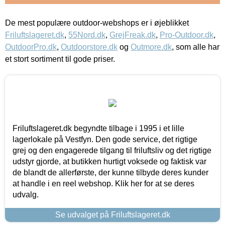
De mest populære outdoor-webshops er i øjeblikket
Friluftslageret.dk
,
55Nord.dk
,
GrejFreak.dk
,
Pro-Outdoor.dk
,
OutdoorPro.dk
,
Outdoorstore.dk
og
Outmore.dk
, som alle har
et stort sortiment til gode priser.
Friluftslageret.dk begyndte tilbage i 1995 i et lille
lagerlokale på Vestfyn. Den gode service, det rigtige
grej og den engagerede tilgang til friluftsliv og det rigtige
udstyr gjorde, at butikken hurtigt voksede og faktisk var
de blandt de allerførste, der kunne tilbyde deres kunder
at handle i en reel webshop. Klik her for at se deres
udvalg.
Se udvalget på Friluftslageret.dk