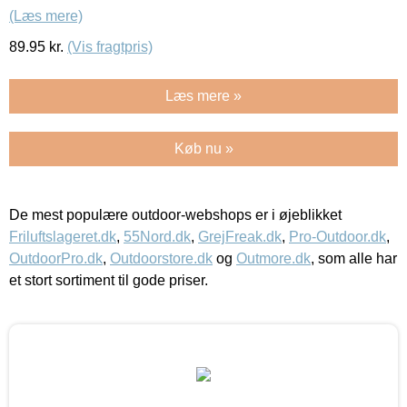
(Læs mere)
89.95
kr.
(Vis fragtpris)
Læs mere »
Køb nu »
De mest populære outdoor-webshops er i øjeblikket
Friluftslageret.dk
,
55Nord.dk
,
GrejFreak.dk
,
Pro-Outdoor.dk
,
OutdoorPro.dk
,
Outdoorstore.dk
og
Outmore.dk
, som alle har
et stort sortiment til gode priser.