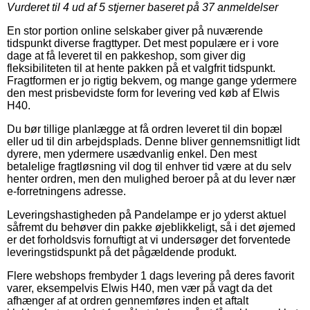
Vurderet til
4
ud af 5 stjerner baseret på
37
anmeldelser
En stor portion online selskaber giver på nuværende
tidspunkt diverse fragttyper. Det mest populære er i vore
dage at få leveret til en pakkeshop, som giver dig
fleksibiliteten til at hente pakken på et valgfrit tidspunkt.
Fragtformen er jo rigtig bekvem, og mange gange ydermere
den mest prisbevidste form for levering ved køb af Elwis
H40.
Du bør tillige planlægge at få ordren leveret til din bopæl
eller ud til din arbejdsplads. Denne bliver gennemsnitligt lidt
dyrere, men ydermere usædvanlig enkel. Den mest
betalelige fragtløsning vil dog til enhver tid være at du selv
henter ordren, men den mulighed beroer på at du lever nær
e-forretningens adresse.
Leveringshastigheden på Pandelampe er jo yderst aktuel
såfremt du behøver din pakke øjeblikkeligt, så i det øjemed
er det forholdsvis fornuftigt at vi undersøger det forventede
leveringstidspunkt på det pågældende produkt.
Flere webshops frembyder 1 dags levering på deres favorit
varer, eksempelvis Elwis H40, men vær på vagt da det
afhænger af at ordren gennemføres inden et aftalt