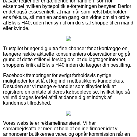
basale regler der er gældende for handlen, som for
eksempel hvilken byttepolitik e-forretningen benytter. Derfor
er det også essesentielt, at man når som helst bibeholder
ens faktura, så man en anden gang kan vidne om sin ordre
af Elwis H40, uden hensyn til om du skal shoppe til en mand
eller kvinde.
Trustpilot bringer dig ultra fine chancer for at kortlægge en
længere række aktuelle konsumenters observationer og på
grund af dette stiller vi forslag om, at du iagttager internet
shoppens kritik af Elwis H40 inden du lægger din bestilling.
Facebook frembringer for øvrigt forholdsvis nyttige
muligheder for at få et kig ind i netbutikkens kundefokus.
Desuden ser vi mange e-handler som tilbyder folk at
registrere en omtale af deres købsoplevelse, hvilket lige så
vel må drages fordel af til at danne dig et indtryk af
kundernes tilfredshed.
Vores website er reklamefinansieret. Vi har
samarbejdsaftaler med et hold af online firmaer idet vi
annoncerer butikkernes varer, og opnår kommission når en