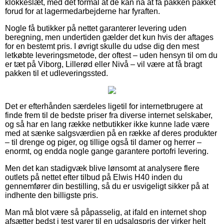
klokkeslæt, med det formål at de kan nå at få pakken pakket
forud for at lagermedarbejderne har fyraften.
Nogle få butikker på nettet garanterer levering uden
beregning, men undertiden gælder det kun hvis der aftages
for en bestemt pris. I øvrigt skulle du udse dig den mest
letkøbte leveringsmetode, der oftest – uden hensyn til om du
er tæt på Viborg, Lillerød eller Nivå – vil være at få bragt
pakken til et udleveringssted.
Det er efterhånden særdeles ligetil for internetbrugere at
finde frem til de bedste priser fra diverse internet selskaber,
og så har en lang række netbutikker ikke kunne lade være
med at sænke salgsværdien på en række af deres produkter
– til drenge og piger, og tillige også til damer og herrer –
enormt, og endda nogle gange garantere portofri levering.
Men det kan stadigvæk blive lønsomt at analysere flere
outlets på nettet efter tilbud på Elwis H40 inden du
gennemfører din bestilling, så du er usvigeligt sikker på at
indhente den billigste pris.
Man må blot være så påpasselig, at ifald en internet shop
afsætter bedst i test varer til en udsalgspris der virker helt