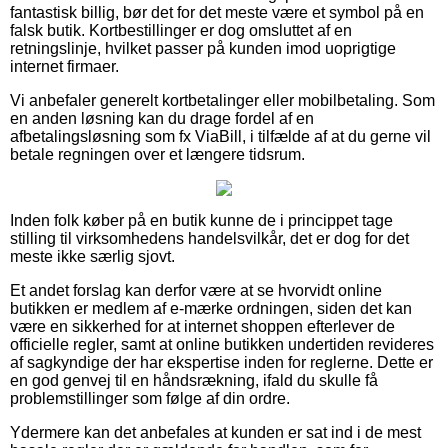
fantastisk billig, bør det for det meste være et symbol på en
falsk butik. Kortbestillinger er dog omsluttet af en
retningslinje, hvilket passer på kunden imod uoprigtige
internet firmaer.
Vi anbefaler generelt kortbetalinger eller mobilbetaling. Som
en anden løsning kan du drage fordel af en
afbetalingsløsning som fx ViaBill, i tilfælde af at du gerne vil
betale regningen over et længere tidsrum.
Inden folk køber på en butik kunne de i princippet tage
stilling til virksomhedens handelsvilkår, det er dog for det
meste ikke særlig sjovt.
Et andet forslag kan derfor være at se hvorvidt online
butikken er medlem af e-mærke ordningen, siden det kan
være en sikkerhed for at internet shoppen efterlever de
officielle regler, samt at online butikken undertiden revideres
af sagkyndige der har ekspertise inden for reglerne. Dette er
en god genvej til en håndsrækning, ifald du skulle få
problemstillinger som følge af din ordre.
Ydermere kan det anbefales at kunden er sat ind i de mest