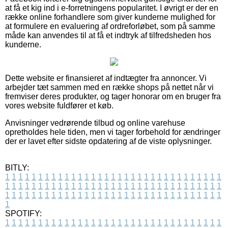
at få et kig ind i e-forretningens popularitet. I øvrigt er der en
række online forhandlere som giver kunderne mulighed for
at formulere en evaluering af ordreforløbet, som på samme
måde kan anvendes til at få et indtryk af tilfredsheden hos
kunderne.
Dette website er finansieret af indtægter fra annoncer. Vi
arbejder tæt sammen med en række shops på nettet når vi
fremviser deres produkter, og tager honorar om en bruger fra
vores website fuldfører et køb.
Anvisninger vedrørende tilbud og online varehuse
opretholdes hele tiden, men vi tager forbehold for ændringer
der er lavet efter sidste opdatering af de viste oplysninger.
BITLY:
1
1
1
1
1
1
1
1
1
1
1
1
1
1
1
1
1
1
1
1
1
1
1
1
1
1
1
1
1
1
1
1
1
1
1
1
1
1
1
1
1
1
1
1
1
1
1
1
1
1
1
1
1
1
1
1
1
1
1
1
1
1
1
1
1
1
1
1
1
1
1
1
1
1
1
1
1
1
1
1
1
1
1
1
1
1
1
1
1
1
1
1
1
1
1
1
1
1
1
1
SPOTIFY:
1
1
1
1
1
1
1
1
1
1
1
1
1
1
1
1
1
1
1
1
1
1
1
1
1
1
1
1
1
1
1
1
1