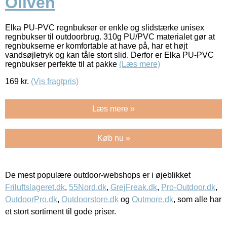
Oliven
Elka PU-PVC regnbukser er enkle og slidstærke unisex
regnbukser til outdoorbrug. 310g PU/PVC materialet gør at
regnbukserne er komfortable at have på, har et højt
vandsøjletryk og kan tåle stort slid. Derfor er Elka PU-PVC
regnbukser perfekte til at pakke
(Læs mere)
169
kr.
(Vis fragtpris)
Læs mere »
Køb nu »
De mest populære outdoor-webshops er i øjeblikket
Friluftslageret.dk
,
55Nord.dk
,
GrejFreak.dk
,
Pro-Outdoor.dk
,
OutdoorPro.dk
,
Outdoorstore.dk
og
Outmore.dk
, som alle har
et stort sortiment til gode priser.