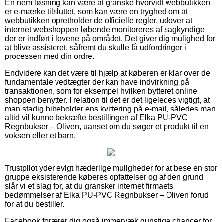
En nem løsning kan være at granske hvorvidt webbutikken
er e-mærke tilsluttet, som kan være en tryghed om at
webbutikken opretholder de officielle regler, udover at
internet webshoppen løbende monitoreres af sagkyndige
der er indført i lovene på området. Det giver dig mulighed for
at blive assisteret, såfremt du skulle få udfordringer i
processen med din ordre.
Endvidere kan det være til hjælp at køberen er klar over de
fundamentale vedtægter der kan have indvirkning på
transaktionen, som for eksempel hvilken bytteret online
shoppen benytter. I relation til det er det ligeledes vigtigt, at
man stadig bibeholder ens kvittering på e-mail, således man
altid vil kunne bekræfte bestillingen af Elka PU-PVC
Regnbukser – Oliven, uanset om du søger et produkt til en
voksen eller et barn.
Trustpilot yder evigt hæderlige muligheder for at bese en stor
gruppe eksisterende køberes opfattelser og af den grund
slår vi et slag for, at du gransker internet firmaets
bedømmelser af Elka PU-PVC Regnbukser – Oliven forud
for at du bestiller.
Facebook forærer dig også immervæk gunstige chancer for