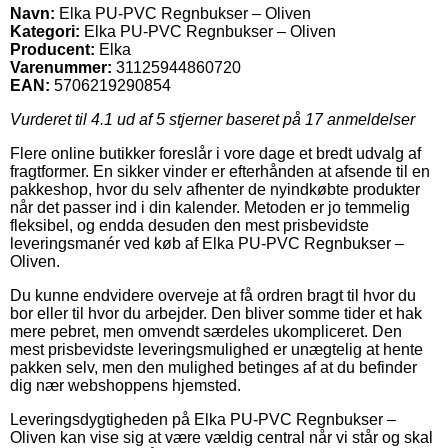
Navn:
Elka PU-PVC Regnbukser – Oliven
Kategori:
Elka PU-PVC Regnbukser – Oliven
Producent:
Elka
Varenummer:
31125944860720
EAN:
5706219290854
Vurderet til
4.1
ud af 5 stjerner baseret på
17
anmeldelser
Flere online butikker foreslår i vore dage et bredt udvalg af
fragtformer. En sikker vinder er efterhånden at afsende til en
pakkeshop, hvor du selv afhenter de nyindkøbte produkter
når det passer ind i din kalender. Metoden er jo temmelig
fleksibel, og endda desuden den mest prisbevidste
leveringsmanér ved køb af Elka PU-PVC Regnbukser –
Oliven.
Du kunne endvidere overveje at få ordren bragt til hvor du
bor eller til hvor du arbejder. Den bliver somme tider et hak
mere pebret, men omvendt særdeles ukompliceret. Den
mest prisbevidste leveringsmulighed er unægtelig at hente
pakken selv, men den mulighed betinges af at du befinder
dig nær webshoppens hjemsted.
Leveringsdygtigheden på Elka PU-PVC Regnbukser –
Oliven kan vise sig at være vældig central når vi står og skal