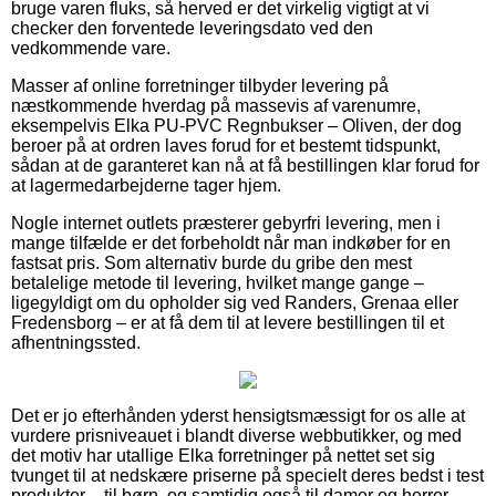
bruge varen fluks, så herved er det virkelig vigtigt at vi
checker den forventede leveringsdato ved den
vedkommende vare.
Masser af online forretninger tilbyder levering på
næstkommende hverdag på massevis af varenumre,
eksempelvis Elka PU-PVC Regnbukser – Oliven, der dog
beroer på at ordren laves forud for et bestemt tidspunkt,
sådan at de garanteret kan nå at få bestillingen klar forud for
at lagermedarbejderne tager hjem.
Nogle internet outlets præsterer gebyrfri levering, men i
mange tilfælde er det forbeholdt når man indkøber for en
fastsat pris. Som alternativ burde du gribe den mest
betalelige metode til levering, hvilket mange gange –
ligegyldigt om du opholder sig ved Randers, Grenaa eller
Fredensborg – er at få dem til at levere bestillingen til et
afhentningssted.
Det er jo efterhånden yderst hensigtsmæssigt for os alle at
vurdere prisniveauet i blandt diverse webbutikker, og med
det motiv har utallige Elka forretninger på nettet set sig
tvunget til at nedskære priserne på specielt deres bedst i test
produkter – til børn, og samtidig også til damer og herrer –