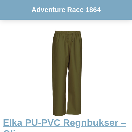
Adventure Race 1864
Elka PU-PVC Regnbukser –