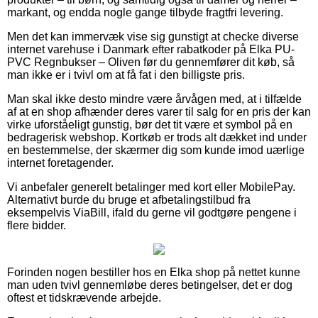
markant, og endda nogle gange tilbyde fragtfri levering.
Men det kan immervæk vise sig gunstigt at checke diverse
internet varehuse i Danmark efter rabatkoder på Elka PU-
PVC Regnbukser – Oliven før du gennemfører dit køb, så
man ikke er i tvivl om at få fat i den billigste pris.
Man skal ikke desto mindre være årvågen med, at i tilfælde
af at en shop afhænder deres varer til salg for en pris der kan
virke uforståeligt gunstig, bør det tit være et symbol på en
bedragerisk webshop. Kortkøb er trods alt dækket ind under
en bestemmelse, der skærmer dig som kunde imod uærlige
internet foretagender.
Vi anbefaler generelt betalinger med kort eller MobilePay.
Alternativt burde du bruge et afbetalingstilbud fra
eksempelvis ViaBill, ifald du gerne vil godtgøre pengene i
flere bidder.
Forinden nogen bestiller hos en Elka shop på nettet kunne
man uden tvivl gennemløbe deres betingelser, det er dog
oftest et tidskrævende arbejde.