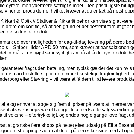
e at få ordren leveret hjem til dig eller ud til din arbejdsplads.
ule dyrere, men ydermere særligt simpel. Den prisbilligste mulig
elv henter produkterne, hvilket kræver at du er tæt på netshopp
 Kikkert & Optik // Stativer & Kikkerttilbehør kan vise sig at væ
din ordre om kort tid, så af den grund er det bestemt fornuftigt a
ed det aktuelle produkt.
anmark udlover muligheden for dag-til-dag levering på deres b
tials – Sniper Hider ARD 50 mm, som kræver at transaktionen ge
et formål at de højst sandsynligt kan nå at få dit nye produkt bet
ften.
ker garanterer fragt uden betaling, men typisk gælder det kun hvi
burde man beslutte sig for den mindst kostelige fragtmulighed, 
erborg eller Støvring – vil være at få dem til at levere produkter
r alle og enhver at søge sig frem til priser på tværs af internet v
Essentials webshops været tvunget til at nedsætte salgsværdien på
 til voksne – eftertrykkeligt, og endda nogle gange love fragt u
art at granske flere shops på nettet efter udsalg på Elite Essen
gør din shopping, sådan at du er på den sikre side med at opnå