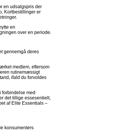
or en udsalgspris der
 Kortbestillinger er
etninger.
nytte en
regningen over en periode.
 set gennemgå deres
-mærket medlem, eftersom
leren rutinemæssigt
and, ifald du forvoldes
i forbindelse med
det tillige essesentielt,
t af Elite Essentials –
ende konsumenters