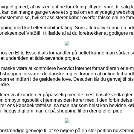
ggelig med, at hvis en online forretning tilbyder varer til salg f
å kan det mange gange være et signal om en snydagtig webshop.
ovbestemmelse, hvilket assisterer køber overfor falske online forr
opping med kort eller mobilbetaling. Som alternativ kunne du ud
r eksempel ViaBill, i tilfælde af at du foretrækker at godtgøre 
ler hos en Elite Essentials forhandler på nettet kunne man sådan
 det undertiden et tidskrævende projekt.
e måske være at kontrollere hvorvidt internet forhandleren er e
ebshoppen forsvarer de danske regler, foruden at online forhand
om er indført i de gældende love. Desuden får du genvej til bist
rdre.
rer vi at kunden er påpasselig med de mest basale vedtægter 
n ombytningspolitik hjemmesiden kører med. I den forbindelse er 
varer ens købsbekræftelse, så man når som helst kan bevidne købe
ligegyldigt om man er på shopping til en dreng eller pige.
t anstændige genveje til at se nøjere på en stor portion nuvær