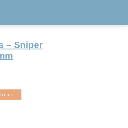
s – Sniper
 mm
b nu »