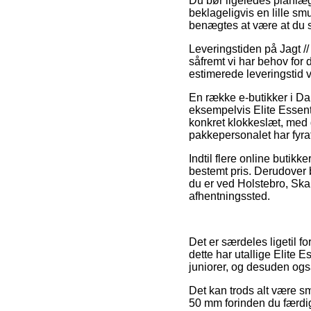
Du bør ligeledes planlægg
beklageligvis en lille sm
benægtes at være at du s
Leveringstiden på Jagt //
såfremt vi har behov for 
estimerede leveringstid v
En række e-butikker i D
eksempelvis Elite Essen
konkret klokkeslæt, med d
pakkepersonalet har fyra
Indtil flere online butik
bestemt pris. Derudover 
du er ved Holstebro, Skand
afhentningssted.
Det er særdeles ligetil fo
dette har utallige Elite 
juniorer, og desuden også
Det kan trods alt være sm
50 mm forinden du færdig