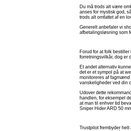
Du må trods alt være omhy
anses for mystisk god, s
trods alt omfattet af en l
Generelt anbefaler vi sh
afbetalingsløsning som fo
Forud for at folk bestil
forretningsvilkår, dog er
Et andet alternativ kunn
det er et sympol på at w
monitoreres af fagmænd s
vanskeligheder ved din o
Udover dette rekommande
handlen, for eksempel de
at man til enhver tid be
Sniper Hider ARD 50 mm, 
Trustpilot frembyder hel