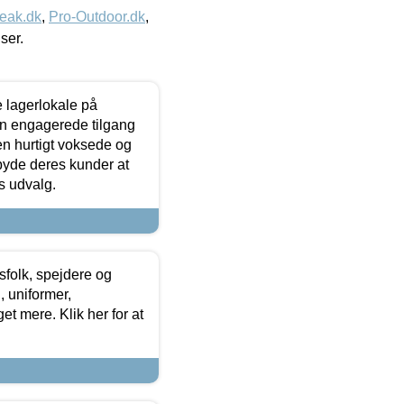
eak.dk
,
Pro-Outdoor.dk
,
iser.
le lagerlokale på
den engagerede tilgang
kken hurtigt voksede og
lbyde deres kunder at
s udvalg.
tsfolk, spejdere og
 uniformer,
et mere. Klik her for at