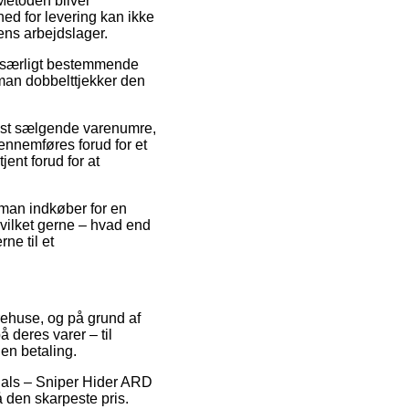
 Metoden bliver
hed for levering kan ikke
ens arbejdslager.
re særligt bestemmende
t man dobbelttjekker den
edst sælgende varenumre,
nnemføres forud for et
jent forud for at
s man indkøber for en
hvilket gerne – hvad end
ne til et
arehuse, og på grund af
 deres varer – til
den betaling.
tials – Sniper Hider ARD
 den skarpeste pris.