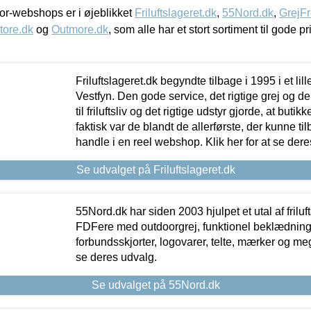
r-webshops er i øjeblikket
Friluftslageret.dk
,
55Nord.dk
,
GrejFr
tore.dk
og
Outmore.dk
, som alle har et stort sortiment til gode pr
Friluftslageret.dk begyndte tilbage i 1995 i et lil
Vestfyn. Den gode service, det rigtige grej og 
til friluftsliv og det rigtige udstyr gjorde, at buti
faktisk var de blandt de allerførste, der kunne ti
handle i en reel webshop. Klik her for at se dere
Se udvalget på Friluftslageret.dk
55Nord.dk har siden 2003 hjulpet et utal af friluf
FDFere med outdoorgrej, funktionel beklædning,
forbundsskjorter, logovarer, telte, mærker og meg
se deres udvalg.
Se udvalget på 55Nord.dk