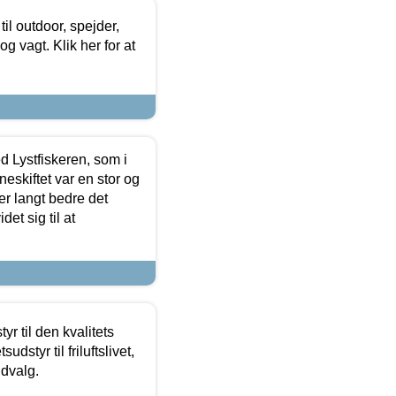
il outdoor, spejder,
 og vagt. Klik her for at
d Lystfiskeren, som i
neskiftet var en stor og
r langt bedre det
et sig til at
r til den kvalitets
dstyr til friluftslivet,
udvalg.