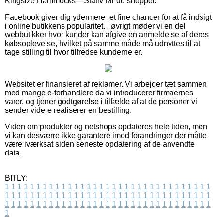
Kingsize Hammocks – Stativ før du shopper.
Facebook giver dig ydermere ret fine chancer for at få indsigt
i online butikkens popularitet. I øvrigt møder vi en del
webbutikker hvor kunder kan afgive en anmeldelse af deres
købsoplevelse, hvilket på samme måde må udnyttes til at
tage stilling til hvor tilfredse kunderne er.
Websitet er finansieret af reklamer. Vi arbejder tæt sammen
med mange e-forhandlere da vi introducerer firmaernes
varer, og tjener godtgørelse i tilfælde af at de personer vi
sender videre realiserer en bestilling.
Viden om produkter og netshops opdateres hele tiden, men
vi kan desværre ikke garantere imod forandringer der måtte
være iværksat siden seneste opdatering af de anvendte
data.
BITLY:
1
1
1
1
1
1
1
1
1
1
1
1
1
1
1
1
1
1
1
1
1
1
1
1
1
1
1
1
1
1
1
1
1
1
1
1
1
1
1
1
1
1
1
1
1
1
1
1
1
1
1
1
1
1
1
1
1
1
1
1
1
1
1
1
1
1
1
1
1
1
1
1
1
1
1
1
1
1
1
1
1
1
1
1
1
1
1
1
1
1
1
1
1
1
1
1
1
1
1
1