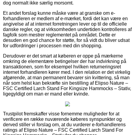
dog normalt ikke særlig morsomt.
Et andet forslag kunne måske være at granske om e-
forhandleren er medlem af e-mærket, fordi det kan være en
angivelse af at internet forretningen lever op til de officielle
danske regler, og at virksomheden undertiden kontrolleres af
fagfolk som mestrer reglementet på området. Dette er
desuden en god chance for støtte, for så vidt du bliver udsat
for udfordringer i processen med din shopping.
Derudover er det smart at køberen er oppe på mærkerne
omkring de elementære betingelser der har indvirkning på
transaktionen, som for eksempel hvilken returneringsret
internet forhandleren kører med. I den relation er det virkelig
afgørende, at man permanent bevarer sin kvittering, så man
når som helst kan bekræfte sin bestilling af Elipso Nature –
FSC Certified Larch Stand For Kingsize Hammocks – Stativ,
ligegyldigt om man er mand eller kvinde.
Trustpilot fremskaffer visse fornemme muligheder for at
verificere en række nuværende køberes synspunkter og
derved stiller vi forslag om, at du vurderer e-forhandlerens
ratings af Elipso Nature – FSC Certified Larch Stand For