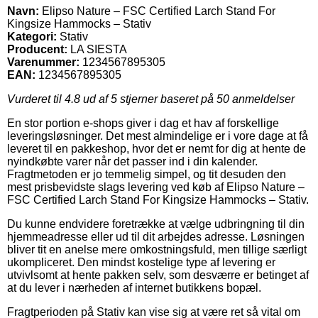
Navn:
Elipso Nature – FSC Certified Larch Stand For
Kingsize Hammocks – Stativ
Kategori:
Stativ
Producent:
LA SIESTA
Varenummer:
1234567895305
EAN:
1234567895305
Vurderet til
4.8
ud af 5 stjerner baseret på
50
anmeldelser
En stor portion e-shops giver i dag et hav af forskellige
leveringsløsninger. Det mest almindelige er i vore dage at få
leveret til en pakkeshop, hvor det er nemt for dig at hente de
nyindkøbte varer når det passer ind i din kalender.
Fragtmetoden er jo temmelig simpel, og tit desuden den
mest prisbevidste slags levering ved køb af Elipso Nature –
FSC Certified Larch Stand For Kingsize Hammocks – Stativ.
Du kunne endvidere foretrække at vælge udbringning til din
hjemmeadresse eller ud til dit arbejdes adresse. Løsningen
bliver tit en anelse mere omkostningsfuld, men tillige særligt
ukompliceret. Den mindst kostelige type af levering er
utvivlsomt at hente pakken selv, som desværre er betinget af
at du lever i nærheden af internet butikkens bopæl.
Fragtperioden på Stativ kan vise sig at være ret så vital om