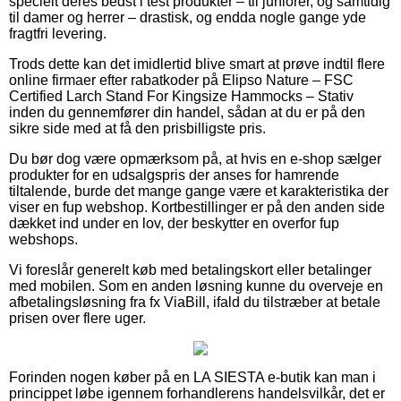
specielt deres bedst i test produkter – til juniorer, og samtidig
til damer og herrer – drastisk, og endda nogle gange yde
fragtfri levering.
Trods dette kan det imidlertid blive smart at prøve indtil flere
online firmaer efter rabatkoder på Elipso Nature – FSC
Certified Larch Stand For Kingsize Hammocks – Stativ
inden du gennemfører din handel, sådan at du er på den
sikre side med at få den prisbilligste pris.
Du bør dog være opmærksom på, at hvis en e-shop sælger
produkter for en udsalgspris der anses for hamrende
tiltalende, burde det mange gange være et karakteristika der
viser en fup webshop. Kortbestillinger er på den anden side
dækket ind under en lov, der beskytter en overfor fup
webshops.
Vi foreslår generelt køb med betalingskort eller betalinger
med mobilen. Som en anden løsning kunne du overveje en
afbetalingsløsning fra fx ViaBill, ifald du tilstræber at betale
prisen over flere uger.
Forinden nogen køber på en LA SIESTA e-butik kan man i
princippet løbe igennem forhandlerens handelsvilkår, det er