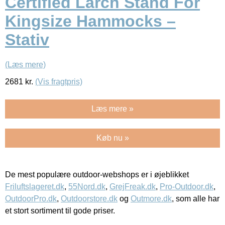
Certified Larch Stand For
Kingsize Hammocks –
Stativ
(Læs mere)
2681
kr.
(Vis fragtpris)
Læs mere »
Køb nu »
De mest populære outdoor-webshops er i øjeblikket
Friluftslageret.dk
,
55Nord.dk
,
GrejFreak.dk
,
Pro-Outdoor.dk
,
OutdoorPro.dk
,
Outdoorstore.dk
og
Outmore.dk
, som alle har
et stort sortiment til gode priser.