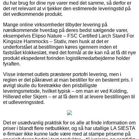
du har brug for dine nye varer med det samme, så derfor er
det ret relevant at vi tjekker den estimerede leveringstid på
det vedkommende produkt.
Mange online virksomheder tilbyder levering på
næstkommende hverdag på deres bedst sælgende varer,
eksempelvis Elipso Nature – FSC Certified Larch Stand For
Kingsize Hammocks – Stativ, men husk at det er
underforstået at bestillingen køres igennem inden et
fastslået klokkeslæt, med det formål at de kan nå at få dit nye
produkt ekspederet forinden logistikmedarbejderne holder
fyraften.
Visse internet outlets præsterer portofri levering, men i
reglen er det påkrævet at man bestiller for en bestemt pris. I
øvrigt skulle du foretrække den prisbilligste
leveringsmetode, hvilket typisk – om man er ved Kolding,
Hillerød eller Skjern – er at få dem til at levere bestillingen til
et udleveringssted.
Det er usædvanlig praktisk for os alle at finde information om
priser i blandt flere netbutikker, og så har utallige LA SIESTA
e-firmaer ikke kunne lade være med at stampe priserne på