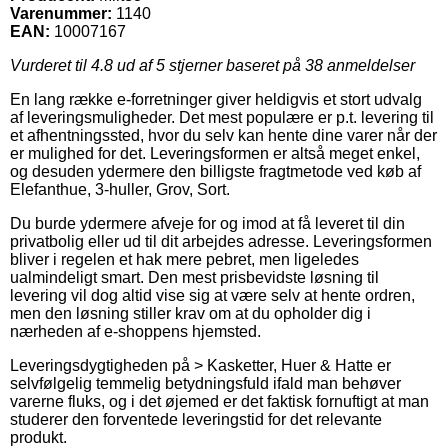
Varenummer:
1140
EAN:
10007167
Vurderet til
4.8
ud af 5 stjerner baseret på
38
anmeldelser
En lang række e-forretninger giver heldigvis et stort udvalg
af leveringsmuligheder. Det mest populære er p.t. levering til
et afhentningssted, hvor du selv kan hente dine varer når der
er mulighed for det. Leveringsformen er altså meget enkel,
og desuden ydermere den billigste fragtmetode ved køb af
Elefanthue, 3-huller, Grov, Sort.
Du burde ydermere afveje for og imod at få leveret til din
privatbolig eller ud til dit arbejdes adresse. Leveringsformen
bliver i regelen et hak mere pebret, men ligeledes
ualmindeligt smart. Den mest prisbevidste løsning til
levering vil dog altid vise sig at være selv at hente ordren,
men den løsning stiller krav om at du opholder dig i
nærheden af e-shoppens hjemsted.
Leveringsdygtigheden på > Kasketter, Huer & Hatte er
selvfølgelig temmelig betydningsfuld ifald man behøver
varerne fluks, og i det øjemed er det faktisk fornuftigt at man
studerer den forventede leveringstid for det relevante
produkt.