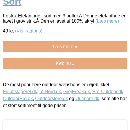
Sort
Fostex Elefanthue i sort med 3 huller.Â Denne elefanthue er
lavet i grov strik.Â Den er lavet af 100% akryl
(Læs mere)
49
kr.
(Vis fragtpris)
Læs mere »
Køb nu »
De mest populære outdoor-webshops er i øjeblikket
Friluftslageret.dk
,
55Nord.dk
,
GrejFreak.dk
,
Pro-Outdoor.dk
,
OutdoorPro.dk
,
Outdoorstore.dk
og
Outmore.dk
, som alle har
et stort sortiment til gode priser.