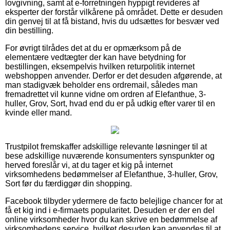
lovgivning, samt at e-forretningen hyppigt revideres af
eksperter der forstår vilkårene på området. Dette er desuden
din genvej til at få bistand, hvis du udsættes for besvær ved
din bestilling.
For øvrigt tilrådes det at du er opmærksom på de
elementære vedtægter der kan have betydning for
bestillingen, eksempelvis hvilken returpolitik internet
webshoppen anvender. Derfor er det desuden afgørende, at
man stadigvæk beholder ens ordremail, således man
fremadrettet vil kunne vidne om ordren af Elefanthue, 3-
huller, Grov, Sort, hvad end du er på udkig efter varer til en
kvinde eller mand.
Trustpilot fremskaffer adskillige relevante løsninger til at
bese adskillige nuværende konsumenters synspunkter og
herved foreslår vi, at du tager et kig på internet
virksomhedens bedømmelser af Elefanthue, 3-huller, Grov,
Sort før du færdiggør din shopping.
Facebook tilbyder ydermere de facto belejlige chancer for at
få et kig ind i e-firmaets popularitet. Desuden er der en del
online virksomheder hvor du kan skrive en bedømmelse af
virksomhedens service, hvilket desuden kan anvendes til at