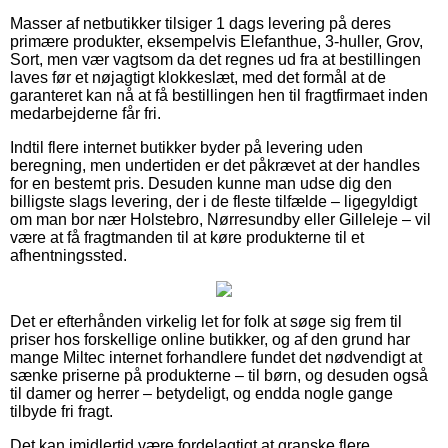
Masser af netbutikker tilsiger 1 dags levering på deres
primære produkter, eksempelvis Elefanthue, 3-huller, Grov,
Sort, men vær vagtsom da det regnes ud fra at bestillingen
laves før et nøjagtigt klokkeslæt, med det formål at de
garanteret kan nå at få bestillingen hen til fragtfirmaet inden
medarbejderne får fri.
Indtil flere internet butikker byder på levering uden
beregning, men undertiden er det påkrævet at der handles
for en bestemt pris. Desuden kunne man udse dig den
billigste slags levering, der i de fleste tilfælde – ligegyldigt
om man bor nær Holstebro, Nørresundby eller Gilleleje – vil
være at få fragtmanden til at køre produkterne til et
afhentningssted.
Det er efterhånden virkelig let for folk at søge sig frem til
priser hos forskellige online butikker, og af den grund har
mange Miltec internet forhandlere fundet det nødvendigt at
sænke priserne på produkterne – til børn, og desuden også
til damer og herrer – betydeligt, og endda nogle gange
tilbyde fri fragt.
Det kan imidlertid være fordelagtigt at granske flere