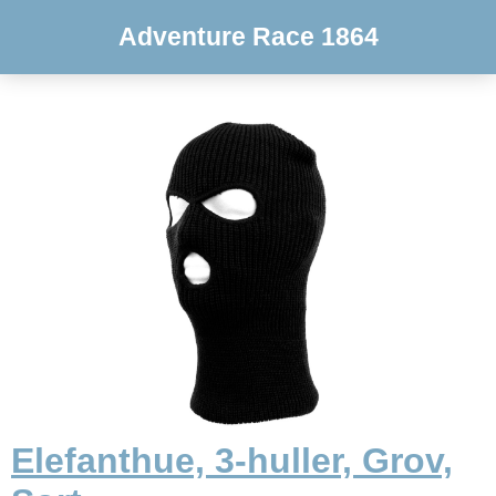
Adventure Race 1864
Elefanthue, 3-huller, Grov,