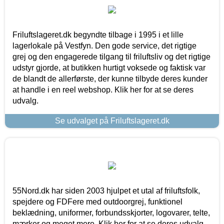
Friluftslageret.dk begyndte tilbage i 1995 i et lille
lagerlokale på Vestfyn. Den gode service, det rigtige
grej og den engagerede tilgang til friluftsliv og det rigtige
udstyr gjorde, at butikken hurtigt voksede og faktisk var
de blandt de allerførste, der kunne tilbyde deres kunder
at handle i en reel webshop. Klik her for at se deres
udvalg.
Se udvalget på Friluftslageret.dk
55Nord.dk har siden 2003 hjulpet et utal af friluftsfolk,
spejdere og FDFere med outdoorgrej, funktionel
beklædning, uniformer, forbundsskjorter, logovarer, telte,
mærker og meget mere. Klik her for at se deres udvalg.