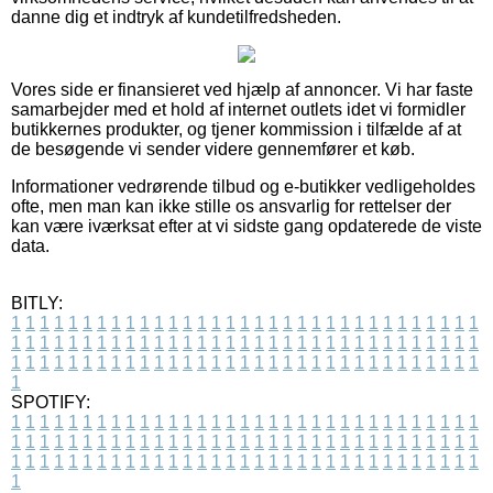
danne dig et indtryk af kundetilfredsheden.
Vores side er finansieret ved hjælp af annoncer. Vi har faste
samarbejder med et hold af internet outlets idet vi formidler
butikkernes produkter, og tjener kommission i tilfælde af at
de besøgende vi sender videre gennemfører et køb.
Informationer vedrørende tilbud og e-butikker vedligeholdes
ofte, men man kan ikke stille os ansvarlig for rettelser der
kan være iværksat efter at vi sidste gang opdaterede de viste
data.
BITLY:
1
1
1
1
1
1
1
1
1
1
1
1
1
1
1
1
1
1
1
1
1
1
1
1
1
1
1
1
1
1
1
1
1
1
1
1
1
1
1
1
1
1
1
1
1
1
1
1
1
1
1
1
1
1
1
1
1
1
1
1
1
1
1
1
1
1
1
1
1
1
1
1
1
1
1
1
1
1
1
1
1
1
1
1
1
1
1
1
1
1
1
1
1
1
1
1
1
1
1
1
SPOTIFY:
1
1
1
1
1
1
1
1
1
1
1
1
1
1
1
1
1
1
1
1
1
1
1
1
1
1
1
1
1
1
1
1
1
1
1
1
1
1
1
1
1
1
1
1
1
1
1
1
1
1
1
1
1
1
1
1
1
1
1
1
1
1
1
1
1
1
1
1
1
1
1
1
1
1
1
1
1
1
1
1
1
1
1
1
1
1
1
1
1
1
1
1
1
1
1
1
1
1
1
1