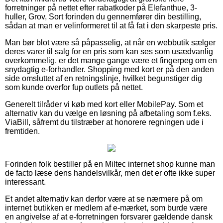
forretninger på nettet efter rabatkoder på Elefanthue, 3-
huller, Grov, Sort forinden du gennemfører din bestilling,
sådan at man er velinformeret til at få fat i den skarpeste pris.
Man bør blot være så påpasselig, at når en webbutik sælger
deres varer til salg for en pris som kan ses som usædvanlig
overkommelig, er det mange gange være et fingerpeg om en
snydagtig e-forhandler. Shopping med kort er på den anden
side omsluttet af en retningslinje, hvilket begunstiger dig
som kunde overfor fup outlets på nettet.
Generelt tilråder vi køb med kort eller MobilePay. Som et
alternativ kan du vælge en løsning på afbetaling som f.eks.
ViaBill, såfremt du tilstræber at honorere regningen ude i
fremtiden.
Forinden folk bestiller på en Miltec internet shop kunne man
de facto læse dens handelsvilkår, men det er ofte ikke super
interessant.
Et andet alternativ kan derfor være at se nærmere på om
internet butikken er medlem af e-mærket, som burde være
en angivelse af at e-forretningen forsvarer gældende dansk