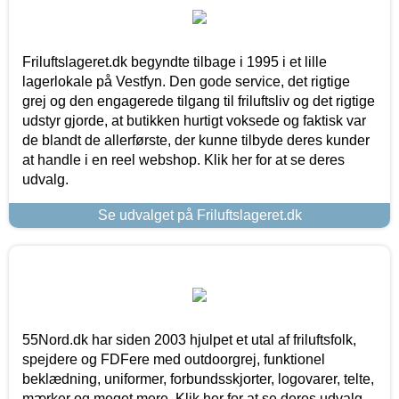
Friluftslageret.dk begyndte tilbage i 1995 i et lille
lagerlokale på Vestfyn. Den gode service, det rigtige
grej og den engagerede tilgang til friluftsliv og det rigtige
udstyr gjorde, at butikken hurtigt voksede og faktisk var
de blandt de allerførste, der kunne tilbyde deres kunder
at handle i en reel webshop. Klik her for at se deres
udvalg.
Se udvalget på Friluftslageret.dk
55Nord.dk har siden 2003 hjulpet et utal af friluftsfolk,
spejdere og FDFere med outdoorgrej, funktionel
beklædning, uniformer, forbundsskjorter, logovarer, telte,
mærker og meget mere. Klik her for at se deres udvalg.