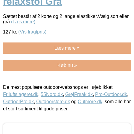
relaxstol Grå
Sættet består af 2 korte og 2 lange elastikker.Vælg sort eller
grå
(Læs mere)
127
kr.
(Vis fragtpris)
Læs mere »
Køb nu »
De mest populære outdoor-webshops er i øjeblikket
Friluftslageret.dk
,
55Nord.dk
,
GrejFreak.dk
,
Pro-Outdoor.dk
,
OutdoorPro.dk
,
Outdoorstore.dk
og
Outmore.dk
, som alle har
et stort sortiment til gode priser.