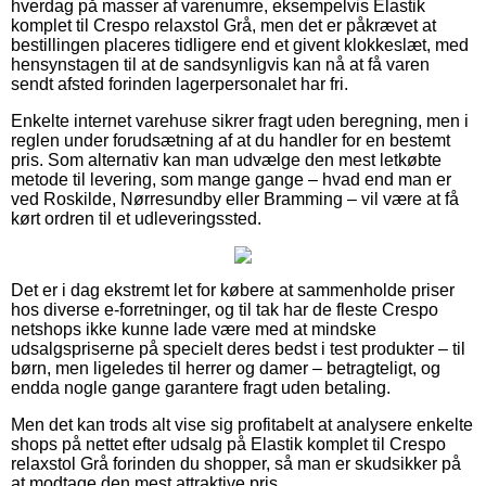
hverdag på masser af varenumre, eksempelvis Elastik
komplet til Crespo relaxstol Grå, men det er påkrævet at
bestillingen placeres tidligere end et givent klokkeslæt, med
hensynstagen til at de sandsynligvis kan nå at få varen
sendt afsted forinden lagerpersonalet har fri.
Enkelte internet varehuse sikrer fragt uden beregning, men i
reglen under forudsætning af at du handler for en bestemt
pris. Som alternativ kan man udvælge den mest letkøbte
metode til levering, som mange gange – hvad end man er
ved Roskilde, Nørresundby eller Bramming – vil være at få
kørt ordren til et udleveringssted.
Det er i dag ekstremt let for købere at sammenholde priser
hos diverse e-forretninger, og til tak har de fleste Crespo
netshops ikke kunne lade være med at mindske
udsalgspriserne på specielt deres bedst i test produkter – til
børn, men ligeledes til herrer og damer – betragteligt, og
endda nogle gange garantere fragt uden betaling.
Men det kan trods alt vise sig profitabelt at analysere enkelte
shops på nettet efter udsalg på Elastik komplet til Crespo
relaxstol Grå forinden du shopper, så man er skudsikker på
at modtage den mest attraktive pris.