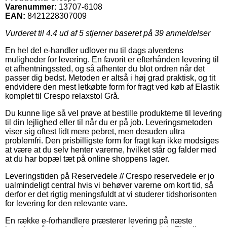
Varenummer:
13707-6108
EAN:
8421228307009
Vurderet til
4.4
ud af 5 stjerner baseret på
39
anmeldelser
En hel del e-handler udlover nu til dags alverdens
muligheder for levering. En favorit er efterhånden levering til
et afhentningssted, og så afhenter du blot ordren når det
passer dig bedst. Metoden er altså i høj grad praktisk, og tit
endvidere den mest letkøbte form for fragt ved køb af Elastik
komplet til Crespo relaxstol Grå.
Du kunne lige så vel prøve at bestille produkterne til levering
til din lejlighed eller til når du er på job. Leveringsmetoden
viser sig oftest lidt mere pebret, men desuden ultra
problemfri. Den prisbilligste form for fragt kan ikke modsiges
at være at du selv henter varerne, hvilket står og falder med
at du har bopæl tæt på online shoppens lager.
Leveringstiden på Reservedele // Crespo reservedele er jo
ualmindeligt central hvis vi behøver varerne om kort tid, så
derfor er det rigtig meningsfuldt at vi studerer tidshorisonten
for levering for den relevante vare.
En række e-forhandlere præsterer levering på næste