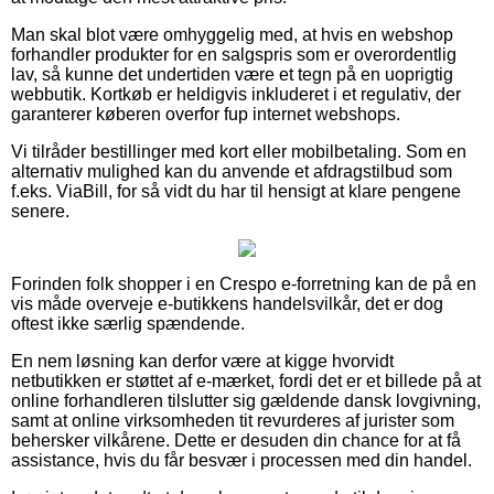
Man skal blot være omhyggelig med, at hvis en webshop
forhandler produkter for en salgspris som er overordentlig
lav, så kunne det undertiden være et tegn på en uoprigtig
webbutik. Kortkøb er heldigvis inkluderet i et regulativ, der
garanterer køberen overfor fup internet webshops.
Vi tilråder bestillinger med kort eller mobilbetaling. Som en
alternativ mulighed kan du anvende et afdragstilbud som
f.eks. ViaBill, for så vidt du har til hensigt at klare pengene
senere.
Forinden folk shopper i en Crespo e-forretning kan de på en
vis måde overveje e-butikkens handelsvilkår, det er dog
oftest ikke særlig spændende.
En nem løsning kan derfor være at kigge hvorvidt
netbutikken er støttet af e-mærket, fordi det er et billede på at
online forhandleren tilslutter sig gældende dansk lovgivning,
samt at online virksomheden tit revurderes af jurister som
behersker vilkårene. Dette er desuden din chance for at få
assistance, hvis du får besvær i processen med din handel.