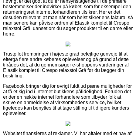
I øvrigt er det godt at du er hensynstagende til de primære
bestemmelser der indvirker på købet, som for eksempel den
returneringsret internet forhandleren tilsikrer. Her er det
desuden relevant, at man når som helst sikrer ens faktura, så
man senere kan påvise ordren af Elastik komplet til Crespo
relaxstol Grå, uanset om du søger produkter til en dame eller
herre.
Trustpilot frembringer i højeste grad belejlige genveje til at
eftergå flere andre køberes oplevelser og på grund af dette
tilrådes det, at du gennemsøger e-shoppens vurderinger af
Elastik komplet til Crespo relaxstol Grå før du lægger din
bestilling.
Facebook bringer dig for øvrigt fuldt ud pæne muligheder for
at få et kig ind i internet butikkens pålidelighed. Foruden det
er der en række internet forhandlere som tilbyder folk at
skrive en anmeldelse af virksomhedens service, hvilket
ligeledes kan benyttes til at tage stilling til tidligere kunders
oplevelser.
Websitet finansieres af reklamer. Vi har aftaler med et hav af