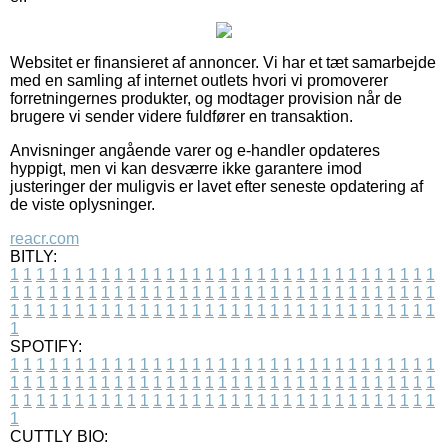
Websitet er finansieret af annoncer. Vi har et tæt samarbejde
med en samling af internet outlets hvori vi promoverer
forretningernes produkter, og modtager provision når de
brugere vi sender videre fuldfører en transaktion.
Anvisninger angående varer og e-handler opdateres
hyppigt, men vi kan desværre ikke garantere imod
justeringer der muligvis er lavet efter seneste opdatering af
de viste oplysninger.
reacr.com
BITLY:
1
1
1
1
1
1
1
1
1
1
1
1
1
1
1
1
1
1
1
1
1
1
1
1
1
1
1
1
1
1
1
1
1
1
1
1
1
1
1
1
1
1
1
1
1
1
1
1
1
1
1
1
1
1
1
1
1
1
1
1
1
1
1
1
1
1
1
1
1
1
1
1
1
1
1
1
1
1
1
1
1
1
1
1
1
1
1
1
1
1
1
1
1
1
1
1
1
1
1
1
SPOTIFY:
1
1
1
1
1
1
1
1
1
1
1
1
1
1
1
1
1
1
1
1
1
1
1
1
1
1
1
1
1
1
1
1
1
1
1
1
1
1
1
1
1
1
1
1
1
1
1
1
1
1
1
1
1
1
1
1
1
1
1
1
1
1
1
1
1
1
1
1
1
1
1
1
1
1
1
1
1
1
1
1
1
1
1
1
1
1
1
1
1
1
1
1
1
1
1
1
1
1
1
1
CUTTLY BIO: