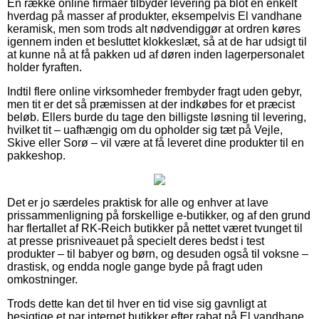
En række online firmaer tilbyder levering på blot en enkelt
hverdag på masser af produkter, eksempelvis El vandhane
keramisk, men som trods alt nødvendiggør at ordren køres
igennem inden et besluttet klokkeslæt, så at de har udsigt til
at kunne nå at få pakken ud af døren inden lagerpersonalet
holder fyraften.
Indtil flere online virksomheder frembyder fragt uden gebyr,
men tit er det så præmissen at der indkøbes for et præcist
beløb. Ellers burde du tage den billigste løsning til levering,
hvilket tit – uafhængig om du opholder sig tæt på Vejle,
Skive eller Sorø – vil være at få leveret dine produkter til en
pakkeshop.
Det er jo særdeles praktisk for alle og enhver at lave
prissammenligning på forskellige e-butikker, og af den grund
har flertallet af RK-Reich butikker på nettet været tvunget til
at presse prisniveauet på specielt deres bedst i test
produkter – til babyer og børn, og desuden også til voksne –
drastisk, og endda nogle gange byde på fragt uden
omkostninger.
Trods dette kan det til hver en tid vise sig gavnligt at
besigtige et par internet butikker efter rabat på El vandhane