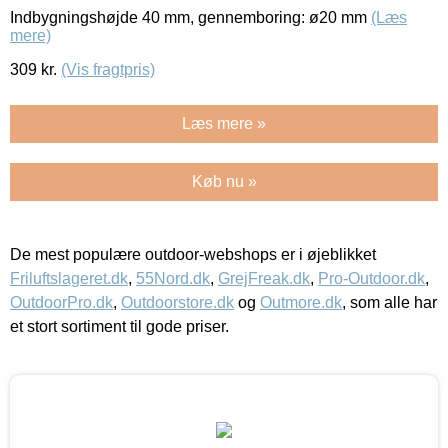
Indbygningshøjde 40 mm, gennemboring: ø20 mm
(Læs
mere)
309
kr.
(Vis fragtpris)
Læs mere »
Køb nu »
De mest populære outdoor-webshops er i øjeblikket
Friluftslageret.dk
,
55Nord.dk
,
GrejFreak.dk
,
Pro-Outdoor.dk
,
OutdoorPro.dk
,
Outdoorstore.dk
og
Outmore.dk
, som alle har
et stort sortiment til gode priser.