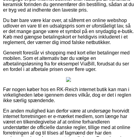
keramisk forinden du gennemfører din bestilling, sådan at du
er tryg ved at indhente den laveste pris.
Du bør bare være klar over, at såfremt en online webshop
udlover en vare til en udsalgspris som er uforståeligt lav, så
er det mange gange være et symbol på en snydagtig e-butik.
Køb med gængse betalingskort er heldigvis inkluderet i et
reglement, der værner dig imod falske netbutikker.
Generelt foreslår vi shopping med kort eller betalinger med
mobilen. Som et alternativ bør du vælge en
afbetalingsløsning fra for eksempel ViaBill, forudsat du ser
en fordel i at afbetale prisen over flere uger.
Før nogen køber hos en RK-Reich internet butik kan man i
virkeligheden løbe igennem deres vilkår, dog er det i reglen
ikke særlig spændende.
En anden mulighed kan derfor være at undersøge hvorvidt
internet forretningen er e-mærket medlem, som længe har
været en tilkendegivelse af at online forhandleren
understøtter de officielle danske regler, tillige med at online
forretningen af og til tilses af fagmænd der har den