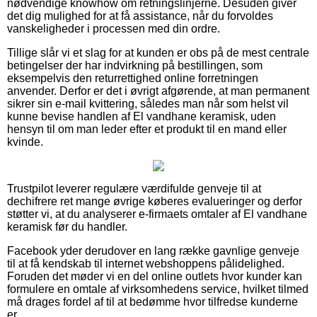
nødvendige knowhow om retningslinjerne. Desuden giver
det dig mulighed for at få assistance, når du forvoldes
vanskeligheder i processen med din ordre.
Tillige slår vi et slag for at kunden er obs på de mest centrale
betingelser der har indvirkning på bestillingen, som
eksempelvis den returrettighed online forretningen
anvender. Derfor er det i øvrigt afgørende, at man permanent
sikrer sin e-mail kvittering, således man når som helst vil
kunne bevise handlen af El vandhane keramisk, uden
hensyn til om man leder efter et produkt til en mand eller
kvinde.
Trustpilot leverer regulære værdifulde genveje til at
dechifrere ret mange øvrige køberes evalueringer og derfor
støtter vi, at du analyserer e-firmaets omtaler af El vandhane
keramisk før du handler.
Facebook yder derudover en lang række gavnlige genveje
til at få kendskab til internet webshoppens pålidelighed.
Foruden det møder vi en del online outlets hvor kunder kan
formulere en omtale af virksomhedens service, hvilket tilmed
må drages fordel af til at bedømme hvor tilfredse kunderne
er.