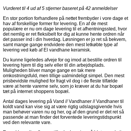
Vurderet til
4
ud af 5 stjerner baseret på
42
anmeldelser
En stor portion forhandlere på nettet frembyder i vore dage et
hav af forskellige former for levering. En af de mest
populære er nu om dage levering til et afhentningssted, hvor
det nemlig er ret fleksibelt for dig at kunne hente ordren når
det passer ind i din hverdag. Løsningen er jo ret så bekvem,
samt mange gange endvidere den mest letkøbte type af
levering ved køb af El vandhane keramisk.
Du kunne ligeledes afveje for og imod at bestille ordren til
levering hjem til dig selv eller til din arbejdsplads.
Muligheden bliver mange gange en tak mere
omkostningsfuld, men tillige ualmindeligt simpel. Den mest
prisbevidste mulighed for fragt vil dog i de fleste tilfælde
være at hente varerne selv, som jo kræver at du har bopæl
tæt på internet shoppens bopæl.
Antal dages levering på Vand // Vandhaner // Vandhaner til
koldt vand kan vise sig at være rigtig udslagsgivende hvis
man behøver varen nu og her, og af den grund er det ret så
passende at man finder det forventede leveringstidspunkt
ved den relevante vare.