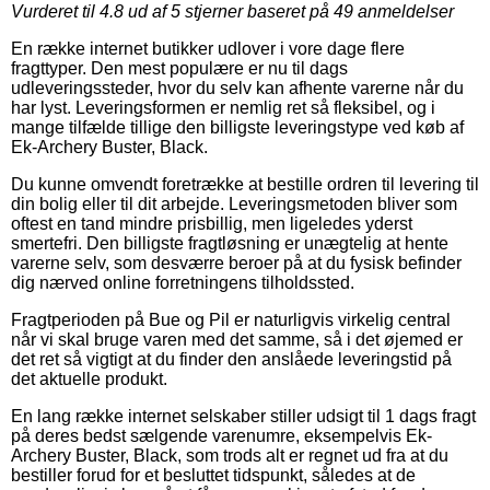
Vurderet til
4.8
ud af 5 stjerner baseret på
49
anmeldelser
En række internet butikker udlover i vore dage flere
fragttyper. Den mest populære er nu til dags
udleveringssteder, hvor du selv kan afhente varerne når du
har lyst. Leveringsformen er nemlig ret så fleksibel, og i
mange tilfælde tillige den billigste leveringstype ved køb af
Ek-Archery Buster, Black.
Du kunne omvendt foretrække at bestille ordren til levering til
din bolig eller til dit arbejde. Leveringsmetoden bliver som
oftest en tand mindre prisbillig, men ligeledes yderst
smertefri. Den billigste fragtløsning er unægtelig at hente
varerne selv, som desværre beroer på at du fysisk befinder
dig nærved online forretningens tilholdssted.
Fragtperioden på Bue og Pil er naturligvis virkelig central
når vi skal bruge varen med det samme, så i det øjemed er
det ret så vigtigt at du finder den anslåede leveringstid på
det aktuelle produkt.
En lang række internet selskaber stiller udsigt til 1 dags fragt
på deres bedst sælgende varenumre, eksempelvis Ek-
Archery Buster, Black, som trods alt er regnet ud fra at du
bestiller forud for et besluttet tidspunkt, således at de