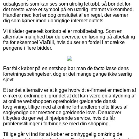
udsalgspris som kan ses som utrolig letkøbt, så bør det for
det meste være et symbol på en uærlig internet virksomhed.
Handler med kort er dog omsluttet af en regel, der værner
dig som køber imod uoprigtige internet outlets.
Vi tilråder generelt kortkøb eller mobilbetaling. Som en
alternativ mulighed bør du overveje en løsning på afbetaling
fra for eksempel ViaBill, hvis du ser en fordel i at dække
pengene i flere bidder.
Før folk køber på en netshop bør man de facto læse dens
forretningsbetingelser, dog er det mange gange ikke særlig
sjovt.
Et andet alternativ er at kigge hvorvidt e-firmaet er medlem af
e-mærke ordningen, grundet at det kan være en antydning af
at online webshoppen opretholder gældende dansk
lovgivning, tillige med at online forhandleren ofte tilses af
sagkyndige der mestrer de gældende love. Derudover
tilbydes du genvej til hjælpende service, hvis du får
problemstillinger i forbindelse med din shopping.
Tillige går vi ind for at køber er omhyggelig omkring de