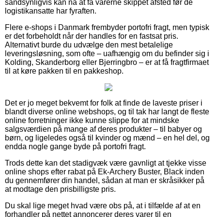
sandsynligvis kan nå at få varerne skippet afsted før de
logistikansatte har fyraften.
Flere e-shops i Danmark frembyder portofri fragt, men typisk
er det forbeholdt når der handles for en fastsat pris.
Alternativt burde du udvælge den mest betalelige
leveringsløsning, som ofte – uafhængig om du befinder sig i
Kolding, Skanderborg eller Bjerringbro – er at få fragtfirmaet
til at køre pakken til en pakkeshop.
Det er jo meget bekvemt for folk at finde de laveste priser i
blandt diverse online webshops, og til tak har langt de fleste
online forretninger ikke kunne slippe for at mindske
salgsværdien på mange af deres produkter – til babyer og
børn, og ligeledes også til kvinder og mænd – en hel del, og
endda nogle gange byde på portofri fragt.
Trods dette kan det stadigvæk være gavnligt at tjekke visse
online shops efter rabat på Ek-Archery Buster, Black inden
du gennemfører din handel, sådan at man er skråsikker på
at modtage den prisbilligste pris.
Du skal lige meget hvad være obs på, at i tilfælde af at en
forhandler på nettet annoncerer deres varer til en