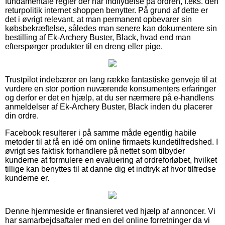
fundamentale regler der har indflydelse på ordren, f.eks. den
returpolitik internet shoppen benytter. På grund af dette er
det i øvrigt relevant, at man permanent opbevarer sin
købsbekræftelse, således man senere kan dokumentere sin
bestilling af Ek-Archery Buster, Black, hvad end man
efterspørger produkter til en dreng eller pige.
Trustpilot indebærer en lang række fantastiske genveje til at
vurdere en stor portion nuværende konsumenters erfaringer
og derfor er det en hjælp, at du ser nærmere på e-handlens
anmeldelser af Ek-Archery Buster, Black inden du placerer
din ordre.
Facebook resulterer i på samme måde egentlig habile
metoder til at få en idé om online firmaets kundetilfredshed. I
øvrigt ses faktisk forhandlere på nettet som tilbyder
kunderne at formulere en evaluering af ordreforløbet, hvilket
tillige kan benyttes til at danne dig et indtryk af hvor tilfredse
kunderne er.
Denne hjemmeside er finansieret ved hjælp af annoncer. Vi
har samarbejdsaftaler med en del online forretninger da vi