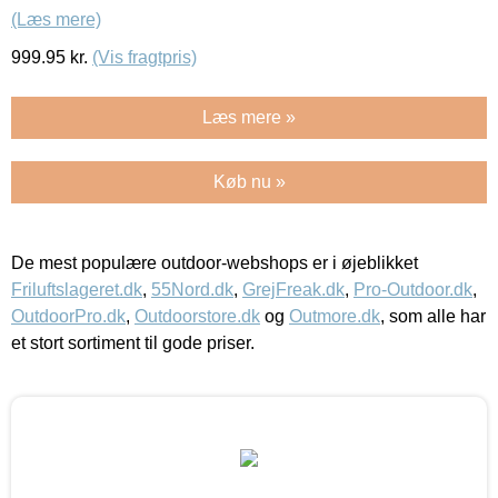
(Læs mere)
999.95
kr.
(Vis fragtpris)
Læs mere »
Køb nu »
De mest populære outdoor-webshops er i øjeblikket
Friluftslageret.dk
,
55Nord.dk
,
GrejFreak.dk
,
Pro-Outdoor.dk
,
OutdoorPro.dk
,
Outdoorstore.dk
og
Outmore.dk
, som alle har
et stort sortiment til gode priser.