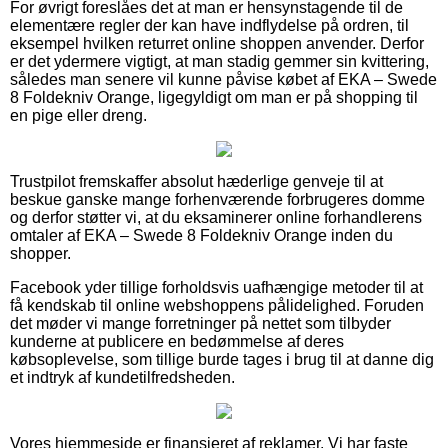
For øvrigt foreslåes det at man er hensynstagende til de
elementære regler der kan have indflydelse på ordren, til
eksempel hvilken returret online shoppen anvender. Derfor
er det ydermere vigtigt, at man stadig gemmer sin kvittering,
således man senere vil kunne påvise købet af EKA – Swede
8 Foldekniv Orange, ligegyldigt om man er på shopping til
en pige eller dreng.
Trustpilot fremskaffer absolut hæderlige genveje til at
beskue ganske mange forhenværende forbrugeres domme
og derfor støtter vi, at du eksaminerer online forhandlerens
omtaler af EKA – Swede 8 Foldekniv Orange inden du
shopper.
Facebook yder tillige forholdsvis uafhængige metoder til at
få kendskab til online webshoppens pålidelighed. Foruden
det møder vi mange forretninger på nettet som tilbyder
kunderne at publicere en bedømmelse af deres
købsoplevelse, som tillige burde tages i brug til at danne dig
et indtryk af kundetilfredsheden.
Vores hjemmeside er finansieret af reklamer. Vi har faste