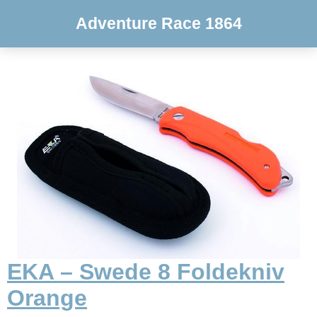
Adventure Race 1864
EKA – Swede 8 Foldekniv
Orange