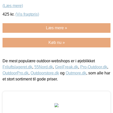
(Læs mere)
425
kr.
(Vis fragtpris)
Læs mere »
Køb nu »
De mest populære outdoor-webshops er i øjeblikket
Friluftslageret.dk
,
55Nord.dk
,
GrejFreak.dk
,
Pro-Outdoor.dk
,
OutdoorPro.dk
,
Outdoorstore.dk
og
Outmore.dk
, som alle har
et stort sortiment til gode priser.