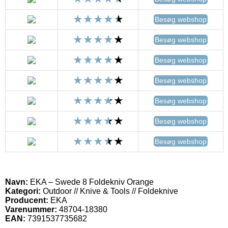
Besøg webshop
Besøg webshop
Besøg webshop
Besøg webshop
Besøg webshop
Besøg webshop
Besøg webshop
Navn:
EKA – Swede 8 Foldekniv Orange
Kategori:
Outdoor // Knive & Tools // Foldeknive
Producent:
EKA
Varenummer:
48704-18380
EAN:
7391537735682