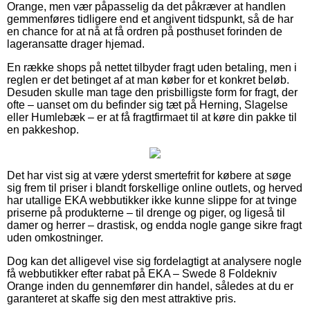
Orange, men vær påpasselig da det påkræver at handlen
gemmenføres tidligere end et angivent tidspunkt, så de har
en chance for at nå at få ordren på posthuset forinden de
lageransatte drager hjemad.
En række shops på nettet tilbyder fragt uden betaling, men i
reglen er det betinget af at man køber for et konkret beløb.
Desuden skulle man tage den prisbilligste form for fragt, der
ofte – uanset om du befinder sig tæt på Herning, Slagelse
eller Humlebæk – er at få fragtfirmaet til at køre din pakke til
en pakkeshop.
Det har vist sig at være yderst smertefrit for købere at søge
sig frem til priser i blandt forskellige online outlets, og herved
har utallige EKA webbutikker ikke kunne slippe for at tvinge
priserne på produkterne – til drenge og piger, og ligeså til
damer og herrer – drastisk, og endda nogle gange sikre fragt
uden omkostninger.
Dog kan det alligevel vise sig fordelagtigt at analysere nogle
få webbutikker efter rabat på EKA – Swede 8 Foldekniv
Orange inden du gennemfører din handel, således at du er
garanteret at skaffe sig den mest attraktive pris.