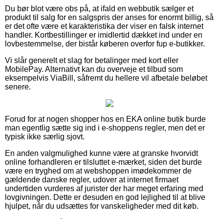
Du bør blot være obs på, at ifald en webbutik sælger et
produkt til salg for en salgspris der anses for enormt billig, så
er det ofte være et karakteristika der viser en falsk internet
handler. Kortbestillinger er imidlertid dækket ind under en
lovbestemmelse, der bistår køberen overfor fup e-butikker.
Vi slår generelt et slag for betalinger med kort eller
MobilePay. Alternativt kan du overveje et tilbud som
eksempelvis ViaBill, såfremt du hellere vil afbetale beløbet
senere.
Forud for at nogen shopper hos en EKA online butik burde
man egentlig sætte sig ind i e-shoppens regler, men det er
typisk ikke særlig sjovt.
En anden valgmulighed kunne være at granske hvorvidt
online forhandleren er tilsluttet e-mærket, siden det burde
være en tryghed om at webshoppen imødekommer de
gældende danske regler, udover at internet firmaet
undertiden vurderes af jurister der har meget erfaring med
lovgivningen. Dette er desuden en god lejlighed til at blive
hjulpet, når du udsættes for vanskeligheder med dit køb.