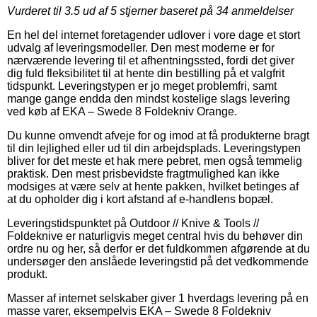
Vurderet til
3.5
ud af 5 stjerner baseret på
34
anmeldelser
En hel del internet foretagender udlover i vore dage et stort
udvalg af leveringsmodeller. Den mest moderne er for
nærværende levering til et afhentningssted, fordi det giver
dig fuld fleksibilitet til at hente din bestilling på et valgfrit
tidspunkt. Leveringstypen er jo meget problemfri, samt
mange gange endda den mindst kostelige slags levering
ved køb af EKA – Swede 8 Foldekniv Orange.
Du kunne omvendt afveje for og imod at få produkterne bragt
til din lejlighed eller ud til din arbejdsplads. Leveringstypen
bliver for det meste et hak mere pebret, men også temmelig
praktisk. Den mest prisbevidste fragtmulighed kan ikke
modsiges at være selv at hente pakken, hvilket betinges af
at du opholder dig i kort afstand af e-handlens bopæl.
Leveringstidspunktet på Outdoor // Knive & Tools //
Foldeknive er naturligvis meget central hvis du behøver din
ordre nu og her, så derfor er det fuldkommen afgørende at du
undersøger den anslåede leveringstid på det vedkommende
produkt.
Masser af internet selskaber giver 1 hverdags levering på en
masse varer, eksempelvis EKA – Swede 8 Foldekniv