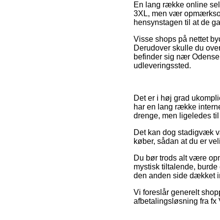
En lang række online sel
3XL, men vær opmærksom 
hensynstagen til at de ga
Visse shops på nettet by
Derudover skulle du over
befinder sig nær Odense, 
udleveringssted.
Det er i høj grad ukompli
har en lang række interne
drenge, men ligeledes til
Det kan dog stadigvæk væ
køber, sådan at du er velin
Du bør trods alt være opm
mystisk tiltalende, burde
den anden side dækket in
Vi foreslår generelt shop
afbetalingsløsning fra fx