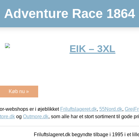
Adventure Race 1864
EIK – 3XL
Køb nu »
r-webshops er i øjeblikket
Friluftslageret.dk
,
55Nord.dk
,
GrejFr
tore.dk
og
Outmore.dk
, som alle har et stort sortiment til gode pr
Friluftslageret.dk begyndte tilbage i 1995 i et lil