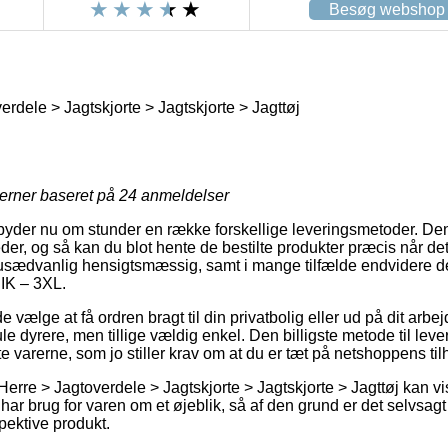
Besøg webshop
rdele > Jagtskjorte > Jagtskjorte > Jagttøj
jerner baseret på
24
anmeldelser
yder nu om stunder en række forskellige leveringsmetoder. Den
der, og så kan du blot hente de bestilte produkter præcis når det
usædvanlig hensigtsmæssig, samt i mange tilfælde endvidere d
IK – 3XL.
lge at få ordren bragt til din privatbolig eller ud på dit arbej
le dyrere, men tillige vældig enkel. Den billigste metode til lever
te varerne, som jo stiller krav om at du er tæt på netshoppens til
Herre > Jagtoverdele > Jagtskjorte > Jagtskjorte > Jagttøj kan v
r brug for varen om et øjeblik, så af den grund er det selvsagt 
spektive produkt.