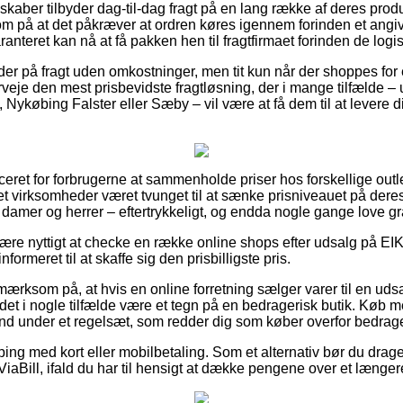
skaber tilbyder dag-til-dag fragt på en lang række af deres prod
på at det påkræver at ordren køres igennem forinden et angi
ranteret kan nå at få pakken hen til fragtfirmaet forinden de logi
der på fragt uden omkostninger, men tit kun når der shoppes for 
veje den mest prisbevidste fragtløsning, der i mange tilfælde 
Nykøbing Falster eller Sæby – vil være at få dem til at levere di
ceret for forbrugerne at sammenholde priser hos forskellige outl
t virksomheder været tvunget til at sænke prisniveauet på deres 
 damer og herrer – eftertrykkeligt, og endda nogle gange love gra
re nyttigt at checke en række online shops efter udsalg på EIK 
formeret til at skaffe sig den prisbilligste pris.
ærksom på, at hvis en online forretning sælger varer til en uds
 det i nogle tilfælde være et tegn på en bedragerisk butik. Køb m
d under et regelsæt, som redder dig som køber overfor bedrage
ping med kort eller mobilbetaling. Som et alternativ bør du drage
 ViaBill, ifald du har til hensigt at dække pengene over et længer