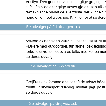
Vestfyn. Den gode service, det rigtige grej og 
til friluftsliv og det rigtige udstyr gjorde, at buti
faktisk var de blandt de allerførste, der kunne ti
handle i en reel webshop. Klik her for at se dere
Se udvalget på Friluftslageret.dk
55Nord.dk har siden 2003 hjulpet et utal af friluf
FDFere med outdoorgrej, funktionel beklædning,
forbundsskjorter, logovarer, telte, mærker og meg
se deres udvalg.
Se udvalget på 55Nord.dk
GrejFreak.dk forhandler alt det fede udstyr både t
friluftsliv, skydesport, træning, militær, jagt, politi
se deres udvalg.
Se udvalget på GrejFreak.dk