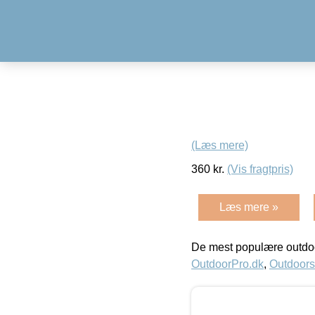
(Læs mere)
360
kr.
(Vis fragtpris)
Læs mere »
De mest populære outdoo
OutdoorPro.dk
,
Outdoors