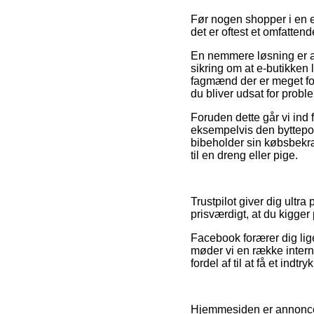
Før nogen shopper i en e
det er oftest et omfatten
En nemmere løsning er at
sikring om at e-butikken 
fagmænd der er meget for
du bliver udsat for prob
Foruden dette går vi ind 
eksempelvis den byttepoli
bibeholder sin købsbekr
til en dreng eller pige.
Trustpilot giver dig ultr
prisværdigt, at du kigger 
Facebook forærer dig lige
møder vi en række interne
fordel af til at få et indt
Hjemmesiden er annoncefin