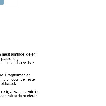
 mest almindelige er i
 passer dig.
en mest prisbevidste
de. Fragtformen er
ing vil dog i de fleste
holdssted.
ise sig at være særdeles
centralt at du studerer