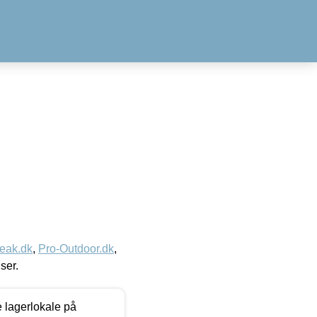
eak.dk
,
Pro-Outdoor.dk
,
iser.
le lagerlokale på