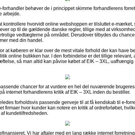
-forhandler behøver de i princippet skimme forhandlerens forre
de arbejde.
 kontrollere hvorvidt online webshoppen er tilsluttet e-mærket,
lever op til de gældende danske regler, tillige med at virksomh
trolige vedtægterne på området. Derudover tilbydes du chance fo
lemer med din handel.
for at køberen er klar over de mest vitale forhold der kan have be
tik online butikken har. I den forbindelse er det tillige relevant
æftelse, så man altid kan påvise købet af EIK – 3XL, uafhængi
a passende chancer for at vurdere en hel del nuværende brugeres 
på internet forhandlerens kritik af EIK – 3XL inden du bestiller.
ledes forholdsvis passende genveje til at få kendskab til e-forr
t firmaer hvor kunder kan notere en kritik af ordreforløbet, hvil
ryk af kundetilfredsheden.
ansieret. Vi har aftaler med en lang række internet forretninger