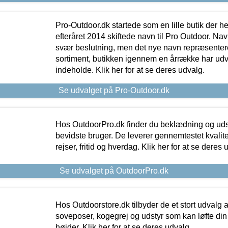
Pro-Outdoor.dk startede som en lille butik der he
efteråret 2014 skiftede navn til Pro Outdoor. Nav
svær beslutning, men det nye navn repræsentere
sortiment, butikken igennem en årrække har udvid
indeholde. Klik her for at se deres udvalg.
Se udvalget på Pro-Outdoor.dk
Hos OutdoorPro.dk finder du beklædning og udsty
bevidste bruger. De leverer gennemtestet kvalitetsu
rejser, fritid og hverdag. Klik her for at se deres 
Se udvalget på OutdoorPro.dk
Hos Outdoorstore.dk tilbyder de et stort udvalg a
soveposer, kogegrej og udstyr som kan løfte din 
højder. Klik her for at se deres udvalg.