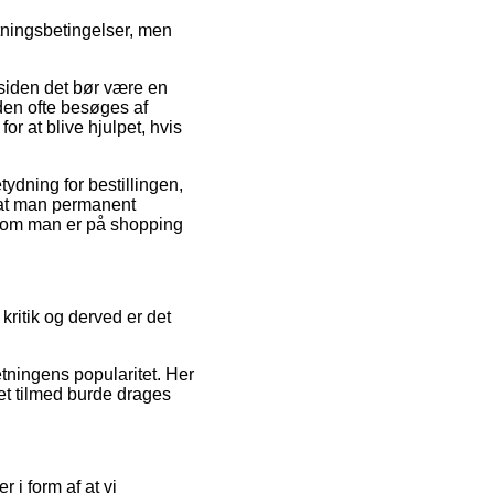
tningsbetingelser, men
 siden det bør være en
eden ofte besøges af
r at blive hjulpet, hvis
tydning for bestillingen,
, at man permanent
g om man er på shopping
kritik og derved er det
etningens popularitet. Her
ket tilmed burde drages
 i form af at vi