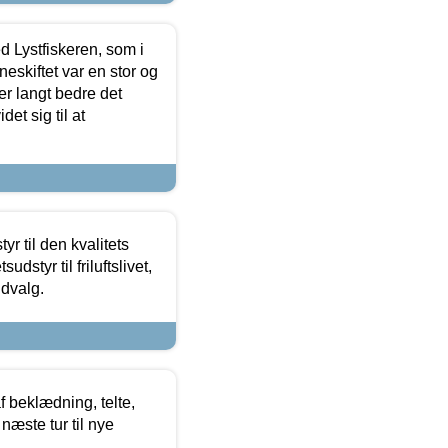
d Lystfiskeren, som i
neskiftet var en stor og
r langt bedre det
et sig til at
r til den kvalitets
dstyr til friluftslivet,
udvalg.
f beklædning, telte,
næste tur til nye