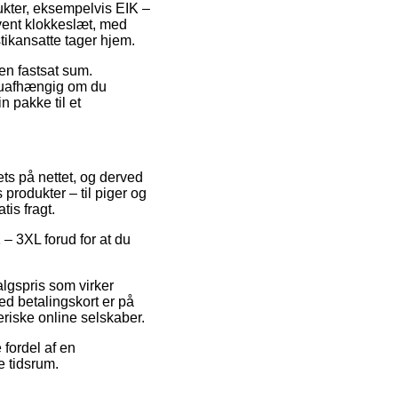
ukter, eksempelvis EIK –
vent klokkeslæt, med
stikansatte tager hjem.
en fastsat sum.
– uafhængig om du
n pakke til et
ets på nettet, og derved
produkter – til piger og
tis fragt.
– 3XL forud for at du
algspris som virker
ed betalingskort er på
riske online selskaber.
 fordel af en
e tidsrum.