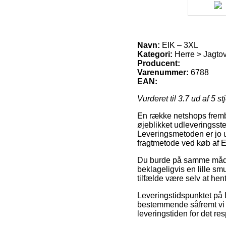
Navn:
EIK – 3XL
Kategori:
Herre > Jagtove
Producent:
Varenummer:
6788
EAN:
Vurderet til
3.7
ud af 5 st
En række netshops fremb
øjeblikket udleveringsste
Leveringsmetoden er jo 
fragtmetode ved køb af E
Du burde på samme måde væ
beklageligvis en lille smu
tilfælde være selv at hen
Leveringstidspunktet på 
bestemmende såfremt vi ha
leveringstiden for det re