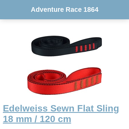
Adventure Race 1864
Edelweiss Sewn Flat Sling
18 mm / 120 cm