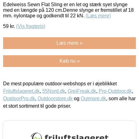
Edelweiss Sewn Flat Sling er en let og stærk syet slynge
med en længde på 120 cm.Denne slynge er fremstillet af 18
mm. nylontape og godkendt til 22 kN.
(Læs mere)
59
kr.
(Vis fragtpris)
Læs mere »
Køb nu »
De mest populære outdoor-webshops er i øjeblikket
Friluftslageret.dk
,
55Nord.dk
,
GrejFreak.dk
,
Pro-Outdoor.dk
,
OutdoorPro.dk
,
Outdoorstore.dk
og
Outmore.dk
, som alle har
et stort sortiment til gode priser.