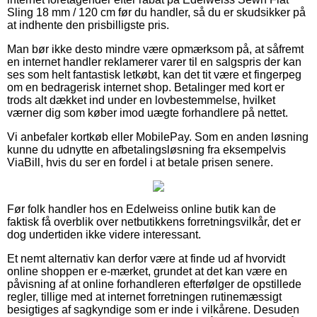
Sling 18 mm / 120 cm før du handler, så du er skudsikker på
at indhente den prisbilligste pris.
Man bør ikke desto mindre være opmærksom på, at såfremt
en internet handler reklamerer varer til en salgspris der kan
ses som helt fantastisk letkøbt, kan det tit være et fingerpeg
om en bedragerisk internet shop. Betalinger med kort er
trods alt dækket ind under en lovbestemmelse, hvilket
værner dig som køber imod uægte forhandlere på nettet.
Vi anbefaler kortkøb eller MobilePay. Som en anden løsning
kunne du udnytte en afbetalingsløsning fra eksempelvis
ViaBill, hvis du ser en fordel i at betale prisen senere.
Før folk handler hos en Edelweiss online butik kan de
faktisk få overblik over netbutikkens forretningsvilkår, det er
dog undertiden ikke videre interessant.
Et nemt alternativ kan derfor være at finde ud af hvorvidt
online shoppen er e-mærket, grundet at det kan være en
påvisning af at online forhandleren efterfølger de opstillede
regler, tillige med at internet forretningen rutinemæssigt
besigtiges af sagkyndige som er inde i vilkårene. Desuden