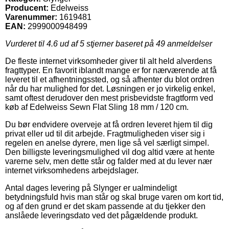
Producent:
Edelweiss
Varenummer:
1619481
EAN:
2999000948499
Vurderet til
4.6
ud af 5 stjerner baseret på
49
anmeldelser
De fleste internet virksomheder giver til alt held alverdens
fragttyper. En favorit iblandt mange er for nærværende at få
leveret til et afhentningssted, og så afhenter du blot ordren
når du har mulighed for det. Løsningen er jo virkelig enkel,
samt oftest derudover den mest prisbevidste fragtform ved
køb af Edelweiss Sewn Flat Sling 18 mm / 120 cm.
Du bør endvidere overveje at få ordren leveret hjem til dig
privat eller ud til dit arbejde. Fragtmuligheden viser sig i
regelen en anelse dyrere, men lige så vel særligt simpel.
Den billigste leveringsmulighed vil dog altid være at hente
varerne selv, men dette står og falder med at du lever nær
internet virksomhedens arbejdslager.
Antal dages levering på Slynger er ualmindeligt
betydningsfuld hvis man står og skal bruge varen om kort tid,
og af den grund er det skam passende at du tjekker den
anslåede leveringsdato ved det pågældende produkt.