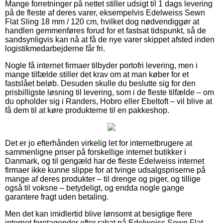
Mange forretninger på nettet stiller udsigt til 1 dags levering
på de fleste af deres varer, eksempelvis Edelweiss Sewn
Flat Sling 18 mm / 120 cm, hvilket dog nødvendiggør at
handlen gemmenføres forud for et fastsat tidspunkt, så de
sandsynligvis kan nå at få de nye varer skippet afsted inden
logistikmedarbejderne får fri.
Nogle få internet firmaer tilbyder portofri levering, men i
mange tilfælde stiller det krav om at man køber for et
fastslået beløb. Desuden skulle du beslutte sig for den
prisbilligste løsning til levering, som i de fleste tilfælde – om
du opholder sig i Randers, Hobro eller Ebeltoft – vil blive at
få dem til at køre produkterne til en pakkeshop.
Det er jo efterhånden virkelig let for internetbrugere at
sammenligne priser på forskellige internet butikker i
Danmark, og til gengæld har de fleste Edelweiss internet
firmaer ikke kunne slippe for at tvinge udsalgspriserne på
mange af deres produkter – til drenge og piger, og tillige
også til voksne – betydeligt, og endda nogle gange
garantere fragt uden betaling.
Men det kan imidlertid blive lønsomt at besigtige flere
internet foretagender efter rabat på Edelweiss Sewn Flat