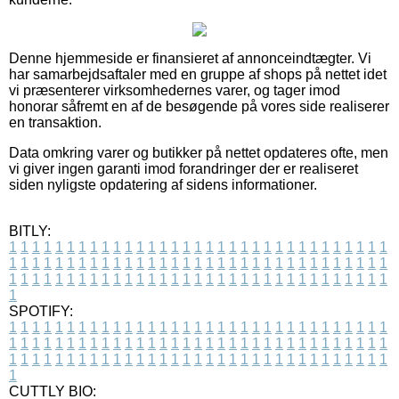
Denne hjemmeside er finansieret af annonceindtægter. Vi
har samarbejdsaftaler med en gruppe af shops på nettet idet
vi præsenterer virksomhedernes varer, og tager imod
honorar såfremt en af de besøgende på vores side realiserer
en transaktion.
Data omkring varer og butikker på nettet opdateres ofte, men
vi giver ingen garanti imod forandringer der er realiseret
siden nyligste opdatering af sidens informationer.
BITLY:
1
1
1
1
1
1
1
1
1
1
1
1
1
1
1
1
1
1
1
1
1
1
1
1
1
1
1
1
1
1
1
1
1
1
1
1
1
1
1
1
1
1
1
1
1
1
1
1
1
1
1
1
1
1
1
1
1
1
1
1
1
1
1
1
1
1
1
1
1
1
1
1
1
1
1
1
1
1
1
1
1
1
1
1
1
1
1
1
1
1
1
1
1
1
1
1
1
1
1
1
SPOTIFY:
1
1
1
1
1
1
1
1
1
1
1
1
1
1
1
1
1
1
1
1
1
1
1
1
1
1
1
1
1
1
1
1
1
1
1
1
1
1
1
1
1
1
1
1
1
1
1
1
1
1
1
1
1
1
1
1
1
1
1
1
1
1
1
1
1
1
1
1
1
1
1
1
1
1
1
1
1
1
1
1
1
1
1
1
1
1
1
1
1
1
1
1
1
1
1
1
1
1
1
1
CUTTLY BIO: