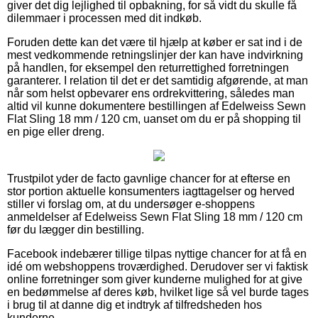
giver det dig lejlighed til opbakning, for så vidt du skulle få
dilemmaer i processen med dit indkøb.
Foruden dette kan det være til hjælp at køber er sat ind i de
mest vedkommende retningslinjer der kan have indvirkning
på handlen, for eksempel den returrettighed forretningen
garanterer. I relation til det er det samtidig afgørende, at man
når som helst opbevarer ens ordrekvittering, således man
altid vil kunne dokumentere bestillingen af Edelweiss Sewn
Flat Sling 18 mm / 120 cm, uanset om du er på shopping til
en pige eller dreng.
Trustpilot yder de facto gavnlige chancer for at efterse en
stor portion aktuelle konsumenters iagttagelser og herved
stiller vi forslag om, at du undersøger e-shoppens
anmeldelser af Edelweiss Sewn Flat Sling 18 mm / 120 cm
før du lægger din bestilling.
Facebook indebærer tillige tilpas nyttige chancer for at få en
idé om webshoppens troværdighed. Derudover ser vi faktisk
online forretninger som giver kunderne mulighed for at give
en bedømmelse af deres køb, hvilket lige så vel burde tages
i brug til at danne dig et indtryk af tilfredsheden hos
kunderne.