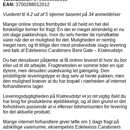
EAN:
3700288012012
Vurderet til
4.2
ud af 5 stjerner baseret på
34
anmeldelser
Mange online shops frembyder til alt held en hel del
forskellige former for fragt. En der er meget almindelig er nu
om dage pakkeshops, hvor du selv henter de nyindkøbte
varer når der er mulighed for det. Muligheden er nemlig
meget nem, og tit tillige den mest prisbevidste slags levering
ved køb af Edelweiss Carabiners Bent Gate – Klatreudstyr.
Du bør derudover påtænke at få ordren leveret til hvor du bor
eller ud til dit arbejde. Fragtmetoden er somme tider en sjat
dyrere, men desuden usædvanlig let gængelig. Den
prisbilligste leveringstype er dog selv at hente pakken, men
den mulighed kræver at du har bopæl i nærheden af internet
forhandlerens lager.
Leveringsdygtigheden på Klatreudstyr er jo ret vigtig ifald du
har brug for produkterne øjeblikkeligt, og af den grund er det
forholdsvis passende at vi efterser tidshorisonten for levering
for det aktuelle produkt.
Mange internet forhandlere giver løfte om 1 dags fragt på
adskillige varenumre, eksempelvis Edelweiss Carabiners