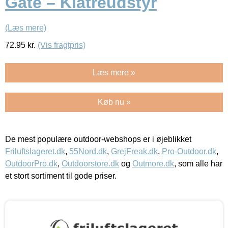
Gate – Klatreudstyr
(Læs mere)
72.95
kr.
(Vis fragtpris)
Læs mere »
Køb nu »
De mest populære outdoor-webshops er i øjeblikket
Friluftslageret.dk
,
55Nord.dk
,
GrejFreak.dk
,
Pro-Outdoor.dk
,
OutdoorPro.dk
,
Outdoorstore.dk
og
Outmore.dk
, som alle har
et stort sortiment til gode priser.