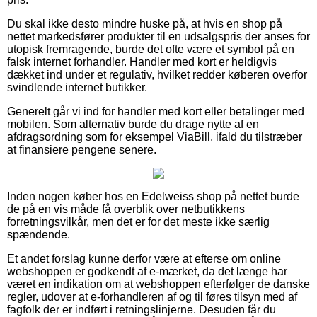
Du skal ikke desto mindre huske på, at hvis en shop på
nettet markedsfører produkter til en udsalgspris der anses for
utopisk fremragende, burde det ofte være et symbol på en
falsk internet forhandler. Handler med kort er heldigvis
dækket ind under et regulativ, hvilket redder køberen overfor
svindlende internet butikker.
Generelt går vi ind for handler med kort eller betalinger med
mobilen. Som alternativ burde du drage nytte af en
afdragsordning som for eksempel ViaBill, ifald du tilstræber
at finansiere pengene senere.
Inden nogen køber hos en Edelweiss shop på nettet burde
de på en vis måde få overblik over netbutikkens
forretningsvilkår, men det er for det meste ikke særlig
spændende.
Et andet forslag kunne derfor være at efterse om online
webshoppen er godkendt af e-mærket, da det længe har
været en indikation om at webshoppen efterfølger de danske
regler, udover at e-forhandleren af og til føres tilsyn med af
fagfolk der er indført i retningslinjerne. Desuden får du