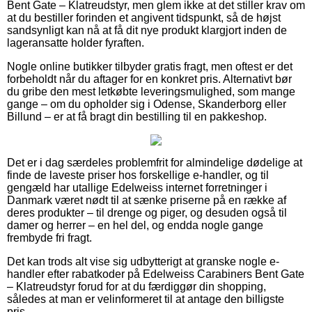
Bent Gate – Klatreudstyr, men glem ikke at det stiller krav om
at du bestiller forinden et angivent tidspunkt, så de højst
sandsynligt kan nå at få dit nye produkt klargjort inden de
lageransatte holder fyraften.
Nogle online butikker tilbyder gratis fragt, men oftest er det
forbeholdt når du aftager for en konkret pris. Alternativt bør
du gribe den mest letkøbte leveringsmulighed, som mange
gange – om du opholder sig i Odense, Skanderborg eller
Billund – er at få bragt din bestilling til en pakkeshop.
Det er i dag særdeles problemfrit for almindelige dødelige at
finde de laveste priser hos forskellige e-handler, og til
gengæld har utallige Edelweiss internet forretninger i
Danmark været nødt til at sænke priserne på en række af
deres produkter – til drenge og piger, og desuden også til
damer og herrer – en hel del, og endda nogle gange
frembyde fri fragt.
Det kan trods alt vise sig udbytterigt at granske nogle e-
handler efter rabatkoder på Edelweiss Carabiners Bent Gate
– Klatreudstyr forud for at du færdiggør din shopping,
således at man er velinformeret til at antage den billigste
pris.