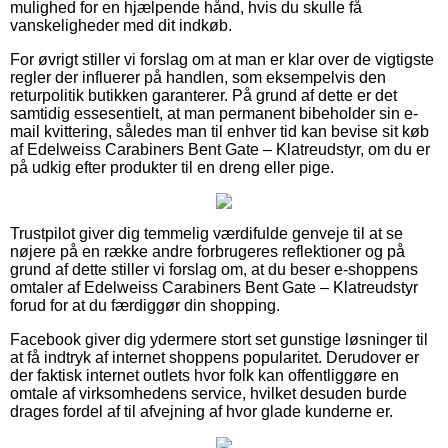
mulighed for en hjælpende hånd, hvis du skulle få
vanskeligheder med dit indkøb.
For øvrigt stiller vi forslag om at man er klar over de vigtigste
regler der influerer på handlen, som eksempelvis den
returpolitik butikken garanterer. På grund af dette er det
samtidig essesentielt, at man permanent bibeholder sin e-
mail kvittering, således man til enhver tid kan bevise sit køb
af Edelweiss Carabiners Bent Gate – Klatreudstyr, om du er
på udkig efter produkter til en dreng eller pige.
Trustpilot giver dig temmelig værdifulde genveje til at se
nøjere på en række andre forbrugeres reflektioner og på
grund af dette stiller vi forslag om, at du beser e-shoppens
omtaler af Edelweiss Carabiners Bent Gate – Klatreudstyr
forud for at du færdiggør din shopping.
Facebook giver dig ydermere stort set gunstige løsninger til
at få indtryk af internet shoppens popularitet. Derudover er
der faktisk internet outlets hvor folk kan offentliggøre en
omtale af virksomhedens service, hvilket desuden burde
drages fordel af til afvejning af hvor glade kunderne er.