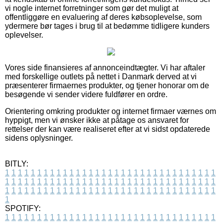
vi nogle internet forretninger som gør det muligt at
offentliggøre en evaluering af deres købsoplevelse, som
ydermere bør tages i brug til at bedømme tidligere kunders
oplevelser.
Vores side finansieres af annonceindtægter. Vi har aftaler
med forskellige outlets på nettet i Danmark derved at vi
præsenterer firmaernes produkter, og tjener honorar om de
besøgende vi sender videre fuldfører en ordre.
Orientering omkring produkter og internet firmaer værnes om
hyppigt, men vi ønsker ikke at påtage os ansvaret for
rettelser der kan være realiseret efter at vi sidst opdaterede
sidens oplysninger.
BITLY:
1
1
1
1
1
1
1
1
1
1
1
1
1
1
1
1
1
1
1
1
1
1
1
1
1
1
1
1
1
1
1
1
1
1
1
1
1
1
1
1
1
1
1
1
1
1
1
1
1
1
1
1
1
1
1
1
1
1
1
1
1
1
1
1
1
1
1
1
1
1
1
1
1
1
1
1
1
1
1
1
1
1
1
1
1
1
1
1
1
1
1
1
1
1
1
1
1
1
1
1
SPOTIFY:
1
1
1
1
1
1
1
1
1
1
1
1
1
1
1
1
1
1
1
1
1
1
1
1
1
1
1
1
1
1
1
1
1