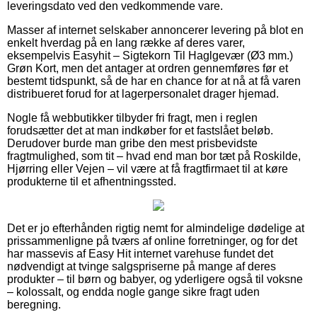
leveringsdato ved den vedkommende vare.
Masser af internet selskaber annoncerer levering på blot en
enkelt hverdag på en lang række af deres varer,
eksempelvis Easyhit – Sigtekorn Til Haglgevær (Ø3 mm.)
Grøn Kort, men det antager at ordren gennemføres før et
bestemt tidspunkt, så de har en chance for at nå at få varen
distribueret forud for at lagerpersonalet drager hjemad.
Nogle få webbutikker tilbyder fri fragt, men i reglen
forudsætter det at man indkøber for et fastslået beløb.
Derudover burde man gribe den mest prisbevidste
fragtmulighed, som tit – hvad end man bor tæt på Roskilde,
Hjørring eller Vejen – vil være at få fragtfirmaet til at køre
produkterne til et afhentningssted.
Det er jo efterhånden rigtig nemt for almindelige dødelige at
prissammenligne på tværs af online forretninger, og for det
har massevis af Easy Hit internet varehuse fundet det
nødvendigt at tvinge salgspriserne på mange af deres
produkter – til børn og babyer, og yderligere også til voksne
– kolossalt, og endda nogle gange sikre fragt uden
beregning.