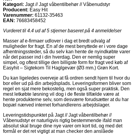
Kategori:
Jagt // Jagt våbentilbehør // Våbenudstyr
Producent:
Easy Hit
Varenummer:
61132-35463
EAN:
76683458452
Vurderet til
4.4
ud af 5 stjerner baseret på
4
anmeldelser
Masser af e-firmaer udlover i dag et bredt udvalg af
muligheder for fragt. En af de mest benyttede er i vore dage
afhentningssteder, så du selv kan hente de nyindkøbte varer
når det passer ind i din hverdag. Den er nemlig super
simpel, og oftest tillige den billigste form for fragt ved køb af
Easyhit – Sigtekorn Til Haglgevær (Ø3 mm.) Grøn Kort.
Du kan ligeledes overveje at få ordren sendt hjem til hvor du
bor eller ud på din arbejdsplads. Leveringsformen bliver som
regel en sjat mere bekostelig, men også super praktisk. Den
mest letkøbte løsning vil dog i de fleste tilfælde være at
hente produkterne selv, som desværre forudsætter at du har
bopæl nærved internet forhandlerens arbejdslager.
Leveringstidspunktet på Jagt // Jagt våbentilbehør //
Våbenudstyr er naturligvis rigtig bestemmende ifald man
absolut skal bruge dine nye varer om kort tid, og med det
formål er det ret vigtigt at man checker den anslåede