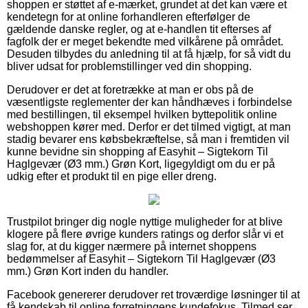
shoppen er støttet af e-mærket, grundet at det kan være et
kendetegn for at online forhandleren efterfølger de
gældende danske regler, og at e-handlen tit efterses af
fagfolk der er meget bekendte med vilkårene på området.
Desuden tilbydes du anledning til at få hjælp, for så vidt du
bliver udsat for problemstillinger ved din shopping.
Derudover er det at foretrække at man er obs på de
væsentligste reglementer der kan håndhæves i forbindelse
med bestillingen, til eksempel hvilken byttepolitik online
webshoppen kører med. Derfor er det tilmed vigtigt, at man
stadig bevarer ens købsbekræftelse, så man i fremtiden vil
kunne bevidne sin shopping af Easyhit – Sigtekorn Til
Haglgevær (Ø3 mm.) Grøn Kort, ligegyldigt om du er på
udkig efter et produkt til en pige eller dreng.
Trustpilot bringer dig nogle nyttige muligheder for at blive
klogere på flere øvrige kunders ratings og derfor slår vi et
slag for, at du kigger nærmere på internet shoppens
bedømmelser af Easyhit – Sigtekorn Til Haglgevær (Ø3
mm.) Grøn Kort inden du handler.
Facebook genererer derudover ret troværdige løsninger til at
få kendskab til online forretningens kundefokus. Tilmed ser