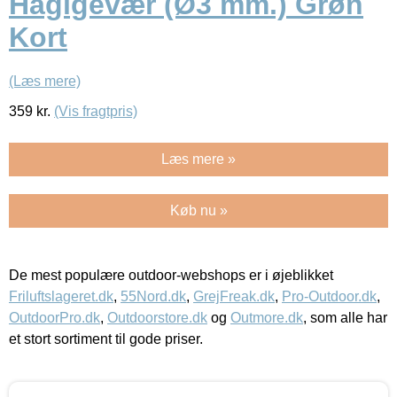
Haglgevær (Ø3 mm.) Grøn
Kort
(Læs mere)
359
kr.
(Vis fragtpris)
Læs mere »
Køb nu »
De mest populære outdoor-webshops er i øjeblikket
Friluftslageret.dk
,
55Nord.dk
,
GrejFreak.dk
,
Pro-Outdoor.dk
,
OutdoorPro.dk
,
Outdoorstore.dk
og
Outmore.dk
, som alle har
et stort sortiment til gode priser.