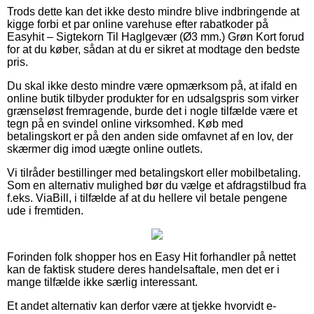
Trods dette kan det ikke desto mindre blive indbringende at
kigge forbi et par online varehuse efter rabatkoder på
Easyhit – Sigtekorn Til Haglgevær (Ø3 mm.) Grøn Kort forud
for at du køber, sådan at du er sikret at modtage den bedste
pris.
Du skal ikke desto mindre være opmærksom på, at ifald en
online butik tilbyder produkter for en udsalgspris som virker
grænseløst fremragende, burde det i nogle tilfælde være et
tegn på en svindel online virksomhed. Køb med
betalingskort er på den anden side omfavnet af en lov, der
skærmer dig imod uægte online outlets.
Vi tilråder bestillinger med betalingskort eller mobilbetaling.
Som en alternativ mulighed bør du vælge et afdragstilbud fra
f.eks. ViaBill, i tilfælde af at du hellere vil betale pengene
ude i fremtiden.
Forinden folk shopper hos en Easy Hit forhandler på nettet
kan de faktisk studere deres handelsaftale, men det er i
mange tilfælde ikke særlig interessant.
Et andet alternativ kan derfor være at tjekke hvorvidt e-