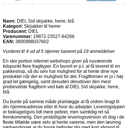
Navn:
DIEL Sid skijakke, herre, blå
Kategori:
Skijakker til herrer
Producent:
DIEL
Varenummer:
19872-23527-64266
EAN:
3800988037602
Vurderet til
4
ud af 5 stjerner baseret på
19
anmeldelser
En stor portion internet webshops giver på nuværende
tidspunkt flere fragttyper. En favorit er p.t. at få leveret til en
pakkeshop, så du selv har mulighed for at hente dine nye
produkter når der er mulighed for det. Fragtformen er jo i høj
grad let gængelig, samt desuden derudover den mest
prisbevidste fragtform ved køb af DIEL Sid skijakke, herre,
blå.
Du burde på samme måde planlægge at få ordren bragt til
din hjemmeadresse eller til hvor du arbejder. Leveringstypen
er beklageligvis lidt mere pebret, men samtidig ret så
fremkommelig. Den prisbilligste leveringsversion vil dog i de
fleste tilfælde være selv at hente varerne, men den løsning
nødvendiggør at du fysisk befinder dig med kort afstand til