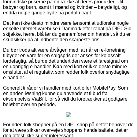
formindske priserne på en række af deres produkter – til
babyer og børn, samt til mænd og kvinder – betydeligt, og
endda nogle gange byde på portofri fragt.
Det kan ikke desto mindre være lønsomt at udforske nogle
enkelte internet varehuse i Danmark efter rabat på DIEL Sid
skijakke, herre, blå før du gennemfører din handel, så du er
skudsikker på at indhente den skarpeste pris.
Du bør trods alt være årvågen med, at når en e-forretning
tilbyder en vare for en salgspris der anses for kolossalt
fordelagtig, så burde det undertiden være et faresignal om
en uoprigtig e-handler. Køb med kort er ikke desto mindre
omsluttet af et regulativ, som redder folk overfor snydagtige
e-handler.
Generelt tilråder vi handler med kort eller MobilePay. Som
en anden løsning kunne du anvende et tilbud fra
eksempelvis ViaBill, for så vidt du foretrækker at godtgøre
beløbet over en periode.
Forinden folk shopper på en DIEL shop på nettet behøver de
for at være sikker overveje shoppens handelsaftale, det er
dog oftest ikke super interessant.