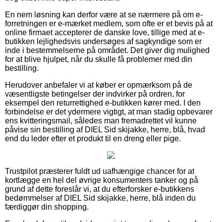
En nem løsning kan derfor være at se nærmere på om e-
forretningen er e-mærket medlem, som ofte er et bevis på at
online firmaet accepterer de danske love, tillige med at e-
butikken lejlighedsvis undersøges af sagkyndige som er
inde i bestemmelserne på området. Det giver dig mulighed
for at blive hjulpet, når du skulle få problemer med din
bestilling.
Herudover anbefaler vi at køber er opmærksom på de
væsentligste betingelser der indvirker på ordren, for
eksempel den returrettighed e-butikken kører med. I den
forbindelse er det ydermere vigtigt, at man stadig opbevarer
ens kvitteringsmail, således man fremadrettet vil kunne
påvise sin bestilling af DIEL Sid skijakke, herre, blå, hvad
end du leder efter et produkt til en dreng eller pige.
Trustpilot præsterer fuldt ud uafhængige chancer for at
kortlægge en hel del øvrige konsumenters tanker og på
grund af dette foreslår vi, at du efterforsker e-butikkens
bedømmelser af DIEL Sid skijakke, herre, blå inden du
færdiggør din shopping.