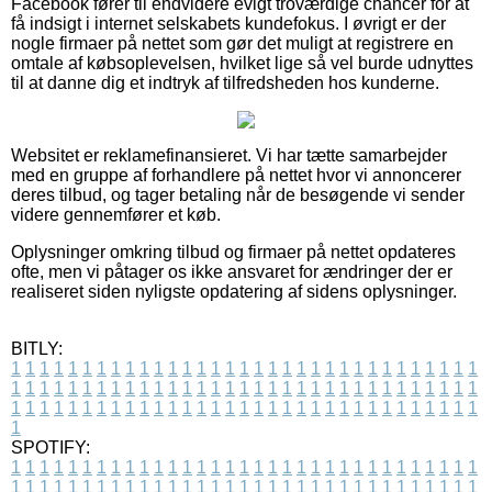
Facebook fører til endvidere evigt troværdige chancer for at
få indsigt i internet selskabets kundefokus. I øvrigt er der
nogle firmaer på nettet som gør det muligt at registrere en
omtale af købsoplevelsen, hvilket lige så vel burde udnyttes
til at danne dig et indtryk af tilfredsheden hos kunderne.
Websitet er reklamefinansieret. Vi har tætte samarbejder
med en gruppe af forhandlere på nettet hvor vi annoncerer
deres tilbud, og tager betaling når de besøgende vi sender
videre gennemfører et køb.
Oplysninger omkring tilbud og firmaer på nettet opdateres
ofte, men vi påtager os ikke ansvaret for ændringer der er
realiseret siden nyligste opdatering af sidens oplysninger.
BITLY:
1
1
1
1
1
1
1
1
1
1
1
1
1
1
1
1
1
1
1
1
1
1
1
1
1
1
1
1
1
1
1
1
1
1
1
1
1
1
1
1
1
1
1
1
1
1
1
1
1
1
1
1
1
1
1
1
1
1
1
1
1
1
1
1
1
1
1
1
1
1
1
1
1
1
1
1
1
1
1
1
1
1
1
1
1
1
1
1
1
1
1
1
1
1
1
1
1
1
1
1
SPOTIFY:
1
1
1
1
1
1
1
1
1
1
1
1
1
1
1
1
1
1
1
1
1
1
1
1
1
1
1
1
1
1
1
1
1
1
1
1
1
1
1
1
1
1
1
1
1
1
1
1
1
1
1
1
1
1
1
1
1
1
1
1
1
1
1
1
1
1