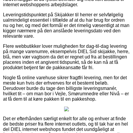
internet webshoppens arbejdslager.
Leveringstidspunktet på Skijakker til herrer er selvfølgelig
ualmindeligt essentiel i tilfælde af at du har brug for ordren
nu og her, og med det formål er det rimelig væsentligt at man
kigger nærmere på den anslåede leveringsdato ved den
relevante vare.
Flere webbutikker lover muligheden for dag-til-dag levering
på mange varenumre, eksempelvis DIEL Sid skijakke, herre,
blå, men vær vagtsom da det er regnet ud fra at bestillingen
placeres inden et angivent tidspunkt, så de kan nå at få
produktet betjent før de pakkeansatte får fri.
Nogle få online varehuse sikrer fragtfri levering, men for det
meste kun hvis der erhverves for et bestemt beløb.
Derudover burde du tage den billigste leveringsmanér,
hvilket tit – om man bor i Vejle, Smørumnedre eller Nivå – er
at få dem til at køre pakken til en pakkeshop.
Det er efterhånden særligt enkelt for alle og enhver at finde
de bedste priser fra flere internet outlets, og til tak har en hel
del DIEL internet webshops fundet det uundgåeligt at