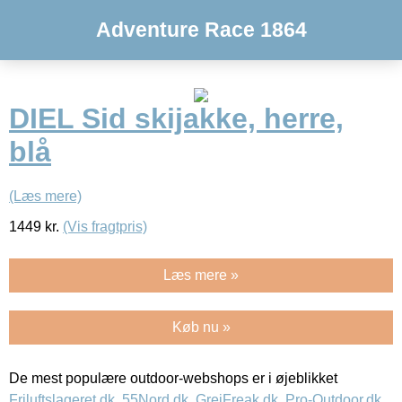
Adventure Race 1864
DIEL Sid skijakke, herre,
blå
(Læs mere)
1449
kr.
(Vis fragtpris)
Læs mere »
Køb nu »
De mest populære outdoor-webshops er i øjeblikket
Friluftslageret.dk
,
55Nord.dk
,
GrejFreak.dk
,
Pro-Outdoor.dk
,