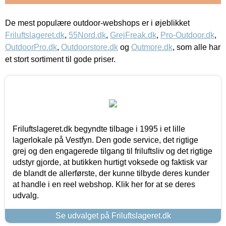
De mest populære outdoor-webshops er i øjeblikket
Friluftslageret.dk
,
55Nord.dk
,
GrejFreak.dk
,
Pro-Outdoor.dk
,
OutdoorPro.dk
,
Outdoorstore.dk
og
Outmore.dk
, som alle har
et stort sortiment til gode priser.
Friluftslageret.dk begyndte tilbage i 1995 i et lille
lagerlokale på Vestfyn. Den gode service, det rigtige
grej og den engagerede tilgang til friluftsliv og det rigtige
udstyr gjorde, at butikken hurtigt voksede og faktisk var
de blandt de allerførste, der kunne tilbyde deres kunder
at handle i en reel webshop. Klik her for at se deres
udvalg.
Se udvalget på Friluftslageret.dk