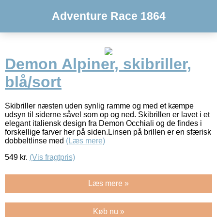
Adventure Race 1864
Demon Alpiner, skibriller,
blå/sort
Skibriller næsten uden synlig ramme og med et kæmpe
udsyn til siderne såvel som op og ned. Skibrillen er lavet i et
elegant italiensk design fra Demon Occhiali og de findes i
forskellige farver her på siden.Linsen på brillen er en sfærisk
dobbeltlinse med
(Læs mere)
549
kr.
(Vis fragtpris)
Læs mere »
Køb nu »