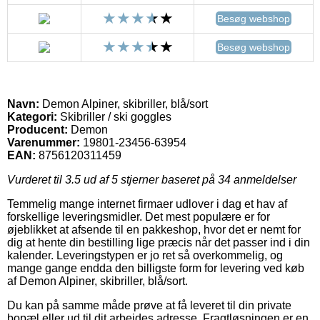
Besøg webshop
Besøg webshop
Navn:
Demon Alpiner, skibriller, blå/sort
Kategori:
Skibriller / ski goggles
Producent:
Demon
Varenummer:
19801-23456-63954
EAN:
8756120311459
Vurderet til
3.5
ud af 5 stjerner baseret på
34
anmeldelser
Temmelig mange internet firmaer udlover i dag et hav af
forskellige leveringsmidler. Det mest populære er for
øjeblikket at afsende til en pakkeshop, hvor det er nemt for
dig at hente din bestilling lige præcis når det passer ind i din
kalender. Leveringstypen er jo ret så overkommelig, og
mange gange endda den billigste form for levering ved køb
af Demon Alpiner, skibriller, blå/sort.
Du kan på samme måde prøve at få leveret til din private
bopæl eller ud til dit arbejdes adresse. Fragtløsningen er en