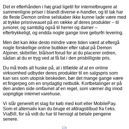
Det er efterhånden i høj grad ligetil for internetbrugere at
sammenligne priser i blandt diverse e-handler, og til tak har
de fleste Demon online selskaber ikke kunne lade være med
at trykke prisniveauet på en række af deres produkter – til
juniorer, og samtidig også til herrer og damer –
eftertrykkeligt, og endda nogle gange love gebyrfri levering.
Men det kan ikke desto mindre være tiden værd at eftergå
nogle forskellige online butikker efter rabat på Demon
Alpiner, skibriller, blå/sort forud for at du placerer ordren,
sådan at du er tryg ved at få fat i den prisbilligste pris.
Du må trods alt huske på, at i tilfælde af at en online
virksomhed udbyder deres produkter til en salgspris som
kan ses som utopisk beskeden, bør det mange gange være
et fingerpeg om en snydagtig netbutik. Kortbetalinger er på
den anden side omfavnet af en regel, som værner dig imod
uoprigtige internet varehuse.
Vi slår generelt et slag for køb med kort eller MobilePay.
Som et alternativ kan du bruge et afdragstilbud fra f.eks.
ViaBill, for så vidt du har til hensigt at betale pengene
senere.