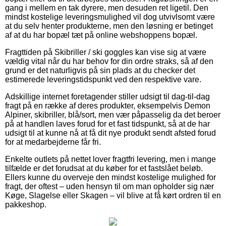
gang i mellem en tak dyrere, men desuden ret ligetil. Den
mindst kostelige leveringsmulighed vil dog utvivlsomt være
at du selv henter produkterne, men den løsning er betinget
af at du har bopæl tæt på online webshoppens bopæl.
Fragttiden på Skibriller / ski goggles kan vise sig at være
vældig vital når du har behov for din ordre straks, så af den
grund er det naturligvis på sin plads at du checker det
estimerede leveringstidspunkt ved den respektive vare.
Adskillige internet foretagender stiller udsigt til dag-til-dag
fragt på en række af deres produkter, eksempelvis Demon
Alpiner, skibriller, blå/sort, men vær påpasselig da det beroer
på at handlen laves forud for et fast tidspunkt, så at de har
udsigt til at kunne nå at få dit nye produkt sendt afsted forud
for at medarbejderne får fri.
Enkelte outlets på nettet lover fragtfri levering, men i mange
tilfælde er det forudsat at du køber for et fastslået beløb.
Ellers kunne du overveje den mindst kostelige mulighed for
fragt, der oftest – uden hensyn til om man opholder sig nær
Køge, Slagelse eller Skagen – vil blive at få kørt ordren til en
pakkeshop.