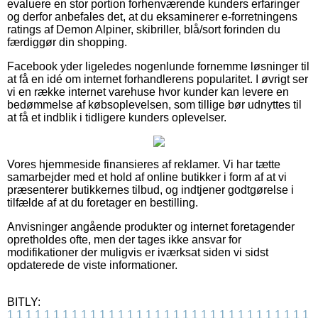
evaluere en stor portion forhenværende kunders erfaringer
og derfor anbefales det, at du eksaminerer e-forretningens
ratings af Demon Alpiner, skibriller, blå/sort forinden du
færdiggør din shopping.
Facebook yder ligeledes nogenlunde fornemme løsninger til
at få en idé om internet forhandlerens popularitet. I øvrigt ser
vi en række internet varehuse hvor kunder kan levere en
bedømmelse af købsoplevelsen, som tillige bør udnyttes til
at få et indblik i tidligere kunders oplevelser.
Vores hjemmeside finansieres af reklamer. Vi har tætte
samarbejder med et hold af online butikker i form af at vi
præsenterer butikkernes tilbud, og indtjener godtgørelse i
tilfælde af at du foretager en bestilling.
Anvisninger angående produkter og internet foretagender
opretholdes ofte, men der tages ikke ansvar for
modifikationer der muligvis er iværksat siden vi sidst
opdaterede de viste informationer.
BITLY:
1
1
1
1
1
1
1
1
1
1
1
1
1
1
1
1
1
1
1
1
1
1
1
1
1
1
1
1
1
1
1
1
1