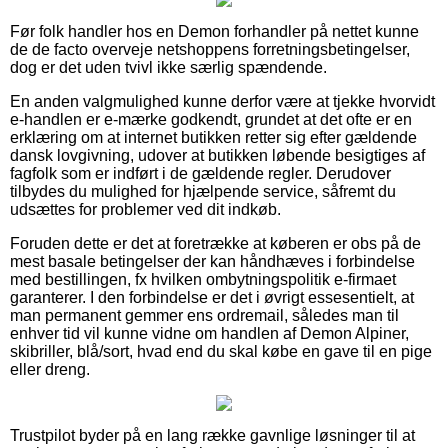
Før folk handler hos en Demon forhandler på nettet kunne
de de facto overveje netshoppens forretningsbetingelser,
dog er det uden tvivl ikke særlig spændende.
En anden valgmulighed kunne derfor være at tjekke hvorvidt
e-handlen er e-mærke godkendt, grundet at det ofte er en
erklæring om at internet butikken retter sig efter gældende
dansk lovgivning, udover at butikken løbende besigtiges af
fagfolk som er indført i de gældende regler. Derudover
tilbydes du mulighed for hjælpende service, såfremt du
udsættes for problemer ved dit indkøb.
Foruden dette er det at foretrække at køberen er obs på de
mest basale betingelser der kan håndhæves i forbindelse
med bestillingen, fx hvilken ombytningspolitik e-firmaet
garanterer. I den forbindelse er det i øvrigt essesentielt, at
man permanent gemmer ens ordremail, således man til
enhver tid vil kunne vidne om handlen af Demon Alpiner,
skibriller, blå/sort, hvad end du skal købe en gave til en pige
eller dreng.
Trustpilot byder på en lang række gavnlige løsninger til at