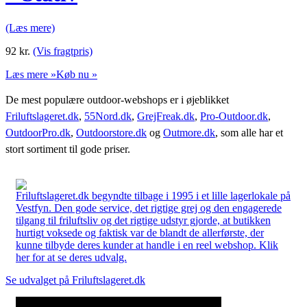
(Læs mere)
92
kr.
(Vis fragtpris)
Læs mere »
Køb nu »
De mest populære outdoor-webshops er i øjeblikket
Friluftslageret.dk
,
55Nord.dk
,
GrejFreak.dk
,
Pro-Outdoor.dk
,
OutdoorPro.dk
,
Outdoorstore.dk
og
Outmore.dk
, som alle har et
stort sortiment til gode priser.
Friluftslageret.dk begyndte tilbage i 1995 i et lille lagerlokale på
Vestfyn. Den gode service, det rigtige grej og den engagerede
tilgang til friluftsliv og det rigtige udstyr gjorde, at butikken
hurtigt voksede og faktisk var de blandt de allerførste, der
kunne tilbyde deres kunder at handle i en reel webshop. Klik
her for at se deres udvalg.
Se udvalget på Friluftslageret.dk