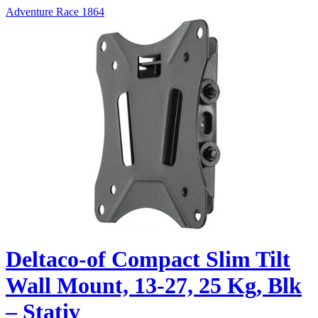
Adventure Race 1864
Deltaco-of Compact Slim Tilt
Wall Mount, 13-27, 25 Kg, Blk
– Stativ