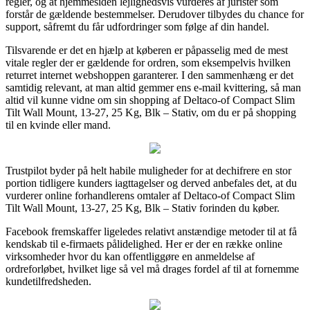
regler, og at hjemmesiden lejlighedsvis vurderes af jurister som
forstår de gældende bestemmelser. Derudover tilbydes du chance for
support, såfremt du får udfordringer som følge af din handel.
Tilsvarende er det en hjælp at køberen er påpasselig med de mest
vitale regler der er gældende for ordren, som eksempelvis hvilken
returret internet webshoppen garanterer. I den sammenhæng er det
samtidig relevant, at man altid gemmer ens e-mail kvittering, så man
altid vil kunne vidne om sin shopping af Deltaco-of Compact Slim
Tilt Wall Mount, 13-27, 25 Kg, Blk – Stativ, om du er på shopping
til en kvinde eller mand.
Trustpilot byder på helt habile muligheder for at dechifrere en stor
portion tidligere kunders iagttagelser og derved anbefales det, at du
vurderer online forhandlerens omtaler af Deltaco-of Compact Slim
Tilt Wall Mount, 13-27, 25 Kg, Blk – Stativ forinden du køber.
Facebook fremskaffer ligeledes relativt anstændige metoder til at få
kendskab til e-firmaets pålidelighed. Her er der en række online
virksomheder hvor du kan offentliggøre en anmeldelse af
ordreforløbet, hvilket lige så vel må drages fordel af til at fornemme
kundetilfredsheden.