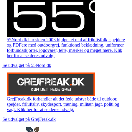
55Nord.dk har siden 2003 hjulpet et utal af friluftsfolk, spejdere
og FDFere med outdoorgrej, funktionel beklædning, uniformer,
forbundsskjorter, logovarer, telte, mærker og meget mere. Klik
her for at se deres udvalg.
Se udvalget på 55Nord.dk
GrejFreak.dk forhandler alt det fede udstyr både til outdoor,
spejder, friluftsliv, skydesport, træning, militær, jagt, politi og
vagt. Klik her for at se deres udvalg.
Se udvalget på GrejFreak.dk