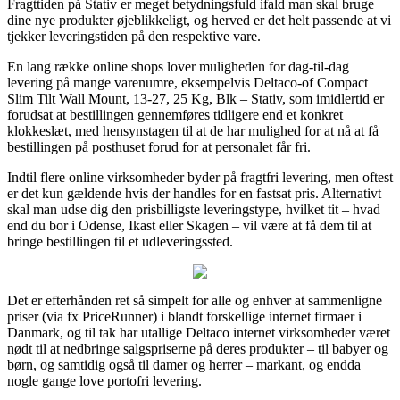
Fragttiden på Stativ er meget betydningsfuld ifald man skal bruge
dine nye produkter øjeblikkeligt, og herved er det helt passende at vi
tjekker leveringstiden på den respektive vare.
En lang række online shops lover muligheden for dag-til-dag
levering på mange varenumre, eksempelvis Deltaco-of Compact
Slim Tilt Wall Mount, 13-27, 25 Kg, Blk – Stativ, som imidlertid er
forudsat at bestillingen gennemføres tidligere end et konkret
klokkeslæt, med hensynstagen til at de har mulighed for at nå at få
bestillingen på posthuset forud for at personalet får fri.
Indtil flere online virksomheder byder på fragtfri levering, men oftest
er det kun gældende hvis der handles for en fastsat pris. Alternativt
skal man udse dig den prisbilligste leveringstype, hvilket tit – hvad
end du bor i Odense, Ikast eller Skagen – vil være at få dem til at
bringe bestillingen til et udleveringssted.
Det er efterhånden ret så simpelt for alle og enhver at sammenligne
priser (via fx PriceRunner) i blandt forskellige internet firmaer i
Danmark, og til tak har utallige Deltaco internet virksomheder været
nødt til at nedbringe salgspriserne på deres produkter – til babyer og
børn, og samtidig også til damer og herrer – markant, og endda
nogle gange love portofri levering.