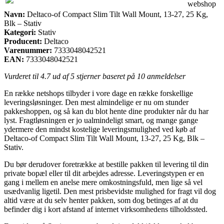
webshop
Navn:
Deltaco-of Compact Slim Tilt Wall Mount, 13-27, 25 Kg,
Blk – Stativ
Kategori:
Stativ
Producent:
Deltaco
Varenummer:
7333048042521
EAN:
7333048042521
Vurderet til
4.7
ud af 5 stjerner baseret på
10
anmeldelser
En række netshops tilbyder i vore dage en række forskellige
leveringsløsninger. Den mest almindelige er nu om stunder
pakkeshoppen, og så kan du blot hente dine produkter når du har
lyst. Fragtløsningen er jo ualmindeligt smart, og mange gange
ydermere den mindst kostelige leveringsmulighed ved køb af
Deltaco-of Compact Slim Tilt Wall Mount, 13-27, 25 Kg, Blk –
Stativ.
Du bør derudover foretrække at bestille pakken til levering til din
private bopæl eller til dit arbejdes adresse. Leveringstypen er en
gang i mellem en anelse mere omkostningsfuld, men lige så vel
usædvanlig ligetil. Den mest prisbevidste mulighed for fragt vil dog
altid være at du selv henter pakken, som dog betinges af at du
befinder dig i kort afstand af internet virksomhedens tilholdssted.