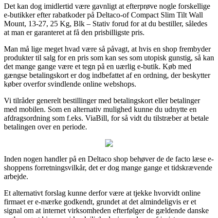
Det kan dog imidlertid være gavnligt at efterprøve nogle forskellige
e-butikker efter rabatkoder på Deltaco-of Compact Slim Tilt Wall
Mount, 13-27, 25 Kg, Blk – Stativ forud for at du bestiller, således
at man er garanteret at få den prisbilligste pris.
Man må lige meget hvad være så påvagt, at hvis en shop frembyder
produkter til salg for en pris som kan ses som utopisk gunstig, så kan
det mange gange være et tegn på en uærlig e-butik. Køb med
gængse betalingskort er dog indbefattet af en ordning, der beskytter
køber overfor svindlende online webshops.
Vi tilråder generelt bestillinger med betalingskort eller betalinger
med mobilen. Som en alternativ mulighed kunne du udnytte en
afdragsordning som f.eks. ViaBill, for så vidt du tilstræber at betale
betalingen over en periode.
Inden nogen handler på en Deltaco shop behøver de de facto læse e-
shoppens forretningsvilkår, det er dog mange gange et tidskrævende
arbejde.
Et alternativt forslag kunne derfor være at tjekke hvorvidt online
firmaet er e-mærke godkendt, grundet at det almindeligvis er et
signal om at internet virksomheden efterfølger de gældende danske