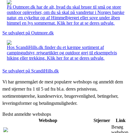
På Outmore.dk har de alt, hvad du skal bruge til små og store
outdoor oplevelser, om du så skal på vandretur i Norges barske
natur, en cykeltur op af Himmelbjerget eller sove under åben
himmel en lys sommernat. Klik her for at se deres udvalg.
Se udvalget på Outmore.dk
Hos ScandiHills.dk finder du et kæmpe sortiment af
campingudstyr, rejseartikler og outdoor grej til eksempelvis
hiking eller trekking. Klik her for at se deres udvalg.
Se udvalget på ScandiHills.dk
Vi har gennemgået de mest populære webshops og anmeldt dem
med stjerner fra 1 til 5 ud fra bl.a. deres prisniveau,
sortimentstørrelse, kundeservice, brugervenlighed, betingelser,
leveringsformer og betalingsmuligheder.
Bedst anmeldte webshops
Webshop
Stjerner
Link
Besøg
webshop