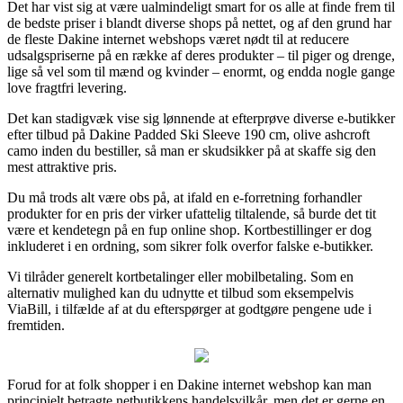
Det har vist sig at være ualmindeligt smart for os alle at finde frem til
de bedste priser i blandt diverse shops på nettet, og af den grund har
de fleste Dakine internet webshops været nødt til at reducere
udsalgspriserne på en række af deres produkter – til piger og drenge,
lige så vel som til mænd og kvinder – enormt, og endda nogle gange
love fragtfri levering.
Det kan stadigvæk vise sig lønnende at efterprøve diverse e-butikker
efter tilbud på Dakine Padded Ski Sleeve 190 cm, olive ashcroft
camo inden du bestiller, så man er skudsikker på at skaffe sig den
mest attraktive pris.
Du må trods alt være obs på, at ifald en e-forretning forhandler
produkter for en pris der virker ufattelig tiltalende, så burde det tit
være et kendetegn på en fup online shop. Kortbestillinger er dog
inkluderet i en ordning, som sikrer folk overfor falske e-butikker.
Vi tilråder generelt kortbetalinger eller mobilbetaling. Som en
alternativ mulighed kan du udnytte et tilbud som eksempelvis
ViaBill, i tilfælde af at du efterspørger at godtgøre pengene ude i
fremtiden.
Forud for at folk shopper i en Dakine internet webshop kan man
principielt betragte netbutikkens handelsvilkår, men det er gerne en