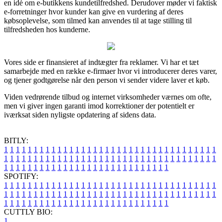
en idé om e-butikkens kundetilfredshed. Derudover møder vi faktisk
e-forretninger hvor kunder kan give en vurdering af deres
købsoplevelse, som tilmed kan anvendes til at tage stilling til
tilfredsheden hos kunderne.
Vores side er finansieret af indtægter fra reklamer. Vi har et tæt
samarbejde med en række e-firmaer hvor vi introducerer deres varer,
og tjener godtgørelse når den person vi sender videre laver et køb.
Viden vedrørende tilbud og internet virksomheder værnes om ofte,
men vi giver ingen garanti imod korrektioner der potentielt er
iværksat siden nyligste opdatering af sidens data.
BITLY:
1
1
1
1
1
1
1
1
1
1
1
1
1
1
1
1
1
1
1
1
1
1
1
1
1
1
1
1
1
1
1
1
1
1
1
1
1
1
1
1
1
1
1
1
1
1
1
1
1
1
1
1
1
1
1
1
1
1
1
1
1
1
1
1
1
1
1
1
1
1
1
1
1
1
1
1
1
1
1
1
1
1
1
1
1
1
1
1
1
1
1
1
1
1
1
1
1
1
1
1
SPOTIFY:
1
1
1
1
1
1
1
1
1
1
1
1
1
1
1
1
1
1
1
1
1
1
1
1
1
1
1
1
1
1
1
1
1
1
1
1
1
1
1
1
1
1
1
1
1
1
1
1
1
1
1
1
1
1
1
1
1
1
1
1
1
1
1
1
1
1
1
1
1
1
1
1
1
1
1
1
1
1
1
1
1
1
1
1
1
1
1
1
1
1
1
1
1
1
1
1
1
1
1
1
CUTTLY BIO:
1