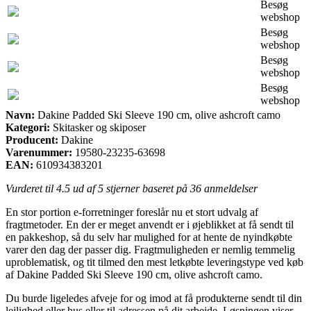
Besøg
webshop
Besøg
webshop
Besøg
webshop
Besøg
webshop
Navn:
Dakine Padded Ski Sleeve 190 cm, olive ashcroft camo
Kategori:
Skitasker og skiposer
Producent:
Dakine
Varenummer:
19580-23235-63698
EAN:
610934383201
Vurderet til
4.5
ud af 5 stjerner baseret på
36
anmeldelser
En stor portion e-forretninger foreslår nu et stort udvalg af
fragtmetoder. En der er meget anvendt er i øjeblikket at få sendt til
en pakkeshop, så du selv har mulighed for at hente de nyindkøbte
varer den dag der passer dig. Fragtmuligheden er nemlig temmelig
uproblematisk, og tit tilmed den mest letkøbte leveringstype ved køb
af Dakine Padded Ski Sleeve 190 cm, olive ashcroft camo.
Du burde ligeledes afveje for og imod at få produkterne sendt til din
lejlighed eller hus eller til adressen på dit arbejde. Løsningen viser