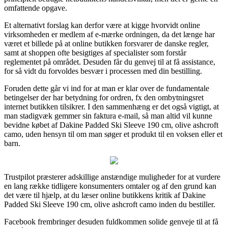
omfattende opgave.
Et alternativt forslag kan derfor være at kigge hvorvidt online
virksomheden er medlem af e-mærke ordningen, da det længe har
været et billede på at online butikken forsvarer de danske regler,
samt at shoppen ofte besigtiges af specialister som forstår
reglementet på området. Desuden får du genvej til at få assistance,
for så vidt du forvoldes besvær i processen med din bestilling.
Foruden dette går vi ind for at man er klar over de fundamentale
betingelser der har betydning for ordren, fx den ombytningsret
internet butikken tilsikrer. I den sammenhæng er det også vigtigt, at
man stadigvæk gemmer sin faktura e-mail, så man altid vil kunne
bevidne købet af Dakine Padded Ski Sleeve 190 cm, olive ashcroft
camo, uden hensyn til om man søger et produkt til en voksen eller et
barn.
Trustpilot præsterer adskillige anstændige muligheder for at vurdere
en lang række tidligere konsumenters omtaler og af den grund kan
det være til hjælp, at du læser online butikkens kritik af Dakine
Padded Ski Sleeve 190 cm, olive ashcroft camo inden du bestiller.
Facebook frembringer desuden fuldkommen solide genveje til at få