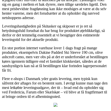
sig en gang i mellem et hak dyrere, men tillige særdeles ligetil. Den
mest prisbevidste fragtløsning kan ikke modsiges at være at du selv
henter varerne, men det forudsætter at du opholder dig nærved
netshoppens adresse.
Leveringshastigheden på Skitasker og skiposer er jo ret så
betydningsfuld forudsat du har brug for produktet øjeblikkeligt, så
derfor er det temmelig essentielt at vi besigtiger den estimerede
leveringstid for det aktuelle produkt.
En stor portion internet varehuse lover 1 dags fragt på mange
produkter, eksempelvis Dakine Padded Ski Sleeve 190 cm, olive
ashcroft camo, men vær obs på at det er underforstået at bestillingen
køres igennem tidligere end et fastslået klokkeslæt, således at de
sandsynligvis kan nå at få bestillingen klar forinden lagerpersonalet
får fri.
Flere e-shops i Danmark yder gratis levering, men typisk kun
såfremt der aftages for en bestemt sum. I øvrigt kunne man tage den
mest letkøbte leveringsudgave, der tit – hvad end du opholder sig
ved Fredericia, Farum eller Skælskør – vil blive at få fragtfirmaet til
at bringe ordren til et afhentningssted.