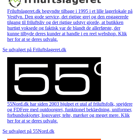
Friluftslageret.dk begyndte tilbage i 1995 i et lille lagerlokale på
Vestfyn. Den gode service, det rigtige grej og den engagerede
tilgang til friluftsliv og det rigtige udstyr gjorde, at butikken
hurtigt voksede og faktisk var de blandt de allerførste, der
kunne tilbyde deres kunder at handle i en reel webshop. Klik
her for at se deres udvalg.
Se udvalget på Friluftslageret.dk
55Nord.dk har siden 2003 hjulpet et utal af friluftsfolk, spejdere
og FDFere med outdoorgrej, funktionel beklædning, uniformer,
forbundsskjorter, logovarer, telte, mærker og meget mere. Klik
her for at se deres udvalg.
Se udvalget på 55Nord.dk