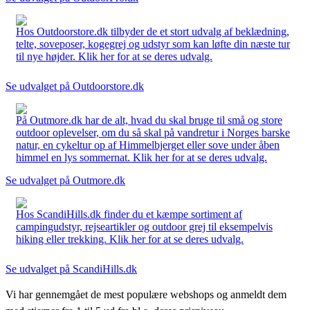
Hos Outdoorstore.dk tilbyder de et stort udvalg af beklædning,
telte, soveposer, kogegrej og udstyr som kan løfte din næste tur
til nye højder. Klik her for at se deres udvalg.
Se udvalget på Outdoorstore.dk
På Outmore.dk har de alt, hvad du skal bruge til små og store
outdoor oplevelser, om du så skal på vandretur i Norges barske
natur, en cykeltur op af Himmelbjerget eller sove under åben
himmel en lys sommernat. Klik her for at se deres udvalg.
Se udvalget på Outmore.dk
Hos ScandiHills.dk finder du et kæmpe sortiment af
campingudstyr, rejseartikler og outdoor grej til eksempelvis
hiking eller trekking. Klik her for at se deres udvalg.
Se udvalget på ScandiHills.dk
Vi har gennemgået de mest populære webshops og anmeldt dem