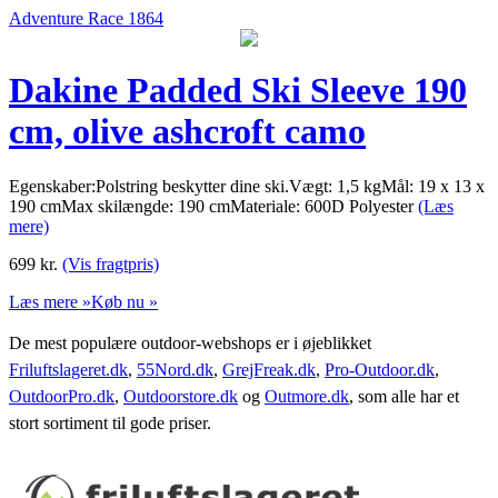
Adventure Race 1864
Dakine Padded Ski Sleeve 190
cm, olive ashcroft camo
Egenskaber:Polstring beskytter dine ski.Vægt: 1,5 kgMål: 19 x 13 x
190 cmMax skilængde: 190 cmMateriale: 600D Polyester
(Læs
mere)
699
kr.
(Vis fragtpris)
Læs mere »
Køb nu »
De mest populære outdoor-webshops er i øjeblikket
Friluftslageret.dk
,
55Nord.dk
,
GrejFreak.dk
,
Pro-Outdoor.dk
,
OutdoorPro.dk
,
Outdoorstore.dk
og
Outmore.dk
, som alle har et
stort sortiment til gode priser.