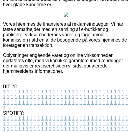
hvor glade kunderne er.
Vores hjemmeside finansieres af reklameindtægter. Vi har
faste samarbejder med en samling af e-butikker og
publicerer virksomhedernes varer, og tager imod
kommission ifald en af de besøgende på vores hjemmeside
foretager en transaktion.
Oplysninger angående varer og online virksomheder
opdateres ofte, men vi kan ikke garantere imod ændringer
der muligvis er realiseret siden vi sidst opdaterede
hjemmesidens informationer.
BITLY:
1
1
1
1
1
1
1
1
1
1
1
1
1
1
1
1
1
1
1
1
1
1
1
1
1
1
1
1
1
1
1
1
1
1
1
1
1
1
1
1
1
1
1
1
1
1
1
1
1
1
1
1
1
1
1
1
1
1
1
1
1
1
1
1
1
1
1
1
1
1
1
1
1
1
1
1
1
1
1
1
1
1
1
1
1
1
1
1
1
1
1
1
1
1
1
1
1
1
1
1
SPOTIFY:
1
1
1
1
1
1
1
1
1
1
1
1
1
1
1
1
1
1
1
1
1
1
1
1
1
1
1
1
1
1
1
1
1
1
1
1
1
1
1
1
1
1
1
1
1
1
1
1
1
1
1
1
1
1
1
1
1
1
1
1
1
1
1
1
1
1
1
1
1
1
1
1
1
1
1
1
1
1
1
1
1
1
1
1
1
1
1
1
1
1
1
1
1
1
1
1
1
1
1