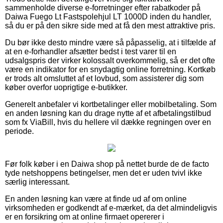
sammenholde diverse e-forretninger efter rabatkoder på
Daiwa Fuego Lt Fastspolehjul LT 1000D inden du handler,
så du er på den sikre side med at få den mest attraktive pris.
Du bør ikke desto mindre være så påpasselig, at i tilfælde af
at en e-forhandler afsætter bedst i test varer til en
udsalgspris der virker kolossalt overkommelig, så er det ofte
være en indikator for en snydagtig online forretning. Kortkøb
er trods alt omsluttet af et lovbud, som assisterer dig som
køber overfor uoprigtige e-butikker.
Generelt anbefaler vi kortbetalinger eller mobilbetaling. Som
en anden løsning kan du drage nytte af et afbetalingstilbud
som fx ViaBill, hvis du hellere vil dække regningen over en
periode.
Før folk køber i en Daiwa shop på nettet burde de de facto
tyde netshoppens betingelser, men det er uden tvivl ikke
særlig interessant.
En anden løsning kan være at finde ud af om online
virksomheden er godkendt af e-mærket, da det almindeligvis
er en forsikring om at online firmaet opererer i