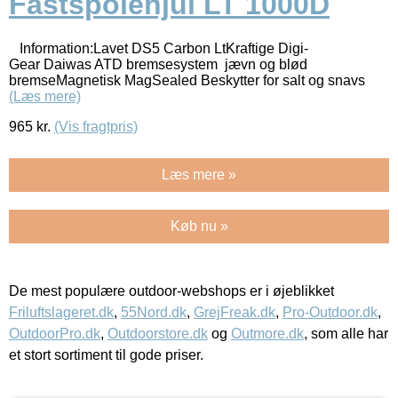
Fastspolehjul LT 1000D
Information:Lavet DS5 Carbon LtKraftige Digi-
Gear Daiwas ATD bremsesystem jævn og blød
bremseMagnetisk MagSealed Beskytter for salt og snavs
(Læs mere)
965
kr.
(Vis fragtpris)
Læs mere »
Køb nu »
De mest populære outdoor-webshops er i øjeblikket
Friluftslageret.dk
,
55Nord.dk
,
GrejFreak.dk
,
Pro-Outdoor.dk
,
OutdoorPro.dk
,
Outdoorstore.dk
og
Outmore.dk
, som alle har
et stort sortiment til gode priser.