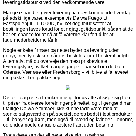
leveringstidspunkt ved den vedkommende vare.
Mange e-handler giver levering på næstkommende hverdag
på adskillige varer, eksempelvis Daiwa Fuego Lt
Fastspolehjul LT 1000D, hvilket dog forudsætter at
bestillingen laves forud for et nøjagtigt tidspunkt, sådan at de
har en chance for at nå at få varerne klar forud for at
lagermedarbejderne får fri.
Nogle enkelte firmaer på nettet byder på levering uden
gebyr, men typisk kun når der bestilles for et bestemt beløb.
Alternativt må du overveje den mest prisbevidste
leveringstype, hvilket mange gange – uanset om du bor i
Odense, Værløse eller Fredensborg – vil blive at få leveret
din pakke til en pakkeshop.
Det er i dag ret så fremkommeligt for os alle at søge sig frem
til priser fra diverse forretninger på nettet, og til gengæld har
utallige Daiwa e-firmaer ikke kunne lade være med at
sænke salgsværdien på specielt deres bedst i test produkter
– til babyer og børn, men også til mænd og kvinder – enormt,
og endda nogle gange præstere fragt uden betaling.
Trods dette kan det alligevel vise sig lukrativt at