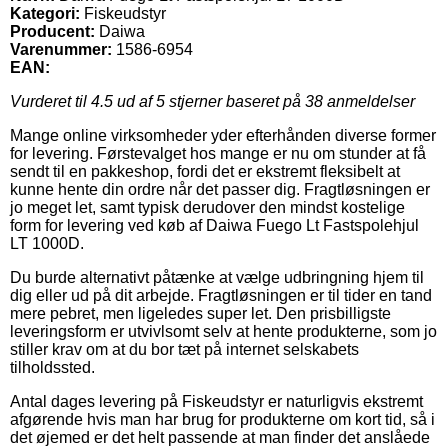
Kategori:
Fiskeudstyr
Producent:
Daiwa
Varenummer:
1586-6954
EAN:
Vurderet til
4.5
ud af 5 stjerner baseret på
38
anmeldelser
Mange online virksomheder yder efterhånden diverse former
for levering. Førstevalget hos mange er nu om stunder at få
sendt til en pakkeshop, fordi det er ekstremt fleksibelt at
kunne hente din ordre når det passer dig. Fragtløsningen er
jo meget let, samt typisk derudover den mindst kostelige
form for levering ved køb af Daiwa Fuego Lt Fastspolehjul
LT 1000D.
Du burde alternativt påtænke at vælge udbringning hjem til
dig eller ud på dit arbejde. Fragtløsningen er til tider en tand
mere pebret, men ligeledes super let. Den prisbilligste
leveringsform er utvivlsomt selv at hente produkterne, som jo
stiller krav om at du bor tæt på internet selskabets
tilholdssted.
Antal dages levering på Fiskeudstyr er naturligvis ekstremt
afgørende hvis man har brug for produkterne om kort tid, så i
det øjemed er det helt passende at man finder det anslåede