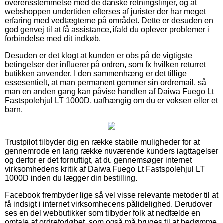
overensstemmelse med de danske retningslinjer, og at
webshoppen undertiden efterses af jurister der har meget
erfaring med vedtægterne på området. Dette er desuden en
god genvej til at få assistance, ifald du oplever problemer i
forbindelse med dit indkøb.
Desuden er det klogt at kunden er obs på de vigtigste
betingelser der influerer på ordren, som fx hvilken returret
butikken anvender. I den sammenhæng er det tillige
essesentielt, at man permanent gemmer sin ordremail, så
man en anden gang kan påvise handlen af Daiwa Fuego Lt
Fastspolehjul LT 1000D, uafhængig om du er voksen eller et
barn.
Trustpilot tilbyder dig en række stabile muligheder for at
gennemrode en lang række nuværende kunders iagttagelser
og derfor er det fornuftigt, at du gennemsøger internet
virksomhedens kritik af Daiwa Fuego Lt Fastspolehjul LT
1000D inden du lægger din bestilling.
Facebook frembyder lige så vel visse relevante metoder til at
få indsigt i internet virksomhedens pålidelighed. Derudover
ses en del webbutikker som tilbyder folk at nedfælde en
omtale af ordreforløbet, som også må bruges til at bedømme