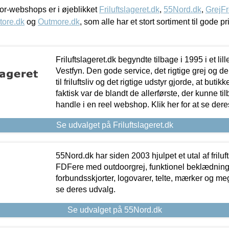
r-webshops er i øjeblikket
Friluftslageret.dk
,
55Nord.dk
,
GrejFr
tore.dk
og
Outmore.dk
, som alle har et stort sortiment til gode pr
Friluftslageret.dk begyndte tilbage i 1995 i et lil
Vestfyn. Den gode service, det rigtige grej og 
til friluftsliv og det rigtige udstyr gjorde, at buti
faktisk var de blandt de allerførste, der kunne ti
handle i en reel webshop. Klik her for at se dere
Se udvalget på Friluftslageret.dk
55Nord.dk har siden 2003 hjulpet et utal af friluf
FDFere med outdoorgrej, funktionel beklædning,
forbundsskjorter, logovarer, telte, mærker og meg
se deres udvalg.
Se udvalget på 55Nord.dk