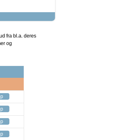
 fra bl.a. deres
mer og
op
op
op
op