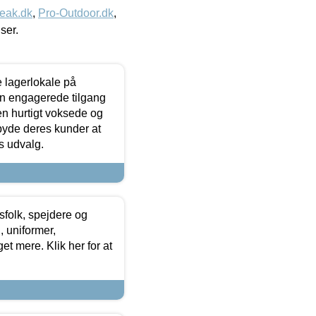
eak.dk
,
Pro-Outdoor.dk
,
iser.
le lagerlokale på
den engagerede tilgang
kken hurtigt voksede og
lbyde deres kunder at
s udvalg.
tsfolk, spejdere og
 uniformer,
et mere. Klik her for at