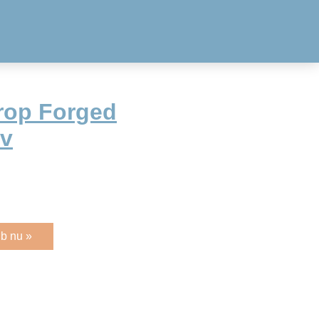
Drop Forged
iv
b nu »