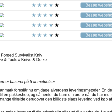
Besøg websh
Besøg websh
Besøg websh
Besøg websh
 Forged Survivalist Kniv
ve & Tools // Knive & Dolke
jerner baseret på
5
anmeldelser
 Danmark foreslår nu om dage alverdens leveringsmetoder. En de
 til en pakkeshop, og så henter du bare din ordre når du har muli
 mange tilfælde derudover den billigste slags levering ved køb a