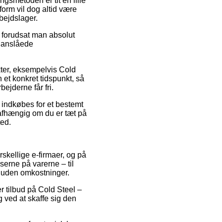
ngsmetoden er tit en lille
orm vil dog altid være
rbejdslager.
 forudsat man absolut
t anslåede
kter, eksempelvis Cold
 et konkret tidspunkt, så
bejderne får fri.
 indkøbes for et bestemt
 uafhængig om du er tæt på
ted.
rskellige e-firmaer, og på
serne på varerne – til
g uden omkostninger.
er tilbud på Cold Steel –
 ved at skaffe sig den