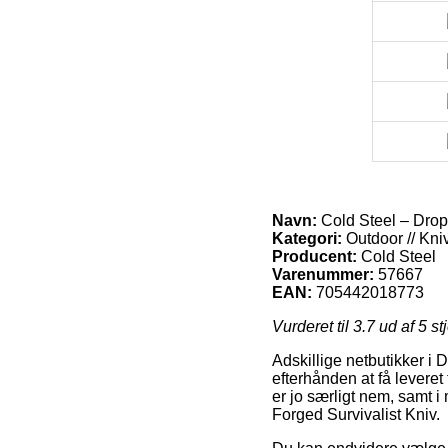
Navn:
Cold Steel – Drop
Kategori:
Outdoor // Kni
Producent:
Cold Steel
Varenummer:
57667
EAN:
705442018773
Vurderet til
3.7
ud af 5 st
Adskillige netbutikker i
efterhånden at få leveret
er jo særligt nem, samt i
Forged Survivalist Kniv.