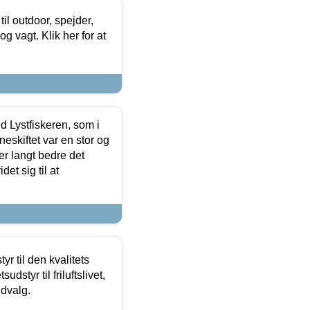
il outdoor, spejder,
 og vagt. Klik her for at
d Lystfiskeren, som i
neskiftet var en stor og
r langt bedre det
et sig til at
r til den kvalitets
dstyr til friluftslivet,
udvalg.