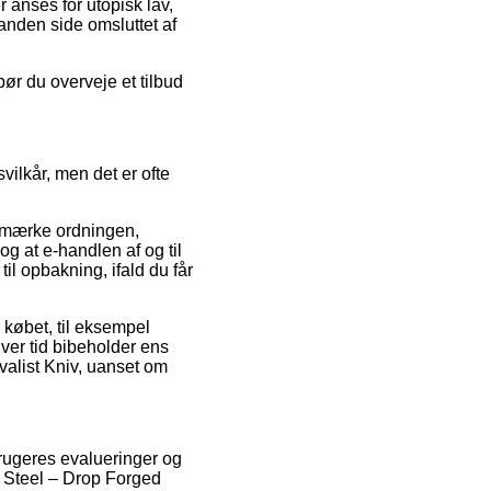
 anses for utopisk lav,
anden side omsluttet af
bør du overveje et tilbud
vilkår, men det er ofte
-mærke ordningen,
g at e-handlen af og til
il opbakning, ifald du får
 købet, til eksempel
nhver tid bibeholder ens
ivalist Kniv, uanset om
brugeres evalueringer og
d Steel – Drop Forged