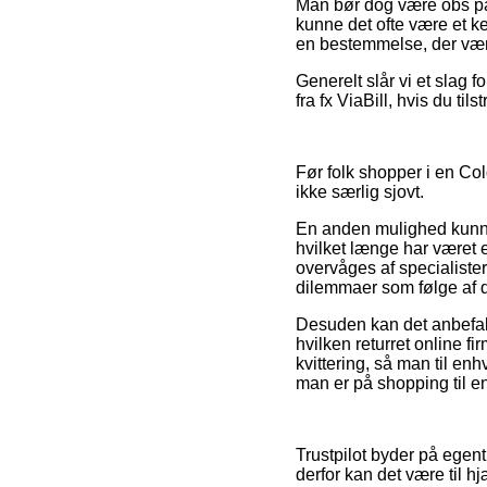
Man bør dog være obs på, 
kunne det ofte være et k
en bestemmelse, der værn
Generelt slår vi et slag f
fra fx ViaBill, hvis du ti
Før folk shopper i en Col
ikke særlig sjovt.
En anden mulighed kunne
hvilket længe har været e
overvåges af specialister
dilemmaer som følge af d
Desuden kan det anbefale
hvilken returret online fir
kvittering, så man til en
man er på shopping til e
Trustpilot byder på egent
derfor kan det være til 