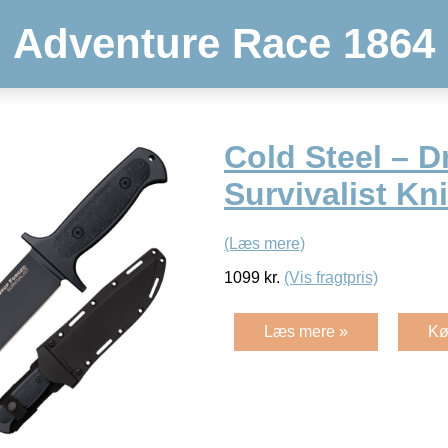
Adventure Race 1864
Cold Steel – 
Survivalist Kn
(Læs mere)
1099
kr.
(Vis fragtpris)
Læs mere »
Kø