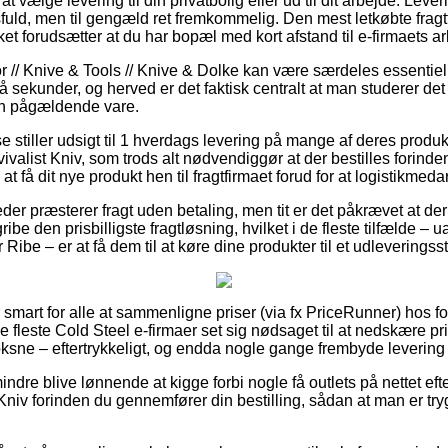
vælge levering til din privatbolig eller ud til dit arbejde. Leveri
ld, men til gengæld ret fremkommelig. Den mest letkøbte fragtf
lket forudsætter at du har bopæl med kort afstand til e-firmaets a
 // Knive & Tools // Knive & Dolke kan være særdeles essentiel
å sekunder, og herved er det faktisk centralt at man studerer de
en pågældende vare.
e stiller udsigt til 1 hverdags levering på mange af deres produ
valist Kniv, som trods alt nødvendiggør at der bestilles forinden
at få dit nye produkt hen til fragtfirmaet forud for at logistikmedar
er præsterer fragt uden betaling, men tit er det påkrævet at der
be den prisbilligste fragtløsning, hvilket i de fleste tilfælde –
Ribe – er at få dem til at køre dine produkter til et udleveringss
smart for alle at sammenligne priser (via fx PriceRunner) hos fo
de fleste Cold Steel e-firmaer set sig nødsaget til at nedskære pri
 voksne – eftertrykkeligt, og endda nogle gange frembyde leverin
ndre blive lønnende at kigge forbi nogle få outlets på nettet eft
niv forinden du gennemfører din bestilling, sådan at man er tryg