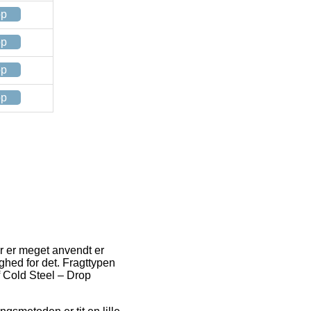
op
op
op
op
r er meget anvendt er
ghed for det. Fragttypen
f Cold Steel – Drop