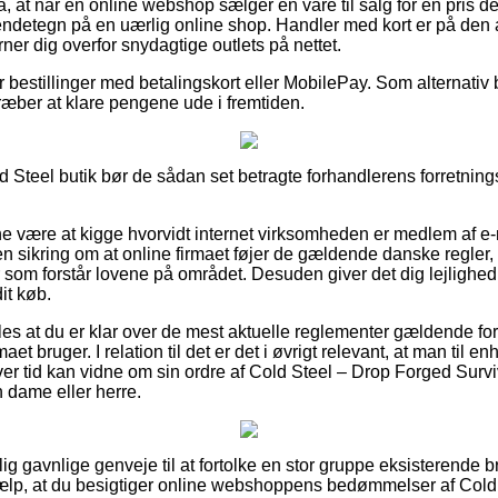
at når en online webshop sælger en vare til salg for en pris der
endetegn på en uærlig online shop. Handler med kort er på den 
er dig overfor snydagtige outlets på nettet.
or bestillinger med betalingskort eller MobilePay. Som alternativ 
lstræber at klare pengene ude i fremtiden.
d Steel butik bør de sådan set betragte forhandlerens forretnings
 være at kigge hvorvidt internet virksomheden er medlem af e
n sikring om at online firmaet føjer de gældende danske regler, o
 som forstår lovene på området. Desuden giver det dig lejlighed t
it køb.
s at du er klar over de mest aktuelle reglementer gældende for
maet bruger. I relation til det er det i øvrigt relevant, at man til e
hver tid kan vidne om sin ordre af Cold Steel – Drop Forged Surv
n dame eller herre.
lig gavnlige genveje til at fortolke en stor gruppe eksisterende 
hjælp, at du besigtiger online webshoppens bedømmelser af Col