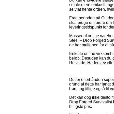
Du kan endvidere vælge at 
smule mere omkostningsfu
selv at hente ordren, hvi
Fragtperioden på Outdoor
skal bruge din ordre om f
leveringstidspunkt for d
Masser af online varehus
Steel – Drop Forged Survi
de har mulighed for at nå 
Enkelte online virksomhed
beløb. Desuden kan du gri
Roskilde, Haderslev eller 
Det er efterhånden super 
grund af dette har langt 
børn, og tillige også til
Det kan dog ikke desto mi
Drop Forged Survivalist K
billigste pris.