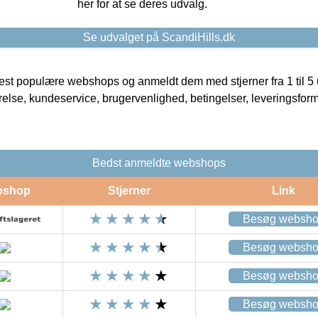
her for at se deres udvalg.
Se udvalget på ScandiHills.dk
t populære webshops og anmeldt dem med stjerner fra 1 til 5 ud
rrelse, kundeservice, brugervenlighed, betingelser, leveringsfor
Bedst anmeldte webshops
bshop
Stjerner
Link
Besøg websh
Besøg websh
Besøg websh
Besøg websh