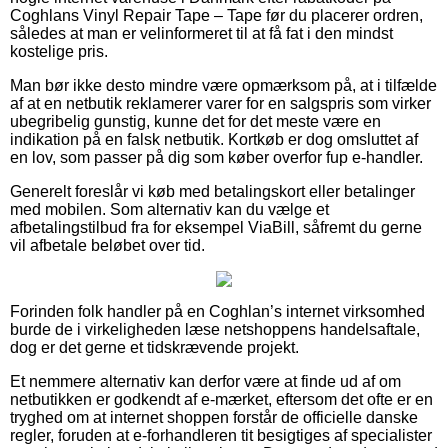
Coghlans Vinyl Repair Tape – Tape før du placerer ordren,
således at man er velinformeret til at få fat i den mindst
kostelige pris.
Man bør ikke desto mindre være opmærksom på, at i tilfælde
af at en netbutik reklamerer varer for en salgspris som virker
ubegribelig gunstig, kunne det for det meste være en
indikation på en falsk netbutik. Kortkøb er dog omsluttet af
en lov, som passer på dig som køber overfor fup e-handler.
Generelt foreslår vi køb med betalingskort eller betalinger
med mobilen. Som alternativ kan du vælge et
afbetalingstilbud fra for eksempel ViaBill, såfremt du gerne
vil afbetale beløbet over tid.
Forinden folk handler på en Coghlan’s internet virksomhed
burde de i virkeligheden læse netshoppens handelsaftale,
dog er det gerne et tidskrævende projekt.
Et nemmere alternativ kan derfor være at finde ud af om
netbutikken er godkendt af e-mærket, eftersom det ofte er en
tryghed om at internet shoppen forstår de officielle danske
regler, foruden at e-forhandleren tit besigtiges af specialister