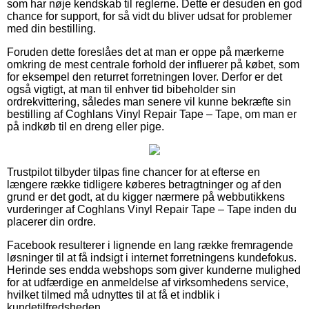
som har nøje kendskab til reglerne. Dette er desuden en god
chance for support, for så vidt du bliver udsat for problemer
med din bestilling.
Foruden dette foreslåes det at man er oppe på mærkerne
omkring de mest centrale forhold der influerer på købet, som
for eksempel den returret forretningen lover. Derfor er det
også vigtigt, at man til enhver tid bibeholder sin
ordrekvittering, således man senere vil kunne bekræfte sin
bestilling af Coghlans Vinyl Repair Tape – Tape, om man er
på indkøb til en dreng eller pige.
Trustpilot tilbyder tilpas fine chancer for at efterse en
længere række tidligere køberes betragtninger og af den
grund er det godt, at du kigger nærmere på webbutikkens
vurderinger af Coghlans Vinyl Repair Tape – Tape inden du
placerer din ordre.
Facebook resulterer i lignende en lang række fremragende
løsninger til at få indsigt i internet forretningens kundefokus.
Herinde ses endda webshops som giver kunderne mulighed
for at udfærdige en anmeldelse af virksomhedens service,
hvilket tilmed må udnyttes til at få et indblik i
kundetilfredsheden.