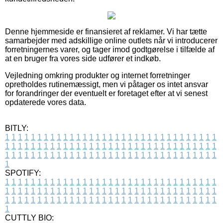
Denne hjemmeside er finansieret af reklamer. Vi har tætte
samarbejder med adskillige online outlets når vi introducerer
forretningernes varer, og tager imod godtgørelse i tilfælde af
at en bruger fra vores side udfører et indkøb.
Vejledning omkring produkter og internet forretninger
opretholdes rutinemæssigt, men vi påtager os intet ansvar
for forandringer der eventuelt er foretaget efter at vi senest
opdaterede vores data.
BITLY:
1
1
1
1
1
1
1
1
1
1
1
1
1
1
1
1
1
1
1
1
1
1
1
1
1
1
1
1
1
1
1
1
1
1
1
1
1
1
1
1
1
1
1
1
1
1
1
1
1
1
1
1
1
1
1
1
1
1
1
1
1
1
1
1
1
1
1
1
1
1
1
1
1
1
1
1
1
1
1
1
1
1
1
1
1
1
1
1
1
1
1
1
1
1
1
1
1
1
1
1
SPOTIFY:
1
1
1
1
1
1
1
1
1
1
1
1
1
1
1
1
1
1
1
1
1
1
1
1
1
1
1
1
1
1
1
1
1
1
1
1
1
1
1
1
1
1
1
1
1
1
1
1
1
1
1
1
1
1
1
1
1
1
1
1
1
1
1
1
1
1
1
1
1
1
1
1
1
1
1
1
1
1
1
1
1
1
1
1
1
1
1
1
1
1
1
1
1
1
1
1
1
1
1
1
CUTTLY BIO: