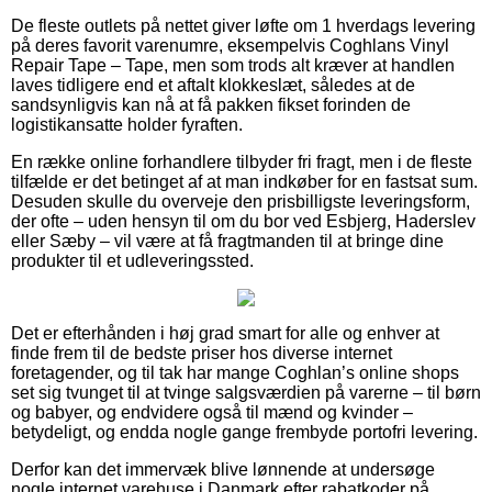
De fleste outlets på nettet giver løfte om 1 hverdags levering
på deres favorit varenumre, eksempelvis Coghlans Vinyl
Repair Tape – Tape, men som trods alt kræver at handlen
laves tidligere end et aftalt klokkeslæt, således at de
sandsynligvis kan nå at få pakken fikset forinden de
logistikansatte holder fyraften.
En række online forhandlere tilbyder fri fragt, men i de fleste
tilfælde er det betinget af at man indkøber for en fastsat sum.
Desuden skulle du overveje den prisbilligste leveringsform,
der ofte – uden hensyn til om du bor ved Esbjerg, Haderslev
eller Sæby – vil være at få fragtmanden til at bringe dine
produkter til et udleveringssted.
Det er efterhånden i høj grad smart for alle og enhver at
finde frem til de bedste priser hos diverse internet
foretagender, og til tak har mange Coghlan’s online shops
set sig tvunget til at tvinge salgsværdien på varerne – til børn
og babyer, og endvidere også til mænd og kvinder –
betydeligt, og endda nogle gange frembyde portofri levering.
Derfor kan det immervæk blive lønnende at undersøge
nogle internet varehuse i Danmark efter rabatkoder på