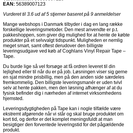
EAN:
56389007123
Vurderet til
3.6
ud af 5 stjerner baseret på
9
anmeldelser
Mange webshops i Danmark tilbyder i dag en lang række
forskellige leveringsmetoder. Den mest anvendte er p.t.
pakkeshoppen, som giver dig mulighed for at hente de købte
produkter på et selvvalgt tidspunkt. Muligheden er nemlig
meget smart, samt oftest derudover den billigste
leveringsudgave ved køb af Coghlans Vinyl Repair Tape –
Tape.
Du burde lige så vel forsøge at få ordren leveret til din
lejlighed eller til når du er på job. Løsningen viser sig gerne
en sjat mindre prisbillig, men på den anden side særdeles
fremkommelig. Den billigste leveringsmanér er uden tvivl
selv at hente pakken, men den løsning afhænger af at du
fysisk befinder dig i nærheden af internet virksomhedens
hjemsted.
Leveringsdygtigheden på Tape kan i nogle tilfælde være
ekstremt afgørende når vi står og skal bruge produktet om
kort tid, og derfor er det komplet meningsfuldt at man
besigtiger den forventede leveringstid for det pågældende
produkt.