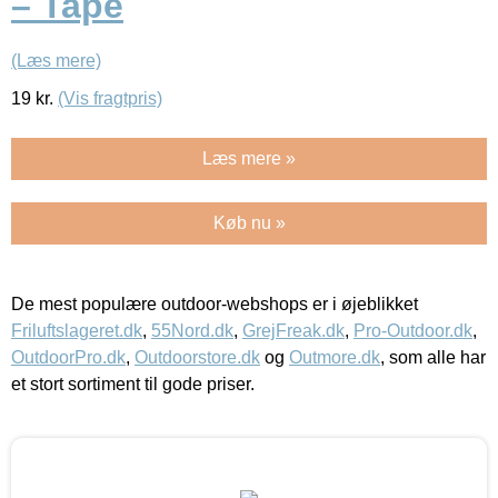
– Tape
(Læs mere)
19
kr.
(Vis fragtpris)
Læs mere »
Køb nu »
De mest populære outdoor-webshops er i øjeblikket
Friluftslageret.dk
,
55Nord.dk
,
GrejFreak.dk
,
Pro-Outdoor.dk
,
OutdoorPro.dk
,
Outdoorstore.dk
og
Outmore.dk
, som alle har
et stort sortiment til gode priser.