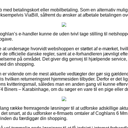
køb med betalingskort eller mobilbetaling. Som en alternativ mul
sempelvis ViaBill, såfremt du ønsker at afbetale betalingen ove
ghlan’s e-handler kunne de uden tvivl tage stilling til netshopp
opgave.
 at undersøge hvorvidt webshoppen er støttet af e-mærket, hvilke
r de officielle danske regler, samt at e-forhandleren jævnligt e
elserne på området. Det giver dig genvej til hjælpende service,
med din shopping.
 man er vidende om de mest aktuelle vedtægter der gør sig gælden
hvilken returneringsret hjemmesiden tilbyder. Derfor er det lig
ns kvitteringsmail, således man en anden gang vil kunne efter
 Biners – Karabinhage, om du søger en vare til en pige eller d
n lang række fremragende løsninger til at udforske adskillige ak
r det smart, at du udforsker e-firmaets omtaler af Coghlans 6 M
rinden du færdiggør din shopping.