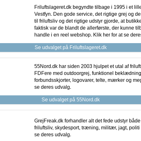
Friluftslageret.dk begyndte tilbage i 1995 i et lil
Vestfyn. Den gode service, det rigtige grej og 
til friluftsliv og det rigtige udstyr gjorde, at buti
faktisk var de blandt de allerførste, der kunne ti
handle i en reel webshop. Klik her for at se dere
Se udvalget på Friluftslageret.dk
55Nord.dk har siden 2003 hjulpet et utal af friluf
FDFere med outdoorgrej, funktionel beklædning,
forbundsskjorter, logovarer, telte, mærker og meg
se deres udvalg.
Se udvalget på 55Nord.dk
GrejFreak.dk forhandler alt det fede udstyr både t
friluftsliv, skydesport, træning, militær, jagt, politi
se deres udvalg.