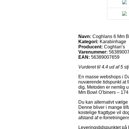
Navn:
Coghlans 6 Mm Bo
Kategori:
Karabinhage
Producent:
Coghlan’s
Varenummer:
5638900
EAN:
56389007659
Vurderet til
4.4
ud af 5 st
En masse webshops i Danma
nuværende tidspunkt at få
dig. Metoden er nemlig u
Mm Bowl O’biners – 174
Du kan alternativt vælge at
Denne bliver i mange ti
kostelige fragttype vil do
afstand af e-forretningens
Leveringstidspunktet på 