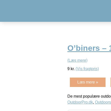
O’biners –
(Læs mere)
9
kr.
(Vis fragtpris)
Læs mere »
De mest populære outdoo
OutdoorPro.dk
,
Outdoors