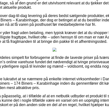
dage, så af den grund er det utvivlsomt relevant at du tjekker de
t aktuelle produkt.
lover dag-til-dag levering på deres bedst sælgende produkter, 
ners – Karabinhage, der dog er betinget af at du bestiller inden
an nå at få varen på posthuset før medarbejderne har fri.
r yder fragt uden betaling, men typisk kræver det at du shopper 
lligste fragttype, hvilket ofte – uden hensyn til om man er nær 
 at få fragtmanden til at bringe din pakke til et afhentningssted.
deles simpelt for forbrugerne at finde de laveste priser på tværs
lan’s online varehuse fundet det nødvendigt at tvinge prisniveau
, og yderligere også til kvinder og mænd – voldsomt, og endda n
e lukrativt at se nærmere på enkelte internet virksomheder i Dan
ners – 174 Biners – Karabinhage inden du gennemfører dit køb
en mest attraktive pris.
påpasselig, at i tilfælde af at en netbutik udbyder et produkt til 
så kunne det i nogle tilfælde være en varsel om en uoprigtig inter
gskort er på den anden side en del af en regel, hvilket hjælper