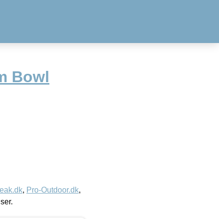
m Bowl
eak.dk
,
Pro-Outdoor.dk
,
iser.