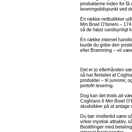
produkterne inden for få 
leveringstidspunkt ved de
En række netbutikker ud
Mm Bowl O’biners – 174 Bi
så de højst sandsynligt k
En række internet handle
burde du gribe den prisbi
eller Bramming – vil være
Det er jo efterhånden sær
så har flertallet af Cogh
produkter – til juniorer
portofri levering.
Dog kan det trods alt vær
Coghlans 6 Mm Bowl O’bi
skudsikker på at antage d
Du bør imidlertid være så 
virker mystisk attraktiv, 
Bestillinger med betalin