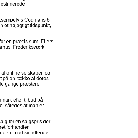
t estimerede
eksempelvis Coghlans 6
 et nøjagtigt tidspunkt,
for en præcis sum. Ellers
Aarhus, Frederiksværk
 af online selskaber, og
et på en række af deres
ogle gange præstere
mark efter tilbud på
, således at man er
salg for en salgspris der
net forhandler.
 kunden imod svindlende