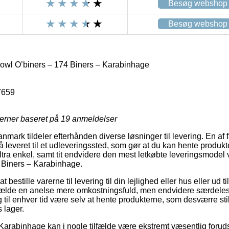
Besøg webshop
Besøg webshop
wl O’biners – 174 Biners – Karabinhage
7659
jerner baseret på
19
anmeldelser
rk tildeler efterhånden diverse løsninger til levering. En af f
 leveret til et udleveringssted, som gør at du kan hente produkt
ltra enkel, samt tit endvidere den mest letkøbte leveringsmodel
 Biners – Karabinhage.
 bestille varerne til levering til din lejlighed eller hus eller ud t
lfælde en anelse mere omkostningsfuld, men endvidere særdeles 
g til enhver tid være selv at hente produkterne, som desværre stil
 lager.
Karabinhage kan i nogle tilfælde være ekstremt væsentlig forud