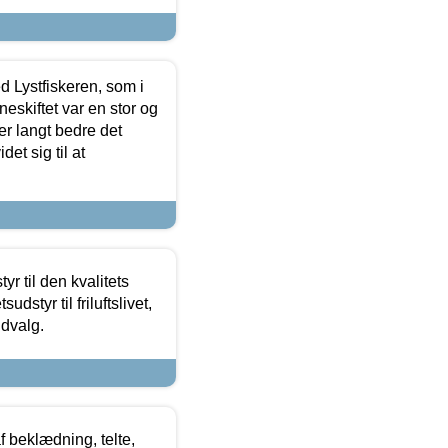
d Lystfiskeren, som i
neskiftet var en stor og
r langt bedre det
et sig til at
r til den kvalitets
dstyr til friluftslivet,
udvalg.
f beklædning, telte,