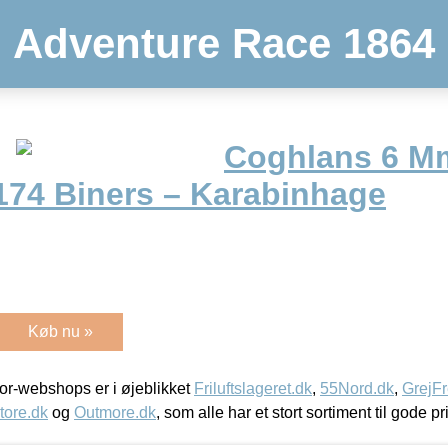
Adventure Race 1864
Coghlans 6 M
 174 Biners – Karabinhage
Køb nu »
r-webshops er i øjeblikket
Friluftslageret.dk
,
55Nord.dk
,
GrejFr
tore.dk
og
Outmore.dk
, som alle har et stort sortiment til gode pr