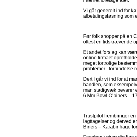
internet foretagender.
Vi går generelt ind for 
afbetalingsløsning som ek
Før folk shopper på en Co
oftest en tidskrævende 
Et andet forslag kan være
online firmaet opretholde
meget fortrolige bestemm
problemer i forbindelse 
Dertil går vi ind for at
handlen, som eksempelvis 
man stadigvæk bevarer e
6 Mm Bowl O’biners – 174
Trustpilot frembringer e
iagttagelser og derved e
Biners – Karabinhage fo