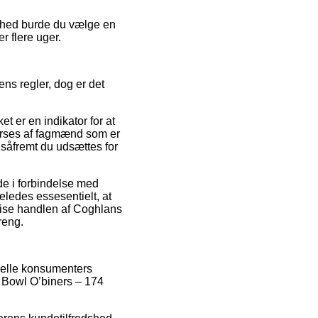
ighed burde du vælge en
r flere uger.
ens regler, dog er det
t er en indikator for at
fterses af fagmænd som er
 såfremt du udsættes for
de i forbindelse med
eledes essesentielt, at
vise handlen af Coghlans
reng.
tuelle konsumenters
m Bowl O’biners – 174