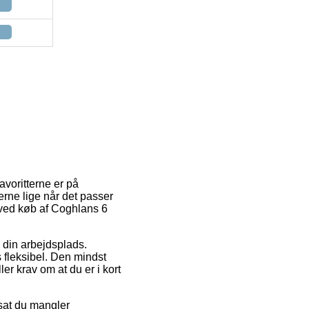
avoritterne er på
erne lige når det passer
 ved køb af Coghlans 6
il din arbejdsplads.
fleksibel. Den mindst
ler krav om at du er i kort
sat du mangler