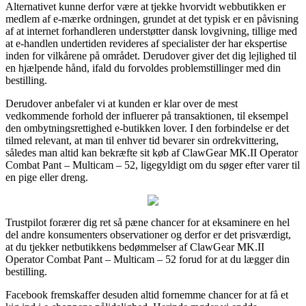
Alternativet kunne derfor være at tjekke hvorvidt webbutikken er
medlem af e-mærke ordningen, grundet at det typisk er en påvisning
af at internet forhandleren understøtter dansk lovgivning, tillige med
at e-handlen undertiden revideres af specialister der har ekspertise
inden for vilkårene på området. Derudover giver det dig lejlighed til
en hjælpende hånd, ifald du forvoldes problemstillinger med din
bestilling.
Derudover anbefaler vi at kunden er klar over de mest
vedkommende forhold der influerer på transaktionen, til eksempel
den ombytningsrettighed e-butikken lover. I den forbindelse er det
tilmed relevant, at man til enhver tid bevarer sin ordrekvittering,
således man altid kan bekræfte sit køb af ClawGear MK.II Operator
Combat Pant – Multicam – 52, ligegyldigt om du søger efter varer til
en pige eller dreng.
Trustpilot forærer dig ret så pæne chancer for at eksaminere en hel
del andre konsumenters observationer og derfor er det prisværdigt,
at du tjekker netbutikkens bedømmelser af ClawGear MK.II
Operator Combat Pant – Multicam – 52 forud for at du lægger din
bestilling.
Facebook fremskaffer desuden altid fornemme chancer for at få et