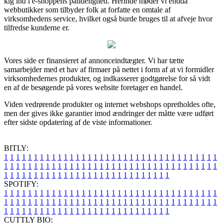
kig ind i e-shoppens pålidelighed. Herinde møder vi endda
webbutikker som tilbyder folk at forfatte en omtale af
virksomhedens service, hvilket også burde bruges til at afveje hvor
tilfredse kunderne er.
Vores side er finansieret af annonceindtægter. Vi har tætte
samarbejder med et hav af firmaer på nettet i form af at vi formidler
virksomhedernes produkter, og indkasserer godtgørelse for så vidt
en af de besøgende på vores website foretager en handel.
Viden vedrørende produkter og internet webshops opretholdes ofte,
men der gives ikke garantier imod ændringer der måtte være udført
efter sidste opdatering af de viste informationer.
BITLY:
1
1
1
1
1
1
1
1
1
1
1
1
1
1
1
1
1
1
1
1
1
1
1
1
1
1
1
1
1
1
1
1
1
1
1
1
1
1
1
1
1
1
1
1
1
1
1
1
1
1
1
1
1
1
1
1
1
1
1
1
1
1
1
1
1
1
1
1
1
1
1
1
1
1
1
1
1
1
1
1
1
1
1
1
1
1
1
1
1
1
1
1
1
1
1
1
1
1
1
1
SPOTIFY:
1
1
1
1
1
1
1
1
1
1
1
1
1
1
1
1
1
1
1
1
1
1
1
1
1
1
1
1
1
1
1
1
1
1
1
1
1
1
1
1
1
1
1
1
1
1
1
1
1
1
1
1
1
1
1
1
1
1
1
1
1
1
1
1
1
1
1
1
1
1
1
1
1
1
1
1
1
1
1
1
1
1
1
1
1
1
1
1
1
1
1
1
1
1
1
1
1
1
1
1
CUTTLY BIO: