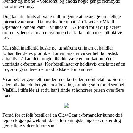
kvinder og mænd – voldsomt, og endda nogle gange frembyde
portofri levering.
Dog kan det trods alt være indbringende at besigtige forskellige
internet varehuse i Danmark efter rabat på ClawGear MK.II
Operator Combat Pant – Multicam – 52 forud for at du placerer
ordren, således at man er garanteret at få fat i den mest attraktive
pris.
Man skal imidlertid huske på, at såfremt en internet handler
forhandler deres produkter for en pris der virker helt fantastisk
attraktiv, så kan det i nogle tilfælde være en indikation på en
uoprigtig e-forretning. Kortbestillinger er heldigvis omsluttet af en
lov, som garanterer os imod falske e-forhandlere.
Vi anbefaler generelt handler med kort eller mobilbetaling. Som et
alternativ kan du benytte en afbetalingsordning som for eksempel
ViaBill, i tilfælde af at du har i sinde at honorere prisen over flere
uger.
Forud for at folk bestiller i en ClawGear e-forhandler kunne de i
reglen kigge på webbutikkens forretningsbetingelser, det er dog
gerne ikke videre interessant.