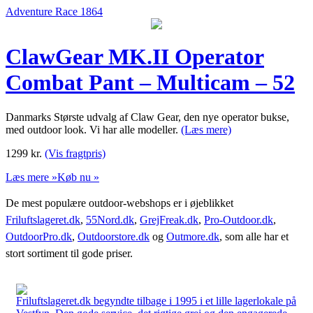
Adventure Race 1864
ClawGear MK.II Operator
Combat Pant – Multicam – 52
Danmarks Største udvalg af Claw Gear, den nye operator bukse,
med outdoor look. Vi har alle modeller.
(Læs mere)
1299
kr.
(Vis fragtpris)
Læs mere »
Køb nu »
De mest populære outdoor-webshops er i øjeblikket
Friluftslageret.dk
,
55Nord.dk
,
GrejFreak.dk
,
Pro-Outdoor.dk
,
OutdoorPro.dk
,
Outdoorstore.dk
og
Outmore.dk
, som alle har et
stort sortiment til gode priser.
Friluftslageret.dk begyndte tilbage i 1995 i et lille lagerlokale på