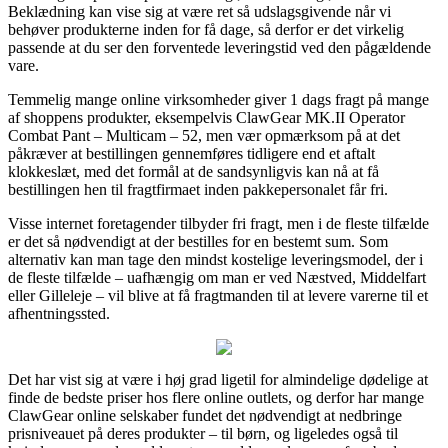
Beklædning kan vise sig at være ret så udslagsgivende når vi
behøver produkterne inden for få dage, så derfor er det virkelig
passende at du ser den forventede leveringstid ved den pågældende
vare.
Temmelig mange online virksomheder giver 1 dags fragt på mange
af shoppens produkter, eksempelvis ClawGear MK.II Operator
Combat Pant – Multicam – 52, men vær opmærksom på at det
påkræver at bestillingen gennemføres tidligere end et aftalt
klokkeslæt, med det formål at de sandsynligvis kan nå at få
bestillingen hen til fragtfirmaet inden pakkepersonalet får fri.
Visse internet foretagender tilbyder fri fragt, men i de fleste tilfælde
er det så nødvendigt at der bestilles for en bestemt sum. Som
alternativ kan man tage den mindst kostelige leveringsmodel, der i
de fleste tilfælde – uafhængig om man er ved Næstved, Middelfart
eller Gilleleje – vil blive at få fragtmanden til at levere varerne til et
afhentningssted.
Det har vist sig at være i høj grad ligetil for almindelige dødelige at
finde de bedste priser hos flere online outlets, og derfor har mange
ClawGear online selskaber fundet det nødvendigt at nedbringe
prisniveauet på deres produkter – til børn, og ligeledes også til