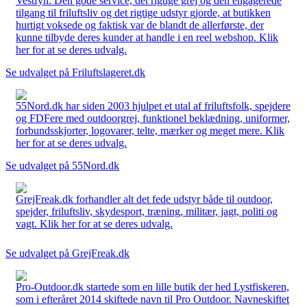
Vestfyn. Den gode service, det rigtige grej og den engagerede
tilgang til friluftsliv og det rigtige udstyr gjorde, at butikken
hurtigt voksede og faktisk var de blandt de allerførste, der
kunne tilbyde deres kunder at handle i en reel webshop. Klik
her for at se deres udvalg.
Se udvalget på Friluftslageret.dk
55Nord.dk har siden 2003 hjulpet et utal af friluftsfolk, spejdere
og FDFere med outdoorgrej, funktionel beklædning, uniformer,
forbundsskjorter, logovarer, telte, mærker og meget mere. Klik
her for at se deres udvalg.
Se udvalget på 55Nord.dk
GrejFreak.dk forhandler alt det fede udstyr både til outdoor,
spejder, friluftsliv, skydesport, træning, militær, jagt, politi og
vagt. Klik her for at se deres udvalg.
Se udvalget på GrejFreak.dk
Pro-Outdoor.dk startede som en lille butik der hed Lystfiskeren,
som i efteråret 2014 skiftede navn til Pro Outdoor. Navneskiftet