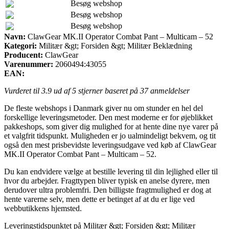
Besøg webshop
Besøg webshop
Besøg webshop
Navn:
ClawGear MK.II Operator Combat Pant – Multicam – 52
Kategori:
Militær &gt; Forsiden &gt; Militær Beklædning
Producent:
ClawGear
Varenummer:
2060494:43055
EAN:
Vurderet til
3.9
ud af 5 stjerner baseret på
37
anmeldelser
De fleste webshops i Danmark giver nu om stunder en hel del
forskellige leveringsmetoder. Den mest moderne er for øjeblikket
pakkeshops, som giver dig mulighed for at hente dine nye varer på
et valgfrit tidspunkt. Muligheden er jo ualmindeligt bekvem, og tit
også den mest prisbevidste leveringsudgave ved køb af ClawGear
MK.II Operator Combat Pant – Multicam – 52.
Du kan endvidere vælge at bestille levering til din lejlighed eller til
hvor du arbejder. Fragttypen bliver typisk en anelse dyrere, men
derudover ultra problemfri. Den billigste fragtmulighed er dog at
hente varerne selv, men dette er betinget af at du er lige ved
webbutikkens hjemsted.
Leveringstidspunktet på Militær &gt; Forsiden &gt; Militær