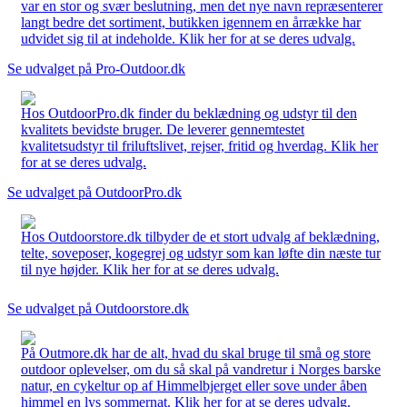
var en stor og svær beslutning, men det nye navn repræsenterer
langt bedre det sortiment, butikken igennem en årrække har
udvidet sig til at indeholde. Klik her for at se deres udvalg.
Se udvalget på Pro-Outdoor.dk
Hos OutdoorPro.dk finder du beklædning og udstyr til den
kvalitets bevidste bruger. De leverer gennemtestet
kvalitetsudstyr til friluftslivet, rejser, fritid og hverdag. Klik her
for at se deres udvalg.
Se udvalget på OutdoorPro.dk
Hos Outdoorstore.dk tilbyder de et stort udvalg af beklædning,
telte, soveposer, kogegrej og udstyr som kan løfte din næste tur
til nye højder. Klik her for at se deres udvalg.
Se udvalget på Outdoorstore.dk
På Outmore.dk har de alt, hvad du skal bruge til små og store
outdoor oplevelser, om du så skal på vandretur i Norges barske
natur, en cykeltur op af Himmelbjerget eller sove under åben
himmel en lys sommernat. Klik her for at se deres udvalg.