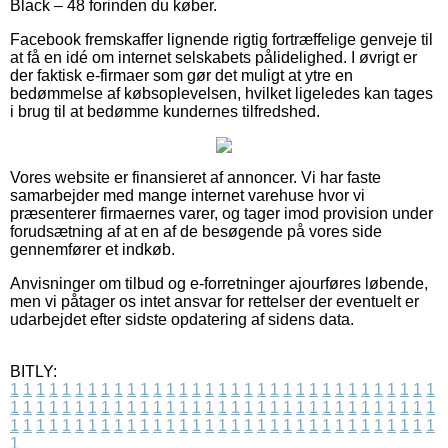
Black – 48 forinden du køber.
Facebook fremskaffer lignende rigtig fortræffelige genveje til
at få en idé om internet selskabets pålidelighed. I øvrigt er
der faktisk e-firmaer som gør det muligt at ytre en
bedømmelse af købsoplevelsen, hvilket ligeledes kan tages
i brug til at bedømme kundernes tilfredshed.
Vores website er finansieret af annoncer. Vi har faste
samarbejder med mange internet varehuse hvor vi
præsenterer firmaernes varer, og tager imod provision under
forudsætning af at en af de besøgende på vores side
gennemfører et indkøb.
Anvisninger om tilbud og e-forretninger ajourføres løbende,
men vi påtager os intet ansvar for rettelser der eventuelt er
udarbejdet efter sidste opdatering af sidens data.
BITLY:
1
1
1
1
1
1
1
1
1
1
1
1
1
1
1
1
1
1
1
1
1
1
1
1
1
1
1
1
1
1
1
1
1
1
1
1
1
1
1
1
1
1
1
1
1
1
1
1
1
1
1
1
1
1
1
1
1
1
1
1
1
1
1
1
1
1
1
1
1
1
1
1
1
1
1
1
1
1
1
1
1
1
1
1
1
1
1
1
1
1
1
1
1
1
1
1
1
1
1
1