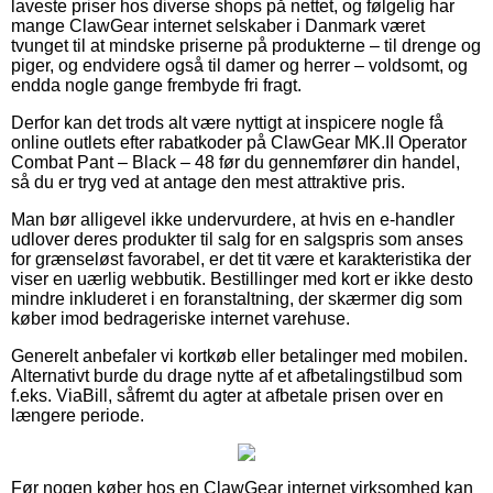
laveste priser hos diverse shops på nettet, og følgelig har
mange ClawGear internet selskaber i Danmark været
tvunget til at mindske priserne på produkterne – til drenge og
piger, og endvidere også til damer og herrer – voldsomt, og
endda nogle gange frembyde fri fragt.
Derfor kan det trods alt være nyttigt at inspicere nogle få
online outlets efter rabatkoder på ClawGear MK.II Operator
Combat Pant – Black – 48 før du gennemfører din handel,
så du er tryg ved at antage den mest attraktive pris.
Man bør alligevel ikke undervurdere, at hvis en e-handler
udlover deres produkter til salg for en salgspris som anses
for grænseløst favorabel, er det tit være et karakteristika der
viser en uærlig webbutik. Bestillinger med kort er ikke desto
mindre inkluderet i en foranstaltning, der skærmer dig som
køber imod bedrageriske internet varehuse.
Generelt anbefaler vi kortkøb eller betalinger med mobilen.
Alternativt burde du drage nytte af et afbetalingstilbud som
f.eks. ViaBill, såfremt du agter at afbetale prisen over en
længere periode.
Før nogen køber hos en ClawGear internet virksomhed kan