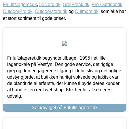
Friluftslageret.dk
,
55Nord.dk
,
GrejFreak.dk
,
Pro-Outdoor.dk
,
OutdoorPro.dk
,
Outdoorstore.dk
og
Outmore.dk
, som alle har
et stort sortiment til gode priser.
Friluftslageret.dk begyndte tilbage i 1995 i et lille
lagerlokale på Vestfyn. Den gode service, det rigtige
grej og den engagerede tilgang til friluftsliv og det rigtige
udstyr gjorde, at butikken hurtigt voksede og faktisk var
de blandt de allerførste, der kunne tilbyde deres kunder
at handle i en reel webshop. Klik her for at se deres
udvalg.
Se udvalget på Friluftslageret.dk