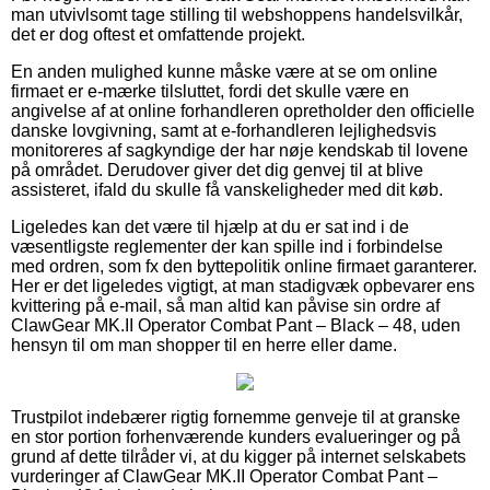
man utvivlsomt tage stilling til webshoppens handelsvilkår,
det er dog oftest et omfattende projekt.
En anden mulighed kunne måske være at se om online
firmaet er e-mærke tilsluttet, fordi det skulle være en
angivelse af at online forhandleren opretholder den officielle
danske lovgivning, samt at e-forhandleren lejlighedsvis
monitoreres af sagkyndige der har nøje kendskab til lovene
på området. Derudover giver det dig genvej til at blive
assisteret, ifald du skulle få vanskeligheder med dit køb.
Ligeledes kan det være til hjælp at du er sat ind i de
væsentligste reglementer der kan spille ind i forbindelse
med ordren, som fx den byttepolitik online firmaet garanterer.
Her er det ligeledes vigtigt, at man stadigvæk opbevarer ens
kvittering på e-mail, så man altid kan påvise sin ordre af
ClawGear MK.II Operator Combat Pant – Black – 48, uden
hensyn til om man shopper til en herre eller dame.
Trustpilot indebærer rigtig fornemme genveje til at granske
en stor portion forhenværende kunders evalueringer og på
grund af dette tilråder vi, at du kigger på internet selskabets
vurderinger af ClawGear MK.II Operator Combat Pant –