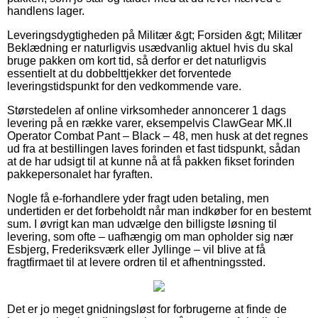
handlens lager.
Leveringsdygtigheden på Militær &gt; Forsiden &gt; Militær
Beklædning er naturligvis usædvanlig aktuel hvis du skal
bruge pakken om kort tid, så derfor er det naturligvis
essentielt at du dobbelttjekker det forventede
leveringstidspunkt for den vedkommende vare.
Størstedelen af online virksomheder annoncerer 1 dags
levering på en række varer, eksempelvis ClawGear MK.II
Operator Combat Pant – Black – 48, men husk at det regnes
ud fra at bestillingen laves forinden et fast tidspunkt, sådan
at de har udsigt til at kunne nå at få pakken fikset forinden
pakkepersonalet har fyraften.
Nogle få e-forhandlere yder fragt uden betaling, men
undertiden er det forbeholdt når man indkøber for en bestemt
sum. I øvrigt kan man udvælge den billigste løsning til
levering, som ofte – uafhængig om man opholder sig nær
Esbjerg, Frederiksværk eller Jyllinge – vil blive at få
fragtfirmaet til at levere ordren til et afhentningssted.
Det er jo meget gnidningsløst for forbrugerne at finde de