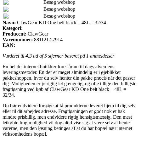
Besøg webshop
Besøg webshop
Besøg webshop
Navn:
ClawGear KD One belt black – 48L = 32/34
Kategori:
Producent:
ClawGear
Varenummer:
881121:57914
EAN:
Vurderet til
4.3
ud af 5 stjerner baseret på
1
anmeldelser
En hel del internet butikker foreslår nu til dags alverdens
leveringsmetoder. En der er meget almindelig er i øjeblikket
pakkeshoppen, hvor du selv henter din pakke præcis når det passer
dig. Muligheden er jo rigtig let gængelig, og ofte tillige den billigste
fragtløsning ved køb af ClawGear KD One belt black – 48L =
32/34.
Du bør endvidere forsøge at få produkterne leveret hjem til dig selv
eller til dit arbejdes adresse. Fragtløsningen er godt nok et hak
mindre prisbillig, men endvidere rigtig hensigtsmæssig. Den mest
letkøbte fragtmulighed vil dog altid vise sig at være selv at hente
varerne, men den løsning betinges af at du har bopæl nær internet
virksomhedens bopæl.