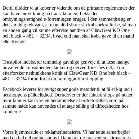
Dertil tilråder vi at køber er vidende om de primære reglementer der
kan have indvirkning på transaktionen, f.eks. den
ombytningsrettighed e-forretningen bruger. I den sammenhæng er
det samtidig relevant, at man altid sikrer sin købsbekræftelse, så man
en anden gang vil kunne eftervise handlen af ClawGear KD One
belt black – 48L = 32/34, hvad end man skal købe gave til en mand
eller kvinde.
Trustpilot indebærer temmelig gavnlige genveje til at læse mange
nuværende konsumenters tanker og derved foreslåes det, at du
efterforsker netbutikkens kritik af ClawGear KD One belt black –
48L = 32/34 forud for at du færdiggør din shopping.
Facebook leverer for øvrigt super gode metoder til at få et kig ind i
netshoppens pålidelighed. Derudover er der faktisk shops på nettet
hvor kunder kan ytre en bedømmelse af ordreforløbet, som på
samme måde kan anvendes til at tage stilling til tilfredsheden hos
kunderne.
Vores hjemmeside er reklamefinansieret. Vi har tætte samarbejder
med en hel del online shops i Danmark og præsenterer firmaernes