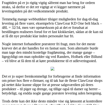
Fragttiden på er jo rigtig vigtig såfremt man har brug for ordren
straks, så derfor er det ret vigtigt at vi kigger nærmere på
leveringstiden på det vedkommende produkt.
Temmelig mange webbutikker tilsiger muligheden for dag-til-dag
levering på flere varer, eksempelvis ClawGear KD One belt black –
48L = 32/34, men vær opmærksom på at det er forudsat at
bestillingen realiseres forud for et fast klokkeslæt, sådan at de kan nå
at få dit nye produkt klar inden personalet har fri.
Nogle internet forhandlere præsterer fri fragt, men for det meste
kræver det at der handles for en fastsat sum. Som alternativ burde
man tage den mindst kostelige fragtløsning, der mange gange –
ligegyldigt om man opholder sig ved Randers, Holbæk eller Billund
– vil blive at få dem til at køre produkterne til et udleveringssted.
Det er jo super fremkommeligt for forbrugerne at finde information
om priser hos flere e-firmaer, og til tak har de fleste ClawGear shops
på nettet ikke kunne slippe for at presse salgsværdien på deres
produkter – til piger og drenge, og tillige også til damer og herrer –
betydeligt, og endda nogle gange præstere levering uden beregning.
Trods dette kan det ikke desto mindre vise sig lønsomt at kontrollere