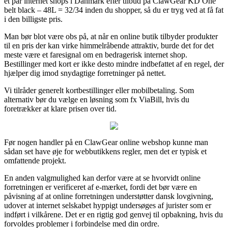
et par internet shops i Danmark efter tilbud på ClawGear KD One
belt black – 48L = 32/34 inden du shopper, så du er tryg ved at få fat
i den billigste pris.
Man bør blot være obs på, at når en online butik tilbyder produkter
til en pris der kan virke himmelråbende attraktiv, burde det for det
meste være et faresignal om en bedragerisk internet shop.
Bestillinger med kort er ikke desto mindre indbefattet af en regel, der
hjælper dig imod snydagtige forretninger på nettet.
Vi tilråder generelt kortbestillinger eller mobilbetaling. Som
alternativ bør du vælge en løsning som fx ViaBill, hvis du
foretrækker at klare prisen over tid.
Før nogen handler på en ClawGear online webshop kunne man
sådan set have øje for webbutikkens regler, men det er typisk et
omfattende projekt.
En anden valgmulighed kan derfor være at se hvorvidt online
forretningen er verificeret af e-mærket, fordi det bør være en
påvisning af at online forretningen understøtter dansk lovgivning,
udover at internet selskabet hyppigt undersøges af jurister som er
indført i vilkårene. Det er en rigtig god genvej til opbakning, hvis du
forvoldes problemer i forbindelse med din ordre.