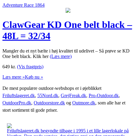
Adventure Race 1864
ClawGear KD One belt black –
48L = 32/34
Mangler du et nyt bælte i høj kvalitet til udelivet – Så prøve se KD
One belt black. Klik her
(Læs mere)
649
kr.
(Vis fragtpris)
Læs mere »
Køb nu »
De mest populære outdoor-webshops er i øjeblikket
Friluftslageret.dk
,
55Nord.dk
,
GrejFreak.dk
,
Pro-Outdoor.dk
,
OutdoorPro.dk
,
Outdoorstore.dk
og
Outmore.dk
, som alle har et
stort sortiment til gode priser.
Friluftslageret.dk begyndte tilbage i 1995 i et lille lagerlokale på