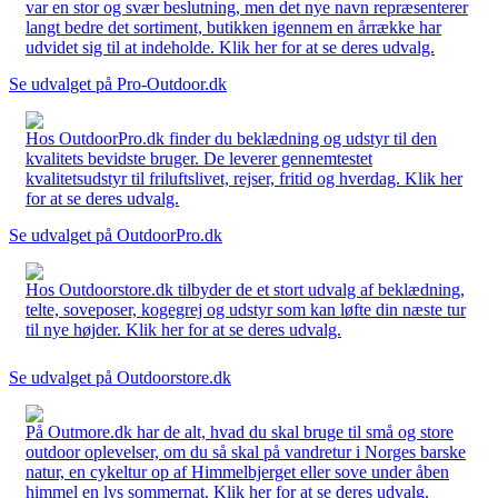
var en stor og svær beslutning, men det nye navn repræsenterer
langt bedre det sortiment, butikken igennem en årrække har
udvidet sig til at indeholde. Klik her for at se deres udvalg.
Se udvalget på Pro-Outdoor.dk
Hos OutdoorPro.dk finder du beklædning og udstyr til den
kvalitets bevidste bruger. De leverer gennemtestet
kvalitetsudstyr til friluftslivet, rejser, fritid og hverdag. Klik her
for at se deres udvalg.
Se udvalget på OutdoorPro.dk
Hos Outdoorstore.dk tilbyder de et stort udvalg af beklædning,
telte, soveposer, kogegrej og udstyr som kan løfte din næste tur
til nye højder. Klik her for at se deres udvalg.
Se udvalget på Outdoorstore.dk
På Outmore.dk har de alt, hvad du skal bruge til små og store
outdoor oplevelser, om du så skal på vandretur i Norges barske
natur, en cykeltur op af Himmelbjerget eller sove under åben
himmel en lys sommernat. Klik her for at se deres udvalg.