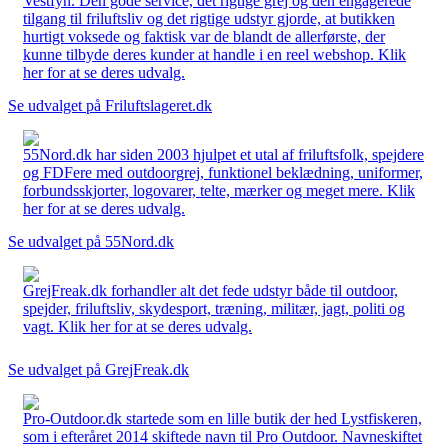
Vestfyn. Den gode service, det rigtige grej og den engagerede
tilgang til friluftsliv og det rigtige udstyr gjorde, at butikken
hurtigt voksede og faktisk var de blandt de allerførste, der
kunne tilbyde deres kunder at handle i en reel webshop. Klik
her for at se deres udvalg.
Se udvalget på Friluftslageret.dk
55Nord.dk har siden 2003 hjulpet et utal af friluftsfolk, spejdere
og FDFere med outdoorgrej, funktionel beklædning, uniformer,
forbundsskjorter, logovarer, telte, mærker og meget mere. Klik
her for at se deres udvalg.
Se udvalget på 55Nord.dk
GrejFreak.dk forhandler alt det fede udstyr både til outdoor,
spejder, friluftsliv, skydesport, træning, militær, jagt, politi og
vagt. Klik her for at se deres udvalg.
Se udvalget på GrejFreak.dk
Pro-Outdoor.dk startede som en lille butik der hed Lystfiskeren,
som i efteråret 2014 skiftede navn til Pro Outdoor. Navneskiftet