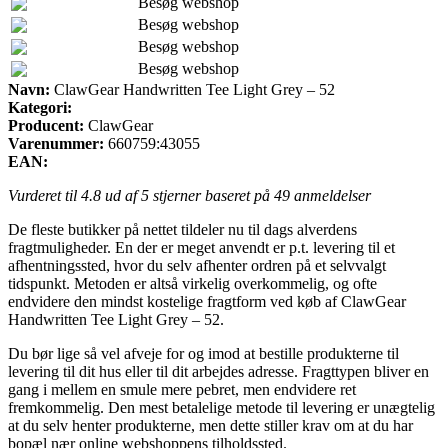
Besøg webshop
Besøg webshop
Besøg webshop
Besøg webshop
Navn:
ClawGear Handwritten Tee Light Grey – 52
Kategori:
Producent:
ClawGear
Varenummer:
660759:43055
EAN:
Vurderet til
4.8
ud af 5 stjerner baseret på
49
anmeldelser
De fleste butikker på nettet tildeler nu til dags alverdens
fragtmuligheder. En der er meget anvendt er p.t. levering til et
afhentningssted, hvor du selv afhenter ordren på et selvvalgt
tidspunkt. Metoden er altså virkelig overkommelig, og ofte
endvidere den mindst kostelige fragtform ved køb af ClawGear
Handwritten Tee Light Grey – 52.
Du bør lige så vel afveje for og imod at bestille produkterne til
levering til dit hus eller til dit arbejdes adresse. Fragttypen bliver en
gang i mellem en smule mere pebret, men endvidere ret
fremkommelig. Den mest betalelige metode til levering er unægtelig
at du selv henter produkterne, men dette stiller krav om at du har
bopæl nær online webshoppens tilholdssted.