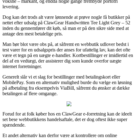
voksne – markant, og endda nogle gange frembyde portofri
levering.
Dog kan det trods alt være lønnende at prøve nogle få butikker på
nettet efter udsalg på ClawGear Handwritten Tee Light Grey – 52
inden du gennemfører dit køb, så man er på den sikre side med at
antage den mest betalelige pris.
Man bør blot være obs på, at såfremt en webbutik udlover bedst i
test varer for en udsalgspris der anses for ufattelig lav, kan det ofte
være et tegn på en uægte e-handler. Kortbestillinger er imidlertid en
del af en vedtægt, der assisterer dig som kunde overfor uægte
internet forretninger.
Generelt slår vi et slag for bestillinger med betalingskort eller
MobilePay. Som en alternativ mulighed burde du vælge en løsning
på afbetaling fra eksempelvis ViaBill, såfremt du ønsker at dække
betalingen af flere omgange.
Forud for at folk køber hos en ClawGear e-forretning kan de ideelt
set bese webbutikkens handelsaftale, det er dog oftest ikke super
spændende.
Et andet alternativ kan derfor være at kontrollere om online