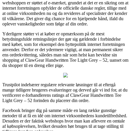
webshoppen er støttet af e-mærket, grundet at det er en sikring om at
internet forretningen opfylder de officielle danske regler, tillige med
at online virksomheden nu og da revideres af specialister der kender
til vilkårene. Det giver dig chance for en hjælpende hånd, ifald du
oplever vanskeligheder som følge af din ordre.
Yderligere støtter vi at køber er opmærksom på de mest
betydningsfulde retningslinjer der gør sig gældende i forbindelse
med købet, som for eksempel den byttepolitik internet forretningen
anvender. Derfor er det ydermere vigtigt, at man permanent sikrer
ens ordrekvittering, således man når som helst kan bevidne sin
shopping af ClawGear Handwritten Tee Light Grey – 52, uanset om
du shopper til en dreng eller pige.
Trustpilot indebærer regulære relevante løsninger til at eftergå
mange tidligere brugeres evalueringer og derved går vi ind for, at du
verificerer e-forhandlerens ratings af ClawGear Handwritten Tee
Light Grey – 52 forinden du placerer din ordre.
Facebook bringer dig på samme måde en lang række gunstige
metoder til at få en idé om internet virksomhedens kundetilfredshed.
Desuden er der faktisk webshops hvor man kan aflevere en omtale
af købsoplevelsen, hvilket desuden bør bruges til at tage stilling til