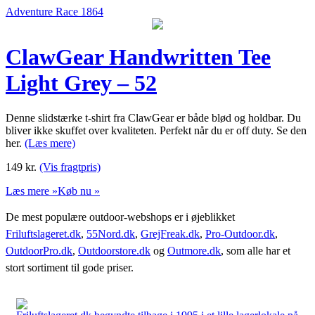
Adventure Race 1864
ClawGear Handwritten Tee
Light Grey – 52
Denne slidstærke t-shirt fra ClawGear er både blød og holdbar. Du
bliver ikke skuffet over kvaliteten. Perfekt når du er off duty. Se den
her.
(Læs mere)
149
kr.
(Vis fragtpris)
Læs mere »
Køb nu »
De mest populære outdoor-webshops er i øjeblikket
Friluftslageret.dk
,
55Nord.dk
,
GrejFreak.dk
,
Pro-Outdoor.dk
,
OutdoorPro.dk
,
Outdoorstore.dk
og
Outmore.dk
, som alle har et
stort sortiment til gode priser.