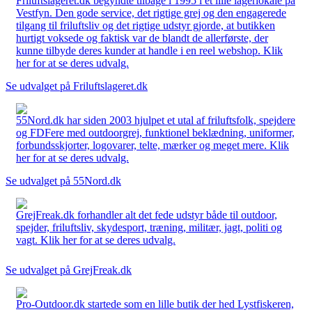
Friluftslageret.dk begyndte tilbage i 1995 i et lille lagerlokale på
Vestfyn. Den gode service, det rigtige grej og den engagerede
tilgang til friluftsliv og det rigtige udstyr gjorde, at butikken
hurtigt voksede og faktisk var de blandt de allerførste, der
kunne tilbyde deres kunder at handle i en reel webshop. Klik
her for at se deres udvalg.
Se udvalget på Friluftslageret.dk
55Nord.dk har siden 2003 hjulpet et utal af friluftsfolk, spejdere
og FDFere med outdoorgrej, funktionel beklædning, uniformer,
forbundsskjorter, logovarer, telte, mærker og meget mere. Klik
her for at se deres udvalg.
Se udvalget på 55Nord.dk
GrejFreak.dk forhandler alt det fede udstyr både til outdoor,
spejder, friluftsliv, skydesport, træning, militær, jagt, politi og
vagt. Klik her for at se deres udvalg.
Se udvalget på GrejFreak.dk
Pro-Outdoor.dk startede som en lille butik der hed Lystfiskeren,