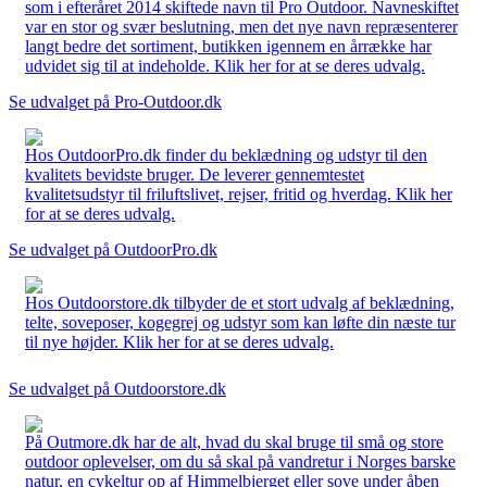
som i efteråret 2014 skiftede navn til Pro Outdoor. Navneskiftet
var en stor og svær beslutning, men det nye navn repræsenterer
langt bedre det sortiment, butikken igennem en årrække har
udvidet sig til at indeholde. Klik her for at se deres udvalg.
Se udvalget på Pro-Outdoor.dk
Hos OutdoorPro.dk finder du beklædning og udstyr til den
kvalitets bevidste bruger. De leverer gennemtestet
kvalitetsudstyr til friluftslivet, rejser, fritid og hverdag. Klik her
for at se deres udvalg.
Se udvalget på OutdoorPro.dk
Hos Outdoorstore.dk tilbyder de et stort udvalg af beklædning,
telte, soveposer, kogegrej og udstyr som kan løfte din næste tur
til nye højder. Klik her for at se deres udvalg.
Se udvalget på Outdoorstore.dk
På Outmore.dk har de alt, hvad du skal bruge til små og store
outdoor oplevelser, om du så skal på vandretur i Norges barske
natur, en cykeltur op af Himmelbjerget eller sove under åben