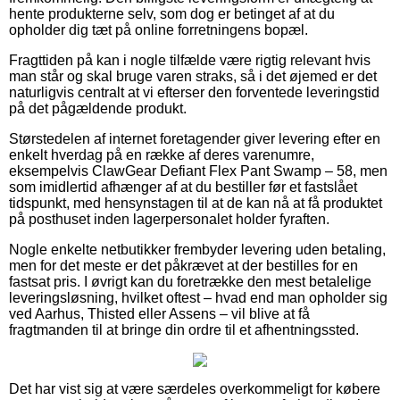
hente produkterne selv, som dog er betinget af at du
opholder dig tæt på online forretningens bopæl.
Fragttiden på kan i nogle tilfælde være rigtig relevant hvis
man står og skal bruge varen straks, så i det øjemed er det
naturligvis centralt at vi efterser den forventede leveringstid
på det pågældende produkt.
Størstedelen af internet foretagender giver levering efter en
enkelt hverdag på en række af deres varenumre,
eksempelvis ClawGear Defiant Flex Pant Swamp – 58, men
som imidlertid afhænger af at du bestiller før et fastslået
tidspunkt, med hensynstagen til at de kan nå at få produktet
på posthuset inden lagerpersonalet holder fyraften.
Nogle enkelte netbutikker frembyder levering uden betaling,
men for det meste er det påkrævet at der bestilles for en
fastsat pris. I øvrigt kan du foretrække den mest betalelige
leveringsløsning, hvilket oftest – hvad end man opholder sig
ved Aarhus, Thisted eller Assens – vil blive at få
fragtmanden til at bringe din ordre til et afhentningssted.
Det har vist sig at være særdeles overkommeligt for købere