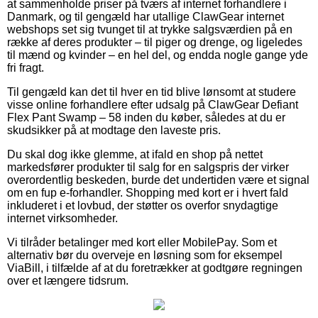
at sammenholde priser på tværs af internet forhandlere i
Danmark, og til gengæld har utallige ClawGear internet
webshops set sig tvunget til at trykke salgsværdien på en
række af deres produkter – til piger og drenge, og ligeledes
til mænd og kvinder – en hel del, og endda nogle gange yde
fri fragt.
Til gengæld kan det til hver en tid blive lønsomt at studere
visse online forhandlere efter udsalg på ClawGear Defiant
Flex Pant Swamp – 58 inden du køber, således at du er
skudsikker på at modtage den laveste pris.
Du skal dog ikke glemme, at ifald en shop på nettet
markedsfører produkter til salg for en salgspris der virker
overordentlig beskeden, burde det undertiden være et signal
om en fup e-forhandler. Shopping med kort er i hvert fald
inkluderet i et lovbud, der støtter os overfor snydagtige
internet virksomheder.
Vi tilråder betalinger med kort eller MobilePay. Som et
alternativ bør du overveje en løsning som for eksempel
ViaBill, i tilfælde af at du foretrækker at godtgøre regningen
over et længere tidsrum.