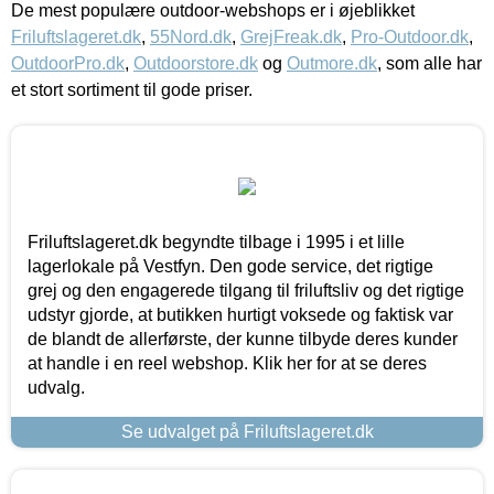
De mest populære outdoor-webshops er i øjeblikket
Friluftslageret.dk
,
55Nord.dk
,
GrejFreak.dk
,
Pro-Outdoor.dk
,
OutdoorPro.dk
,
Outdoorstore.dk
og
Outmore.dk
, som alle har
et stort sortiment til gode priser.
Friluftslageret.dk begyndte tilbage i 1995 i et lille
lagerlokale på Vestfyn. Den gode service, det rigtige
grej og den engagerede tilgang til friluftsliv og det rigtige
udstyr gjorde, at butikken hurtigt voksede og faktisk var
de blandt de allerførste, der kunne tilbyde deres kunder
at handle i en reel webshop. Klik her for at se deres
udvalg.
Se udvalget på Friluftslageret.dk