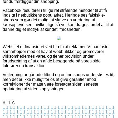
før du færdiggør din shopping.
Facebook resulterer i tillige ret strålende metoder til at få
indsigt i netbutikkens popularitet. Herinde ses faktisk e-
shops som gør det muligt at skrive en vurdering af
købsoplevelsen, hvilket lige så vel kan drages fordel af til at
danne dig et indtryk af kundetilfredsheden.
Websitet er finansieret ved hjælp af reklamer. Vi har faste
samarbejder med et hav af webbutikker og promoverer
virksomhedernes varer, og tjener provision under
forudsætning af at en af de besøgende på vores side
fuldfører en transaktion.
Vejledning angående tilbud og online shops understøttes tit,
men det er ikke muligt for os at give garantier imod
korrektioner der måtte være foretaget siden seneste
opdatering af sidens oplysninger.
BITLY:
1
1
1
1
1
1
1
1
1
1
1
1
1
1
1
1
1
1
1
1
1
1
1
1
1
1
1
1
1
1
1
1
1
1
1
1
1
1
1
1
1
1
1
1
1
1
1
1
1
1
1
1
1
1
1
1
1
1
1
1
1
1
1
1
1
1
1
1
1
1
1
1
1
1
1
1
1
1
1
1
1
1
1
1
1
1
1
1
1
1
1
1
1
1
1
1
1
1
1