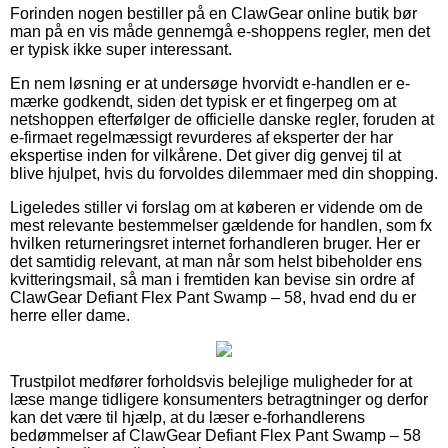
Forinden nogen bestiller på en ClawGear online butik bør
man på en vis måde gennemgå e-shoppens regler, men det
er typisk ikke super interessant.
En nem løsning er at undersøge hvorvidt e-handlen er e-
mærke godkendt, siden det typisk er et fingerpeg om at
netshoppen efterfølger de officielle danske regler, foruden at
e-firmaet regelmæssigt revurderes af eksperter der har
ekspertise inden for vilkårene. Det giver dig genvej til at
blive hjulpet, hvis du forvoldes dilemmaer med din shopping.
Ligeledes stiller vi forslag om at køberen er vidende om de
mest relevante bestemmelser gældende for handlen, som fx
hvilken returneringsret internet forhandleren bruger. Her er
det samtidig relevant, at man når som helst bibeholder ens
kvitteringsmail, så man i fremtiden kan bevise sin ordre af
ClawGear Defiant Flex Pant Swamp – 58, hvad end du er
herre eller dame.
Trustpilot medfører forholdsvis belejlige muligheder for at
læse mange tidligere konsumenters betragtninger og derfor
kan det være til hjælp, at du læser e-forhandlerens
bedømmelser af ClawGear Defiant Flex Pant Swamp – 58