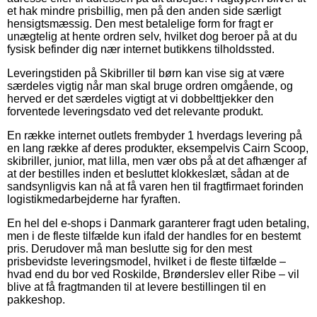
et hak mindre prisbillig, men på den anden side særligt
hensigtsmæssig. Den mest betalelige form for fragt er
unægtelig at hente ordren selv, hvilket dog beroer på at du
fysisk befinder dig nær internet butikkens tilholdssted.
Leveringstiden på Skibriller til børn kan vise sig at være
særdeles vigtig når man skal bruge ordren omgående, og
herved er det særdeles vigtigt at vi dobbelttjekker den
forventede leveringsdato ved det relevante produkt.
En række internet outlets frembyder 1 hverdags levering på
en lang række af deres produkter, eksempelvis Cairn Scoop,
skibriller, junior, mat lilla, men vær obs på at det afhænger af
at der bestilles inden et besluttet klokkeslæt, sådan at de
sandsynligvis kan nå at få varen hen til fragtfirmaet forinden
logistikmedarbejderne har fyraften.
En hel del e-shops i Danmark garanterer fragt uden betaling,
men i de fleste tilfælde kun ifald der handles for en bestemt
pris. Derudover må man beslutte sig for den mest
prisbevidste leveringsmodel, hvilket i de fleste tilfælde –
hvad end du bor ved Roskilde, Brønderslev eller Ribe – vil
blive at få fragtmanden til at levere bestillingen til en
pakkeshop.